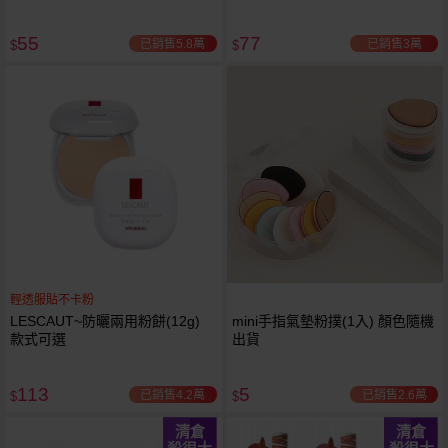
55
77
已銷售5.8萬
已銷售3萬
$
$
輕透服貼不卡粉
LESCAUT~防曬兩用粉餅(12g)
mini手指氣墊粉撲(1入) 顏色隨機
款式可選
出貨
113
5
已銷售4.2萬
已銷售2.6萬
$
$
清倉
清倉