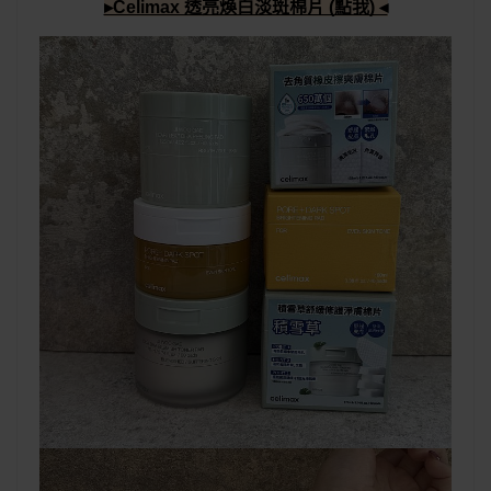
▸Celimax 透亮煥白淡斑棉片 (點我) ◂