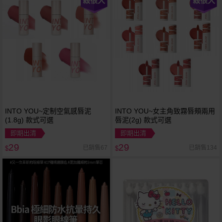
殺很大
殺很大
INTO YOU~定制空氣感唇泥
INTO YOU~女主角致霧唇頰兩用
(1.8g) 款式可選
唇泥(2g) 款式可選
即期出清
即期出清
29
29
已銷售67
已銷售134
$
$