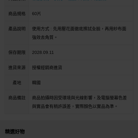
商品規格
60片
產品說明
使用方式 : 先用壓花面徹底擦拭全臉，再用紗布面
強效去角質。
保存期限
2028.09.11
進貨來源
授權經銷商進貨
產地
韓國
商品備註
商品拍攝時因受環境與光線影響，及電腦螢幕色差
與實品會有稍許誤差，實際顏色以實品為準。
精選好物