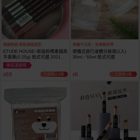
韓國熱銷 輕鬆描繪眉型
便攜不沾染，去哪都好帶
ETUDE HOUSE~新版粉標素描高
便攜式旅行液體分裝袋(1入)
手眉筆(0.25g) 款式可選 2021最
30ml／50ml 款式可選
新版
專區滿額贈
69
6
已銷售8.9萬
已銷售4萬
$
$