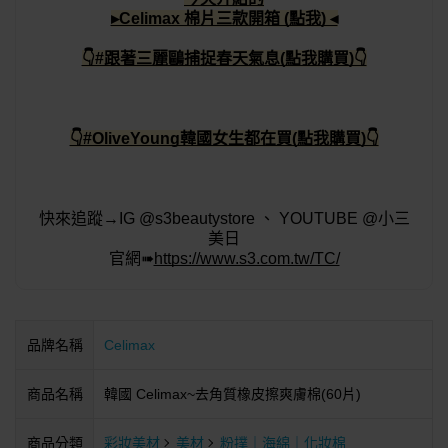
▸Celimax 棉片三款開箱 (點我) ◂
👇#跟著三麗鷗捕捉春天氣息(點我購買)👇
👇#OliveYoung韓國女生都在買(點我購買)👇
快來追蹤→IG @s3beautystore 、 YOUTUBE @小三
美日
官網➠
https://www.s3.com.tw/TC/
品牌名稱
Celimax
商品名稱
韓國 Celimax~去角質橡皮擦爽膚棉(60片)
商品分類
彩妝美材
美材
粉撲｜海綿｜化妝棉