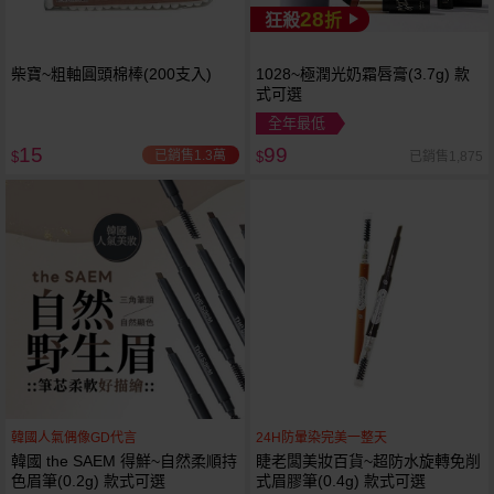
28
狂殺
折
柴寶~粗軸圓頭棉棒(200支入)
1028~極潤光奶霜唇膏(3.7g) 款
式可選
全年最低
15
99
已銷售1.3萬
已銷售1,875
$
$
韓國人氣偶像GD代言
24H防暈染完美一整天
韓國 the SAEM 得鮮~自然柔順持
睫老闆美妝百貨~超防水旋轉免削
色眉筆(0.2g) 款式可選
式眉膠筆(0.4g) 款式可選