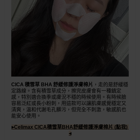
CICA 積雪草 BHA 舒緩修護淨膚棉片
，走的是舒緩穩
定路線。含有積雪草成分，擦完皮膚會有一種鎮定
感，特別適合換季或膚況不穩的時候使用。有時候臉
容易泛紅或長小粉刺，用這款可以讓肌膚感覺穩定又
清爽，溫和代謝毛孔髒污，但完全不刺激，敏感肌也
能安心使用。
▸Celimax CICA積雪草BHA舒緩修護淨膚棉片 (點我) 
◂