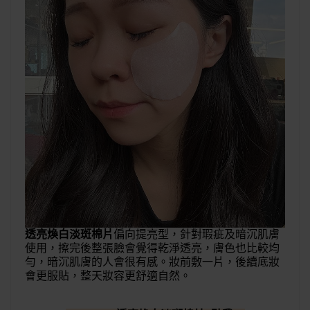
透亮煥白淡斑棉片
偏向提亮型，針對瑕疵及暗沉肌膚
使用，擦完後整張臉會覺得乾淨透亮，膚色也比較均
勻，暗沉肌膚的人會很有感。妝前敷一片，後續底妝
會更服貼，整天妝容更舒適自然。