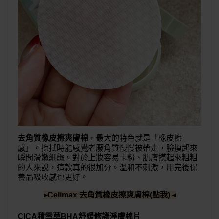
去角質橡皮擦爽膚棉
，最大的特色就是「橡皮擦
感」。擦拭時能感覺老廢角質慢慢被帶走，臉摸起來
瞬間滑嫩細緻。對於上妝容易卡粉、肌膚摸起來粗粗
的人來說，這款真的很加分。溫和不刺激，用完後保
養品吸收感也更好。
▸Celimax 去角質橡皮擦爽膚棉(點我) ◂
CICA積雪草BHA舒緩修護淨膚棉片