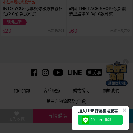
小紅書爆紅彩妝新品
INTO YOU~心慕與你水感裸霧唇
韓國 THE FACE SHOP~設計感
釉(2.6g) 款式可選
造型眉筆(0.3g) 6款可選
即期出清
29
69
已銷售291
已銷售5,722
$
$
看,分享
門市資訊
客戶服務
購物說明
關於我們
第三方物流服務(企業)
加
入LINE好友獲得驚喜折扣!
美妝、保養、生活用品購物網
直接購買
加入購物車
加入收藏
加入 LINE 帳號