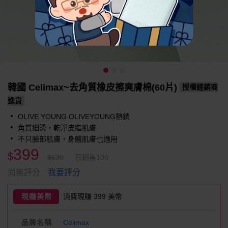
韓國 Celimax~去角質橡皮擦爽膚棉(60片)
授權經銷商
進貨
OLIVE YOUNG OLIVEYOUNG熱銷
角質細滑，乾淨皮脂肌膚
不只臉部肌膚，身體肌膚也適用
399
$
$630
已銷售100
我要評分
尚無評分
現賺美幣
消費現賺 399 美幣
品牌名稱
Celimax