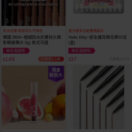
防水抗暈 妝容持久不掉色
超方便多功能雙頭設計
韓國 BBIA~極細防水抗暈持久眼
Hello Kitty~安全護耳棉花棒50支
影眼線筆(0.3g) 款式可選
(盒)
專區滿額贈
專區滿額贈
149
37
已銷售1.1萬
已銷售2,973
$
$
清倉
殺很大