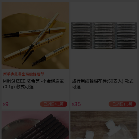
新手也能畫出精緻好眉型
MINSHZEE 茗希芝~小金條眉筆
旅行用紙軸棉花棒(50支入) 款式
(0.1g) 款式可選
可選
9
35
已銷售4.1萬
已銷售1.5萬
$
$