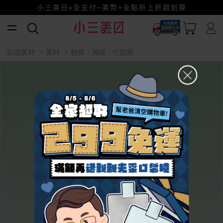
小三美日x全支付~美幣+全點折上折超划算
賺美幣~換好禮~立即換GO~
彩妝美材
美材
粉撲｜海綿｜化妝棉