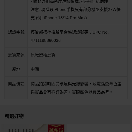
- 線材外加高密度尼龍編織, 抗拉扯, 抗磨耗
注意: 現階段iPhone手機只有部分機型支援27W快
充 (例: iPhone 13/14 Pro Max)
認證字號
經濟部標準檢驗局合格認證號碼：UPC No.
4711198860036
進貨來源
原廠授權進貨
產地
中國
商品備註
商品拍攝時因受環境與光線影響，及電腦螢幕色差
與實品會有稍許誤差，實際顏色以實品為準。
精選好物
越多越