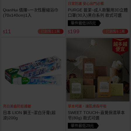
日常防護 安心出門必備
QianHui 倩揮~一次性壓縮浴巾
PURGE 普潔~成人款醫用3D立體
(70x140cm)1入
口罩(30入)黑白系列 款式可選
單件最低165元
11
199
已銷售1.1萬
已銷售9.1萬
$
$
越多越
便宜
亮白美齒防蛀護齦
草本呵護，讓肌膚森呼吸
日本 LION 獅王~潔白牙膏(超
SWEET TOUCH~直覺保濕草本
涼)200g
皂(80g) 款式可選
單件最低29元