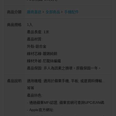
商品分類
廠商直送
全部商品
手機配件
商品規格
1入
產品長度: 1米
產品材質:
外殼-鋁合金
線材芯線-鍍錫純銅
線材外被-尼龍絲編織
產品保固: 非人為因素之損壞，原廠保固一年。
產品說明
適用機種: 適用於蘋果手機, 平板; 或是資料傳輸...
等等
產品特色:
- 通過蘋果MFi認證, 蘋果官網可查詢UPC/EAN碼:
- Apple官方網址: