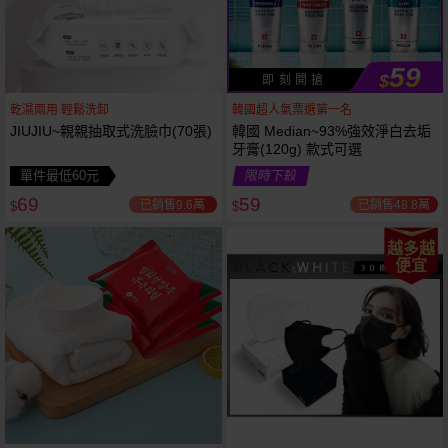
59
$
即 刻 開 搶
乾濕兩用 輕鬆洗卸
韓國超人氣票選第一名
JIUJIU~親親抽取式洗臉巾(70張)
韓國 Median~93%強效淨白去垢
牙膏(120g) 款式可選
單件最低60元
限時下殺
69
59
已銷售9.6萬
已銷售48.8萬
$
$
越多越
便宜