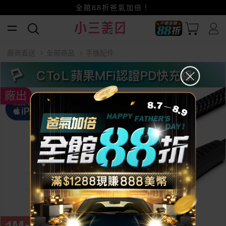
賺美幣~換好禮~立即換GO~
全館88折爸氣加倍！
小三美日x全支付~美幣+全點折上折超划算
廠商直送
全部商品
手機配件
廠出