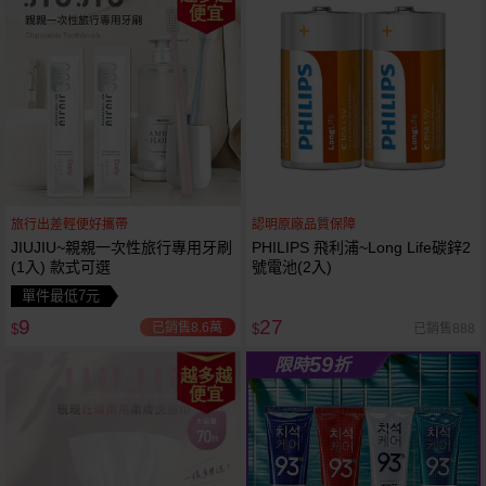
便宜
旅行出差輕便好攜帶
認明原廠品質保障
JIUJIU~親親一次性旅行專用牙刷
PHILIPS 飛利浦~Long Life碳鋅2
(1入) 款式可選
號電池(2入)
單件最低7元
9
27
已銷售8.6萬
已銷售888
$
$
59
限時
折
越多越
便宜