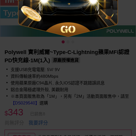
Polywell 寶利威爾~Type-C-Lightning蘋果MFi認證
PD快充線-1M(1入)
原廠授權進貨
支援USB充電電壓: 5V/ 9V
資料傳輸速率約480Mbps
使用蘋果原廠C94晶片, 永久IOS認證不跳錯誤訊息
鋁合金陽極處理外殼, 美觀耐用
※本頁面販售款為「1M」，另有「2M」活動頁面販售中，請至
【DS029540】
選購
343
$
已銷售8
我要評分
尚無評分