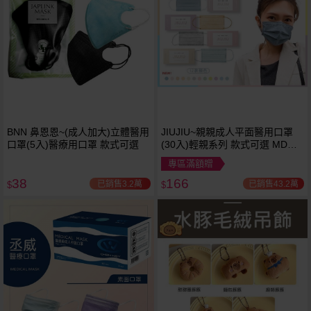
BNN 鼻恩恩~(成人加大)立體醫用
JIUJIU~親親成人平面醫用口罩
口罩(5入)醫療用口罩 款式可選
(30入)輕親系列 款式可選 MD雙
鋼印
專區滿額贈
38
166
已銷售3.2萬
已銷售43.2萬
$
$