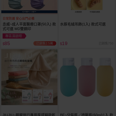
日常防護 安心出門必備
丞威~成人平面醫療口罩(50入) 款
水豚毛絨吊飾(1入) 款式可選
式可選 MD雙鋼印
專區滿額贈
85
19
已銷售2.5萬
已銷售750
$
$
JIUJIU~親親旅行專用厚感瞬吸乾
BF~分裝瓶／擠壓瓶(60ml)1入 款