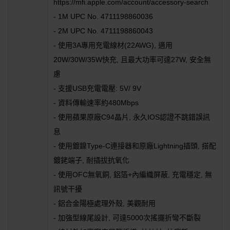
https://mfi.apple.com/account/accessory-search
- 1M UPC No. 4711198860036
- 2M UPC No. 4711198860043
- 使用3A專用充電線材(22AWG), 適用
20W/30W/35W快充, 且最大功率可達27W, 安全無
慮
- 支援USB充電電壓: 5V/ 9V
- 資料傳輸速率約480Mbps
- 使用蘋果原廠C94晶片, 永久IOS認證不跳錯誤訊
息
- 使用鍍鎳Type-C連接器和原廠Lightning插頭, 搭配
鍍銠端子, 耐插拔抗氧化
- 使用OFC無氧銅, 鋁箔+內編織屏蔽, 充電穩定, 無
訊號干擾
- 鋁合金陽極處理外殼, 美觀耐用
- 加強型線尾設計, 可達5000次搖擺折彎不斷裂