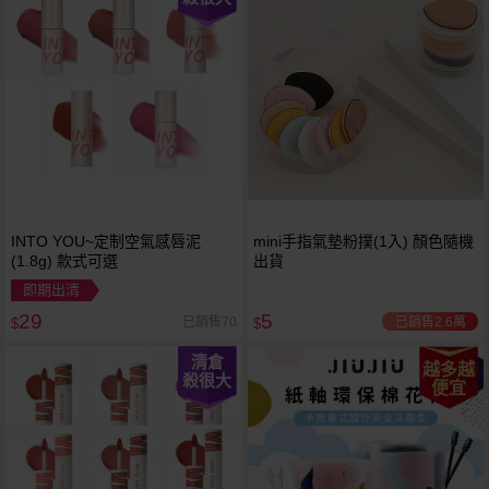
INTO YOU~定制空氣感唇泥
mini手指氣墊粉撲(1入) 顏色隨機
(1.8g) 款式可選
出貨
即期出清
29
5
已銷售2.6萬
已銷售70
$
$
清倉
越多越
殺很大
便宜