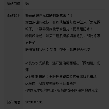
商品規格
8g
產品說明
熱賣品超霧光粉餅的姊妹來了！
霧面族譜的叛徒：在經典控油基底中註入「柔光微
粒子」，讓霧面底妝學會發光，而且還防水！！
粉質超微粉，如第二層肌膚般填補毛孔，卻比呼吸
更輕盈
跨膚質相容術：控油，卻不再死白假面乾皮
✔️長效水光鎖妝：遇汗遇油反而透出「微潮肌」光
澤
✔️絨毛散粉刷：全臉輕掃塑造柔焦天鵝絨肌植絨
✔️粉撲：局部按壓變身日系陶瓷光
•透過光學折射原理，智慧調節不同膚色的透光度
保存期限
2028.07.01