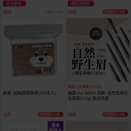
新版
全年最低
專區滿額贈
99
69
已銷售8.9萬
已銷售1,893
$
$
韓國人氣偶像GD代言
柴寶~粗軸圓頭棉棒(200支入)
韓國 the SAEM 得鮮~自然柔順持
色眉筆(0.2g) 款式可選
15
55
已銷售1.3萬
已銷售5.8萬
$
$
清倉
殺很大