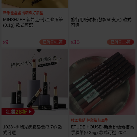
新手也能畫出精緻好眉型
MINSHZEE 茗希芝~小金條眉筆
旅行用紙軸棉花棒(50支入) 款式
(0.1g) 款式可選
可選
9
35
已銷售4.1萬
已銷售1.5萬
$
$
28
狂殺
折
韓國熱銷 輕鬆描繪眉型
1028~極潤光奶霜唇膏(3.7g) 款
ETUDE HOUSE~新版粉標素描高
式可選
手眉筆(0.25g) 款式可選 2021最