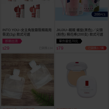
INTO YOU~女主角致霧唇頰兩用
JIUJIU~親親 螺旋(黑色)／尖頭
唇泥(2g) 款式可選
(粉色) 棉花棒(200支) 款式可選
即期出清
單件最低70元
29
79
已銷售3.7萬
已銷售134
$
$