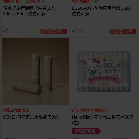
便攜不沾染，去哪都好帶
輕透服貼不卡粉
便攜式旅行液體分裝袋(1入)
LESCAUT~防曬兩用粉餅(12g)
30ml／50ml 款式可選
款式可選
6
114
已銷售4萬
已銷售4.2萬
$
$
韓風自然好膚感
超方便多功能雙頭設計
OBgE~自然遮瑕素顏霜(50g)
Hello Kitty~安全護耳棉花棒50支
(盒)
專區滿額贈