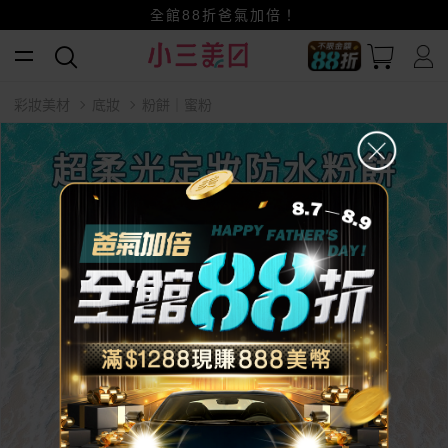
賺美幣~換好禮~立即換GO~
全館88折爸氣加倍！
小三美日x全支付~美幣+全點折上折超划算
彩妝美材
底妝
粉餅｜蜜粉