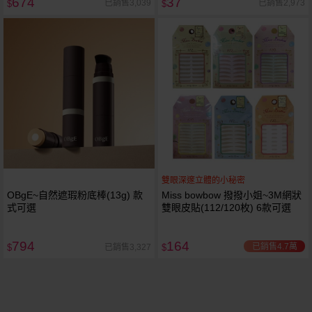
674
37
已銷售3,039
已銷售2,973
$
$
雙眼深邃立體的小秘密
OBgE~自然遮瑕粉底棒(13g) 款
Miss bowbow 撥撥小姐~3M網狀
式可選
雙眼皮貼(112/120枚) 6款可選
794
164
已銷售4.7萬
已銷售3,327
$
$