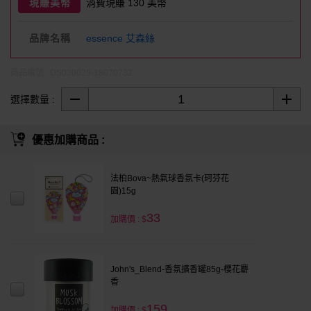
現賺美幣
消費現賺 130 美幣
品牌名稱
essence 艾森絲
商品編號 : DS030029-18070732
選擇數量 :
優惠加購商品 :
法柏Bova~熱氣球香氛卡(珂芬花
園)15g
33
加購價 : $
John's_Blend-香氛擴香罐85g-櫻花麝
香
159
加購價 : $