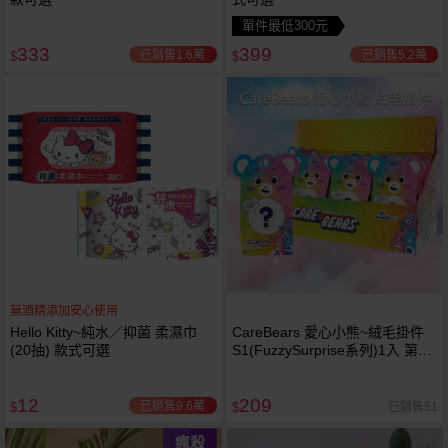
單件最低300元
333
399
已銷售1.6萬
已銷售5.2萬
$
$
無酒精添加安心使用
Hello Kitty~純水／抑菌 柔濕巾
CareBears 愛心小熊~絨毛掛件
(20抽) 款式可選
S1(FuzzySurprise系列)1入 第一
代 S1 吊飾 不挑款／隨機出貨
12
209
已銷售9.6萬
已銷售51
$
$
瘋殺