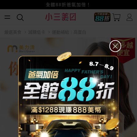
賺美幣~換好禮~立即換GO~
小三美日x全支付~美幣+全點折上折超划算
全館88折爸氣加倍！
嚴選美食
減糖低卡
運動補給｜高蛋白
越多越
便宜