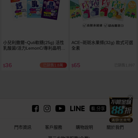
小兒利撒爾~Quti軟糖(25g) 活性
ACE~斑斑水果條(32g) 款式可選
乳酸菌/活力LemonC/專利晶明配
全素
方/牛奶鈣/藻油DHA 多款可選
36
65
已銷售1.8萬
已銷售1,897
$
$
看,分享
門市資訊
客戶服務
購物說明
關於我們