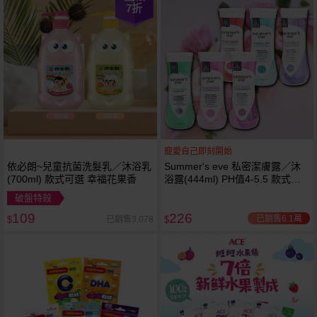
7
折
寵愛自己即刻開始
依必朗~兒童抗菌洗髮乳／沐浴乳
Summer's eve 私密潔膚露／沐
(700ml) 款式可選 幸福花果香
浴露(444ml) PH值4-5.5 款式可
選
破盤特殺
109
226
已銷售6.1萬
已銷售3,078
$
$