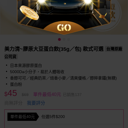
美力清~膠原大豆蛋白飲(35g／包) 款式可選
台灣原廠
公司貨
日本來源膠原蛋白
5000Da小分子，易於人體吸收
香醇可可／經典奶茶／焙香小麥／清爽優格／醇粹拿鐵(無糖)
蛋白粉
45
$
單件最低40元
$69
已銷售137
我要評分
尚無評分
單件最低40元
任選5件$200