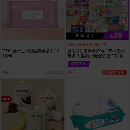
39
$
即 刻 開 搶
療癒公仔!享受泡澡每一刻
TS6~護一生私密護膚柔濕巾(10
日本公仔泡澡球(50g / 55g) 款式
張/包)
可選 入浴劑／泡澡球 公仔隨機出
貨
限時下殺
61
39
已銷售4.1萬
已銷售1,002
$
$
NEW