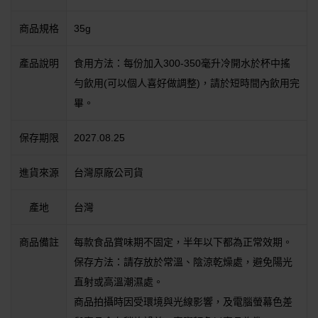
商品規格
35g
產品說明
食用方法：每份加入300-350毫升冷開水於杯中搖
勻飲用(可以個人喜好做調整)，請於短時間內飲用完
畢。
保存期限
2027.08.25
進貨來源
台灣原廠公司貨
產地
台灣
商品備註
每款食品賞味期不固定，半年以下都為正常效期。
保存方法：請存放於常溫、陰涼乾燥處，避免陽光
直射或高溫潮濕處。
商品拍攝時因受環境與光線影響，及電腦螢幕色差