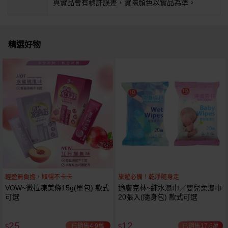
與實品會有稍許誤差，實際顏色以實品為準。
精選好物
輕盈無負擔，順暢不卡卡
旅遊必備！乾淨隨身走
VOW~微拉凍美條15g(單包) 款式
適膚克林~純水濕巾／嬰兒柔濕巾
可選
20張入(隨身包) 款式可選
25
12
已銷售4.9萬
已銷售17.6萬
$
$