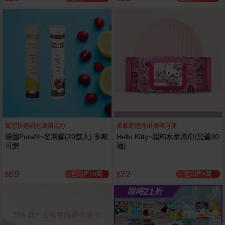
幫您快速補充滿滿活力
柔軟舒適外出攜帶方便
德國Purafit~發泡錠(20錠入) 多款
Hello Kitty~超純水柔濕巾(加蓋30
可選
抽)
69
22
已銷售29萬
已銷售6萬
$
$
21
限時
折