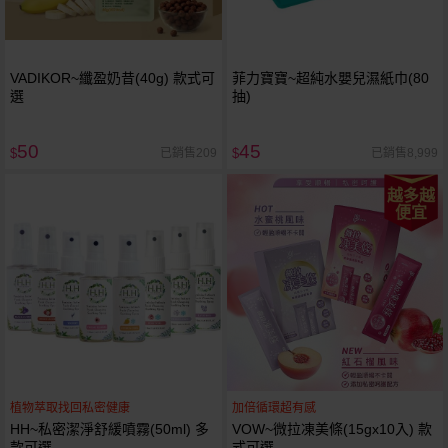
VADIKOR~纖盈奶昔(40g) 款式可
菲力寶寶~超純水嬰兒濕紙巾(80
選
抽)
50
45
已銷售209
已銷售8,999
$
$
越多越
便宜
植物萃取找回私密健康
加倍循環超有感
HH~私密潔淨舒緩噴霧(50ml) 多
VOW~微拉凍美條(15gx10入) 款
款可選
式可選