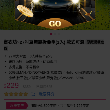
御衣坊~27吋巨無霸折疊傘(1入) 款式可選
原廠授權進
貨
27吋大傘面，3人共持也安心
銀膠內層：防曬遮熱、晴雨兩用
多骨支撐，不易翻傘
JOGUMAN／DINOTAENG(探險款)／Hello Kitty(豹紋款)／蠟筆
小新(校車款)／蠟筆小新(睡覺款)／WASABI BEAR
229
$
$359
已銷售625
我要評分
(1)
現賺美幣
加碼送1,500美幣，共可獲得1,729美幣