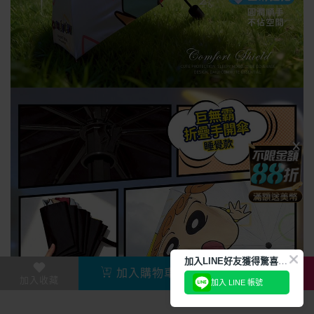
加
入LINE好友獲得驚喜折扣!
加入購物車
直接購買
加入收藏
加入 LINE 帳號