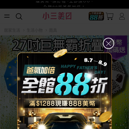
賺美幣~換好禮~立即換GO~
小三美日x全支付~美幣+全點折上折超划算
全館88折爸氣加倍！
居家生活
生活小物
雨具
美幣
加碼送