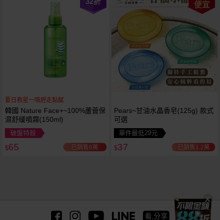
32
折
便宜
夏日救星一噴趕走黏膩
韓國 Nature Face+~100%蘆薈保
Pears~甘油水晶香皂(125g) 款式
濕舒緩噴霧(150ml)
可選
破盤特殺
單件最低29元
65
37
已銷售6萬
已銷售1.2萬
$
$
看,分享