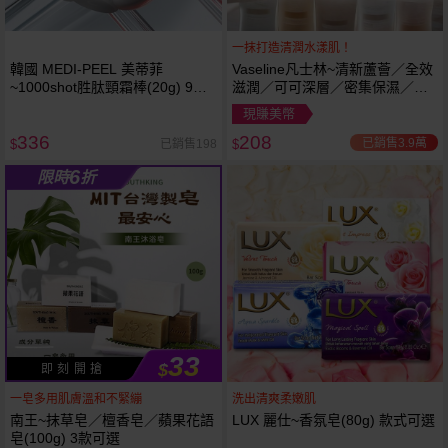
一抹打造清潤水漾肌！
韓國 MEDI-PEEL 美蒂菲
Vaseline凡士林~清新蘆薈／全效
~1000shot胜肽頸霜棒(20g) 9種
滋潤／可可深層／密集保濕／淨
胜肽 水解蛋白 棒狀不沾手 頸部
白透亮 乳液(725ml) 款式可選 加
現賺美幣
保養
大容量
336
208
已銷售3.9萬
已銷售198
$
$
6
限時
折
33
$
即 刻 開 搶
一皂多用肌膚溫和不緊繃
洗出清爽柔嫩肌
南王~抹草皂／檀香皂／蘋果花語
LUX 麗仕~香氛皂(80g) 款式可選
皂(100g) 3款可選