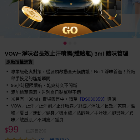
VOW~淨味君長效止汗噴霧(體驗瓶) 3ml 體味管理
原廠授權進貨
專業級乾爽對策，從源頭啟動全天候防護！No.1 淨味首選！終結
舉手投足的尷尬瞬間
96小時極限續航，乾爽持久不間斷
添加植萃保濕，告別夏日黏膩與不適
※另有「30ml」賣場販售中，請至
【DS030359】
選購
VOW／止汗／止汗劑／止汗噴霧／舒緩／淨味／長效／乾爽／溫
和／夏日／運動／健身／機車族／熟齡味／手汗味／腳臭味／異
味／敏感肌／不刺癢／狐臭
99
$
已銷售296