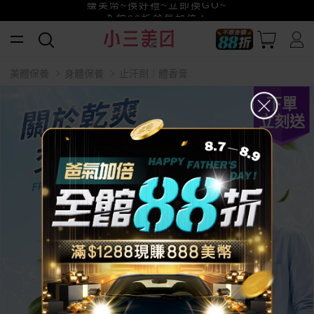
賺美幣~換好禮~立即換GO~
小三美日x全支付~美幣+全點折上折超划算
全館88折爸氣加倍！
美體保養
身體保養
止汗劑｜體香膏
下單
立刻送