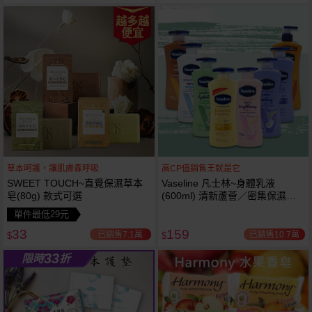
越多越
便宜
草本呵護，讓肌膚森呼吸
高CP值銷售王就是它
SWEET TOUCH~直覺保濕草本
Vaseline 凡士林~身體乳液
皂(80g) 款式可選
(600ml) 清新蘆薈／密集保濕鎖
水／全方位保濕鎖水／可可油／
單件最低29元
薰衣草／淨白透亮／杏仁+E 款式
33
159
可選
已銷售7.1萬
已銷售10.7萬
$
$
33
限時
折