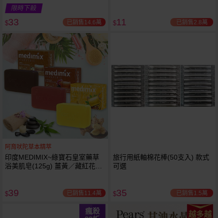
限時下殺
33
11
已銷售14.6萬
已銷售2.8萬
$
$
阿育吠陀草本精萃
印度MEDIMIX~綠寶石皇室藥草
旅行用紙軸棉花棒(50支入) 款式
浴美肌皂(125g) 薑黃／藏紅花／
可選
岩蘭草 款式可選
39
35
已銷售11.4萬
已銷售1.5萬
$
$
瘋殺
越多越