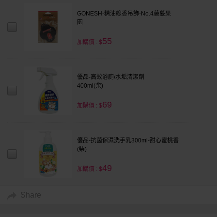
GONESH-精油線香吊飾-No.4藤蔓果
園
55
加購價 : $
優品-高效浴廁/水垢清潔劑
400ml(柴)
69
加購價 : $
優品-抗菌保濕洗手乳300ml-甜心蜜桃香
(柴)
49
加購價 : $
Share