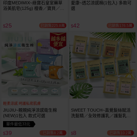
印度MEDIMIX~綠寶石皇室藥草
愛康~透芯涼感棉(1包入) 多款可
浴美肌皂(125g) 檀香／寶貝／草
選
本／萊姆蘆薈 款式可選
25
42
已銷售225.8萬
已銷售176.5萬
$
$
越多越
便宜
輕柔涼感 呵護私密肌膚
JIUJIU~親親純淨涼感衛生棉
SWEET TOUCH~直覺髮絲賦活
(NEW)1包入 款式可選
洗髮精／全效修護乳／護髮乳／
護髮膜／香水洗髮精／香水沐浴
單件最低33元
露(15ml) 款式可選
39
8
已銷售8.2萬
已銷售10.2萬
$
$