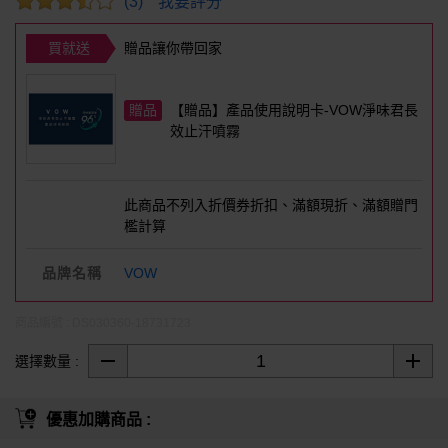
我要評分
(3)
買就送
贈品讓你帶回家
【贈品】產品使用說明卡-VOW淨味君長
效止汗噴霧
此商品不列入折價券折扣、滿額現折、滿額贈門
檻計算
品牌名稱
VOW
商品編號 : DS030360-18731723
選擇數量 :
優惠加購商品 :