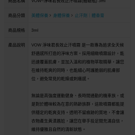
商品名稱
VOW~淨味君長效止汗噴霧(體驗瓶) 3ml
商品分類
美體保養
身體保養
止汗劑｜體香膏
商品規格
3ml
產品說明
VOW 淨味君長效止汗噴霧 是一款專為追求全天候
舒適感所打造的淨味方案。採用細緻噴霧設計，能
迅速覆蓋肌膚，並加入溫和的植物萃取精華，讓您
在維持乾爽的同時，也能細心呵護脆弱的肌膚部
位，避免常見的乾燥或刺癢感。
無論是高強度運動健身、長時間通勤的機車族，或
是對於體味較為在意的熟齡族群，這款噴霧都能提
供穩定的乾爽支持。透明不留痕跡的質地，不會讓
衣物產生黃漬尷尬，讓您在舉手投足間充滿自信，
維持優雅且自然的清新狀態。