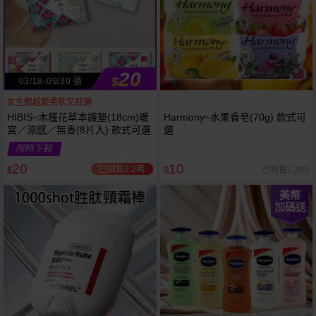
20
$
03/18-09/30 搶
女生都超愛柔軟又舒適
HIBIS~木槿花草本護墊(18cm)暖
Harmony~水果香皂(70g) 款式可
宮／涼感／無香(8片入) 款式可選
選
限時下殺
20
10
已銷售2.2萬
已銷售7,385
$
$
美幣
加碼送