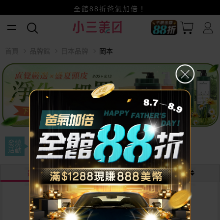
賺美幣~換好禮~立即換GO~
全館88折爸氣加倍！
小三美日x全支付~美幣+全點折上折超划算
首頁
品牌館
日本品牌
岡本
發燒
破盤特殺
活動
最熱銷
最新
價格