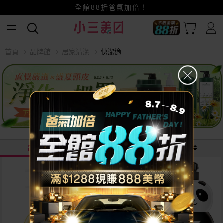
全館88折爸氣加倍！
小三美日x全支付~美幣+全點折上折超划算
首頁
品牌館
居家清潔
快潔適
最熱銷
最新
價格