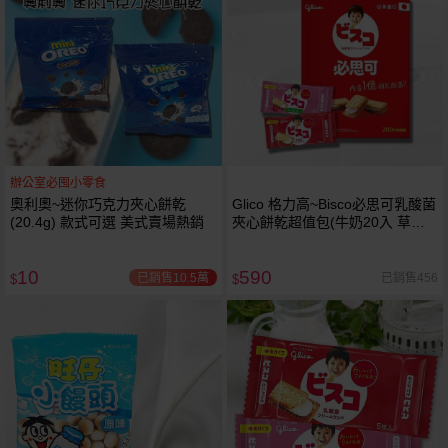
辦公室必囤小零食
奧利奧~迷你巧克力夾心餅乾
Glico 格力高~Bisco必思可乳酸菌
(20.4g) 款式可選 美式賣場熱銷
夾心餅乾超值包(牛奶20入 草莓
20入) 美式賣場熱銷
10
590
已銷售10.5萬
已銷售456
$
$