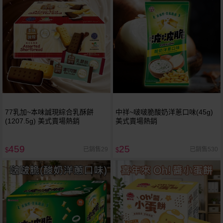
77乳加~本味誠現綜合乳酥餅
中祥~啵啵脆酸奶洋蔥口味(45g)
(1207.5g) 美式賣場熱銷
美式賣場熱銷
459
25
已銷售29
已銷售530
$
$