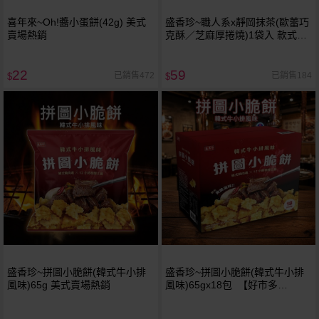
喜年來~Oh!醬小蛋餅(42g) 美式
盛香珍~職人系x靜岡抹茶(歐蕾巧
賣場熱銷
克酥／芝麻厚捲燒)1袋入 款式可
選
22
59
已銷售472
已銷售184
$
$
盛香珍~拼圖小脆餅(韓式牛小排
盛香珍~拼圖小脆餅(韓式牛小排
風味)65g 美式賣場熱銷
風味)65gx18包 【好市多
COSTCO】美式賣場熱銷