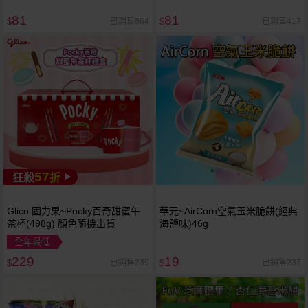
81
81
已銷售864
已銷售417
$
$
57
狂殺
折
Glico 固力果~Pocky百奇甜蜜午
華元~AirCorn空氣玉米脆餅(經典
茶杯(498g) 顏色隨機出貨
海鹽味)46g
全年最低
229
19
已銷售239
已銷售237
$
$