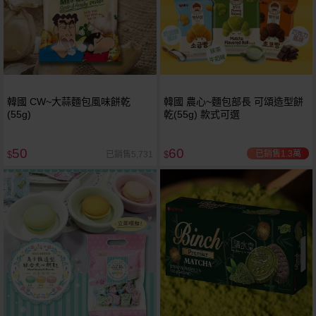
韓國 CW~大蒜麵包風味餅乾
韓國 農心~麵包部長 可頌造型餅
(55g)
乾(55g) 款式可選
50
60
已銷售1.3萬
已銷售5,731
$
$