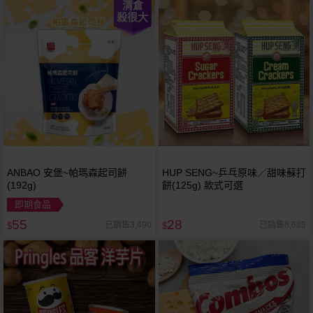
清倉
殺很大
ANBAO 安堡~帕瑪森起司餅
HUP SENG~乒乓原味／甜味蘇打
(192g)
餅(125g) 款式可選
即期食品
55
28
已銷售3,490
已銷售8,685
$
$