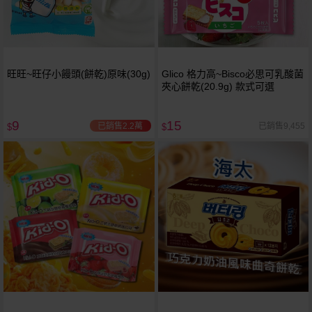
旺旺~旺仔小饅頭(餅乾)原味(30g)
Glico 格力高~Bisco必思可乳酸菌
夾心餅乾(20.9g) 款式可選
9
15
已銷售2.2萬
已銷售9,455
$
$