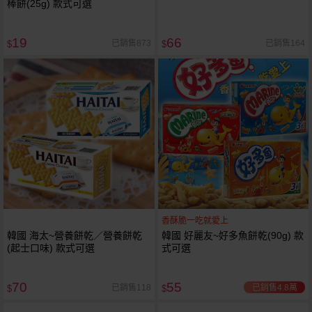
棒餅(25g) 款式可選
19
66
已銷售873
已銷售164
$
$
香酥脆一吃就愛上
韓國 海太~營養餅乾／營養餅乾
韓國 好麗友~好多魚餅乾(90g) 款
(起士口味) 款式可選
式可選
70
55
已銷售4.8萬
已銷售118
$
$