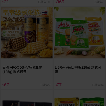
21
369
已銷售103
已銷售7
$
$
泰國 VFOODS~皇家威化捲
LiBRA~Atela薄餅(228g) 款式可
(125g) 款式可選
選
67
77
已銷售55
已銷售34
$
$