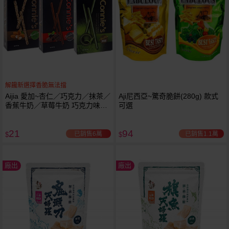
解饞新選擇香脆無法擋
Aijia 愛加~杏仁／巧克力／抹茶／
Aji尼西亞~驚奇脆餅(280g) 款式
香蕉牛奶／草莓牛奶 巧克力味棒
可選
(1盒入) 6款可選
21
94
已銷售6萬
已銷售1.1萬
$
$
廠出
廠出