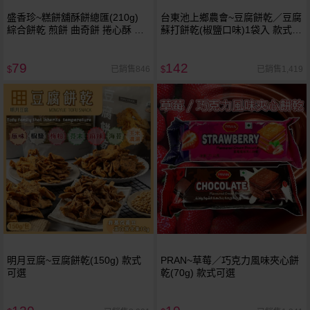
盛香珍~糕餅舖酥餅總匯(210g)
台東池上鄉農會~豆腐餅乾／豆腐
綜合餅乾 煎餅 曲奇餅 捲心酥 威
蘇打餅乾(椒鹽口味)1袋入 款式可
化夾心
選 Threads 爆紅品 脆
79
142
已銷售846
已銷售1,419
$
$
明月豆腐~豆腐餅乾(150g) 款式
PRAN~草莓／巧克力風味夾心餅
可選
乾(70g) 款式可選