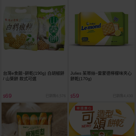
台灣e食館~餅乾(190g) 白胡椒餅
Julies 茱蒂絲~雷蒙德檸檬味夾心
/ 山葵餅 款式可選
餅乾(170g)
69
59
已銷售6,576
已銷售4,430
$
$