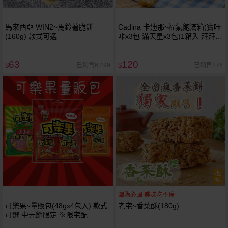
馬來西亞 WIN2~馬鈴薯脆餅
Cadina 卡迪那~福氣飽滿箱(寶咔
(160g) 款式可選
咔x3包 滿天星x3包)1箱入 拜拜箱
中元節限定 ※限宅配
63
120
已銷售6,499
已銷售276
$
$
團購必囤 美味吃不停
可樂果~量販包(48gx4包入) 款式
老宅~香菜酥(180g)
可選 中元節限定 ※限宅配