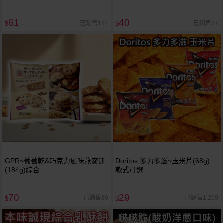
61
40
已銷售184
已銷售77
$
$
GPR~葡萄乾&巧克力風味燕麥餅
Doritos 多力多滋~玉米片(68g)
(184g)綜合
款式可選
70
29
已銷售86
已銷售1,209
$
$