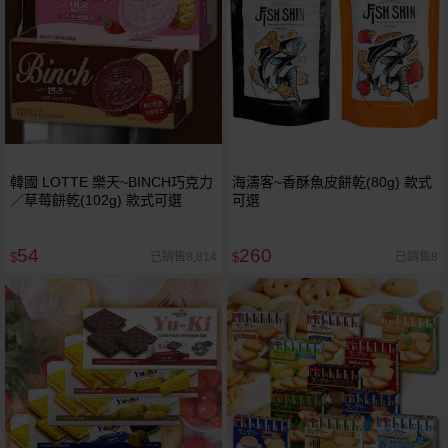
韓國 LOTTE 樂天~BINCH巧克力
海濤客~香酥魚皮餅乾(80g) 款式
／草莓餅乾(102g) 款式可選
可選
54
260
已銷售8,814
已銷售8
$
$