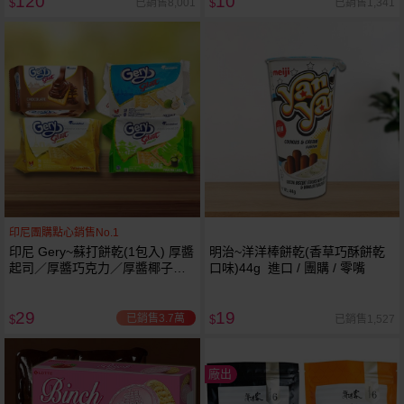
120
10
已銷售8,001
已銷售1,341
$
$
印尼團購點心銷售No.1
印尼 Gery~蘇打餅乾(1包入) 厚醬
明治~洋洋棒餅乾(香草巧酥餅乾
起司／厚醬巧克力／厚醬椰子／
口味)44g 進口 / 團購 / 零嘴
厚醬抹茶 款式可選
29
19
已銷售3.7萬
已銷售1,527
$
$
廠出