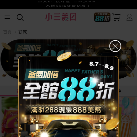
賺美幣~換好禮~立即換GO~
小三美日x全支付~美幣+全點折上折超划算
全館88折爸氣加倍！
首頁
餅乾
最熱銷
最新
價格