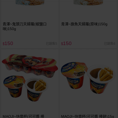
青澤~鬼頭刀天婦羅(椒鹽口
青澤~旗魚天婦羅(原味)150g
味)150g
150
150
已銷售5
已銷售6
$
$
MAOJI~快樂杯(可可醬 棒
MAOJI~快樂杯(可可醬 棒餅)15g