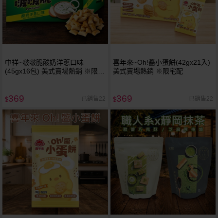
中祥~啵啵脆酸奶洋蔥口味
喜年來~Oh!醬小蛋餅(42gx21入)
(45gx16包) 美式賣場熱銷 ※限宅
美式賣場熱銷 ※限宅配
配
369
369
已銷售22
已銷售22
$
$