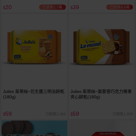
20
39
已銷售2.7萬
已銷售9.6萬
$
$
Julies 茱蒂絲~花生醬三明治餅乾
Julies 茱蒂絲~雷蒙德巧克力榛果
(180g)
夾心餅乾(180g)
59
59
已銷售2,389
已銷售1,969
$
$