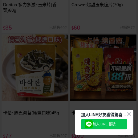
Doritos 多力多滋~玉米片(香
Crown~超甜玉米脆片(70g)
菜)68g
35
60
已銷售602
已銷售72
$
$
卡恰~鍋巴海苔(椒鹽口味)45g
卡恰~燒番麥(70g) 款式可選
加
入LINE好友獲得驚喜折扣!
加入 LINE 帳號
77
100
已銷售207
已銷售313
$
$