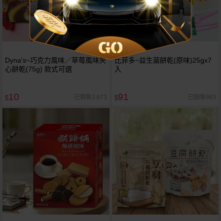
Dyna's~巧克力風味／草莓風味夾
比菲多~益生菌餅乾(原味)25gx7
心餅乾(75g) 款式可選
入
10
91
已銷售3,673
已銷售983
$
$