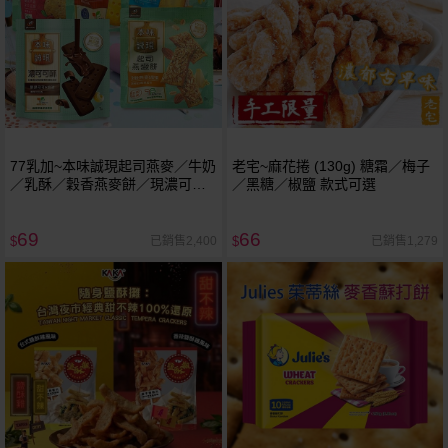
77乳加~本味誠現起司燕麥／牛奶
老宅~麻花捲 (130g) 糖霜／梅子
／乳酥／穀香燕麥餅／現濃可可
／黑糖／椒鹽 款式可選
酥(1袋裝) 款式可選 袋裝
69
66
已銷售2,400
已銷售1,279
$
$