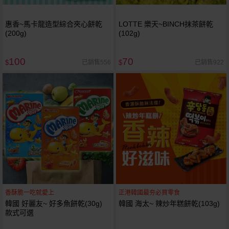
惠香~馬卡龍造型綜合夾心餅乾
LOTTE 樂天~BINCH抹茶餅乾
(200g)
(102g)
100
70
已銷售556
已銷售922
$
$
香酥脆一吃就愛上
正港韓國最夯必買零食
韓國 好麗友~ 好多魚餅乾(30g)
韓國 海太~ 辣炒年糕餅乾(103g)
款式可選