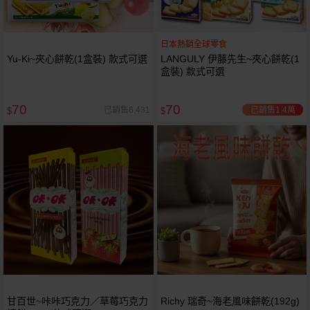
日本熱銷全球零食
Yu-Ki~夾心餅乾(1盒裝) 款式可選
LANGULY 伊藤先生~夾心餅乾(1
盒裝) 款式可選
70
70
已銷售1.4萬
已銷售6,431
$
$
甘百世~咔咔巧克力／草莓巧克力
Richy 瑞奇~海老風味餅乾(192g)