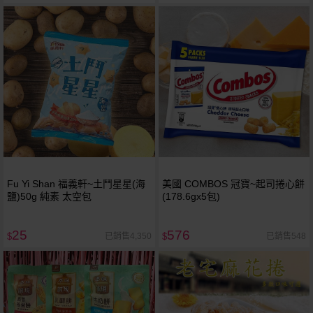
Fu Yi Shan 福義軒~土鬥星星(海
美國 COMBOS 冠寶~起司捲心餅
鹽)50g 純素 太空包
(178.6gx5包)
25
576
已銷售4,350
已銷售548
$
$