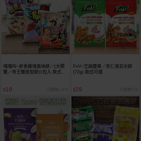
嘎嘎叫~麥香雞塊風味餅／(大閘
FnV~芝麻腰果／杏仁海苔米餅
蟹／帝王蟹造型餅)1包入 款式可
(72g) 款式可選
選
18
29
已銷售1,675
已銷售574
$
$