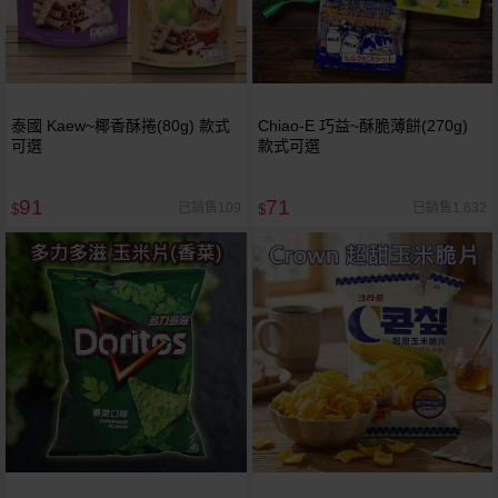
泰國 Kaew~椰香酥捲(80g) 款式
Chiao-E 巧益~酥脆薄餅(270g)
可選
款式可選
91
71
已銷售109
已銷售1,632
$
$