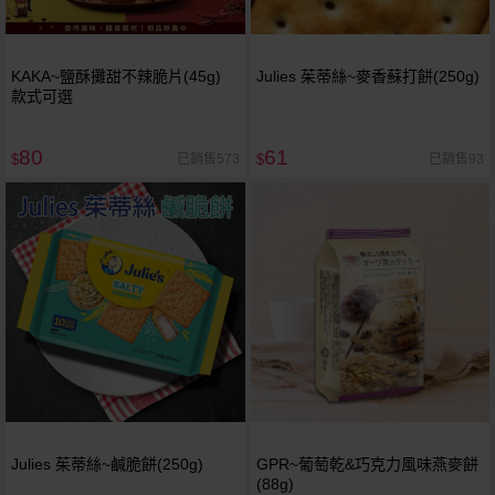
KAKA~鹽酥攤甜不辣脆片(45g)
Julies 茱蒂絲~麥香蘇打餅(250g)
款式可選
80
61
已銷售573
已銷售93
$
$
Julies 茱蒂絲~鹹脆餅(250g)
GPR~葡萄乾&巧克力風味燕麥餅
(88g)