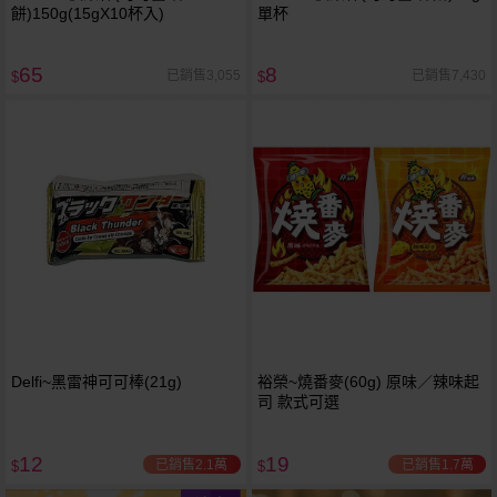
餅)150g(15gX10杯入)
單杯
65
8
已銷售3,055
已銷售7,430
$
$
Delfi~黑雷神可可棒(21g)
裕榮~燒番麥(60g) 原味／辣味起
司 款式可選
12
19
已銷售2.1萬
已銷售1.7萬
$
$