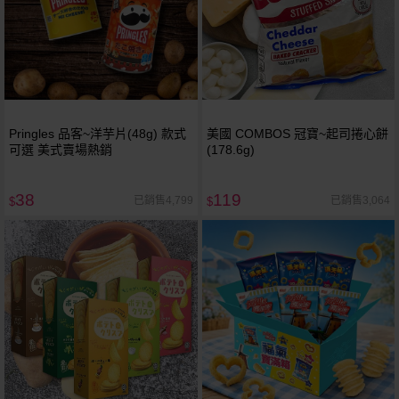
Pringles 品客~洋芋片(48g) 款式
美國 COMBOS 冠寶~起司捲心餅
可選 美式賣場熱銷
(178.6g)
38
119
已銷售4,799
已銷售3,064
$
$