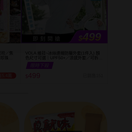
499
$
即 刻 開 搶
起司／焦
VOLA 維菈~冰絲連帽防曬外套(1件入) 顏
／珍珠奶
色尺寸可選｜UPF50+／涼感外套／可拆帽
簷／馬尾孔設計／機車族防曬
限時下殺
499
5.4萬
已銷售151
$