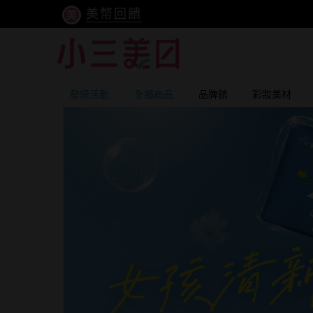
美幣回饋
發燒活動
全部商品
品牌館
彩妝美材