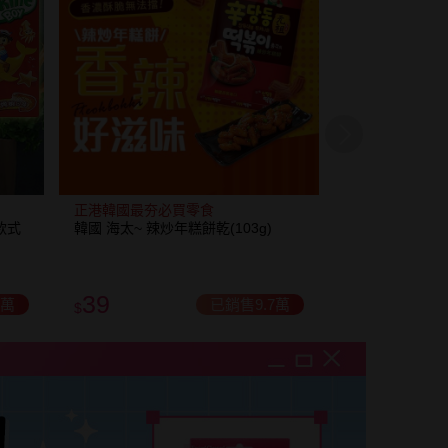
正港韓國最夯必買零食
辦公室必囤小零
款式
韓國 海太~ 辣炒年糕餅乾(103g)
奧利奧~迷你巧克
款式可選 美式
39
10
7萬
已銷售9.7萬
$
$