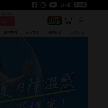
看,分享
收納盒
嚴選美食
居家生活
婦嬰保健
廠商直送