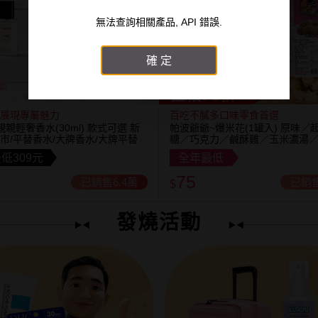
無法查詢相關產品, API 錯誤.
確定
75
狂殺
折
展現專屬魅力
百吃不膩多口味零食首選
U~親親輕奢香水(30ml) 款式可選 新
帕波爺爺~爆米花(1罐入) 原味／
市/平替香水/大牌香水/大牌平替
糖／巧克力／鹹酥雞／玉米濃湯
茶 款式可選
低309元
全年最低
75
已銷售6.4萬
已銷售
$
發燒活動