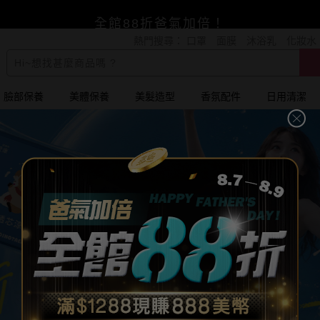
賺美幣~換好禮~立即換GO~
熱門搜尋：
口罩
面膜
沐浴乳
化妝水
小三美日x全支付~美幣+全點折上折超划算
全館88折爸氣加倍！
臉部保養
美體保養
美髮造型
香氛配件
日用清潔