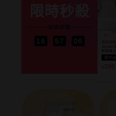
限時秒殺
搶購
倒數
16
:
57
:
03
經典調香
JIUJI
款香味上
單件最
399
$