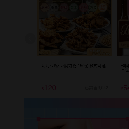
1
(1包入) 厚醬起
明月豆腐~豆腐餅乾(150g) 款式可選
韓國
醬椰子／厚醬抹
草莓
120
5
已銷售3.7萬
已銷售8,042
$
$