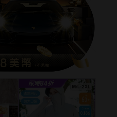
84
限時
折