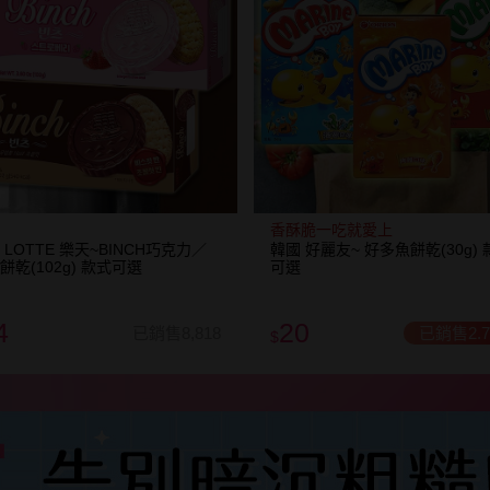
香酥脆一吃就愛上
 LOTTE 樂天~BINCH巧克力／
韓國 好麗友~ 好多魚餅乾(30g) 
餅乾(102g) 款式可選
可選
4
20
已銷售8,818
已銷售2.
$