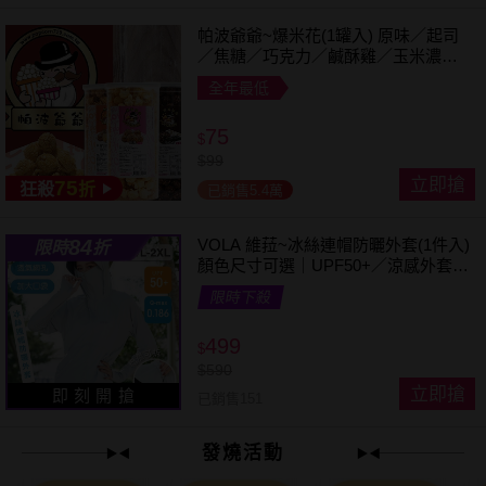
帕波爺爺~爆米花(1罐入) 原味／起司
／焦糖／巧克力／鹹酥雞／玉米濃湯
／珍珠奶茶 款式可選
全年最低
75
$
$
99
立即搶
75
狂殺
折
已銷售5.4萬
84
VOLA 維菈~冰絲連帽防曬外套(1件入)
限時
折
顏色尺寸可選｜UPF50+／涼感外套／
可拆帽簷／馬尾孔設計／機車族防曬
限時下殺
499
$
$
590
立即搶
即 刻 開 搶
已銷售151
發燒活動