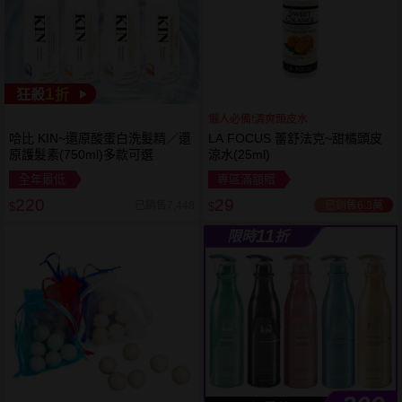
1
狂殺
折
懶人必備!清爽頭皮水
哈比 KIN~還原酸蛋白洗髮精／還
LA FOCUS 蕾舒法克~甜橘頭皮
原護髮素(750ml)多款可選
涼水(25ml)
全年最低
專區滿額贈
220
29
已銷售6.3萬
已銷售7,448
$
$
11
限時
折