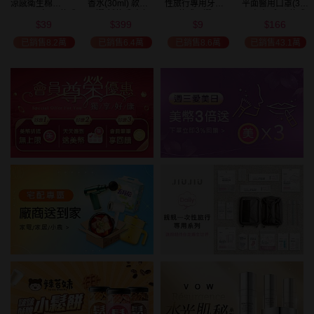
涼感衛生棉
香水(30ml) 款式
性旅行專用牙刷(1
平面醫用口罩(30
(NEW)1包入 款式
可選 新款香味上
入) 款式可選
入)輕親系列 款式
39
399
9
166
可選
市/平替香水/大牌
可選 MD雙鋼印
$
$
$
$
美幣
香水/大牌平替
已銷售8.2萬
已銷售6.4萬
已銷售8.6萬
已銷售43.1萬
加碼送