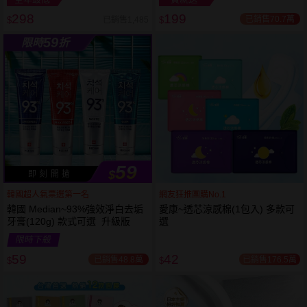
298
199
已銷售70.7萬
已銷售1,485
$
$
越多越
越多越
59
限時
折
便宜
便宜
59
$
即 刻 開 搶
韓國超人氣票選第一名
網友狂推團購No.1
韓國 Median~93%強效淨白去垢
愛康~透芯涼感棉(1包入) 多款可
牙膏(120g) 款式可選 升級版
選
限時下殺
59
42
已銷售48.8萬
已銷售176.5萬
$
$