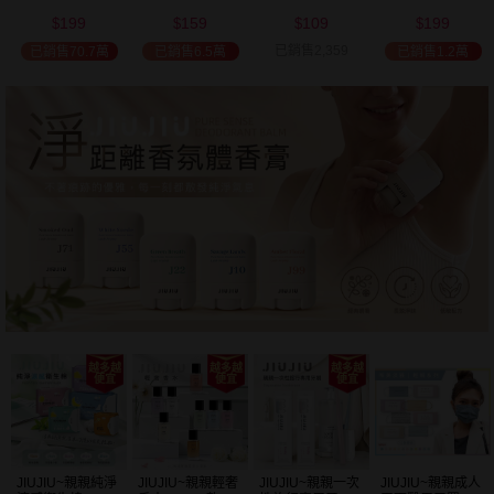
(2000ml) 多款可
(100ml) 款式可選
添加潤髮乳
髮油(50ml) 款式
199
159
109
199
選 全新包裝
(600ml)
可選
$
$
$
$
已銷售2,359
已銷售70.7萬
已銷售6.5萬
已銷售1.2萬
JIUJIU~親親純淨
JIUJIU~親親輕奢
JIUJIU~親親一次
JIUJIU~親親成人