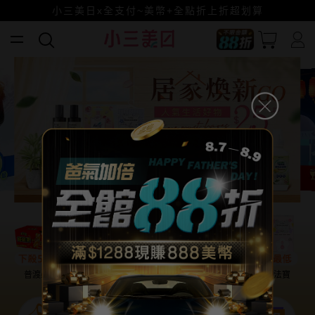
全館88折爸氣加倍！
小三美日x全支付~美幣+全點折上折超划算
賺美幣~換好禮~立即換GO~
普渡必備
話題保養
盛夏提案
雨天法寶