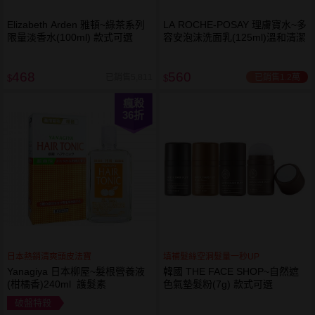
Elizabeth Arden 雅頓~綠茶系列
LA ROCHE-POSAY 理膚寶水~多
限量淡香水(100ml) 款式可選
容安泡沫洗面乳(125ml)溫和清潔
468
560
已銷售1.2萬
已銷售5,811
$
$
瘋殺
36
折
日本熱銷清爽頭皮法寶
填補髮絲空洞髮量一秒UP
Yanagiya 日本柳屋~髮根營養液
韓國 THE FACE SHOP~自然遮
(柑橘香)240ml 護髮素
色氣墊髮粉(7g) 款式可選
破盤特殺