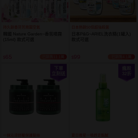
持久餘香芬芳周圍空氣
日本熱銷50倍超強殺菌
韓國 Nature Garden~香氛噴霧
日本P&G~ARIEL洗衣精(1罐入)
(15ml) 款式可選
款式可選
65
99
已銷售11.1萬
已銷售4.1萬
$
$
下單
瘋殺
立刻送
32
折
一抹沁涼舒壓保護髮絲
夏日救星一噴趕走黏膩