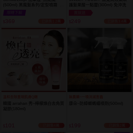
(500ml) 黑魔髮系列/定型噴霧 施
護髮果酸一點靈(300ml) 免沖洗
華寇
限時下殺
買就送
369
249
已銷售1.2萬
已銷售3.4萬
$
$
溫和去除重現肌膚Q嫩
無農藥~一噴消滅害蟲
韓國 arrahan 秀~檸檬煥白去角質
康朵~防蟑螂螞蟻噴劑(500ml)
凝膠(180ml)
101
199
已銷售4萬
已銷售2萬
$
$