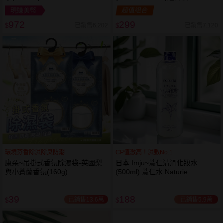
現賺美幣
超值組合
972
299
已銷售6,202
已銷售7,120
$
$
環境芬香除濕除臭防潮
CP值激高！濕敷No.1
康朵~吊掛式香氛除濕袋-英國梨
日本 Imju~薏仁清潤化妝水
與小蒼蘭香氛(160g)
(500ml) 薏仁水 Naturie
39
188
已銷售13.6萬
已銷售5.9萬
$
$