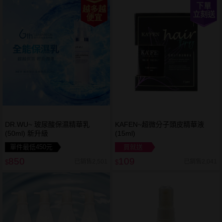
下單
越多越
立刻送
便宜
DR.WU~ 玻尿酸保濕精華乳
KAFEN~超微分子頭皮精華液
(50ml) 新升級
(15ml)
單件最低450元
買就送
850
109
已銷售2,501
已銷售2,041
$
$