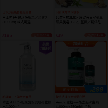
日本沙龍級修護輕鬆做
阿育吠陀草本精萃
日本熊野~修護洗髮精／潤髮乳
印度MEDIMIX~綠寶石皇室藥草
(1000ml) 款式可選
浴美肌皂(125g) 薑黃／藏紅花／
岩蘭草 款式可選
185
39
已銷售6.6萬
已銷售11.4萬
$
$
超值組合
美幣
加碼送
299
$
即 刻 開 搶
熱銷第一！韓版青春露
徹底洗淨打造蓬鬆亮麗
韓國 A.H.C~玻尿酸保濕肌亮化妝
Amida 蜜拉~平衡去脂洗髮精
水(1000ml)
(1000ml+250ml)組合款