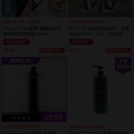
超爆水免沖洗一抹修護
日雜名模愛用持久防水
Dream Trend 凱夢~果酸極致修
D-UP~EX長效假睫毛膠水／黏著
護精華(經典修護)120ml
劑(5ml) 501／502／552透明／
553黑色／554咖啡色 款式可選
專區滿額贈
現賺美幣
349
259
已銷售1.9萬
已銷售1.8萬
$
$
41
限時
折
下單
立刻送
369
$
即 刻 開 搶
乾爽定型造型自然不僵
寵愛秀髮就從現在開始
Schwarzkopf 施華蔻~黑颶風
SWEET TOUCH~直覺高效柔順