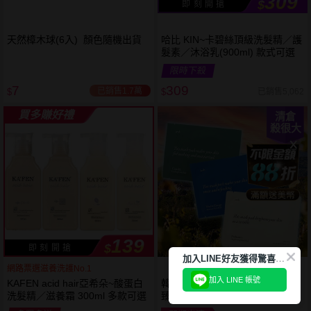
309
$
即 刻 開 搶
天然樟木球(6入) 顏色隨機出貨
哈比 KIN~卡碧絲頂級洗髮精／護
髮素／沐浴乳(900ml) 款式可選
限時下殺
7
309
已銷售1.7萬
已銷售5,062
$
$
買多賺好禮
清倉
殺很大
139
$
即 刻 開 搶
加
入LINE好友獲得驚喜折扣!
網路票選滋養洗護No.1
加入 LINE 帳號
KAFEN acid hair亞希朵~酸蛋白
韓國 aroh 艾洛~海洋水活保濕／
洗髮精／滋養霜 300ml 多款可選
臻護提亮／積雪草清爽面膜(單片
25ml) 款式可選