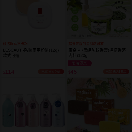
輕透服貼不卡粉
超強蚊蟲剋星隨處可放
LESCAUT~防曬兩用粉餅(12g)
康朵~小黑絕防蚊香膏(檸檬香茅
款式可選
肉桂)120g
限時優惠
114
45
已銷售4.2萬
已銷售24.5萬
$
$