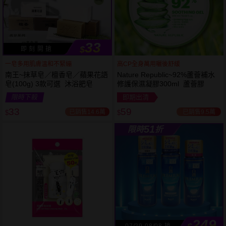
33
$
即 刻 開 搶
一皂多用肌膚溫和不緊繃
高CP全身萬用曬後舒緩
南王~抹草皂／檀香皂／蘋果花語
Nature Republic~92%蘆薈補水
皂(100g) 3款可選 沐浴肥皂
修護保濕凝膠300ml 蘆薈膠
53
限時
折
限時下殺
即期出清
下單
立刻送
33
59
已銷售14.6萬
已銷售9.5萬
$
$
51
限時
折
249
07/29-08/08 搶