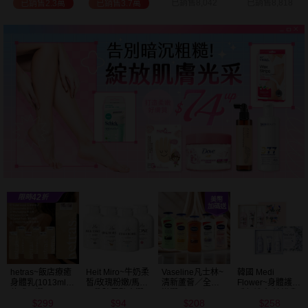
已銷售8,042
已銷售8,818
已銷售2.7萬
已銷售9.7萬
Vaseline凡士林~
韓國 Medi
BALO~山羊奶全
NIVEA妮維雅~亮
清新蘆薈／全效
Flower~身體護理
身活膚保濕／玻
白極致嫩膚乳液
滋潤／可可深層
香氛禮盒(沐浴乳
尿酸高效嫩白乳
400ml
208
258
91
299
／密集保濕／淨
300ml+乳液
液(550ml) 款式可
$
$
$
$