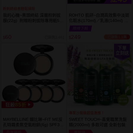
$
粉刺終結者輕鬆掃除
我的心機~黑頭終結 深層粉刺拔
ROHTO 肌研~白潤高效集中淡斑
膜(22g) 附贈粉刺拔除專用紙50
化粧水(170ml)／乳液(140ml) 款
張
式可選
限時下殺
60
249
已銷售1.1萬
已銷售2,461
$
$
下單
立刻送
85
狂殺
折
專業沙龍級超值激推！
MAYBELLINE 媚比琳~FIT ME反
SWEET TOUCH~直覺職業洗髮
孔特霧柔焦空氣粉餅(6g) SPF32
精(2000ml) 多款可選 全新包裝
PA+++ 款式可選 空氣小圓餅
全年最低
買就送