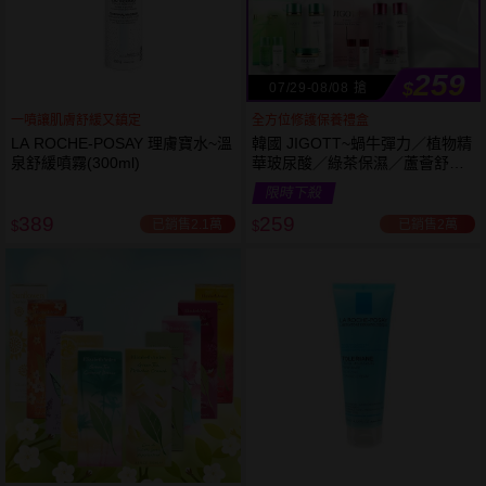
259
$
07/29-08/08 搶
一噴讓肌膚舒緩又鎮定
全方位修護保養禮盒
LA ROCHE-POSAY 理膚寶水~溫
韓國 JIGOTT~蝸牛彈力／植物精
泉舒緩噴霧(300ml)
華玻尿酸／綠茶保濕／蘆薈舒緩
修復 禮盒(5件組) 款式可選 化妝
限時下殺
水+乳液+面霜
389
259
已銷售2.1萬
已銷售2萬
$
$