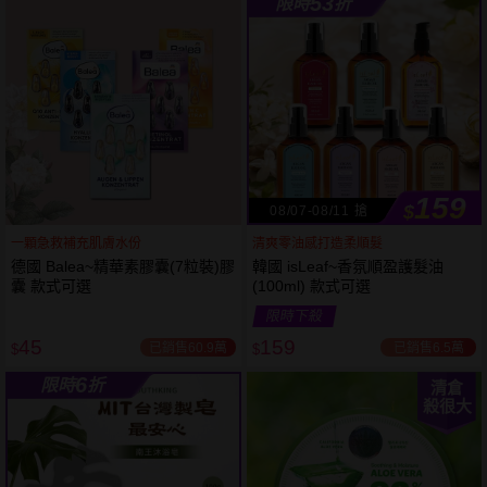
53
限時
折
61
狂殺
折
159
$
08/07-08/11 搶
一顆急救補充肌膚水份
清爽零油感打造柔順髮
德國 Balea~精華素膠囊(7粒裝)膠
韓國 isLeaf~香氛順盈護髮油
囊 款式可選
(100ml) 款式可選
限時下殺
45
159
已銷售60.9萬
已銷售6.5萬
$
$
6
限時
折
清倉
殺很大