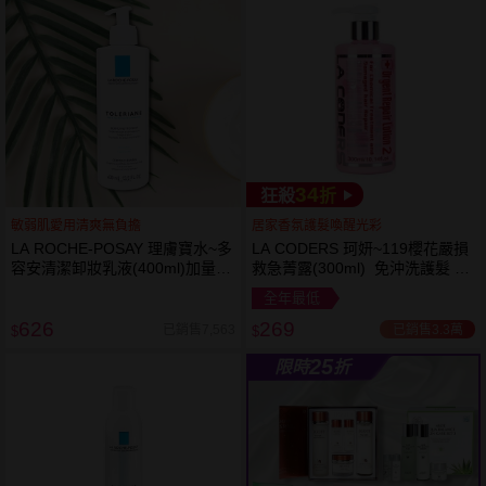
34
狂殺
折
敏弱肌愛用清爽無負擔
居家香氛護髮喚醒光彩
LA ROCHE-POSAY 理膚寶水~多
LA CODERS 珂妍~119櫻花嚴損
容安清潔卸妝乳液(400ml)加量
救急菁露(300ml) 免沖洗護髮 蕾
卸妝乳液
舒法克
全年最低
626
269
已銷售3.3萬
已銷售7,563
$
$
25
限時
折