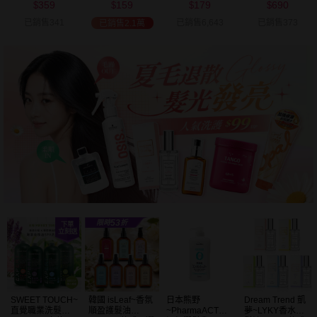
359
159
179
690
可選
$
$
$
$
已銷售341
已銷售6,643
已銷售373
已銷售2.1萬
SWEET TOUCH~
韓國 isLeaf~香氛
日本熊野
Dream Trend 凱
直覺職業洗髮精
順盈護髮油
~PharmaACT無
夢~LYKY香水護