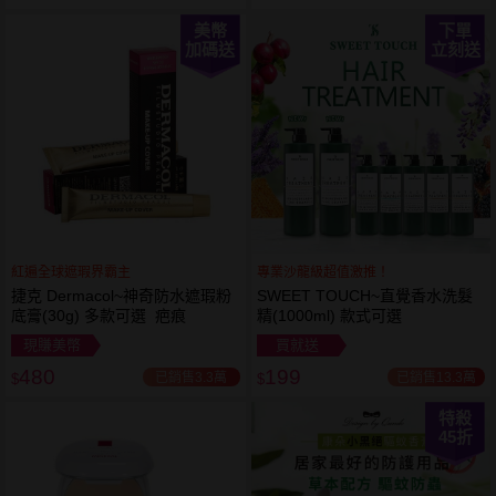
美幣
下單
加碼送
立刻送
紅遍全球遮瑕界霸主
專業沙龍級超值激推！
捷克 Dermacol~神奇防水遮瑕粉
SWEET TOUCH~直覺香水洗髮
底膏(30g) 多款可選 疤痕
精(1000ml) 款式可選
現賺美幣
買就送
480
199
已銷售3.3萬
已銷售13.3萬
$
$
特殺
45
折