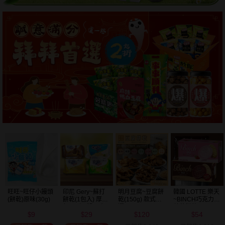
明月豆腐~豆腐餅
韓國 LOTTE 樂天
韓國 好麗友~ 好
韓國 海太~ 辣炒
乾(150g) 款式可
~BINCH巧克力／
多魚餅乾(30g) 款
年糕餅乾(103g)
選
草莓餅乾(102g)
式可選
120
54
20
39
款式可選
$
$
$
$