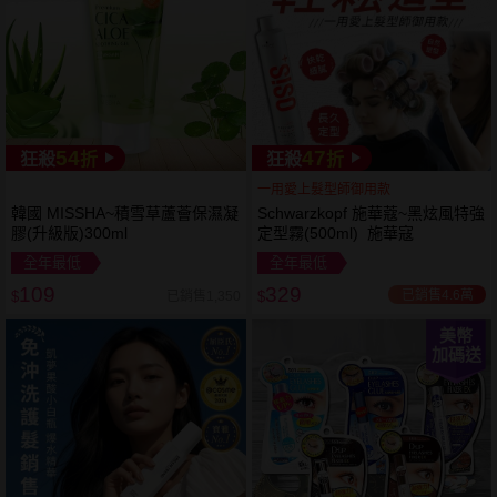
54
47
狂殺
折
狂殺
折
一用愛上髮型師御用款
韓國 MISSHA~積雪草蘆薈保濕凝
Schwarzkopf 施華蔻~黑炫風特強
膠(升級版)300ml
定型霧(500ml) 施華寇
全年最低
全年最低
109
329
已銷售4.6萬
已銷售1,350
$
$
美幣
加碼送