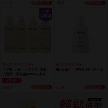
219
249
已銷售1.3萬
已銷售3萬
$
$
下單
立刻送
護色洗，再現柔順光澤髮
懶人也能輕鬆卸乾淨
KAFEN acid hair亞希朵~酸蛋白
Biore 蜜妮~ 深層卸妝乳(180ml)
洗髮精／滋養霜(800ml) 多款可
選
買就送
399
129
已銷售5.2萬
已銷售2萬
$
$