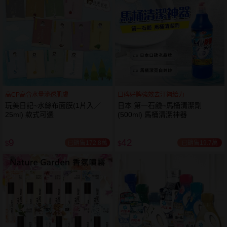
高CP高含水量滲透肌膚
口碑好牌強效去汙夠給力
玩美日記~水絲布面膜(1片入／
日本 第一石鹼~馬桶清潔劑
25ml) 款式可選
(500ml) 馬桶清潔神器
9
42
已銷售172.8萬
已銷售19.7萬
$
$