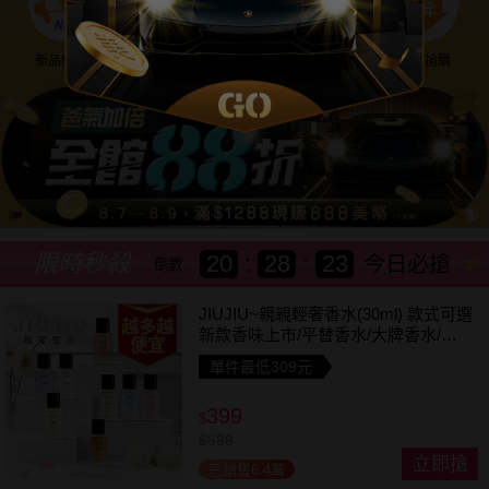
新品NEW
優惠神券
美幣回饋
降價搶購
限時秒殺
20
:
28
:
21
今日必搶
倒數
JIUJIU~親親輕奢香水(30ml) 款式可選
越多越
新款香味上市/平替香水/大牌香水/大
便宜
牌平替
單件最低309元
399
$
$
599
立即搶
已銷售6.4萬