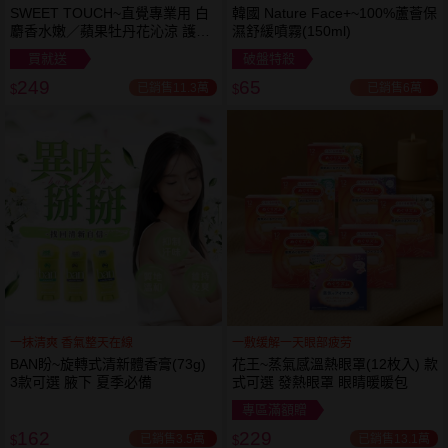
SWEET TOUCH~直覺專業用 白
韓國 Nature Face+~100%蘆薈保
麝香水嫩／蘋果牡丹花沁涼 護髮
濕舒緩噴霧(150ml)
膜(1000ml) 款式可選 全新包裝
買就送
破盤特殺
249
65
已銷售11.3萬
已銷售6萬
$
$
一抹清爽 香氣整天在線
一敷缓解一天眼部疲劳
BAN盼~旋轉式清新體香膏(73g)
花王~蒸氣感溫熱眼罩(12枚入) 款
3款可選 腋下 夏季必備
式可選 發熱眼罩 眼睛暖暖包
專區滿額贈
162
229
已銷售3.5萬
已銷售13.1萬
$
$