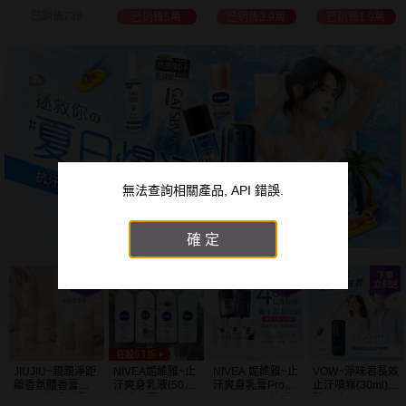
白透亮 乳液
300ml+護手霜
選
已銷售3.9萬
已銷售1.9萬
已銷售2萬
已銷售1.5萬
(725ml) 款式可選
80g) 款式可選
加大容量
無法查詢相關產品, API 錯誤.
確定
JIUJIU~親親淨距
NIVEA妮維雅~止
NIVEA 妮維雅~止
VOW~淨味君長效
離香氛體香膏
汗爽身乳液(50ml)
汗爽身乳膏Pro升
止汗噴霧(30ml)
(35g) 款式可選
款式可選
級版(50ml) 款式
體味管理