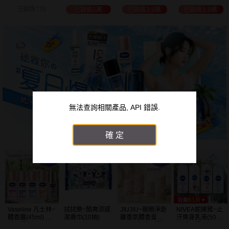
白透亮 乳液
300ml+護手霜
選
已銷售3.9萬
已銷售1.9萬
已銷售2萬
已銷售1.5萬
(725ml) 款式可選
80g) 款式可選
加大容量
無法查詢相關產品, API 錯誤.
確定
JIUJIU~親親淨距
NIVEA妮維雅~止
NIVEA 妮維雅~止
VOW~淨味君長效
離香氛體香膏
汗爽身乳液(50ml)
汗爽身乳膏Pro升
止汗噴霧(30ml)
(35g) 款式可選
款式可選
級版(50ml) 款式
體味管理