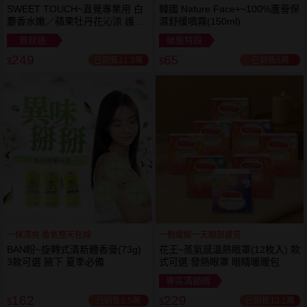
SWEET TOUCH~直覺專業用 白
韓國 Nature Face+~100%蘆薈保
麝香水嫩／蘋果牡丹花沁涼 護髮
濕舒緩噴霧(150ml)
膜(1000ml) 款式可選 全新包裝
買就送
破盤特殺
249
65
已銷售11.3萬
已銷售6萬
$
$
一抹清爽 香氣整天在線
一敷缓解一天眼部疲劳
BAN盼~旋轉式清新體香膏(73g)
花王~蒸氣感溫熱眼罩(12枚入) 款
3款可選 腋下 夏季必備
式可選 發熱眼罩 眼睛暖暖包
專區滿額贈
162
229
已銷售3.5萬
已銷售13.1萬
$
$