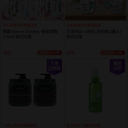
持久餘香芬芳周圍空氣
日本熱銷50倍超強殺菌
韓國 Nature Garden~香氛噴霧
日本P&G~ARIEL洗衣精(1罐入)
(15ml) 款式可選
款式可選
65
99
已銷售11.1萬
已銷售4.1萬
$
$
下單
瘋殺
立刻送
32
折
一抹沁涼舒壓保護髮絲
夏日救星一噴趕走黏膩