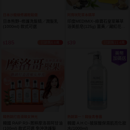
日本沙龍級修護輕鬆做
阿育吠陀草本精萃
日本熊野~修護洗髮精／潤髮乳
印度MEDIMIX~綠寶石皇室藥草
(1000ml) 款式可選
浴美肌皂(125g) 薑黃／藏紅花／
岩蘭草 款式可選
185
39
已銷售6.6萬
已銷售11.4萬
$
$
美幣
加碼送
韓熱銷打造滑順女神光
熱銷第一！韓版青春露
韓國 RAIP R3~菁粹摩洛哥阿甘油
韓國 A.H.C~玻尿酸保濕肌亮化妝
(100ml) 款式可選 免沖洗護髮
水(1000ml)