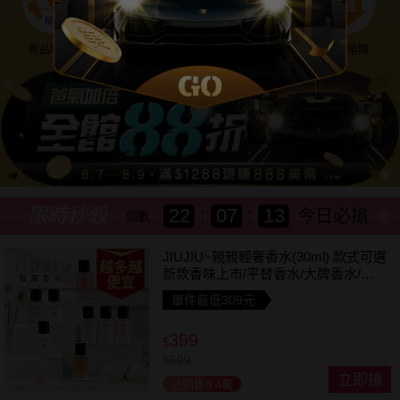
新品NEW
優惠神券
美幣回饋
降價搶購
限時秒殺
22
:
07
:
11
今日必搶
倒數
JIUJIU~親親輕奢香水(30ml) 款式可選
越多越
新款香味上市/平替香水/大牌香水/大
便宜
牌平替
單件最低309元
399
$
$
599
立即搶
已銷售6.4萬