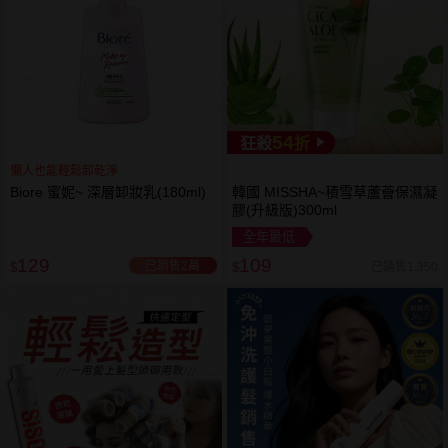
54
狂殺
折
懶人也能輕鬆卸乾淨
Biore 蜜妮~ 深層卸妝乳(180ml)
韓國 MISSHA~積雪草蘆薈保濕凝
膠(升級版)300ml
全年最低
129
109
已銷售2萬
已銷售1,350
$
$