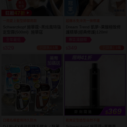
47
狂殺
折
一用愛上髮型師御用款
超爆水免沖洗一抹修護
Schwarzkopf 施華蔻~黑炫風特強
Dream Trend 凱夢~果酸極致修
定型霧(500ml) 施華寇
護精華(經典修護)120ml
全年最低
專區滿額贈
329
349
已銷售4.6萬
已銷售1.9萬
$
$
41
限時
折
美幣
加碼送
369
$
即 刻 開 搶
日雜名模愛用持久防水
乾爽定型造型自然不僵
D-UP~EX長效假睫毛膠水／黏著
Schwarzkopf 施華蔻~黑颶風