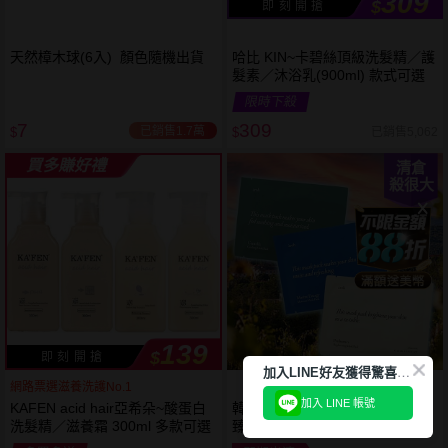
309
$
即 刻 開 搶
天然樟木球(6入) 顏色隨機出貨
哈比 KIN~卡碧絲頂級洗髮精／護
髮素／沐浴乳(900ml) 款式可選
限時下殺
7
309
已銷售1.7萬
已銷售5,062
$
$
買多賺好禮
清倉
殺很大
139
$
即 刻 開 搶
加
入LINE好友獲得驚喜折扣!
網路票選滋養洗護No.1
加入 LINE 帳號
KAFEN acid hair亞希朵~酸蛋白
韓國 aroh 艾洛~海洋水活保濕／
洗髮精／滋養霜 300ml 多款可選
臻護提亮／積雪草清爽面膜(單片
25ml) 款式可選