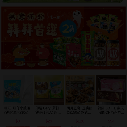
明月豆腐~豆腐餅
韓國 LOTTE 樂天
韓國 好麗友~ 好
韓國 海太~ 辣炒
乾(150g) 款式可
~BINCH巧克力／
多魚餅乾(30g) 款
年糕餅乾(103g)
選
草莓餅乾(102g)
式可選
120
54
20
39
款式可選
$
$
$
$