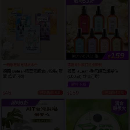
53
限時
折
61
狂殺
折
159
$
08/07-08/11 搶
一顆急救補充肌膚水份
清爽零油感打造柔順髮
德國 Balea~精華素膠囊(7粒裝)膠
韓國 isLeaf~香氛順盈護髮油
囊 款式可選
(100ml) 款式可選
限時下殺
45
159
已銷售60.9萬
已銷售6.5萬
$
$
6
限時
折
清倉
殺很大