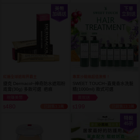
美幣
下單
加碼送
立刻送
紅遍全球遮瑕界霸主
專業沙龍級超值激推！
捷克 Dermacol~神奇防水遮瑕粉
SWEET TOUCH~直覺香水洗髮
底膏(30g) 多款可選 疤痕
精(1000ml) 款式可選
現賺美幣
買就送
480
199
已銷售3.3萬
已銷售13.3萬
$
$
特殺
45
折