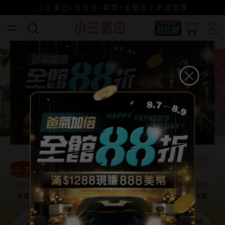
全館88折爸氣加倍！
小三美日x全支付~美幣+全點折上折超划算
賺美幣~換好禮~立即換GO~
普渡必備
話題保養
盛夏提案
雨天法寶