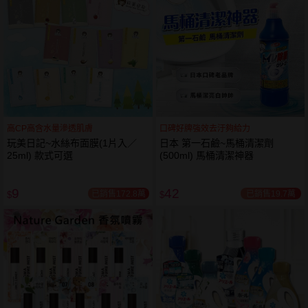
高CP高含水量滲透肌膚
口碑好牌強效去汙夠給力
玩美日記~水絲布面膜(1片入／
日本 第一石鹼~馬桶清潔劑
25ml) 款式可選
(500ml) 馬桶清潔神器
9
42
已銷售172.8萬
已銷售19.7萬
$
$