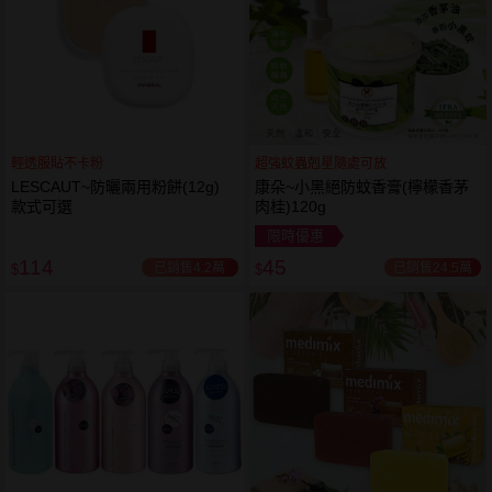
輕透服貼不卡粉
超強蚊蟲剋星隨處可放
LESCAUT~防曬兩用粉餅(12g)
康朵~小黑絕防蚊香膏(檸檬香茅
款式可選
肉桂)120g
限時優惠
114
45
已銷售4.2萬
已銷售24.5萬
$
$