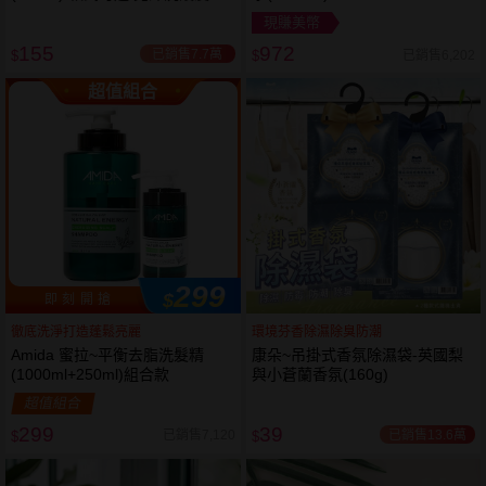
現賺美幣
155
972
已銷售7.7萬
已銷售6,202
$
$
超值組合
299
$
即 刻 開 搶
徹底洗淨打造蓬鬆亮麗
環境芬香除濕除臭防潮
Amida 蜜拉~平衡去脂洗髮精
康朵~吊掛式香氛除濕袋-英國梨
(1000ml+250ml)組合款
與小蒼蘭香氛(160g)
超值組合
299
39
已銷售13.6萬
已銷售7,120
$
$