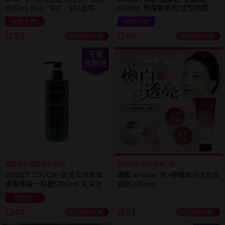
劑(5ml) 501／502／552透明／
(500ml) 黑魔髮系列/定型噴霧 施
553黑色／554咖啡色 款式可選
華寇
現賺美幣
限時下殺
259
369
已銷售1.8萬
已銷售1.2萬
$
$
下單
立刻送
寵愛秀髮就從現在開始
溫和去除重現肌膚Q嫩
SWEET TOUCH~直覺高效柔順
韓國 arrahan 秀~檸檬煥白去角質
護髮果酸一點靈(300ml) 免沖洗
凝膠(180ml)
買就送
249
101
已銷售3.4萬
已銷售4萬
$
$