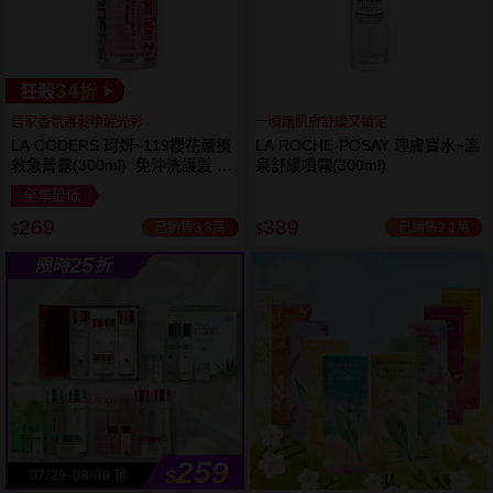
34
狂殺
折
居家香氛護髮喚醒光彩
一噴讓肌膚舒緩又鎮定
LA CODERS 珂妍~119櫻花嚴損
LA ROCHE-POSAY 理膚寶水~溫
救急菁露(300ml) 免沖洗護髮 蕾
泉舒緩噴霧(300ml)
舒法克
全年最低
269
389
已銷售3.3萬
已銷售2.1萬
$
$
25
限時
折
259
$
07/29-08/08 搶