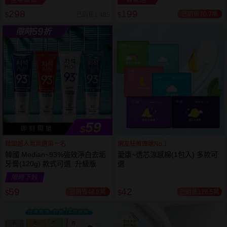
298
199
已銷售70.7萬
已銷售1,485
$
$
越多越
越多越
59
限時
折
便宜
便宜
59
$
即 刻 開 搶
韓國超人氣票選第一名
網友狂推團購No.1
韓國 Median~93%強效淨白去垢
愛康~透芯涼感棉(1包入) 多款可
牙膏(120g) 款式可選 升級版
選
限時下殺
59
42
已銷售48.8萬
已銷售176.5萬
$
$