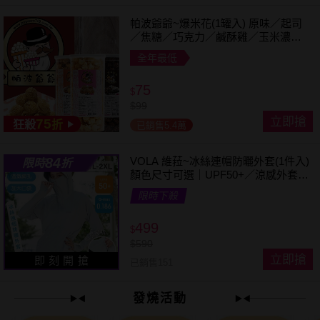
帕波爺爺~爆米花(1罐入) 原味／起司
／焦糖／巧克力／鹹酥雞／玉米濃湯
／珍珠奶茶 款式可選
全年最低
75
$
$
99
立即搶
75
狂殺
折
已銷售5.4萬
84
VOLA 維菈~冰絲連帽防曬外套(1件入)
限時
折
顏色尺寸可選｜UPF50+／涼感外套／
可拆帽簷／馬尾孔設計／機車族防曬
限時下殺
499
$
$
590
立即搶
即 刻 開 搶
已銷售151
發燒活動