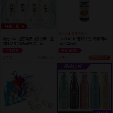
1
狂殺
折
懶人必備!清爽頭皮水
哈比 KIN~還原酸蛋白洗髮精／還
LA FOCUS 蕾舒法克~甜橘頭皮
原護髮素(750ml)多款可選
涼水(25ml)
全年最低
專區滿額贈
220
29
已銷售6.3萬
已銷售7,448
$
$
11
限時
折