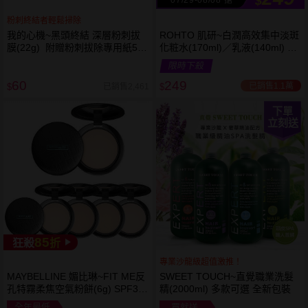
$
粉刺終結者輕鬆掃除
我的心機~黑頭終結 深層粉刺拔
ROHTO 肌研~白潤高效集中淡斑
膜(22g) 附贈粉刺拔除專用紙50
化粧水(170ml)／乳液(140ml) 款
張
式可選
限時下殺
60
249
已銷售1.1萬
已銷售2,461
$
$
下單
立刻送
85
狂殺
折
專業沙龍級超值激推！
MAYBELLINE 媚比琳~FIT ME反
SWEET TOUCH~直覺職業洗髮
孔特霧柔焦空氣粉餅(6g) SPF32
精(2000ml) 多款可選 全新包裝
PA+++ 款式可選 空氣小圓餅
全年最低
買就送