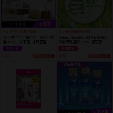
33
$
即 刻 開 搶
一皂多用肌膚溫和不緊繃
高CP全身萬用曬後舒緩
南王~抹草皂／檀香皂／蘋果花語
Nature Republic~92%蘆薈補水
皂(100g) 3款可選 沐浴肥皂
修護保濕凝膠300ml 蘆薈膠
53
限時
折
限時下殺
即期出清
下單
立刻送
33
59
已銷售14.6萬
已銷售9.5萬
$
$
51
限時
折
249
07/29-08/08 搶