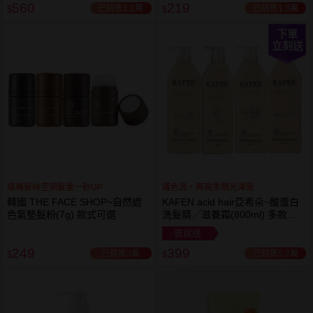
560
219
已銷售1.2萬
已銷售1.3萬
$
$
下單
立刻送
填補髮絲空洞髮量一秒UP
護色洗，再現柔順光澤髮
韓國 THE FACE SHOP~自然遮
KAFEN acid hair亞希朵~酸蛋白
色氣墊髮粉(7g) 款式可選
洗髮精／滋養霜(800ml) 多款可
選
買就送
249
399
已銷售3萬
已銷售5.2萬
$
$