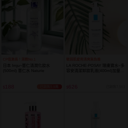
CP值激高！濕敷No.1
敏弱肌愛用清爽無負擔
日本 Imju~薏仁清潤化妝水
LA ROCHE-POSAY 理膚寶水~多
(500ml) 薏仁水 Naturie
容安清潔卸妝乳液(400ml)加量
卸妝乳液
188
626
已銷售5.9萬
已銷售7,563
$
$