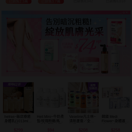
已銷售8,042
已銷售8,818
已銷售2.7萬
已銷售9.7萬
Vaseline凡士林~
韓國 Medi
BALO~山羊奶全
NIVEA妮維雅~亮
清新蘆薈／全效
Flower~身體護理
身活膚保濕／玻
白極致嫩膚乳液
滋潤／可可深層
香氛禮盒(沐浴乳
尿酸高效嫩白乳
400ml
208
258
91
299
／密集保濕／淨
300ml+乳液
液(550ml) 款式可
$
$
$
$