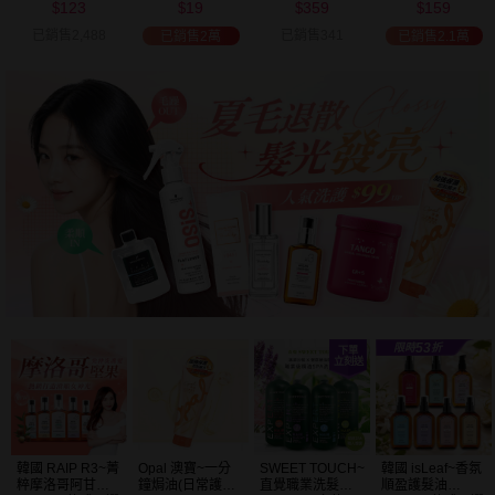
359
159
179
690
可選
$
$
$
$
已銷售341
已銷售6,643
已銷售373
已銷售2.1萬
SWEET TOUCH~
韓國 isLeaf~香氛
日本熊野
Dream Trend 凱
直覺職業洗髮精
順盈護髮油
~PharmaACT無
夢~LYKY香水護