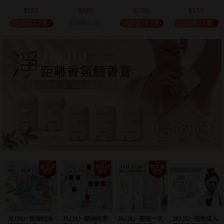
(2000ml) 多款可
(100ml) 款式可選
添加潤髮乳
髮油(50ml) 款式
199
159
109
199
選 全新包裝
(600ml)
可選
$
$
$
$
已銷售2,359
已銷售70.7萬
已銷售6.5萬
已銷售1.2萬
JIUJIU~親親純淨
JIUJIU~親親輕奢
JIUJIU~親親一次
JIUJIU~親親成人