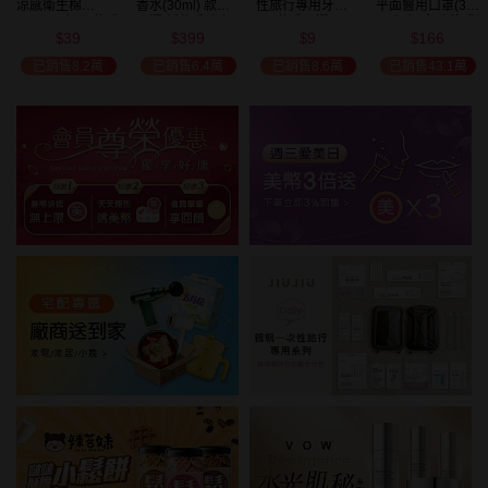
涼感衛生棉
香水(30ml) 款式
性旅行專用牙刷(1
平面醫用口罩(30
(NEW)1包入 款式
可選 新款香味上
入) 款式可選
入)輕親系列 款式
39
399
9
166
可選
市/平替香水/大牌
可選 MD雙鋼印
$
$
$
$
美幣
香水/大牌平替
已銷售8.2萬
已銷售6.4萬
已銷售8.6萬
已銷售43.1萬
加碼送