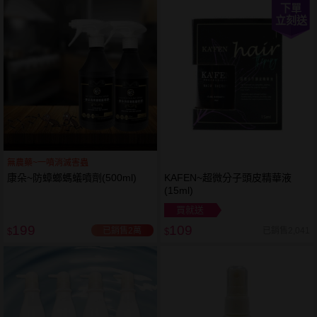
下單
立刻送
無農藥~一噴消滅害蟲
康朵~防蟑螂螞蟻噴劑(500ml)
KAFEN~超微分子頭皮精華液
(15ml)
買就送
199
109
已銷售2萬
已銷售2,041
$
$