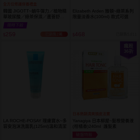
全方位修護保養禮盒
韓國 JIGOTT~蝸牛彈力／植物精
Elizabeth Arden 雅頓~綠茶系列
華玻尿酸／綠茶保濕／蘆薈舒緩
限量淡香水(100ml) 款式可選
修復 禮盒(5件組) 款式可選 化妝
限時下殺
水+乳液+面霜
259
468
已銷售2萬
已銷售5,811
$
$
瘋殺
36
折
日本熱銷清爽頭皮法寶
LA ROCHE-POSAY 理膚寶水~多
Yanagiya 日本柳屋~髮根營養液
容安泡沫洗面乳(125ml)溫和清潔
(柑橘香)240ml 護髮素
破盤特殺