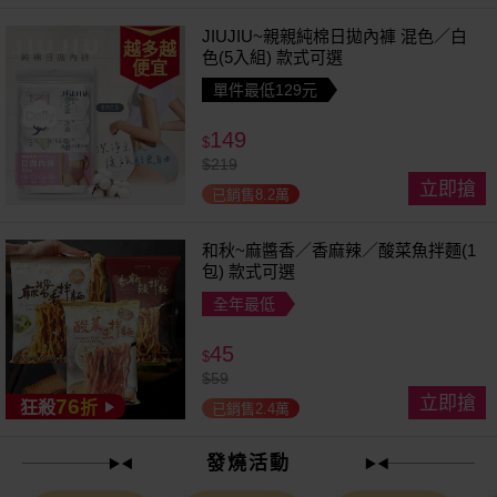
JIUJIU~親親純棉日拋內褲 混色／白
越多越
色(5入組) 款式可選
便宜
單件最低129元
149
$
$
219
立即搶
已銷售8.2萬
和秋~麻醬香／香麻辣／酸菜魚拌麵(1
包) 款式可選
全年最低
45
$
$
59
立即搶
76
狂殺
折
已銷售2.4萬
發燒活動