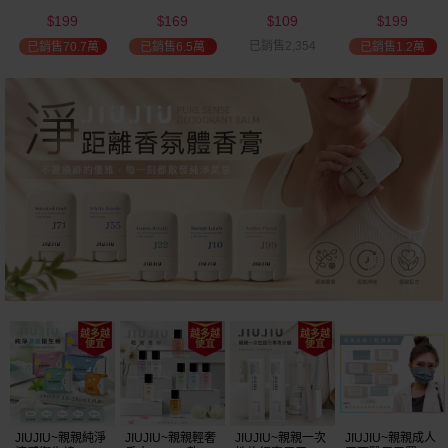
(2000ml) 多款可
(100ml) 款式可選
添加潤髮乳
髮油(50ml) 款式
199
169
109
199
選 全新包裝
(600ml)
可選
$
$
$
$
已銷售2,354
已銷售70.7萬
已銷售6.5萬
已銷售1.2萬
JIUJIU~親親純淨
JIUJIU~親親輕奢
JIUJIU~親親一次
JIUJIU~親親成人