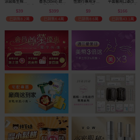
涼感衛生棉
香水(30ml) 款式
性旅行專用牙刷(1
平面醫用口罩(30
(NEW)1包入 款式
可選 新款香味上
入) 款式可選
入)輕親系列 款式
39
399
9
166
可選
市/平替香水/大牌
可選 MD雙鋼印
$
$
$
$
瘋殺
香水/大牌平替
已銷售8.2萬
已銷售6.4萬
已銷售8.6萬
已銷售43.1萬
59
折