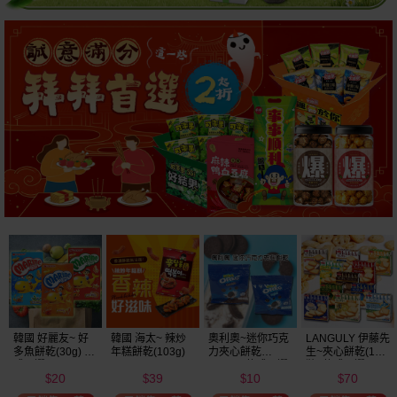
韓國 好麗友~ 好
韓國 海太~ 辣炒
奧利奧~迷你巧克
LANGULY 伊藤先
多魚餅乾(30g) 款
年糕餅乾(103g)
力夾心餅乾
生~夾心餅乾(1盒
式可選
(20.4g) 款式可選
裝) 款式可選
20
39
10
70
美式賣場熱銷
$
$
$
$