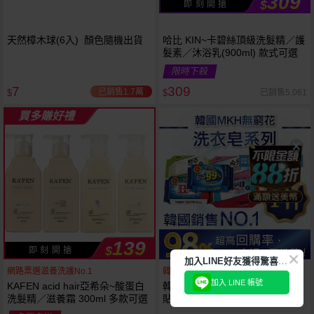
309
$
即 刻 開 搶
天然樟木球(6入) 顏色隨機出貨
哈比 KIN~卡碧絲頂級洗髮精／護
髮素／沐浴乳(900ml) 款式可選
限時下殺
7
309
已銷售1.7萬
已銷售5,061
$
$
買多賺好禮
139
$
即 刻 開 搶
加
入LINE好友獲得驚喜折扣!
網路票選滋養洗護No.1
韓國銷售第一天然品牌
加入 LINE 帳號
KAFEN acid hair亞希朵~酸蛋白
韓國 無瓊花~抗菌洗衣皂／女性
洗髮精／滋養霜 300ml 多款可選
貼身衣物去污皂／衣襪去污皂／
抹布去油汙家事皂／高彩漂白皂