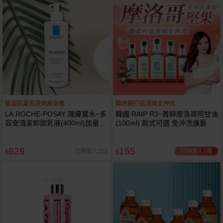
敏弱肌愛用清爽無負擔
韓熱銷打造滑順女神光
LA ROCHE-POSAY 理膚寶水~多
韓國 RAIP R3~菁粹摩洛哥阿甘油
容安清潔卸妝乳液(400ml)加量
(100ml) 款式可選 免沖洗護髮
卸妝乳液
626
155
已銷售7.7萬
已銷售7,559
$
$