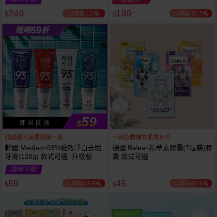
249
199
已銷售1.1萬
已銷售70.7萬
$
$
越多越
越多越
59
限時
折
便宜
便宜
59
$
即 刻 開 搶
韓國超人氣票選第一名
一顆急救補充肌膚水份
韓國 Median~93%強效淨白去垢
德國 Balea~精華素膠囊(7粒裝)膠
牙膏(120g) 款式可選 升級版
囊 款式可選
限時下殺
59
45
已銷售48.8萬
已銷售60.9萬
$
$