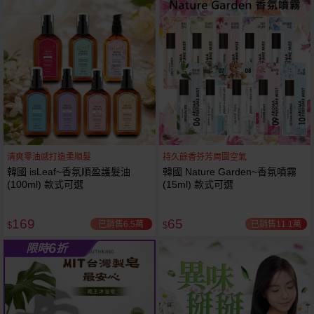
61
狂殺
折
清爽零油感打造柔順髮
持久餘香芬芳周圍空氣
韓國 isLeaf~香氛順盈護髮油
韓國 Nature Garden~香氛噴霧
(100ml) 款式可選
(15ml) 款式可選
169
65
已銷售6.5萬
已銷售11.1萬
$
$
6
限時
折