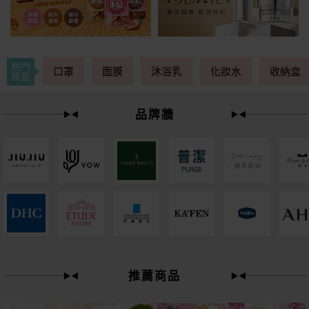
熱門
口罩
面膜
沐浴乳
化妝水
收納盒
標籤
品牌牆
49
限時
折
推薦商品