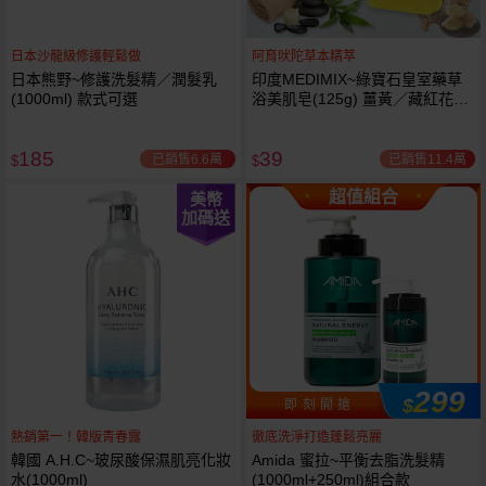
日本沙龍級修護輕鬆做
阿育吠陀草本精萃
日本熊野~修護洗髮精／潤髮乳
印度MEDIMIX~綠寶石皇室藥草
(1000ml) 款式可選
浴美肌皂(125g) 薑黃／藏紅花／
岩蘭草 款式可選
185
39
已銷售6.6萬
已銷售11.4萬
$
$
超值組合
美幣
加碼送
299
$
即 刻 開 搶
熱銷第一！韓版青春露
徹底洗淨打造蓬鬆亮麗
韓國 A.H.C~玻尿酸保濕肌亮化妝
Amida 蜜拉~平衡去脂洗髮精
水(1000ml)
(1000ml+250ml)組合款