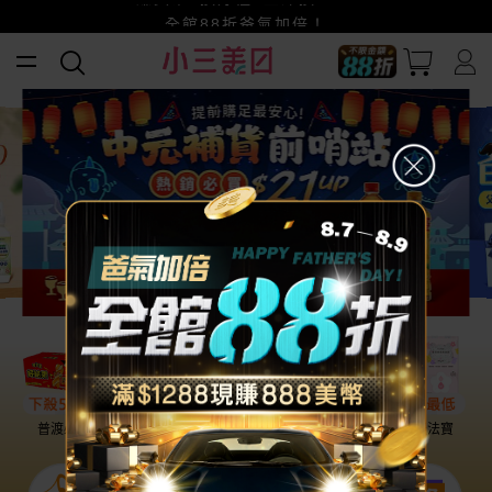
賺美幣~換好禮~立即換GO~
小三美日x全支付~美幣+全點折上折超划算
全館88折爸氣加倍！
普渡必備
話題保養
盛夏提案
雨天法寶