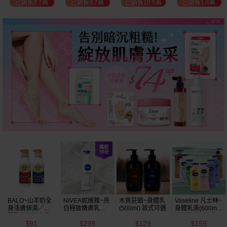
已銷售2.7萬
已銷售9.7萬
已銷售10.5萬
已銷售1.4萬
BALO~山羊奶全
NIVEA妮維雅~亮
木質莊園~身體乳
Vaseline 凡士林~
身活膚保濕／玻
白極致嫩膚乳液
(500ml) 款式可選
身體乳液(600ml)
尿酸高效嫩白乳
400ml
清新蘆薈／密集
91
299
129
159
液(550ml) 款式可
保濕鎖水／全方
$
$
$
$