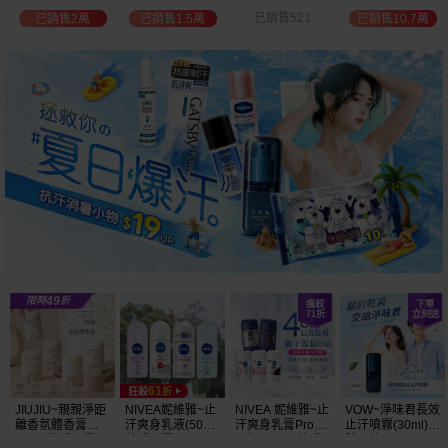
選
位保濕鎖水／可
已銷售521
已銷售2萬
已銷售1.5萬
已銷售10.7萬
可油／薰衣草／
淨白透亮／杏仁
+E 款式可選
JIUJIU~親親淨距
NIVEA妮維雅~止
NIVEA 妮維雅~止
VOW~淨味君長效
離香氛體香膏
汗爽身乳液(50ml)
汗爽身乳膏Pro升
止汗噴霧(30ml)
(35g) 款式可選
款式可選
級版(50ml) 款式
體味管理