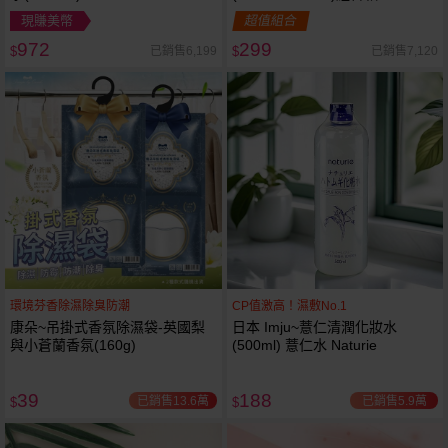
現賺美幣
超值組合
972
299
已銷售6,199
已銷售7,120
$
$
環境芬香除濕除臭防潮
CP值激高！濕敷No.1
康朵~吊掛式香氛除濕袋-英國梨
日本 Imju~薏仁清潤化妝水
與小蒼蘭香氛(160g)
(500ml) 薏仁水 Naturie
39
188
已銷售13.6萬
已銷售5.9萬
$
$