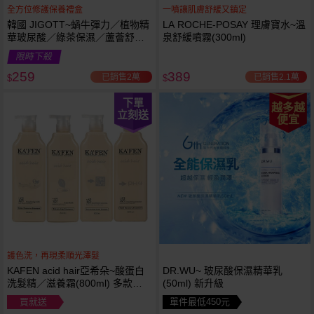
全方位修護保養禮盒
一噴讓肌膚舒緩又鎮定
韓國 JIGOTT~蝸牛彈力／植物精
LA ROCHE-POSAY 理膚寶水~溫
華玻尿酸／綠茶保濕／蘆薈舒緩
泉舒緩噴霧(300ml)
修復 禮盒(5件組) 款式可選 化妝
限時下殺
水+乳液+面霜
259
389
已銷售2萬
已銷售2.1萬
$
$
下單
越多越
立刻送
便宜
護色洗，再現柔順光澤髮
KAFEN acid hair亞希朵~酸蛋白
DR.WU~ 玻尿酸保濕精華乳
洗髮精／滋養霜(800ml) 多款可
(50ml) 新升級
選
買就送
單件最低450元