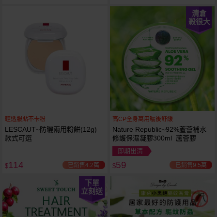
清倉
殺很大
輕透服貼不卡粉
高CP全身萬用曬後舒緩
LESCAUT~防曬兩用粉餅(12g)
Nature Republic~92%蘆薈補水
款式可選
修護保濕凝膠300ml 蘆薈膠
即期出清
114
59
已銷售4.2萬
已銷售9.5萬
$
$
下單
立刻送