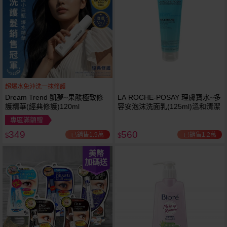
超爆水免沖洗一抹修護
Dream Trend 凱夢~果酸極致修
LA ROCHE-POSAY 理膚寶水~多
護精華(經典修護)120ml
容安泡沫洗面乳(125ml)溫和清潔
專區滿額贈
349
560
已銷售1.9萬
已銷售1.2萬
$
$
美幣
加碼送