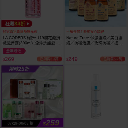
34
狂殺
折
居家香氛護髮喚醒光彩
一瓶多效！睡前安心調理
LA CODERS 珂妍~119櫻花嚴損
Nature Tree~保濕濃縮／美白濃
救急菁露(300ml) 免沖洗護髮 蕾
縮／抗皺活膚／玫瑰抗皺／控油
舒法克
抗痘／舒敏修護 精華液(250ml) 6
全年最低
款可選
269
249
已銷售3.3萬
已銷售5.2萬
$
$
25
限時
折
259
$
07/29-08/08 搶