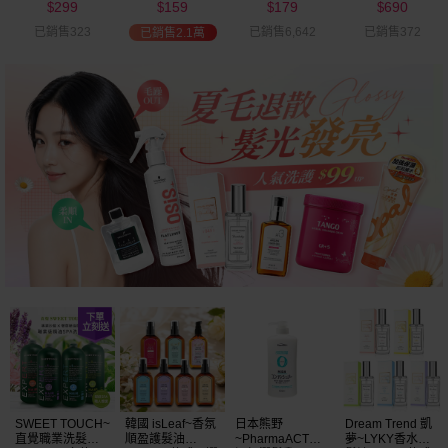
299
159
179
690
可選
$
$
$
$
已銷售323
已銷售6,642
已銷售372
已銷售2.1萬
SWEET TOUCH~
韓國 isLeaf~香氛
日本熊野
Dream Trend 凱
直覺職業洗髮精
順盈護髮油
~PharmaACT無
夢~LYKY香水護