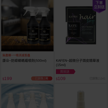
下單
立刻送
無農藥~一噴消滅害蟲
康朵~防蟑螂螞蟻噴劑(500ml)
KAFEN~超微分子頭皮精華液
(15ml)
買就送
199
109
已銷售2萬
已銷售2,041
$
$