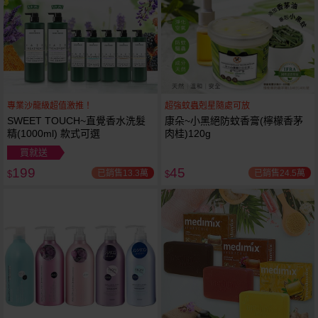
專業沙龍級超值激推！
超強蚊蟲剋星隨處可放
SWEET TOUCH~直覺香水洗髮
康朵~小黑絕防蚊香膏(檸檬香茅
精(1000ml) 款式可選
肉桂)120g
買就送
199
45
已銷售13.3萬
已銷售24.5萬
$
$