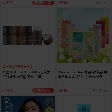
399
850
已銷售5.2萬
已銷售2,500
$
$
填補髮絲空洞髮量一秒UP
韓國 THE FACE SHOP~自然遮
Elizabeth Arden 雅頓~綠茶系列
色氣墊髮粉(7g) 款式可選
限量淡香水(100ml) 款式可選
249
468
已銷售3萬
已銷售5,811
$
$