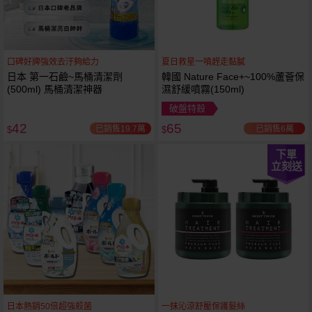
口碑好牌強效去汙夠給力
夏日救星一噴趕走黏膩
日本 第一石鹼~馬桶清潔劑
韓國 Nature Face+~100%蘆薈保
(500ml) 馬桶清潔神器
濕舒緩噴霧(150ml)
破盤特殺
42
65
已銷售19.7萬
已銷售6萬
$
$
下單
立刻送
日本熱銷50倍超強殺菌
一抹沁涼舒壓保護髮絲