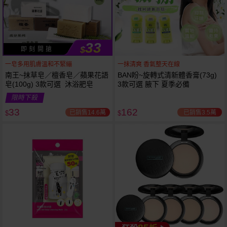
33
$
即 刻 開 搶
一皂多用肌膚溫和不緊繃
一抹清爽 香氣整天在線
南王~抹草皂／檀香皂／蘋果花語
BAN盼~旋轉式清新體香膏(73g)
皂(100g) 3款可選 沐浴肥皂
3款可選 腋下 夏季必備
限時下殺
下單
立刻送
33
162
已銷售14.6萬
已銷售3.5萬
$
$