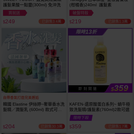
護髮果酸一點靈(300ml) 免沖洗
(柑橘香)240ml 護髮素
買就送
破盤特殺
249
219
已銷售3.4萬
已銷售1.3萬
$
$
13
限時
折
359
$
即 刻 開 搶
自帶香氣打造完美邂逅
韓國 Elastine 伊絲婷~奢華香水洗
KAFEN-還原酸蛋白系列~ 蝸牛極
髮精／潤髮乳 (600ml) 款式可選
致洗髮精/護髮素(760ml)2款可選
最新2024升級版
限時下殺
204
359
已銷售30.3萬
已銷售1.7萬
$
$