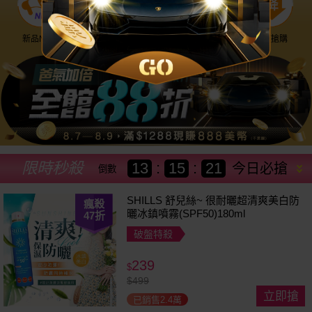
新品NEW
優惠神券
美幣回饋
降價搶購
限時秒殺
13
:
15
:
18
今日必搶
倒數
SHILLS 舒兒絲~ 很耐曬超清爽美白防
瘋殺
曬冰鎮噴霧(SPF50)180ml
47
折
破盤特殺
239
$
$
499
立即搶
已銷售2.4萬