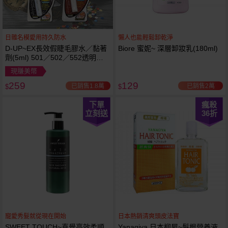
日雜名模愛用持久防水
懶人也能輕鬆卸乾淨
D-UP~EX長效假睫毛膠水／黏著
Biore 蜜妮~ 深層卸妝乳(180ml)
劑(5ml) 501／502／552透明／
553黑色／554咖啡色 款式可選
現賺美幣
259
129
已銷售1.8萬
已銷售2萬
$
$
下單
瘋殺
立刻送
36
折
寵愛秀髮就從現在開始
日本熱銷清爽頭皮法寶
SWEET TOUCH~直覺高效柔順
Yanagiya 日本柳屋~髮根營養液