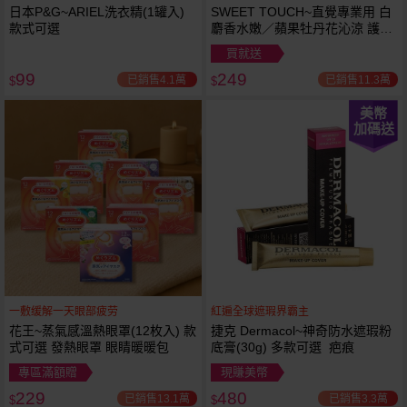
日本P&G~ARIEL洗衣精(1罐入)
SWEET TOUCH~直覺專業用 白
款式可選
麝香水嫩／蘋果牡丹花沁涼 護髮
膜(1000ml) 款式可選 全新包裝
買就送
99
249
已銷售4.1萬
已銷售11.3萬
$
$
美幣
加碼送
一敷缓解一天眼部疲劳
紅遍全球遮瑕界霸主
花王~蒸氣感溫熱眼罩(12枚入) 款
捷克 Dermacol~神奇防水遮瑕粉
式可選 發熱眼罩 眼睛暖暖包
底膏(30g) 多款可選 疤痕
專區滿額贈
現賺美幣
229
480
已銷售13.1萬
已銷售3.3萬
$
$