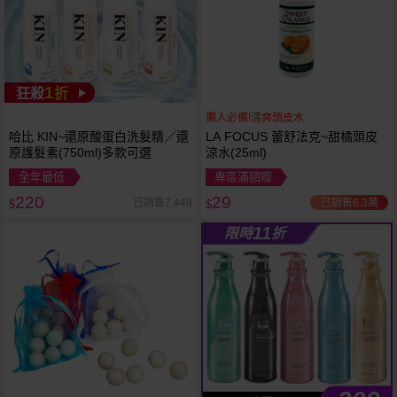
1
狂殺
折
懶人必備!清爽頭皮水
哈比 KIN~還原酸蛋白洗髮精／還
LA FOCUS 蕾舒法克~甜橘頭皮
原護髮素(750ml)多款可選
涼水(25ml)
全年最低
專區滿額贈
220
29
已銷售6.3萬
已銷售7,448
$
$
11
限時
折