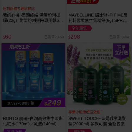
85
狂殺
折
粉刺終結者輕鬆掃除
我的心機~黑頭終結 深層粉刺拔
MAYBELLINE 媚比琳~FIT ME反
膜(22g) 附贈粉刺拔除專用紙50
孔特霧柔焦空氣粉餅(6g) SPF32
張
PA+++ 款式可選 空氣小圓餅
全年最低
60
298
已銷售2,460
已銷售1,484
$
$
51
限時
折
下單
立刻送
249
$
07/29-08/08 搶
專業沙龍級超值激推！
ROHTO 肌研~白潤高效集中淡斑
SWEET TOUCH~直覺職業洗髮
化粧水(170ml)／乳液(140ml) 款
精(2000ml) 多款可選 全新包裝
式可選
限時下殺
買就送