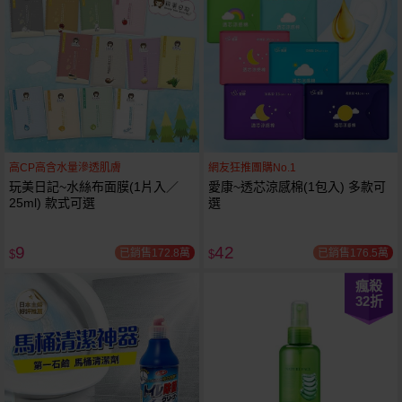
高CP高含水量滲透肌膚
網友狂推團購No.1
玩美日記~水絲布面膜(1片入／
愛康~透芯涼感棉(1包入) 多款可
25ml) 款式可選
選
9
42
已銷售172.8萬
已銷售176.5萬
$
$
瘋殺
32
折