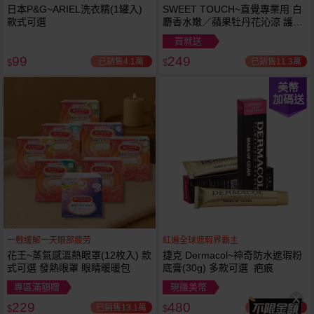
日本P&G~ARIEL洗衣精(1罐入)
SWEET TOUCH~直覺專業用 白
款式可選
麝香水嫩／蘋果牡丹花沁涼 護髮
膜(1000ml) 款式可選 全新包裝
買就送
99
249
已銷售4.1萬
已銷售11.3萬
$
$
美幣
加碼送
一敷缓解一天眼部疲劳
紅遍全球遮瑕界霸主
花王~蒸氣感溫熱眼罩(12枚入) 款
捷克 Dermacol~神奇防水遮瑕粉
式可選 發熱眼罩 眼睛暖暖包
底膏(30g) 多款可選 疤痕
專區滿額贈
現賺美幣
229
480
已銷售13.1萬
已銷售3.3萬
$
$