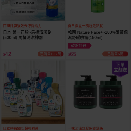
口碑好牌強效去汙夠給力
夏日救星一噴趕走黏膩
日本 第一石鹼~馬桶清潔劑
韓國 Nature Face+~100%蘆薈保
(500ml) 馬桶清潔神器
濕舒緩噴霧(150ml)
破盤特殺
42
65
已銷售19.7萬
已銷售6萬
$
$
下單
立刻送
日本熱銷50倍超強殺菌
一抹沁涼舒壓保護髮絲