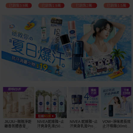
白透亮 乳液
300ml+護手霜
選
已銷售3.9萬
已銷售1.9萬
已銷售2萬
已銷售1.5萬
(725ml) 款式可選
80g) 款式可選
加大容量
JIUJIU~親親淨距
NIVEA妮維雅~止
NIVEA 妮維雅~止
VOW~淨味君長效
離香氛體香膏
汗爽身乳液(50ml)
汗爽身乳膏Pro升
止汗噴霧(30ml)
(35g) 款式可選
款式可選
級版(50ml) 款式
體味管理