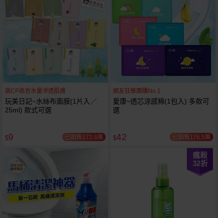
高CP高含水量滲透肌膚
網友狂推團購No.1
玩美日記~水絲布面膜(1片入／
愛康~透芯涼感棉(1包入) 多款可
25ml) 款式可選
選
9
42
已銷售172.8萬
已銷售176.5萬
$
$
瘋殺
32
折