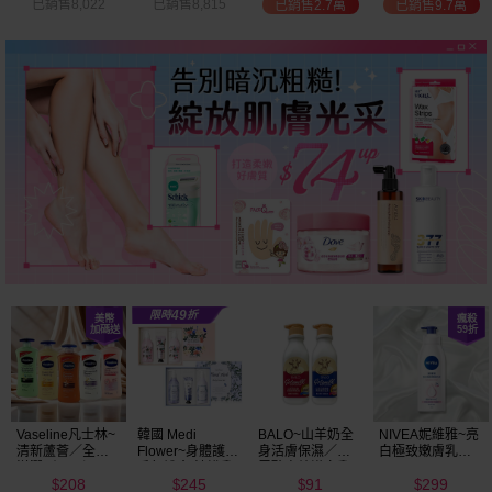
已銷售8,022
已銷售8,815
已銷售2.7萬
已銷售9.7萬
Vaseline凡士林~
韓國 Medi
BALO~山羊奶全
NIVEA妮維雅~亮
清新蘆薈／全效
Flower~身體護理
身活膚保濕／玻
白極致嫩膚乳液
滋潤／可可深層
香氛禮盒(沐浴乳
尿酸高效嫩白乳
400ml
208
245
91
299
／密集保濕／淨
300ml+乳液
液(550ml) 款式可
$
$
$
$