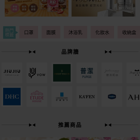
熱門
口罩
面膜
沐浴乳
化妝水
收納盒
標籤
品牌牆
49
限時
折
推薦商品