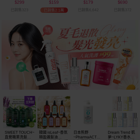
299
159
179
690
可選
$
$
$
$
已銷售323
已銷售6,642
已銷售372
已銷售2.1萬
SWEET TOUCH~
韓國 isLeaf~香氛
日本熊野
Dream Trend 凱
直覺職業洗髮精
順盈護髮油
~PharmaACT無
夢~LYKY香水護