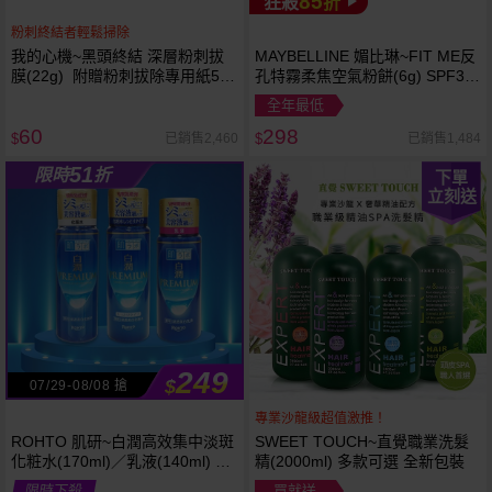
85
狂殺
折
粉刺終結者輕鬆掃除
我的心機~黑頭終結 深層粉刺拔
MAYBELLINE 媚比琳~FIT ME反
膜(22g) 附贈粉刺拔除專用紙50
孔特霧柔焦空氣粉餅(6g) SPF32
張
PA+++ 款式可選 空氣小圓餅
全年最低
60
298
已銷售2,460
已銷售1,484
$
$
51
限時
折
下單
立刻送
249
$
07/29-08/08 搶
專業沙龍級超值激推！
ROHTO 肌研~白潤高效集中淡斑
SWEET TOUCH~直覺職業洗髮
化粧水(170ml)／乳液(140ml) 款
精(2000ml) 多款可選 全新包裝
式可選
限時下殺
買就送