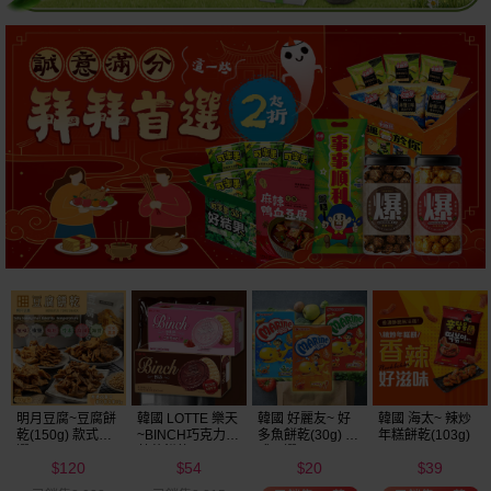
明月豆腐~豆腐餅
韓國 LOTTE 樂天
韓國 好麗友~ 好
韓國 海太~ 辣炒
乾(150g) 款式可
~BINCH巧克力／
多魚餅乾(30g) 款
年糕餅乾(103g)
選
草莓餅乾(102g)
式可選
120
54
20
39
款式可選
$
$
$
$