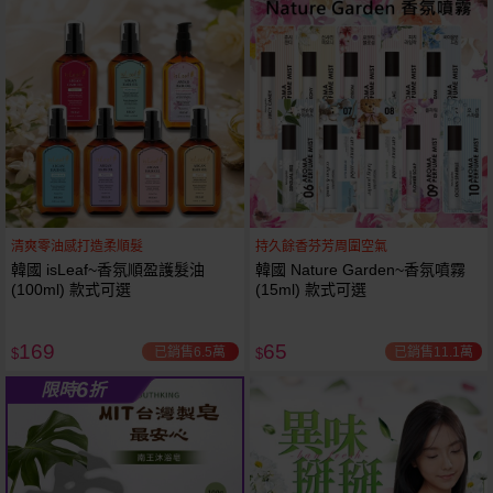
61
狂殺
折
清爽零油感打造柔順髮
持久餘香芬芳周圍空氣
韓國 isLeaf~香氛順盈護髮油
韓國 Nature Garden~香氛噴霧
(100ml) 款式可選
(15ml) 款式可選
169
65
已銷售6.5萬
已銷售11.1萬
$
$
6
限時
折