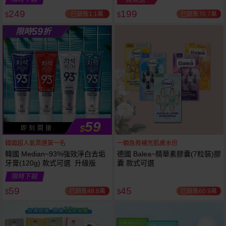
249
199
已銷售1.1萬
已銷售70.7萬
$
$
越多越
越多越
59
限時
折
便宜
便宜
59
$
即 刻 開 搶
韓國超人氣票選第一名
一顆急救補充肌膚水份
韓國 Median~93%強效淨白去垢
德國 Balea~精華素膠囊(7粒裝)膠
牙膏(120g) 款式可選 升級版
囊 款式可選
限時下殺
59
45
已銷售48.8萬
已銷售60.9萬
$
$