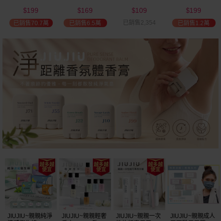
(2000ml) 多款可
(100ml) 款式可選
添加潤髮乳
髮油(50ml) 款式
199
169
109
199
選 全新包裝
(600ml)
可選
$
$
$
$
已銷售2,354
已銷售70.7萬
已銷售6.5萬
已銷售1.2萬
JIUJIU~親親純淨
JIUJIU~親親輕奢
JIUJIU~親親一次
JIUJIU~親親成人