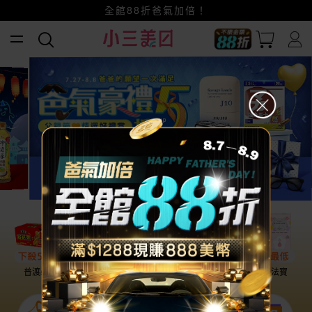
全館88折爸氣加倍！
小三美日x全支付~美幣+全點折上折超划算
賺美幣~換好禮~立即換GO~
普渡必備
話題保養
盛夏提案
雨天法寶