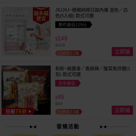
JIUJIU~親親純棉日拋內褲 混色／白
越多越
色(5入組) 款式可選
便宜
單件最低129元
149
$
$
219
立即搶
已銷售8.2萬
和秋~麻醬香／香麻辣／酸菜魚拌麵(1
包) 款式可選
全年最低
45
$
$
59
立即搶
76
狂殺
折
已銷售2.4萬
發燒活動