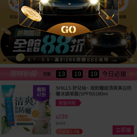
新品NEW
優惠神券
美幣回饋
降價搶購
限時秒殺
13
:
19
:
17
今日必搶
倒數
SHILLS 舒兒絲~ 很耐曬超清爽美白防
瘋殺
曬冰鎮噴霧(SPF50)180ml
47
折
破盤特殺
239
$
$
499
立即搶
已銷售2.4萬