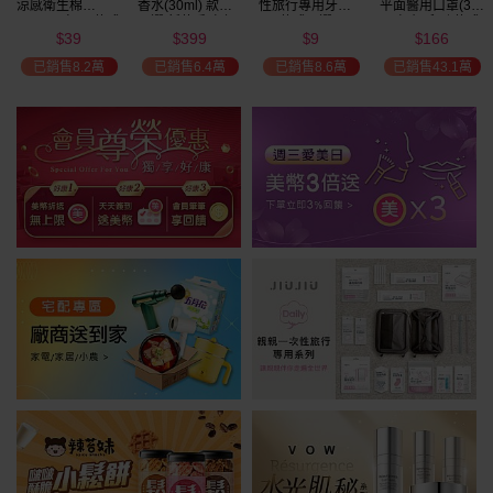
涼感衛生棉
香水(30ml) 款式
性旅行專用牙刷(1
平面醫用口罩(30
(NEW)1包入 款式
可選 新款香味上
入) 款式可選
入)輕親系列 款式
39
399
9
166
可選
市/平替香水/大牌
可選 MD雙鋼印
$
$
$
$
49
限時
折
美幣
香水/大牌平替
已銷售8.2萬
已銷售6.4萬
已銷售8.6萬
已銷售43.1萬
加碼送