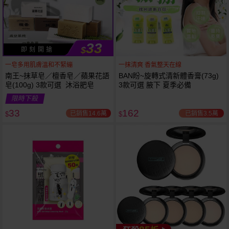
33
$
即 刻 開 搶
一皂多用肌膚溫和不緊繃
一抹清爽 香氣整天在線
南王~抹草皂／檀香皂／蘋果花語
BAN盼~旋轉式清新體香膏(73g)
皂(100g) 3款可選 沐浴肥皂
3款可選 腋下 夏季必備
限時下殺
下單
立刻送
33
162
已銷售14.6萬
已銷售3.5萬
$
$