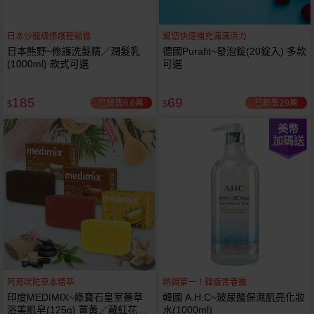
日本沙龍級修護輕鬆做
幫您快速補充滿滿活力
日本熊野~修護洗髮精／潤髮乳
德國Purafit~發泡錠(20錠入) 多款
(1000ml) 款式可選
可選
185
69
已銷售6.6萬
已銷售29萬
$
$
美幣
加碼送
阿育吠陀草本精萃
熱銷第一！韓版青春露
印度MEDIMIX~綠寶石皇室藥草
韓國 A.H.C~玻尿酸保濕肌亮化妝
浴美肌皂(125g) 薑黃／藏紅花／
水(1000ml)