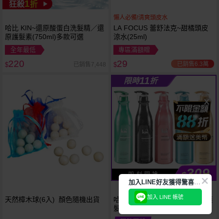
1
狂殺
折
懶人必備!清爽頭皮水
哈比 KIN~還原酸蛋白洗髮精／還
LA FOCUS 蕾舒法克~甜橘頭皮
原護髮素(750ml)多款可選
涼水(25ml)
全年最低
專區滿額贈
220
29
已銷售6.3萬
已銷售7,448
$
$
11
限時
折
309
$
即 刻 開 搶
加
入LINE好友獲得驚喜折扣!
加入 LINE 帳號
天然樟木球(6入) 顏色隨機出貨
哈比 KIN~卡碧絲頂級洗髮精／護
髮素／沐浴乳(900ml) 款式可選