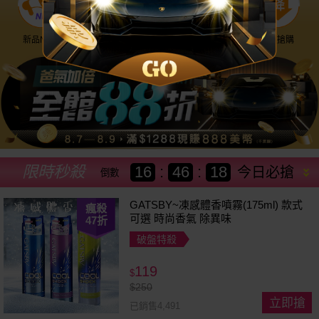
新品NEW
優惠神券
美幣回饋
降價搶購
限時秒殺
16
:
46
:
15
今日必搶
倒數
GATSBY~凍感體香噴霧(175ml) 款式
瘋殺
可選 時尚香氣 除異味
47
折
破盤特殺
119
$
$
250
立即搶
已銷售4,491