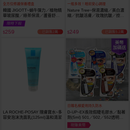
全方位修護保養禮盒
一瓶多效！睡前安心調理
韓國 JIGOTT~蝸牛彈力／植物精
Nature Tree~保濕濃縮／美白濃
華玻尿酸／綠茶保濕／蘆薈舒緩
縮／抗皺活膚／玫瑰抗皺／控油
修復 禮盒(5件組) 款式可選 化妝
抗痘／舒敏修護 精華液(250ml) 6
限時下殺
水+乳液+面霜
款可選
259
249
已銷售2萬
已銷售5.2萬
$
$
美幣
加碼送
日雜名模愛用持久防水
LA ROCHE-POSAY 理膚寶水~多
D-UP~EX長效假睫毛膠水／黏著
容安泡沫洗面乳(125ml)溫和清潔
劑(5ml) 501／502／552透明／
553黑色／554咖啡色 款式可選
現賺美幣