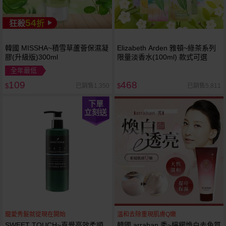
54
狂殺
折
韓國 MISSHA~積雪草蘆薈保濕凝
Elizabeth Arden 雅頓~綠茶系列
膠(升級版)300ml
限量淡香水(100ml) 款式可選
全年最低
109
468
已銷售1,350
已銷售5,811
$
$
下單
立刻送
寵愛秀髮就從現在開始
溫和去除重現肌膚Q嫩
SWEET TOUCH~直覺高效柔順
韓國 arrahan 秀~檸檬煥白去角質