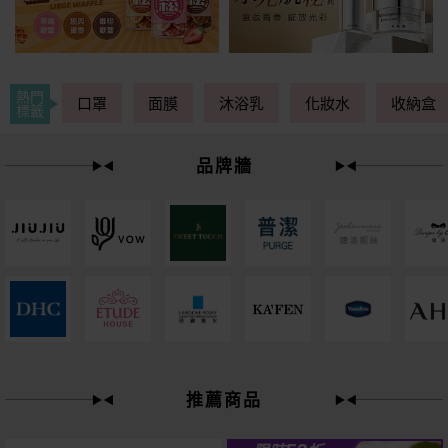
熱門
口罩
面膜
沐浴乳
化妝水
收納盒
標籤
品牌牆
下單
立刻送
推薦商品