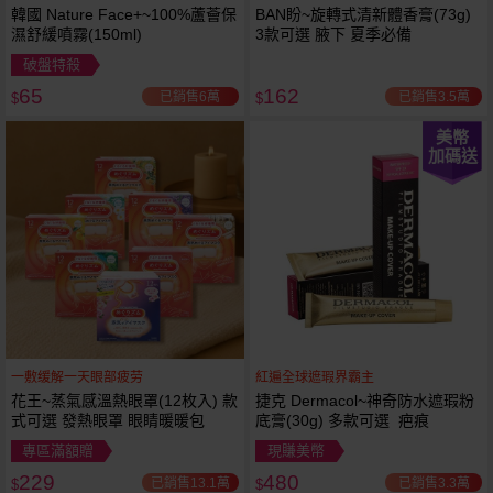
韓國 Nature Face+~100%蘆薈保
BAN盼~旋轉式清新體香膏(73g)
濕舒緩噴霧(150ml)
3款可選 腋下 夏季必備
破盤特殺
65
162
已銷售6萬
已銷售3.5萬
$
$
美幣
加碼送
一敷缓解一天眼部疲劳
紅遍全球遮瑕界霸主
花王~蒸氣感溫熱眼罩(12枚入) 款
捷克 Dermacol~神奇防水遮瑕粉
式可選 發熱眼罩 眼睛暖暖包
底膏(30g) 多款可選 疤痕
專區滿額贈
現賺美幣
229
480
已銷售13.1萬
已銷售3.3萬
$
$