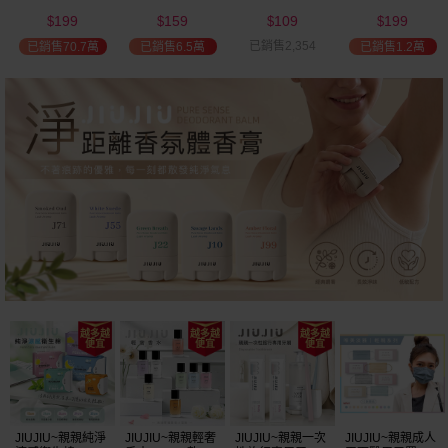
(2000ml) 多款可
(100ml) 款式可選
添加潤髮乳
髮油(50ml) 款式
199
159
109
199
選 全新包裝
(600ml)
可選
$
$
$
$
已銷售2,354
已銷售70.7萬
已銷售6.5萬
已銷售1.2萬
JIUJIU~親親純淨
JIUJIU~親親輕奢
JIUJIU~親親一次
JIUJIU~親親成人