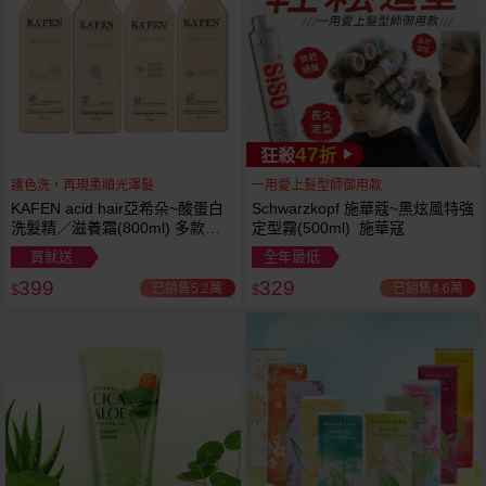
47
狂殺
折
護色洗，再現柔順光澤髮
一用愛上髮型師御用款
KAFEN acid hair亞希朵~酸蛋白
Schwarzkopf 施華蔻~黑炫風特強
洗髮精／滋養霜(800ml) 多款可
定型霧(500ml) 施華寇
選
買就送
全年最低
399
329
已銷售5.2萬
已銷售4.6萬
$
$