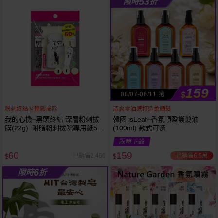
53
限時
折
61
狂殺
折
159
$
08/07-08/11 搶
粉刺終結者輕鬆掃除
清爽零油感打造柔順髮
我的心機~黑頭終結 深層粉刺拔
韓國 isLeaf~香氛順盈護髮油
膜(22g) 附贈粉刺拔除專用紙50
(100ml) 款式可選
張
限時下殺
60
159
已銷售6.5萬
已銷售2,460
$
$
6
限時
折