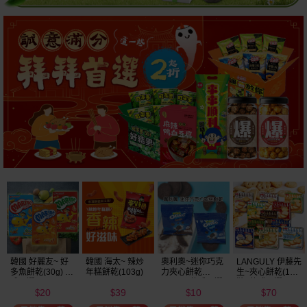
韓國 好麗友~ 好
韓國 海太~ 辣炒
奧利奧~迷你巧克
LANGULY 伊藤先
多魚餅乾(30g) 款
年糕餅乾(103g)
力夾心餅乾
生~夾心餅乾(1盒
式可選
(20.4g) 款式可選
裝) 款式可選
20
39
10
70
美式賣場熱銷
$
$
$
$