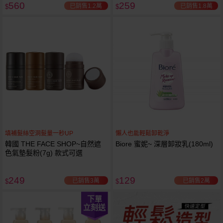
560
259
已銷售1.2萬
已銷售1.8萬
$
$
填補髮絲空洞髮量一秒UP
懶人也能輕鬆卸乾淨
韓國 THE FACE SHOP~自然遮
Biore 蜜妮~ 深層卸妝乳(180ml)
色氣墊髮粉(7g) 款式可選
249
129
已銷售3萬
已銷售2萬
$
$
下單
立刻送