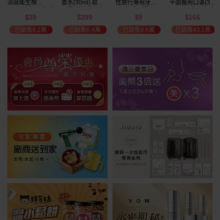
涼感衛生棉
香水(30ml) 款式
性旅行專用牙刷(1
平面醫用口罩(30
(NEW)1包入 款式
可選 新款香味上
入) 款式可選
入)輕親系列 款式
39
399
9
166
可選
市/平替香水/大牌
可選 MD雙鋼印
$
$
$
$
瘋殺
香水/大牌平替
已銷售8.2萬
已銷售6.4萬
已銷售8.6萬
已銷售43.1萬
59
折