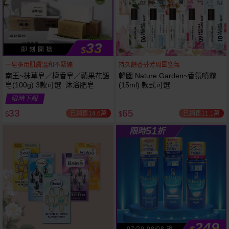
33
$
即 刻 開 搶
一皂多用肌膚溫和不緊繃
持久餘香芬芳周圍空氣
南王~抹草皂／檀香皂／蘋果花語
韓國 Nature Garden~香氛噴霧
皂(100g) 3款可選 沐浴肥皂
(15ml) 款式可選
53
限時
折
限時下殺
下單
立刻送
33
65
已銷售14.6萬
已銷售11.1萬
$
$
51
限時
折
249
07/29-08/08 搶