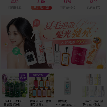
359
159
179
690
可選
$
$
$
$
已銷售323
已銷售6,642
已銷售372
已銷售2.1萬
SWEET TOUCH~
韓國 isLeaf~香氛
日本熊野
Dream Trend 凱
直覺職業洗髮精
順盈護髮油
~PharmaACT無
夢~LYKY香水護