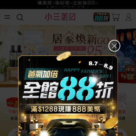
賺美幣~換好禮~立即換GO~
小三美日x全支付~美幣+全點折上折超划算
全館88折爸氣加倍！
普渡必備
話題保養
盛夏提案
雨天法寶