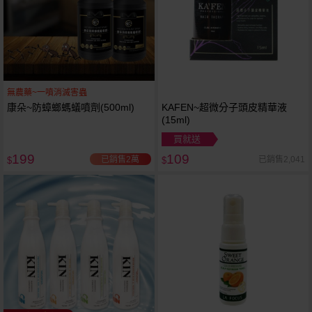
無農藥~一噴消滅害蟲
康朵~防蟑螂螞蟻噴劑(500ml)
KAFEN~超微分子頭皮精華液
(15ml)
買就送
199
109
已銷售2萬
已銷售2,041
$
$