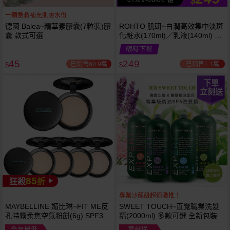
$
一顆急救補充肌膚水份
德國 Balea~精華素膠囊(7粒裝)膠
ROHTO 肌研~白潤高效集中淡斑
囊 款式可選
化粧水(170ml)／乳液(140ml) 款
式可選
限時下殺
45
249
已銷售60.9萬
已銷售1.1萬
$
$
下單
立刻送
85
狂殺
折
專業沙龍級超值激推！
MAYBELLINE 媚比琳~FIT ME反
SWEET TOUCH~直覺職業洗髮
孔特霧柔焦空氣粉餅(6g) SPF32
精(2000ml) 多款可選 全新包裝
PA+++ 款式可選 空氣小圓餅
全年最低
買就送