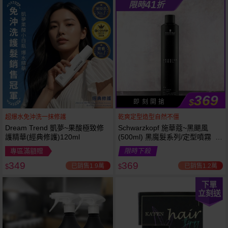
41
限時
折
369
$
即 刻 開 搶
超爆水免沖洗一抹修護
乾爽定型造型自然不僵
Dream Trend 凱夢~果酸極致修
Schwarzkopf 施華蔻~黑颶風
護精華(經典修護)120ml
(500ml) 黑魔髮系列/定型噴霧 施
華寇
專區滿額贈
限時下殺
349
369
已銷售1.9萬
已銷售1.2萬
$
$
下單
立刻送