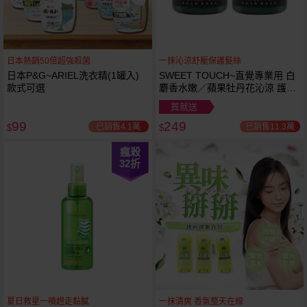
日本熱銷50倍超強殺菌
一抹沁涼舒壓保護髮絲
日本P&G~ARIEL洗衣精(1罐入)
SWEET TOUCH~直覺專業用 白
款式可選
麝香水嫩／蘋果牡丹花沁涼 護髮
膜(1000ml) 款式可選 全新包裝
買就送
99
249
已銷售4.1萬
已銷售11.3萬
$
$
瘋殺
32
折
夏日救星一噴趕走黏膩
一抹清爽 香氣整天在線