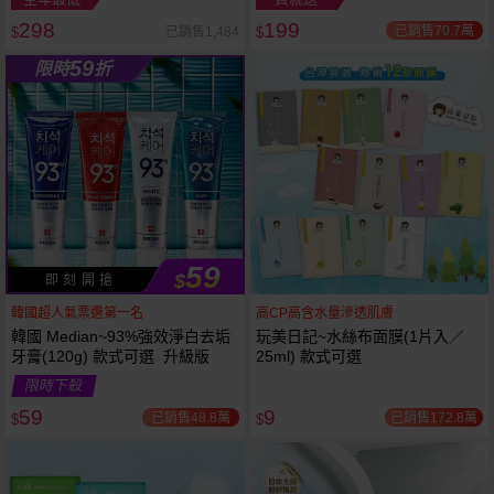
298
199
已銷售70.7萬
已銷售1,484
$
$
越多越
越多越
59
限時
折
便宜
便宜
59
$
即 刻 開 搶
韓國超人氣票選第一名
高CP高含水量滲透肌膚
韓國 Median~93%強效淨白去垢
玩美日記~水絲布面膜(1片入／
牙膏(120g) 款式可選 升級版
25ml) 款式可選
限時下殺
59
9
已銷售48.8萬
已銷售172.8萬
$
$