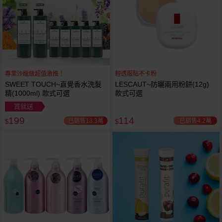
專業沙龍級超值激推！
輕透服貼不卡粉
SWEET TOUCH~直覺香水洗髮
LESCAUT~防曬兩用粉餅(12g)
精(1000ml) 款式可選
款式可選
買就送
199
114
已銷售13.3萬
已銷售4.2萬
$
$