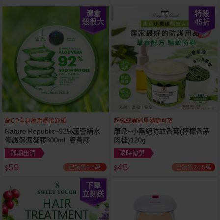
清倉
特殺
殺很大
45
折
高CP全身萬用曬後舒緩
超強蚊蟲剋星隨處可放
Nature Republic~92%蘆薈補水
康朵~小黑絕防蚊香膏(檸檬香茅
修護保濕凝膠300ml 蘆薈膠
肉桂)120g
即期出清
限時優惠
59
45
已銷售9.5萬
已銷售24.5萬
$
$
下單
立刻送