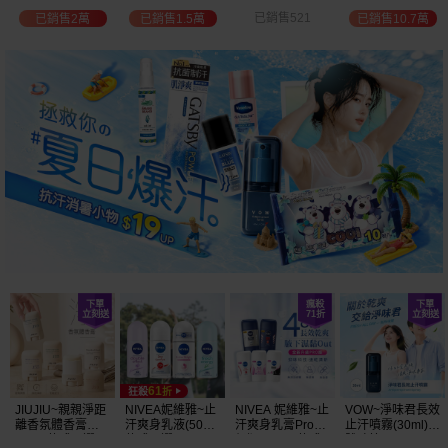
選
位保濕鎖水／可
已銷售521
已銷售2萬
已銷售1.5萬
已銷售10.7萬
可油／薰衣草／
淨白透亮／杏仁
+E 款式可選
JIUJIU~親親淨距
NIVEA妮維雅~止
NIVEA 妮維雅~止
VOW~淨味君長效
離香氛體香膏
汗爽身乳液(50ml)
汗爽身乳膏Pro升
止汗噴霧(30ml)
(35g) 款式可選
款式可選
級版(50ml) 款式
體味管理