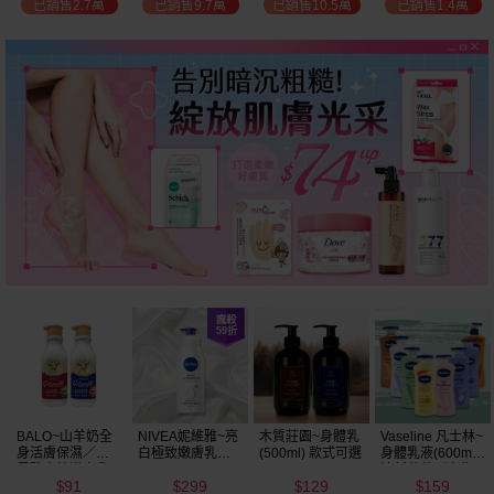
已銷售2.7萬
已銷售9.7萬
已銷售10.5萬
已銷售1.4萬
BALO~山羊奶全
NIVEA妮維雅~亮
木質莊園~身體乳
Vaseline 凡士林~
身活膚保濕／玻
白極致嫩膚乳液
(500ml) 款式可選
身體乳液(600ml)
尿酸高效嫩白乳
400ml
清新蘆薈／密集
91
299
129
159
液(550ml) 款式可
保濕鎖水／全方
$
$
$
$