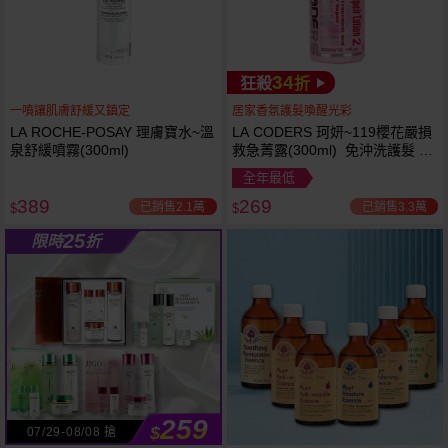
34
狂殺
折
一噴讓肌膚舒緩又鎮定
居家香氛護髮喚醒光彩
LA ROCHE-POSAY 理膚寶水~溫
LA CODERS 珂妍~119櫻花嚴損
泉舒緩噴霧(300ml)
救急菁露(300ml) 免沖洗護髮 蕾
舒法克
全年最低
389
269
已銷售2.1萬
已銷售3.3萬
$
$
25
限時
折
259
$
07/29-08/08 搶