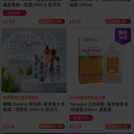
護髮果酸一點靈(300ml) 免沖洗
凝膠(180ml)
買就送
249
101
已銷售3.4萬
已銷售4萬
$
$
瘋殺
36
折
自帶香氣打造完美邂逅
日本熱銷清爽頭皮法寶
韓國 Elastine 伊絲婷~奢華香水洗
Yanagiya 日本柳屋~髮根營養液
髮精／潤髮乳 (600ml) 款式可選
(柑橘香)240ml 護髮素
最新2024升級版
破盤特殺
204
219
已銷售30.3萬
已銷售1.3萬
$
$