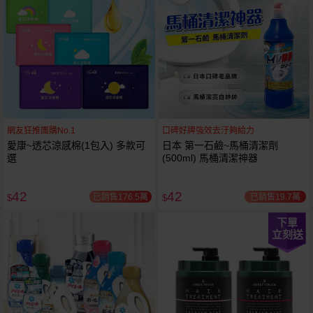
網友狂推團購No.1
口碑好牌強效去汙夠給力
愛康~透芯涼感棉(1包入) 多款可
日本 第一石鹼~馬桶清潔劑
選
(500ml) 馬桶清潔神器
42
42
已銷售176.5萬
已銷售19.7萬
$
$
下單
立刻送