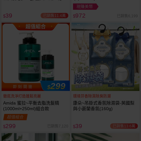
岩蘭草 款式可選
現賺美幣
39
972
已銷售11.4萬
已銷售6,199
$
$
超值組合
299
$
即 刻 開 搶
徹底洗淨打造蓬鬆亮麗
環境芬香除濕除臭防潮
Amida 蜜拉~平衡去脂洗髮精
康朵~吊掛式香氛除濕袋-英國梨
(1000ml+250ml)組合款
與小蒼蘭香氛(160g)
超值組合
299
39
已銷售13.6萬
已銷售7,120
$
$