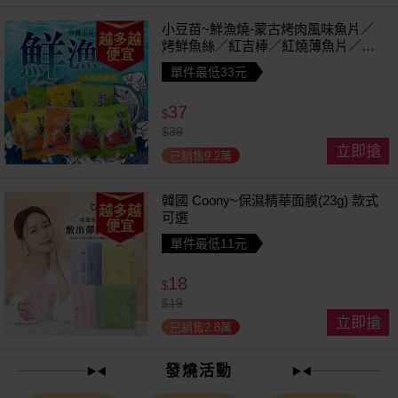
小豆苗~鮮漁燒-蒙古烤肉風味魚片／
越多越
烤鮮魚絲／紅吉棒／紅燒薄魚片／鱈
便宜
魚香絲／方塊鮮魚片／清香魚／煙燻
單件最低33元
切片(1包入) 款式可選
37
$
$
39
立即搶
已銷售9.2萬
韓國 Coony~保濕精華面膜(23g) 款式
越多越
可選
便宜
單件最低11元
18
$
$
19
立即搶
已銷售2.8萬
發燒活動