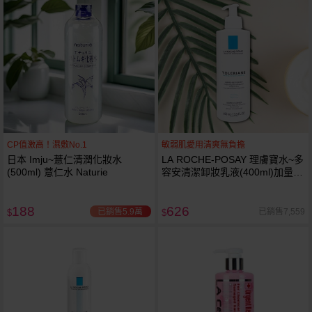
CP值激高！濕敷No.1
敏弱肌愛用清爽無負擔
日本 Imju~薏仁清潤化妝水
LA ROCHE-POSAY 理膚寶水~多
(500ml) 薏仁水 Naturie
容安清潔卸妝乳液(400ml)加量
卸妝乳液
188
626
已銷售5.9萬
已銷售7,559
$
$