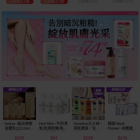
已銷售8,022
已銷售8,815
已銷售2.7萬
已銷售9.7萬
Vaseline凡士林~
韓國 Medi
BALO~山羊奶全
NIVEA妮維雅~亮
清新蘆薈／全效
Flower~身體護理
身活膚保濕／玻
白極致嫩膚乳液
滋潤／可可深層
香氛禮盒(沐浴乳
尿酸高效嫩白乳
400ml
208
245
91
299
／密集保濕／淨
300ml+乳液
液(550ml) 款式可
$
$
$
$