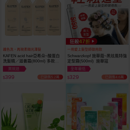
47
狂殺
折
護色洗，再現柔順光澤髮
一用愛上髮型師御用款
KAFEN acid hair亞希朵~酸蛋白
Schwarzkopf 施華蔻~黑炫風特強
洗髮精／滋養霜(800ml) 多款可
定型霧(500ml) 施華寇
選
買就送
全年最低
399
329
已銷售5.2萬
已銷售4.6萬
$
$