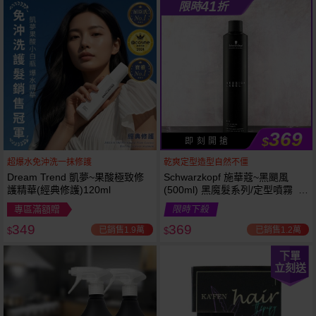
41
限時
折
369
$
即 刻 開 搶
超爆水免沖洗一抹修護
乾爽定型造型自然不僵
Dream Trend 凱夢~果酸極致修
Schwarzkopf 施華蔻~黑颶風
護精華(經典修護)120ml
(500ml) 黑魔髮系列/定型噴霧 施
華寇
專區滿額贈
限時下殺
349
369
已銷售1.9萬
已銷售1.2萬
$
$
下單
立刻送