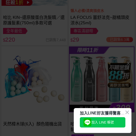
1
狂殺
折
懶人必備!清爽頭皮水
哈比 KIN~還原酸蛋白洗髮精／還
LA FOCUS 蕾舒法克~甜橘頭皮
原護髮素(750ml)多款可選
涼水(25ml)
全年最低
專區滿額贈
220
29
已銷售6.3萬
已銷售7,448
$
$
11
限時
折
309
$
即 刻 開 搶
加
入LINE好友獲得驚喜折扣!
加入 LINE 帳號
天然樟木球(6入) 顏色隨機出貨
哈比 KIN~卡碧絲頂級洗髮精／護
髮素／沐浴乳(900ml) 款式可選