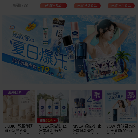
白透亮 乳液
300ml+護手霜
選
已銷售3.9萬
已銷售1.9萬
已銷售2萬
已銷售1.5萬
(725ml) 款式可選
80g) 款式可選
加大容量
JIUJIU~親親淨距
NIVEA妮維雅~止
NIVEA 妮維雅~止
VOW~淨味君長效
離香氛體香膏
汗爽身乳液(50ml)
汗爽身乳膏Pro升
止汗噴霧(30ml)
(35g) 款式可選
款式可選
級版(50ml) 款式
體味管理