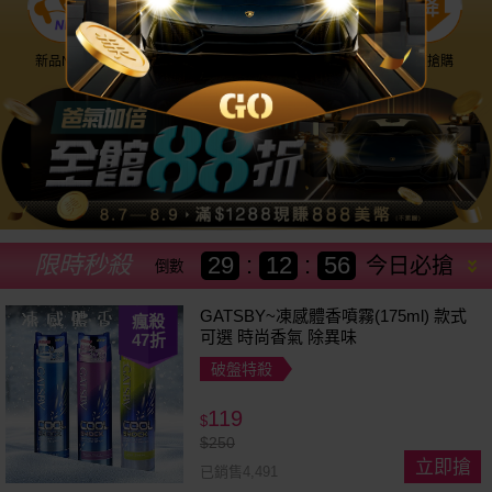
新品NEW
優惠神券
美幣回饋
降價搶購
限時秒殺
29
:
12
:
53
今日必搶
倒數
GATSBY~凍感體香噴霧(175ml) 款式
瘋殺
可選 時尚香氣 除異味
47
折
破盤特殺
119
$
$
250
立即搶
已銷售4,491