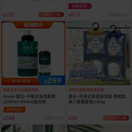
現賺美幣
155
972
已銷售7.7萬
已銷售6,199
$
$
超值組合
299
$
即 刻 開 搶
徹底洗淨打造蓬鬆亮麗
環境芬香除濕除臭防潮
Amida 蜜拉~平衡去脂洗髮精
康朵~吊掛式香氛除濕袋-英國梨
(1000ml+250ml)組合款
與小蒼蘭香氛(160g)
超值組合
299
39
已銷售13.6萬
已銷售7,120
$
$