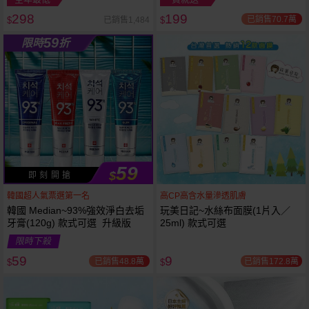
298
199
已銷售70.7萬
已銷售1,484
$
$
越多越
越多越
59
限時
折
便宜
便宜
59
$
即 刻 開 搶
韓國超人氣票選第一名
高CP高含水量滲透肌膚
韓國 Median~93%強效淨白去垢
玩美日記~水絲布面膜(1片入／
牙膏(120g) 款式可選 升級版
25ml) 款式可選
限時下殺
59
9
已銷售48.8萬
已銷售172.8萬
$
$