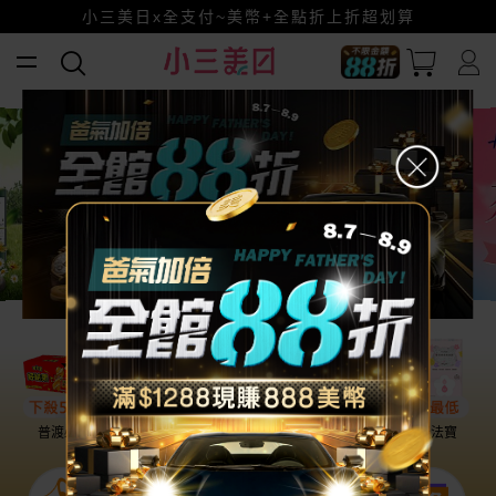
全館88折爸氣加倍！
小三美日x全支付~美幣+全點折上折超划算
賺美幣~換好禮~立即換GO~
普渡必備
話題保養
盛夏提案
雨天法寶