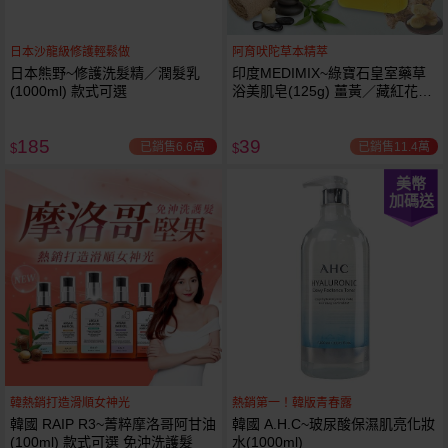
日本沙龍級修護輕鬆做
阿育吠陀草本精萃
日本熊野~修護洗髮精／潤髮乳
印度MEDIMIX~綠寶石皇室藥草
(1000ml) 款式可選
浴美肌皂(125g) 薑黃／藏紅花／
岩蘭草 款式可選
185
39
已銷售6.6萬
已銷售11.4萬
$
$
美幣
加碼送
韓熱銷打造滑順女神光
熱銷第一！韓版青春露
韓國 RAIP R3~菁粹摩洛哥阿甘油
韓國 A.H.C~玻尿酸保濕肌亮化妝
(100ml) 款式可選 免沖洗護髮
水(1000ml)