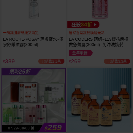
34
狂殺
折
一噴讓肌膚舒緩又鎮定
居家香氛護髮喚醒光彩
LA ROCHE-POSAY 理膚寶水~溫
LA CODERS 珂妍~119櫻花嚴損
泉舒緩噴霧(300ml)
救急菁露(300ml) 免沖洗護髮 蕾
舒法克
全年最低
389
269
已銷售2.1萬
已銷售3.3萬
$
$
25
限時
折
259
$
07/29-08/08 搶