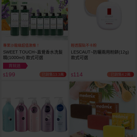
專業沙龍級超值激推！
輕透服貼不卡粉
SWEET TOUCH~直覺香水洗髮
LESCAUT~防曬兩用粉餅(12g)
精(1000ml) 款式可選
款式可選
買就送
199
114
已銷售13.3萬
已銷售4.2萬
$
$