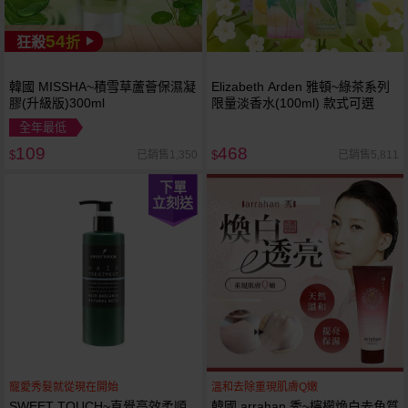
54
狂殺
折
韓國 MISSHA~積雪草蘆薈保濕凝
Elizabeth Arden 雅頓~綠茶系列
膠(升級版)300ml
限量淡香水(100ml) 款式可選
全年最低
109
468
已銷售1,350
已銷售5,811
$
$
下單
立刻送
寵愛秀髮就從現在開始
溫和去除重現肌膚Q嫩
SWEET TOUCH~直覺高效柔順
韓國 arrahan 秀~檸檬煥白去角質