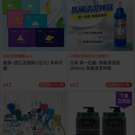
網友狂推團購No.1
口碑好牌強效去汙夠給力
愛康~透芯涼感棉(1包入) 多款可
日本 第一石鹼~馬桶清潔劑
選
(500ml) 馬桶清潔神器
42
42
已銷售176.5萬
已銷售19.7萬
$
$
下單
立刻送