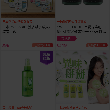
日本熱銷50倍超強殺菌
一抹沁涼舒壓保護髮絲
日本P&G~ARIEL洗衣精(1罐入)
SWEET TOUCH~直覺專業用 白
款式可選
麝香水嫩／蘋果牡丹花沁涼 護髮
膜(1000ml) 款式可選 全新包裝
買就送
99
249
已銷售4.1萬
已銷售11.3萬
$
$
瘋殺
32
折
夏日救星一噴趕走黏膩
一抹清爽 香氣整天在線