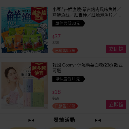
小豆苗~鮮漁燒-蒙古烤肉風味魚片／
越多越
烤鮮魚絲／紅吉棒／紅燒薄魚片／鱈
便宜
魚香絲／方塊鮮魚片／清香魚／煙燻
單件最低33元
切片(1包入) 款式可選
37
$
$
39
立即搶
已銷售9.2萬
韓國 Coony~保濕精華面膜(23g) 款式
越多越
可選
便宜
單件最低11元
18
$
$
19
立即搶
已銷售2.8萬
發燒活動