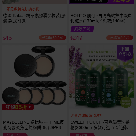
$
一顆急救補充肌膚水份
德國 Balea~精華素膠囊(7粒裝)膠
ROHTO 肌研~白潤高效集中淡斑
囊 款式可選
化粧水(170ml)／乳液(140ml) 款
式可選
限時下殺
45
249
已銷售60.9萬
已銷售1.1萬
$
$
下單
立刻送
85
狂殺
折
專業沙龍級超值激推！
MAYBELLINE 媚比琳~FIT ME反
SWEET TOUCH~直覺職業洗髮
孔特霧柔焦空氣粉餅(6g) SPF32
精(2000ml) 多款可選 全新包裝
PA+++ 款式可選 空氣小圓餅
全年最低
買就送