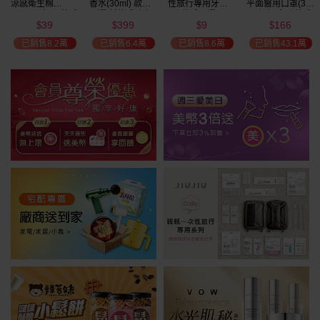
涼感衛生棉
香水(30ml) 款式
性旅行專用牙刷(1
平面醫用口罩(30
(NEW)1包入 款式
可選 新款香味上
入) 款式可選
入)輕親系列 款式
39
399
9
166
可選
市/平替香水/大牌
可選 MD雙鋼印
$
$
$
$
49
限時
折
美幣
香水/大牌平替
已銷售8.2萬
已銷售6.4萬
已銷售8.6萬
已銷售43.1萬
加碼送