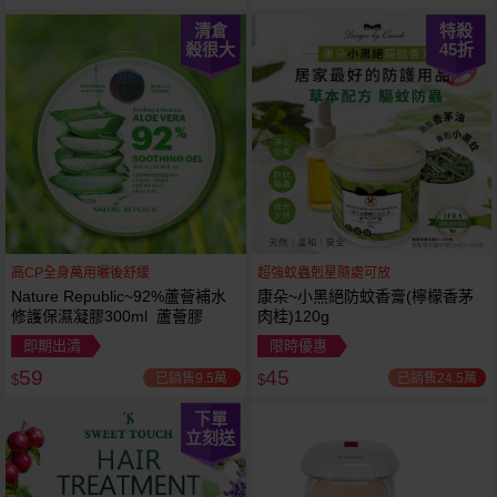
清倉
特殺
殺很大
45
折
高CP全身萬用曬後舒緩
超強蚊蟲剋星隨處可放
Nature Republic~92%蘆薈補水
康朵~小黑絕防蚊香膏(檸檬香茅
修護保濕凝膠300ml 蘆薈膠
肉桂)120g
即期出清
限時優惠
59
45
已銷售9.5萬
已銷售24.5萬
$
$
下單
立刻送