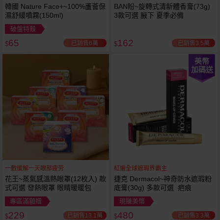
韓國 Nature Face+~100%蘆薈保
BAN盼~旋轉式清新體香膏(73g)
濕舒緩噴霧(150ml)
3款可選 腋下 夏季必備
破盤特殺
65
162
已銷售6萬
已銷售3.5萬
$
$
美幣
加碼送
一敷缓解一天眼部疲劳
紅遍全球遮瑕界霸主
花王~蒸氣感溫熱眼罩(12枚入) 款
捷克 Dermacol~神奇防水遮瑕粉
式可選 發熱眼罩 眼睛暖暖包
底膏(30g) 多款可選 疤痕
專區滿額贈
現賺美幣
229
480
已銷售13.1萬
已銷售3.3萬
$
$