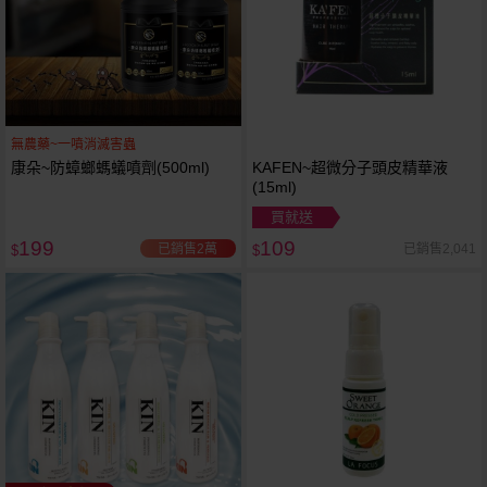
無農藥~一噴消滅害蟲
康朵~防蟑螂螞蟻噴劑(500ml)
KAFEN~超微分子頭皮精華液
(15ml)
買就送
199
109
已銷售2萬
已銷售2,041
$
$