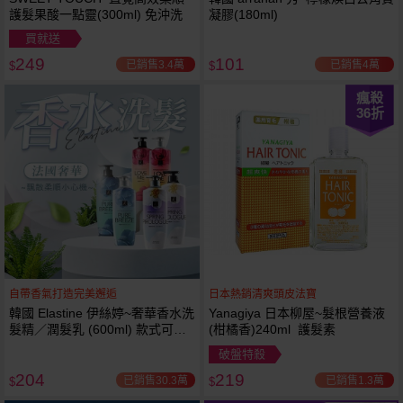
護髮果酸一點靈(300ml) 免沖洗
凝膠(180ml)
買就送
249
101
已銷售3.4萬
已銷售4萬
$
$
瘋殺
36
折
自帶香氣打造完美邂逅
日本熱銷清爽頭皮法寶
韓國 Elastine 伊絲婷~奢華香水洗
Yanagiya 日本柳屋~髮根營養液
髮精／潤髮乳 (600ml) 款式可選
(柑橘香)240ml 護髮素
最新2024升級版
破盤特殺
204
219
已銷售30.3萬
已銷售1.3萬
$
$