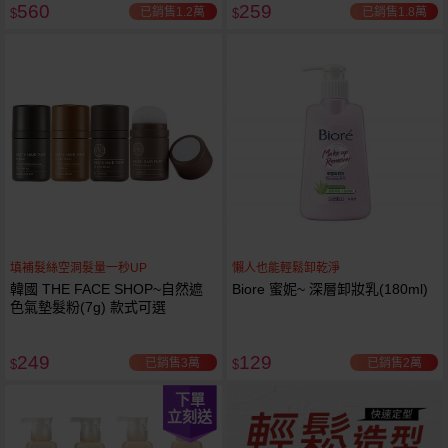
560
259
已銷售1.2萬
已銷售1.8萬
$
$
填補髮絲空洞髮量一秒UP
懶人也能輕鬆卸乾淨
韓國 THE FACE SHOP~自然遮
Biore 蜜妮~ 深層卸妝乳(180ml)
色氣墊髮粉(7g) 款式可選
249
129
已銷售3萬
已銷售2萬
$
$
下單
立刻送