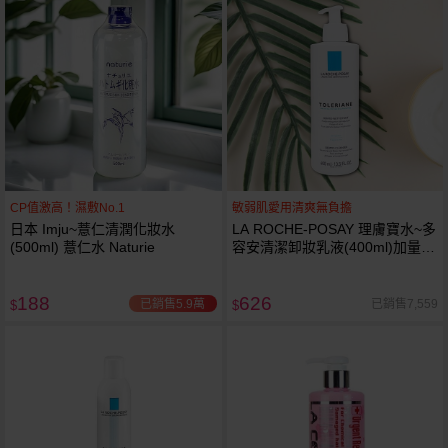
CP值激高！濕敷No.1
敏弱肌愛用清爽無負擔
日本 Imju~薏仁清潤化妝水
LA ROCHE-POSAY 理膚寶水~多
(500ml) 薏仁水 Naturie
容安清潔卸妝乳液(400ml)加量
卸妝乳液
188
626
已銷售5.9萬
已銷售7,559
$
$