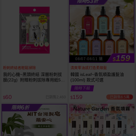
53
限時
折
61
狂殺
折
159
$
08/07-08/11 搶
粉刺終結者輕鬆掃除
清爽零油感打造柔順髮
我的心機~黑頭終結 深層粉刺拔
韓國 isLeaf~香氛順盈護髮油
膜(22g) 附贈粉刺拔除專用紙50
(100ml) 款式可選
張
限時下殺
60
159
已銷售6.5萬
已銷售2,460
$
$
6
限時
折