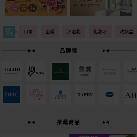
熱門
口罩
面膜
沐浴乳
化妝水
收納盒
標籤
品牌牆
49
限時
折
推薦商品