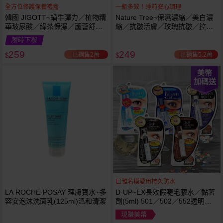
全方位修護保養禮盒
一瓶多效！睡前安心調理
韓國 JIGOTT~蝸牛彈力／植物精
Nature Tree~保濕濃縮／美白濃
華玻尿酸／綠茶保濕／蘆薈舒緩
縮／抗皺活膚／玫瑰抗皺／控油
修復 禮盒(5件組) 款式可選 化妝
抗痘／舒敏修護 精華液(250ml) 6
限時下殺
水+乳液+面霜
款可選
259
249
已銷售2萬
已銷售5.2萬
$
$
美幣
加碼送
日雜名模愛用持久防水
LA ROCHE-POSAY 理膚寶水~多
D-UP~EX長效假睫毛膠水／黏著
容安泡沫洗面乳(125ml)溫和清潔
劑(5ml) 501／502／552透明／
553黑色／554咖啡色 款式可選
現賺美幣