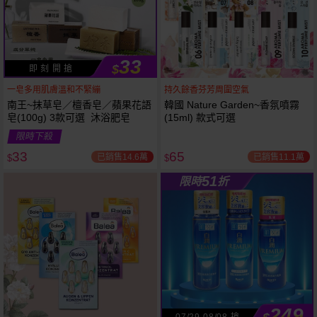
33
$
即 刻 開 搶
一皂多用肌膚溫和不緊繃
持久餘香芬芳周圍空氣
南王~抹草皂／檀香皂／蘋果花語
韓國 Nature Garden~香氛噴霧
皂(100g) 3款可選 沐浴肥皂
(15ml) 款式可選
53
限時
折
限時下殺
下單
立刻送
33
65
已銷售14.6萬
已銷售11.1萬
$
$
51
限時
折
249
07/29-08/08 搶