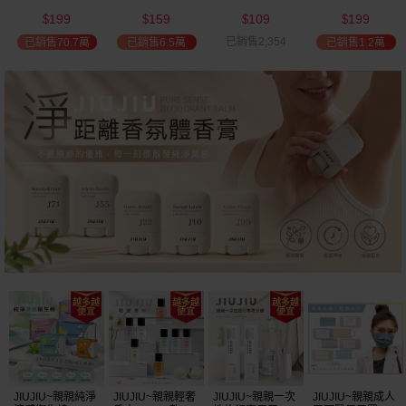
(2000ml) 多款可
(100ml) 款式可選
添加潤髮乳
髮油(50ml) 款式
199
159
109
199
選 全新包裝
(600ml)
可選
$
$
$
$
已銷售2,354
已銷售70.7萬
已銷售6.5萬
已銷售1.2萬
JIUJIU~親親純淨
JIUJIU~親親輕奢
JIUJIU~親親一次
JIUJIU~親親成人