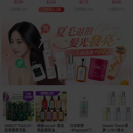
299
159
179
690
可選
$
$
$
$
已銷售323
已銷售6,642
已銷售372
已銷售2.1萬
SWEET TOUCH~
韓國 isLeaf~香氛
日本熊野
Dream Trend 凱
直覺職業洗髮精
順盈護髮油
~PharmaACT無
夢~LYKY香水護