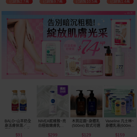
已銷售2.7萬
已銷售9.7萬
已銷售10.5萬
已銷售1.4萬
BALO~山羊奶全
NIVEA妮維雅~亮
木質莊園~身體乳
Vaseline 凡士林~
身活膚保濕／玻
白極致嫩膚乳液
(500ml) 款式可選
身體乳液(600ml)
尿酸高效嫩白乳
400ml
清新蘆薈／密集
91
299
129
159
液(550ml) 款式可
保濕鎖水／全方
$
$
$
$