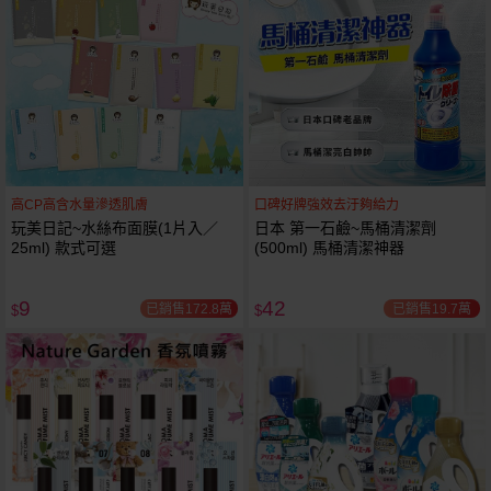
高CP高含水量滲透肌膚
口碑好牌強效去汙夠給力
玩美日記~水絲布面膜(1片入／
日本 第一石鹼~馬桶清潔劑
25ml) 款式可選
(500ml) 馬桶清潔神器
9
42
已銷售172.8萬
已銷售19.7萬
$
$