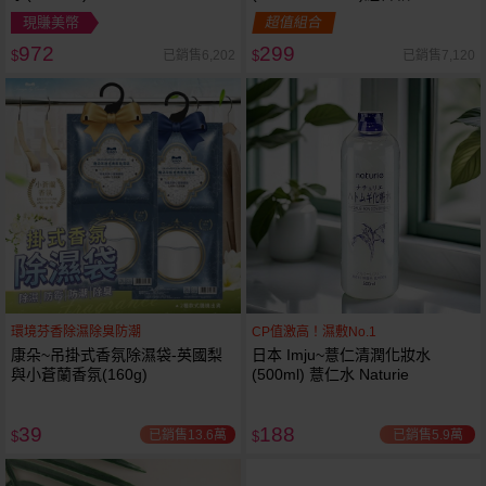
現賺美幣
超值組合
972
299
已銷售6,202
已銷售7,120
$
$
環境芬香除濕除臭防潮
CP值激高！濕敷No.1
康朵~吊掛式香氛除濕袋-英國梨
日本 Imju~薏仁清潤化妝水
與小蒼蘭香氛(160g)
(500ml) 薏仁水 Naturie
39
188
已銷售13.6萬
已銷售5.9萬
$
$