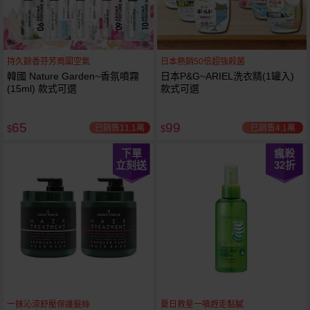
持久餘香芬芳周圍空氣
日本熱銷50倍超強殺菌
韓國 Nature Garden~香氛噴霧
日本P&G~ARIEL洗衣精(1罐入)
(15ml) 款式可選
款式可選
65
99
已銷售11.1萬
已銷售4.1萬
$
$
下單
瘋殺
立刻送
32
折
一抹沁涼舒壓保護髮絲
夏日救星一噴趕走黏膩