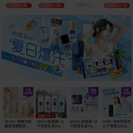
選
位保濕鎖水／可
已銷售521
已銷售2萬
已銷售1.5萬
已銷售10.7萬
可油／薰衣草／
淨白透亮／杏仁
+E 款式可選
JIUJIU~親親淨距
NIVEA妮維雅~止
NIVEA 妮維雅~止
VOW~淨味君長效
離香氛體香膏
汗爽身乳液(50ml)
汗爽身乳膏Pro升
止汗噴霧(30ml)
(35g) 款式可選
款式可選
級版(50ml) 款式
體味管理