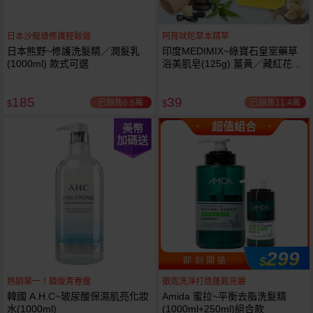
日本沙龍級修護輕鬆做
阿育吠陀草本精萃
日本熊野~修護洗髮精／潤髮乳
印度MEDIMIX~綠寶石皇室藥草
(1000ml) 款式可選
浴美肌皂(125g) 薑黃／藏紅花／
岩蘭草 款式可選
185
39
已銷售6.6萬
已銷售11.4萬
$
$
超值組合
美幣
加碼送
299
$
即 刻 開 搶
熱銷第一！韓版青春露
徹底洗淨打造蓬鬆亮麗
韓國 A.H.C~玻尿酸保濕肌亮化妝
Amida 蜜拉~平衡去脂洗髮精
水(1000ml)
(1000ml+250ml)組合款