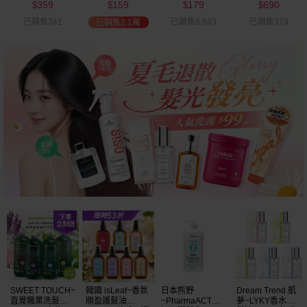
359
159
179
690
可選
$
$
$
$
已銷售341
已銷售6,643
已銷售373
已銷售2.1萬
SWEET TOUCH~
韓國 isLeaf~香氛
日本熊野
Dream Trend 凱
直覺職業洗髮精
順盈護髮油
~PharmaACT無
夢~LYKY香水護