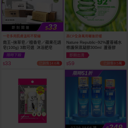
33
$
即 刻 開 搶
一皂多用肌膚溫和不緊繃
高CP全身萬用曬後舒緩
南王~抹草皂／檀香皂／蘋果花語
Nature Republic~92%蘆薈補水
皂(100g) 3款可選 沐浴肥皂
修護保濕凝膠300ml 蘆薈膠
53
限時
折
限時下殺
即期出清
下單
立刻送
33
59
已銷售14.6萬
已銷售9.5萬
$
$
51
限時
折
249
07/29-08/08 搶