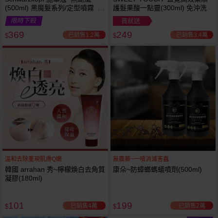
(500ml) 黑魔髮系列/定型噴霧 施
護髮果酸一點靈(300ml) 免沖洗
華寇
限時下殺
買就送
369
249
已銷售1.2萬
已銷售3.4萬
$
$
溫和去除重現肌膚Q嫩
無農藥~一噴消滅害蟲
韓國 arrahan 秀~檸檬煥白去角質
康朵~防蟑螂螞蟻噴劑(500ml)
凝膠(180ml)
101
199
已銷售4萬
已銷售2萬
$
$