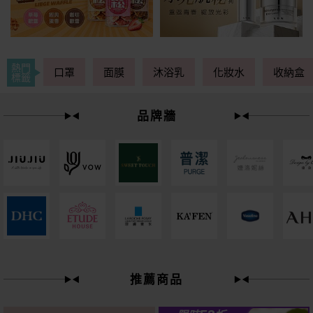
熱門
口罩
面膜
沐浴乳
化妝水
收納盒
標籤
品牌牆
下單
立刻送
推薦商品