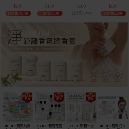
(2000ml) 多款可
(100ml) 款式可選
添加潤髮乳
髮油(50ml) 款式
199
159
109
199
選 全新包裝
(600ml)
可選
$
$
$
$
已銷售2,359
已銷售70.7萬
已銷售6.5萬
已銷售1.2萬
JIUJIU~親親純淨
JIUJIU~親親輕奢
JIUJIU~親親一次
JIUJIU~親親成人