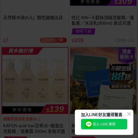
309
$
即 刻 開 搶
天然樟木球(6入) 顏色隨機出貨
哈比 KIN~卡碧絲頂級洗髮精／護
髮素／沐浴乳(900ml) 款式可選
限時下殺
7
309
已銷售1.7萬
已銷售5,062
$
$
買多賺好禮
清倉
殺很大
139
$
即 刻 開 搶
加
入LINE好友獲得驚喜折扣!
網路票選滋養洗護No.1
加入 LINE 帳號
KAFEN acid hair亞希朵~酸蛋白
韓國 aroh 艾洛~海洋水活保濕／
洗髮精／滋養霜 300ml 多款可選
臻護提亮／積雪草清爽面膜(單片
25ml) 款式可選