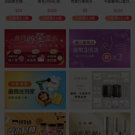
涼感衛生棉
香水(30ml) 款式
性旅行專用牙刷(1
平面醫用口罩(30
(NEW)1包入 款式
可選 新款香味上
入) 款式可選
入)輕親系列 款式
39
399
9
166
可選
市/平替香水/大牌
可選 MD雙鋼印
$
$
$
$
瘋殺
香水/大牌平替
已銷售8.2萬
已銷售6.4萬
已銷售8.6萬
已銷售43.1萬
59
折