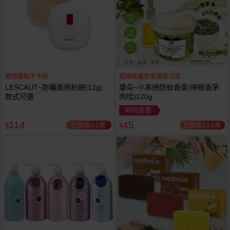
輕透服貼不卡粉
超強蚊蟲剋星隨處可放
LESCAUT~防曬兩用粉餅(12g)
康朵~小黑絕防蚊香膏(檸檬香茅
款式可選
肉桂)120g
限時優惠
114
45
已銷售4.2萬
已銷售24.5萬
$
$