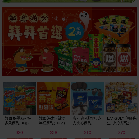
韓國 好麗友~ 好
韓國 海太~ 辣炒
奧利奧~迷你巧克
LANGULY 伊藤先
多魚餅乾(30g) 款
年糕餅乾(103g)
力夾心餅乾
生~夾心餅乾(1盒
式可選
(20.4g) 款式可選
裝) 款式可選
20
39
10
70
美式賣場熱銷
$
$
$
$