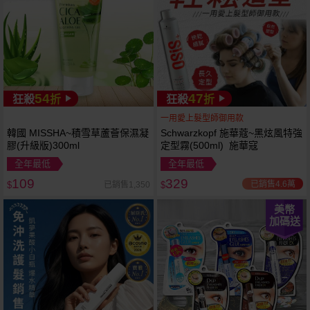
54
47
狂殺
折
狂殺
折
一用愛上髮型師御用款
韓國 MISSHA~積雪草蘆薈保濕凝
Schwarzkopf 施華蔻~黑炫風特強
膠(升級版)300ml
定型霧(500ml) 施華寇
全年最低
全年最低
109
329
已銷售4.6萬
已銷售1,350
$
$
美幣
加碼送