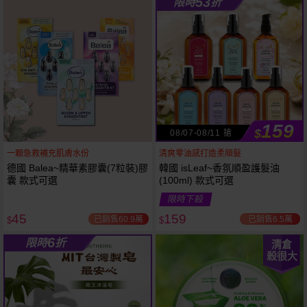
53
限時
折
61
狂殺
折
159
$
08/07-08/11 搶
一顆急救補充肌膚水份
清爽零油感打造柔順髮
德國 Balea~精華素膠囊(7粒裝)膠
韓國 isLeaf~香氛順盈護髮油
囊 款式可選
(100ml) 款式可選
限時下殺
45
159
已銷售60.9萬
已銷售6.5萬
$
$
6
限時
折
清倉
殺很大