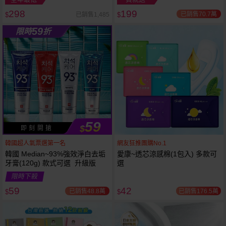
298
199
已銷售70.7萬
已銷售1,485
$
$
越多越
越多越
59
限時
折
便宜
便宜
59
$
即 刻 開 搶
韓國超人氣票選第一名
網友狂推團購No.1
韓國 Median~93%強效淨白去垢
愛康~透芯涼感棉(1包入) 多款可
牙膏(120g) 款式可選 升級版
選
限時下殺
59
42
已銷售48.8萬
已銷售176.5萬
$
$