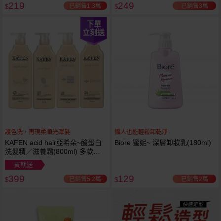
219
249
已銷售1.3萬
已銷售3萬
$
$
下單
立刻送
護色洗，再現柔順光澤髮
懶人也能輕鬆卸乾淨
KAFEN acid hair亞希朵~酸蛋白
Biore 蜜妮~ 深層卸妝乳(180ml)
洗髮精／滋養霜(800ml) 多款可
選
買就送
399
129
已銷售5.2萬
已銷售2萬
$
$