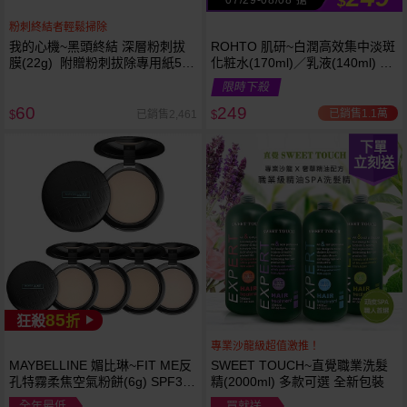
$
粉刺終結者輕鬆掃除
我的心機~黑頭終結 深層粉刺拔
ROHTO 肌研~白潤高效集中淡斑
膜(22g) 附贈粉刺拔除專用紙50
化粧水(170ml)／乳液(140ml) 款
張
式可選
限時下殺
60
249
已銷售1.1萬
已銷售2,461
$
$
下單
立刻送
85
狂殺
折
專業沙龍級超值激推！
MAYBELLINE 媚比琳~FIT ME反
SWEET TOUCH~直覺職業洗髮
孔特霧柔焦空氣粉餅(6g) SPF32
精(2000ml) 多款可選 全新包裝
PA+++ 款式可選 空氣小圓餅
全年最低
買就送