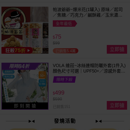
帕波爺爺~爆米花(1罐入) 原味／起司
／焦糖／巧克力／鹹酥雞／玉米濃湯
／珍珠奶茶 款式可選
全年最低
75
$
$
99
立即搶
75
狂殺
折
已銷售5.4萬
84
VOLA 維菈~冰絲連帽防曬外套(1件入)
限時
折
顏色尺寸可選｜UPF50+／涼感外套／
可拆帽簷／馬尾孔設計／機車族防曬
限時下殺
499
$
$
590
立即搶
即 刻 開 搶
已銷售151
發燒活動