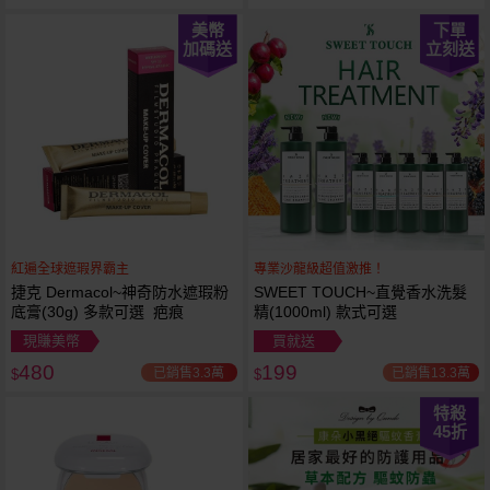
美幣
下單
加碼送
立刻送
紅遍全球遮瑕界霸主
專業沙龍級超值激推！
捷克 Dermacol~神奇防水遮瑕粉
SWEET TOUCH~直覺香水洗髮
底膏(30g) 多款可選 疤痕
精(1000ml) 款式可選
現賺美幣
買就送
480
199
已銷售3.3萬
已銷售13.3萬
$
$
特殺
45
折