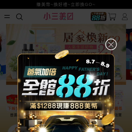
賺美幣~換好禮~立即換GO~
小三美日x全支付~美幣+全點折上折超划算
全館88折爸氣加倍！
普渡必備
話題保養
盛夏提案
雨天法寶