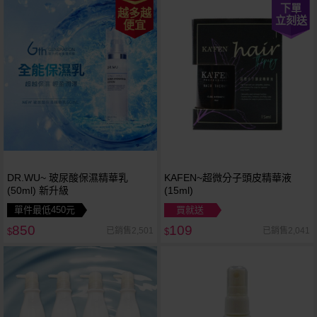
下單
越多越
立刻送
便宜
DR.WU~ 玻尿酸保濕精華乳
KAFEN~超微分子頭皮精華液
(50ml) 新升級
(15ml)
單件最低450元
買就送
850
109
已銷售2,501
已銷售2,041
$
$