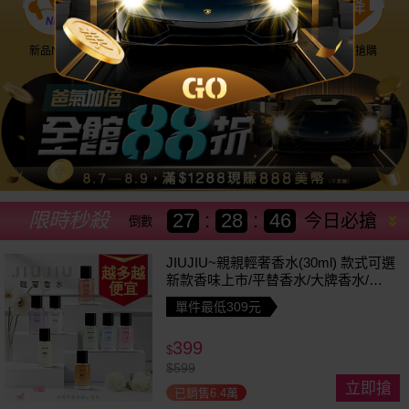
新品NEW
優惠神券
美幣回饋
降價搶購
限時秒殺
27
:
28
:
43
今日必搶
倒數
JIUJIU~親親輕奢香水(30ml) 款式可選
越多越
新款香味上市/平替香水/大牌香水/大
便宜
牌平替
單件最低309元
399
$
$
599
立即搶
已銷售6.4萬