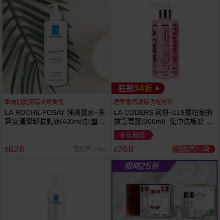
34
狂殺
折
敏弱肌愛用清爽無負擔
居家香氛護髮喚醒光彩
LA ROCHE-POSAY 理膚寶水~多
LA CODERS 珂妍~119櫻花嚴損
容安清潔卸妝乳液(400ml)加量
救急菁露(300ml) 免沖洗護髮 蕾
卸妝乳液
舒法克
全年最低
626
269
已銷售3.3萬
已銷售7,563
$
$
25
限時
折