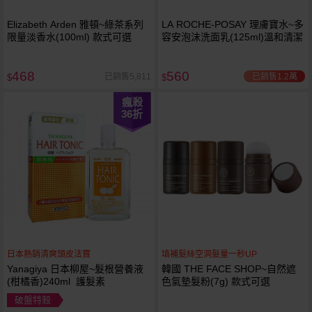
Elizabeth Arden 雅頓~綠茶系列
LA ROCHE-POSAY 理膚寶水~多
限量淡香水(100ml) 款式可選
容安泡沫洗面乳(125ml)溫和清潔
468
560
已銷售1.2萬
已銷售5,811
$
$
瘋殺
36
折
日本熱銷清爽頭皮法寶
填補髮絲空洞髮量一秒UP
Yanagiya 日本柳屋~髮根營養液
韓國 THE FACE SHOP~自然遮
(柑橘香)240ml 護髮素
色氣墊髮粉(7g) 款式可選
破盤特殺