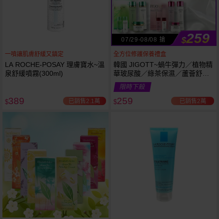
259
$
07/29-08/08 搶
一噴讓肌膚舒緩又鎮定
全方位修護保養禮盒
LA ROCHE-POSAY 理膚寶水~溫
韓國 JIGOTT~蝸牛彈力／植物精
泉舒緩噴霧(300ml)
華玻尿酸／綠茶保濕／蘆薈舒緩
修復 禮盒(5件組) 款式可選 化妝
限時下殺
水+乳液+面霜
389
259
已銷售2.1萬
已銷售2萬
$
$