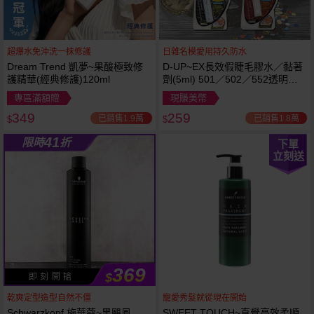
超爆水免沖洗一抹修護
日雜名模愛用持久防水
Dream Trend 凱夢~果酸極致修
D-UP~EX長效假睫毛膠水／黏著
護精華(經典修護)120ml
劑(5ml) 501／502／552透明／
553黑色／554咖啡色 款式可選
專區滿額贈
現賺美幣
349
259
已銷售1.9萬
已銷售1.8萬
$
$
41
限時
折
下單
立刻送
369
$
即 刻 開 搶
乾爽定型造型自然不僵
寵愛秀髮就從現在開始
Schwarzkopf 施華蔻~黑颶風
SWEET TOUCH~直覺高效柔順