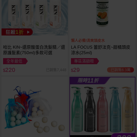
1
狂殺
折
懶人必備!清爽頭皮水
哈比 KIN~還原酸蛋白洗髮精／還
LA FOCUS 蕾舒法克~甜橘頭皮
原護髮素(750ml)多款可選
涼水(25ml)
全年最低
專區滿額贈
220
29
已銷售6.3萬
已銷售7,448
$
$
11
限時
折