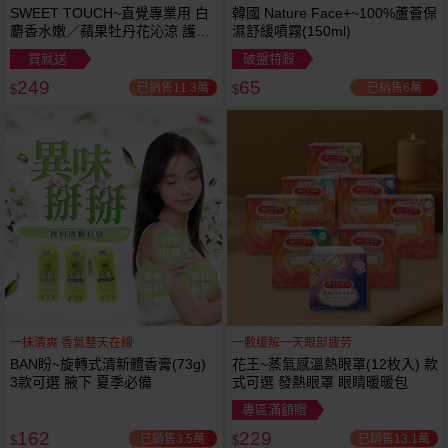
SWEET TOUCH~直覺專業用 白
韓國 Nature Face+~100%蘆薈保
麝香水嫩／蘋果牡丹花沁涼 護髮
濕舒緩噴霧(150ml)
膜(1000ml) 款式可選 全新包裝
買就送
破盤特殺
249
65
已銷售11.3萬
已銷售6萬
$
$
一抹清爽 香氣整天在線
一敷缓解一天眼部疲劳
BAN盼~旋轉式清新體香膏(73g)
花王~蒸氣感溫熱眼罩(12枚入) 款
3款可選 腋下 夏季必備
式可選 發熱眼罩 眼睛暖暖包
專區滿額贈
162
229
已銷售3.5萬
已銷售13.1萬
$
$