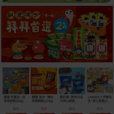
奧利奧~迷你巧克
LANGULY 伊藤先
旺旺~旺仔小饅頭
印尼 Gery~蘇打
力夾心餅乾
生~夾心餅乾(1盒
(餅乾)原味(30g)
餅乾(1包入) 厚醬
(20.4g) 款式可選
裝) 款式可選
起司／厚醬巧克
10
70
9
29
美式賣場熱銷
力／厚醬椰子／
$
$
$
$
厚醬抹茶 款式可