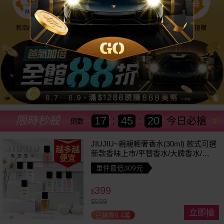
新品NEW
優惠神券
美幣回饋
降價搶購
限時秒殺
17
:
45
:
17
今日必搶
倒數
JIUJIU~親親輕奢香水(30ml) 款式可選
越多越
新款香味上市/平替香水/大牌香水/大
便宜
牌平替
單件最低309元
399
$
$
599
立即搶
已銷售6.4萬