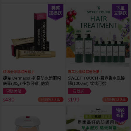
美幣
下單
加碼送
立刻送
紅遍全球遮瑕界霸主
專業沙龍級超值激推！
捷克 Dermacol~神奇防水遮瑕粉
SWEET TOUCH~直覺香水洗髮
底膏(30g) 多款可選 疤痕
精(1000ml) 款式可選
現賺美幣
買就送
480
199
已銷售3.3萬
已銷售13.3萬
$
$
特殺
45
折