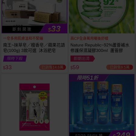
33
$
即 刻 開 搶
一皂多用肌膚溫和不緊繃
高CP全身萬用曬後舒緩
南王~抹草皂／檀香皂／蘋果花語
Nature Republic~92%蘆薈補水
皂(100g) 3款可選 沐浴肥皂
修護保濕凝膠300ml 蘆薈膠
53
限時
折
限時下殺
即期出清
下單
立刻送
33
59
已銷售14.6萬
已銷售9.5萬
$
$
51
限時
折
249
07/29-08/08 搶