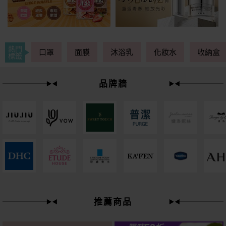
熱門
口罩
面膜
沐浴乳
化妝水
收納盒
標籤
品牌牆
下單
立刻送
推薦商品