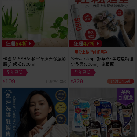
54
47
狂殺
折
狂殺
折
一用愛上髮型師御用款
韓國 MISSHA~積雪草蘆薈保濕凝
Schwarzkopf 施華蔻~黑炫風特強
膠(升級版)300ml
定型霧(500ml) 施華寇
全年最低
全年最低
109
329
已銷售4.6萬
已銷售1,350
$
$
美幣
加碼送