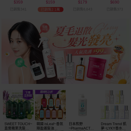
359
159
179
690
可選
$
$
$
$
已銷售341
已銷售6,643
已銷售373
已銷售2.1萬
SWEET TOUCH~
韓國 isLeaf~香氛
日本熊野
Dream Trend 凱
直覺職業洗髮精
順盈護髮油
~PharmaACT無
夢~LYKY香水護