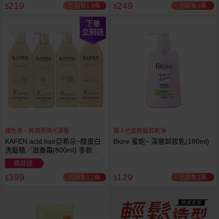
219
249
已銷售1.3萬
已銷售3萬
$
$
下單
立刻送
護色洗，再現柔順光澤髮
懶人也能輕鬆卸乾淨
KAFEN acid hair亞希朵~酸蛋白
Biore 蜜妮~ 深層卸妝乳(180ml)
洗髮精／滋養霜(800ml) 多款可
選
買就送
399
129
已銷售5.2萬
已銷售2萬
$
$