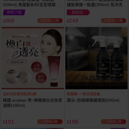
(500ml) 黑魔髮系列/定型噴霧 施
護髮果酸一點靈(300ml) 免沖洗
華寇
限時下殺
買就送
369
249
已銷售1.2萬
已銷售3.4萬
$
$
溫和去除重現肌膚Q嫩
無農藥~一噴消滅害蟲
韓國 arrahan 秀~檸檬煥白去角質
康朵~防蟑螂螞蟻噴劑(500ml)
凝膠(180ml)
101
199
已銷售4萬
已銷售2萬
$
$