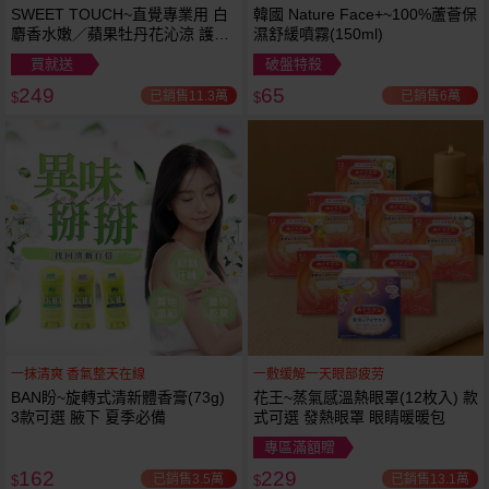
SWEET TOUCH~直覺專業用 白
韓國 Nature Face+~100%蘆薈保
麝香水嫩／蘋果牡丹花沁涼 護髮
濕舒緩噴霧(150ml)
膜(1000ml) 款式可選 全新包裝
買就送
破盤特殺
249
65
已銷售11.3萬
已銷售6萬
$
$
一抹清爽 香氣整天在線
一敷缓解一天眼部疲劳
BAN盼~旋轉式清新體香膏(73g)
花王~蒸氣感溫熱眼罩(12枚入) 款
3款可選 腋下 夏季必備
式可選 發熱眼罩 眼睛暖暖包
專區滿額贈
162
229
已銷售3.5萬
已銷售13.1萬
$
$