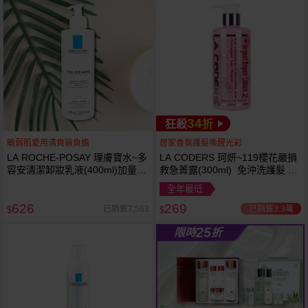
34
狂殺
折
敏弱肌愛用清爽無負擔
居家香氛護髮喚醒光彩
LA ROCHE-POSAY 理膚寶水~多
LA CODERS 珂妍~119櫻花嚴損
容安清潔卸妝乳液(400ml)加量
救急菁露(300ml) 免沖洗護髮 蕾
卸妝乳液
舒法克
全年最低
626
269
已銷售3.3萬
已銷售7,563
$
$
25
限時
折