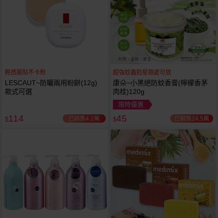
輕透服貼不卡粉
超強蚊蟲剋星隨處可放
LESCAUT~防曬兩用粉餅(12g)
康朵~小黑絕防蚊香膏(檸檬香茅
款式可選
肉桂)120g
限時優惠
114
45
已銷售4.2萬
已銷售24.5萬
$
$