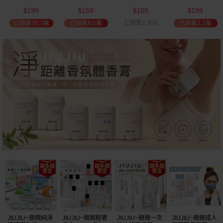
(2000ml) 多款可
(100ml) 款式可選
添加潤髮乳
髮油(50ml) 款式
199
159
109
199
選 全新包裝
(600ml)
可選
$
$
$
$
已銷售2,359
已銷售70.7萬
已銷售6.5萬
已銷售1.2萬
JIUJIU~親親純淨
JIUJIU~親親輕奢
JIUJIU~親親一次
JIUJIU~親親成人