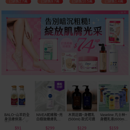
已銷售10.5萬
已銷售1.4萬
已銷售2.3萬
已銷售3.7萬
選
木質莊園~身體乳
Vaseline 凡士林~
hetras~飯店療癒
Heit Miro~牛奶柔
(500ml) 款式可選
身體乳液(600ml)
身體乳(1013ml)
皙/玫瑰粉嫩/馬油
清新蘆薈／密集
款式可選
Q彈/玻尿酸水潤
129
159
299
94
保濕鎖水／全方
乳液(400ml)
$
$
$
$