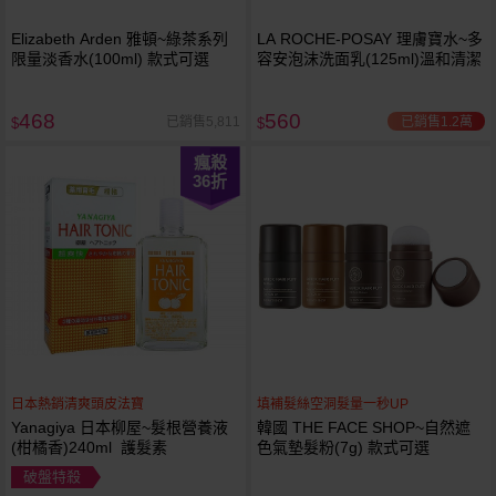
Elizabeth Arden 雅頓~綠茶系列
LA ROCHE-POSAY 理膚寶水~多
限量淡香水(100ml) 款式可選
容安泡沫洗面乳(125ml)溫和清潔
468
560
已銷售1.2萬
已銷售5,811
$
$
瘋殺
36
折
日本熱銷清爽頭皮法寶
填補髮絲空洞髮量一秒UP
Yanagiya 日本柳屋~髮根營養液
韓國 THE FACE SHOP~自然遮
(柑橘香)240ml 護髮素
色氣墊髮粉(7g) 款式可選
破盤特殺