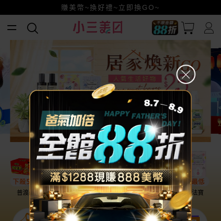
賺美幣~換好禮~立即換GO~
小三美日x全支付~美幣+全點折上折超划算
全館88折爸氣加倍！
普渡必備
話題保養
盛夏提案
雨天法寶