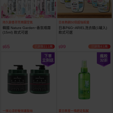
持久餘香芬芳周圍空氣
日本熱銷50倍超強殺菌
韓國 Nature Garden~香氛噴霧
日本P&G~ARIEL洗衣精(1罐入)
(15ml) 款式可選
款式可選
65
99
已銷售11.1萬
已銷售4.1萬
$
$
下單
瘋殺
立刻送
32
折
一抹沁涼舒壓保護髮絲
夏日救星一噴趕走黏膩