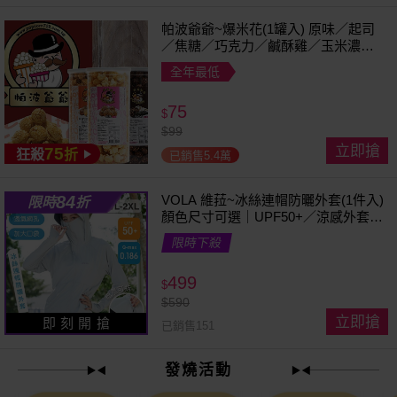
帕波爺爺~爆米花(1罐入) 原味／起司
／焦糖／巧克力／鹹酥雞／玉米濃湯
／珍珠奶茶 款式可選
全年最低
75
$
$
99
立即搶
75
狂殺
折
已銷售5.4萬
84
VOLA 維菈~冰絲連帽防曬外套(1件入)
限時
折
顏色尺寸可選｜UPF50+／涼感外套／
可拆帽簷／馬尾孔設計／機車族防曬
限時下殺
499
$
$
590
立即搶
即 刻 開 搶
已銷售151
發燒活動