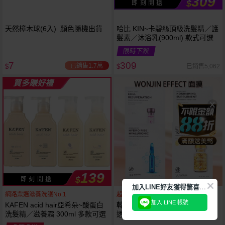
309
$
即 刻 開 搶
天然樟木球(6入) 顏色隨機出貨
哈比 KIN~卡碧絲頂級洗髮精／護
髮素／沐浴乳(900ml) 款式可選
限時下殺
7
309
已銷售1.7萬
已銷售5,062
$
$
買多賺好禮
139
$
即 刻 開 搶
加
入LINE好友獲得驚喜折扣!
網路票選滋養洗護No.1
超有感！1片=15支安瓶
加入 LINE 帳號
KAFEN acid hair亞希朵~酸蛋白
韓國 WONJIN EFFECT~藍安瓶
洗髮精／滋養霜 300ml 多款可選
透明質酸補水保濕／綠吊瓶煥顏
滋養／煥彩雪絨花／黃金膠囊水