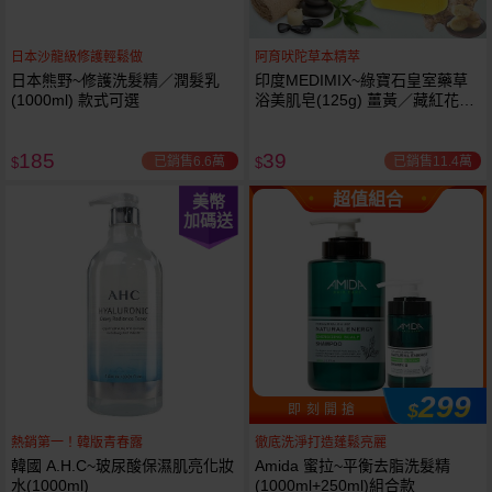
日本沙龍級修護輕鬆做
阿育吠陀草本精萃
日本熊野~修護洗髮精／潤髮乳
印度MEDIMIX~綠寶石皇室藥草
(1000ml) 款式可選
浴美肌皂(125g) 薑黃／藏紅花／
岩蘭草 款式可選
185
39
已銷售6.6萬
已銷售11.4萬
$
$
超值組合
美幣
加碼送
299
$
即 刻 開 搶
熱銷第一！韓版青春露
徹底洗淨打造蓬鬆亮麗
韓國 A.H.C~玻尿酸保濕肌亮化妝
Amida 蜜拉~平衡去脂洗髮精
水(1000ml)
(1000ml+250ml)組合款