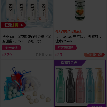
1
狂殺
折
懶人必備!清爽頭皮水
哈比 KIN~還原酸蛋白洗髮精／還
LA FOCUS 蕾舒法克~甜橘頭皮
原護髮素(750ml)多款可選
涼水(25ml)
全年最低
專區滿額贈
220
29
已銷售6.3萬
已銷售7,448
$
$
11
限時
折