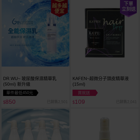
下單
越多越
立刻送
便宜
DR.WU~ 玻尿酸保濕精華乳
KAFEN~超微分子頭皮精華液
(50ml) 新升級
(15ml)
單件最低450元
買就送
850
109
已銷售2,501
已銷售2,041
$
$