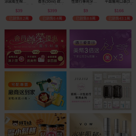
涼感衛生棉
香水(30ml) 款式
性旅行專用牙刷(1
平面醫用口罩(30
(NEW)1包入 款式
可選 新款香味上
入) 款式可選
入)輕親系列 款式
39
399
9
166
可選
市/平替香水/大牌
可選 MD雙鋼印
$
$
$
$
4
限時
香水/大牌平替
已銷售8.2萬
已銷售6.4萬
已銷售8.6萬
已銷售43.1萬