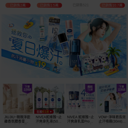
位保濕鎖水／可
已銷售521
已銷售739
已銷售10.7萬
已銷售5萬
可油／薰衣草／
淨白透亮／杏仁
+E 款式可選
JIUJIU~親親淨距
NIVEA妮維雅~止
NIVEA 妮維雅~止
VOW~淨味君長效
離香氛體香膏
汗爽身乳液(50ml)
汗爽身乳膏Pro升
止汗噴霧(30ml)
(35g) 款式可選
款式可選
級版(50ml) 款式
體味管理