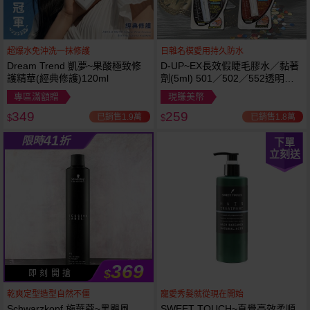
超爆水免沖洗一抹修護
日雜名模愛用持久防水
Dream Trend 凱夢~果酸極致修
D-UP~EX長效假睫毛膠水／黏著
護精華(經典修護)120ml
劑(5ml) 501／502／552透明／
553黑色／554咖啡色 款式可選
專區滿額贈
現賺美幣
349
259
已銷售1.9萬
已銷售1.8萬
$
$
41
限時
折
下單
立刻送
369
$
即 刻 開 搶
乾爽定型造型自然不僵
寵愛秀髮就從現在開始
Schwarzkopf 施華蔻~黑颶風
SWEET TOUCH~直覺高效柔順