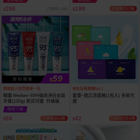
298
199
已銷售70.7萬
已銷售1,485
$
$
越多越
越多越
59
限時
折
便宜
便宜
59
$
即 刻 開 搶
韓國超人氣票選第一名
網友狂推團購No.1
韓國 Median~93%強效淨白去垢
愛康~透芯涼感棉(1包入) 多款可
牙膏(120g) 款式可選 升級版
選
限時下殺
59
42
已銷售48.8萬
已銷售176.5萬
$
$