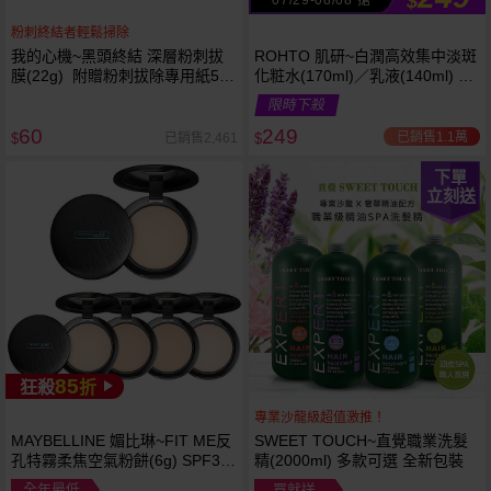
$
粉刺終結者輕鬆掃除
我的心機~黑頭終結 深層粉刺拔
ROHTO 肌研~白潤高效集中淡斑
膜(22g) 附贈粉刺拔除專用紙50
化粧水(170ml)／乳液(140ml) 款
張
式可選
限時下殺
60
249
已銷售1.1萬
已銷售2,461
$
$
下單
立刻送
85
狂殺
折
專業沙龍級超值激推！
MAYBELLINE 媚比琳~FIT ME反
SWEET TOUCH~直覺職業洗髮
孔特霧柔焦空氣粉餅(6g) SPF32
精(2000ml) 多款可選 全新包裝
PA+++ 款式可選 空氣小圓餅
全年最低
買就送