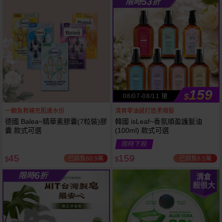
53
限時
折
61
狂殺
折
159
$
08/07-08/11 搶
一顆急救補充肌膚水份
清爽零油感打造柔順髮
德國 Balea~精華素膠囊(7粒裝)膠
韓國 isLeaf~香氛順盈護髮油
囊 款式可選
(100ml) 款式可選
限時下殺
45
159
已銷售60.9萬
已銷售6.5萬
$
$
6
限時
折
清倉
殺很大