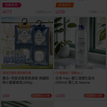
現賺美幣
超值組合
972
299
已銷售6,202
已銷售7,120
$
$
環境芬香除濕除臭防潮
CP值激高！濕敷No.1
康朵~吊掛式香氛除濕袋-英國梨
日本 Imju~薏仁清潤化妝水
與小蒼蘭香氛(160g)
(500ml) 薏仁水 Naturie
39
188
已銷售13.6萬
已銷售5.9萬
$
$