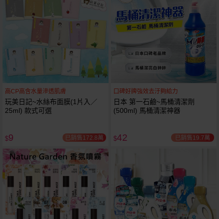
高CP高含水量滲透肌膚
口碑好牌強效去汙夠給力
玩美日記~水絲布面膜(1片入／
日本 第一石鹼~馬桶清潔劑
25ml) 款式可選
(500ml) 馬桶清潔神器
9
42
已銷售172.8萬
已銷售19.7萬
$
$