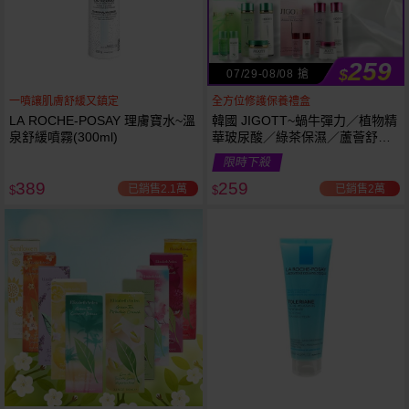
259
$
07/29-08/08 搶
一噴讓肌膚舒緩又鎮定
全方位修護保養禮盒
LA ROCHE-POSAY 理膚寶水~溫
韓國 JIGOTT~蝸牛彈力／植物精
泉舒緩噴霧(300ml)
華玻尿酸／綠茶保濕／蘆薈舒緩
修復 禮盒(5件組) 款式可選 化妝
限時下殺
水+乳液+面霜
389
259
已銷售2.1萬
已銷售2萬
$
$