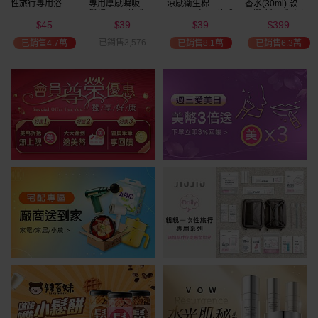
涼感衛生棉
香水(30ml) 款式
性旅行專用牙刷(1
平面醫用口罩(30
(NEW)1包入 款式
可選 新款香味上
入) 款式可選
入)輕親系列 款式
39
399
9
166
可選
市/平替香水/大牌
可選 MD雙鋼印
$
$
$
$
美幣
香水/大牌平替
已銷售8.1萬
已銷售6.3萬
已銷售8.6萬
已銷售43.1萬
加碼送