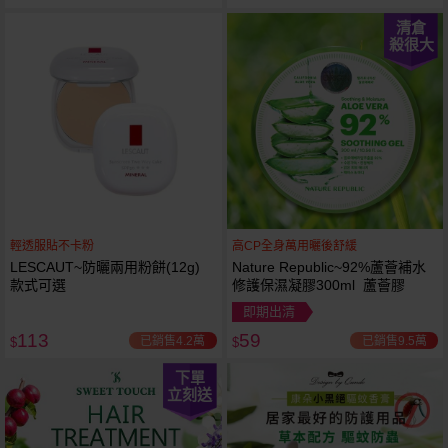
清倉
殺很大
輕透服貼不卡粉
高CP全身萬用曬後舒緩
LESCAUT~防曬兩用粉餅(12g)
Nature Republic~92%蘆薈補水
款式可選
修護保濕凝膠300ml 蘆薈膠
即期出清
113
59
已銷售4.2萬
已銷售9.5萬
$
$
下單
立刻送