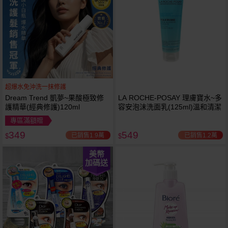
超爆水免沖洗一抹修護
Dream Trend 凱夢~果酸極致修
LA ROCHE-POSAY 理膚寶水~多
護精華(經典修護)120ml
容安泡沫洗面乳(125ml)溫和清潔
專區滿額贈
349
549
已銷售1.9萬
已銷售1.2萬
$
$
美幣
加碼送