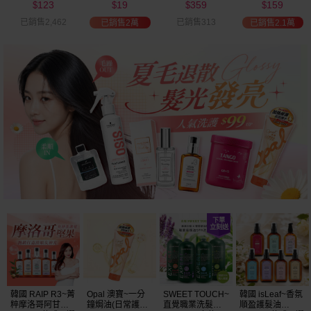
359
159
179
690
可選
$
$
$
$
已銷售313
已銷售6,638
已銷售371
已銷售2.1萬
SWEET TOUCH~
韓國 isLeaf~香氛
日本熊野
Dream Trend 凱
直覺職業洗髮精
順盈護髮油
~PharmaACT無
夢~LYKY香水護