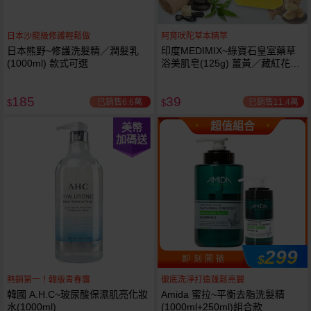
日本沙龍級修護輕鬆做
阿育吠陀草本精萃
日本熊野~修護洗髮精／潤髮乳
印度MEDIMIX~綠寶石皇室藥草
(1000ml) 款式可選
浴美肌皂(125g) 薑黃／藏紅花／
岩蘭草 款式可選
185
39
已銷售6.6萬
已銷售11.4萬
$
$
超值組合
美幣
加碼送
299
$
即 刻 開 搶
熱銷第一！韓版青春露
徹底洗淨打造蓬鬆亮麗
韓國 A.H.C~玻尿酸保濕肌亮化妝
Amida 蜜拉~平衡去脂洗髮精
水(1000ml)
(1000ml+250ml)組合款