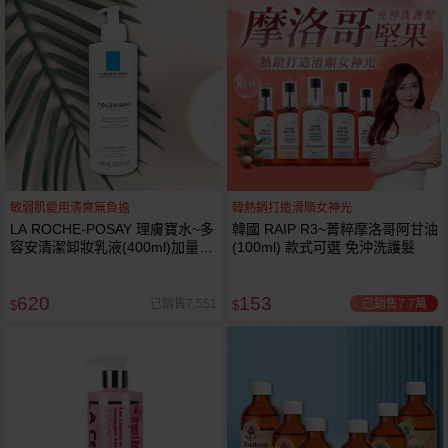
敏弱肌愛用清爽無負擔
韓熱銷打造滑順女神光
LA ROCHE-POSAY 理膚寶水~多
韓國 RAIP R3~菁粹摩洛哥阿甘油
容安清潔卸妝乳液(400ml)加量
(100ml) 款式可選 免沖洗護髮
卸妝乳液
620
153
已銷售7.7萬
已銷售7,551
$
$