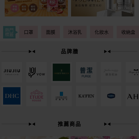
熱門
口罩
面膜
沐浴乳
化妝水
收納盒
標籤
品牌牆
下單
立刻送
推薦商品