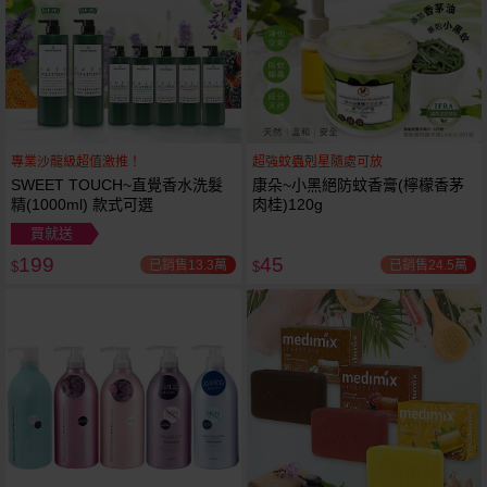
專業沙龍級超值激推！
超強蚊蟲剋星隨處可放
SWEET TOUCH~直覺香水洗髮
康朵~小黑絕防蚊香膏(檸檬香茅
精(1000ml) 款式可選
肉桂)120g
買就送
199
45
已銷售13.3萬
已銷售24.5萬
$
$