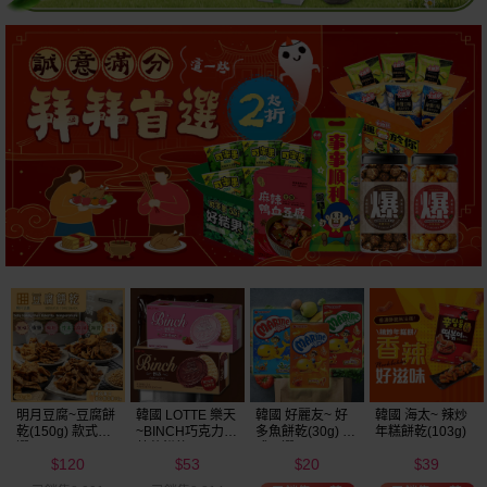
明月豆腐~豆腐餅
韓國 LOTTE 樂天
韓國 好麗友~ 好
韓國 海太~ 辣炒
乾(150g) 款式可
~BINCH巧克力／
多魚餅乾(30g) 款
年糕餅乾(103g)
選
草莓餅乾(102g)
式可選
120
53
20
39
款式可選
$
$
$
$