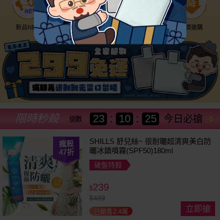
新品NEW
優惠神券
美幣回饋
降價搶購
限時秒殺
23
:
10
:
23
今日必搶
倒數
SHILLS 舒兒絲~ 很耐曬超清爽美白防
瘋殺
曬冰鎮噴霧(SPF50)180ml
47
折
破盤特殺
239
$
$
499
立即搶
已銷售2.4萬