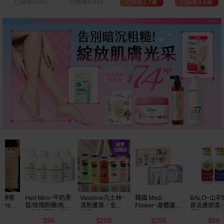
已銷售8,001
已銷售8,814
已銷售2.7萬
已銷售9.6萬
Vaseline凡士林~
韓國 Medi
BALO~山羊奶全
NIVEA妮維雅~亮
清新蘆薈／全效
Flower~身體護理
身活膚保濕／玻
白極致嫩膚乳液
滋潤／可可深層
香氛禮盒(沐浴乳
尿酸高效嫩白乳
400ml
208
255
89
299
／密集保濕／淨
300ml+乳液
液(550ml) 款式可
$
$
$
$