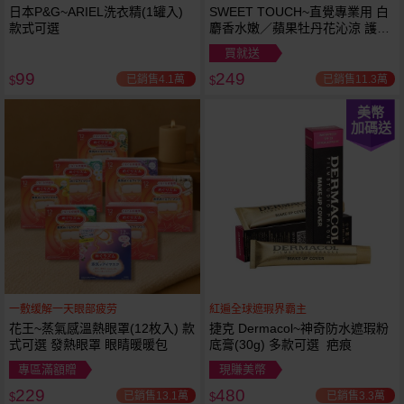
日本P&G~ARIEL洗衣精(1罐入)
SWEET TOUCH~直覺專業用 白
款式可選
麝香水嫩／蘋果牡丹花沁涼 護髮
膜(1000ml) 款式可選 全新包裝
買就送
99
249
已銷售4.1萬
已銷售11.3萬
$
$
美幣
加碼送
一敷缓解一天眼部疲劳
紅遍全球遮瑕界霸主
花王~蒸氣感溫熱眼罩(12枚入) 款
捷克 Dermacol~神奇防水遮瑕粉
式可選 發熱眼罩 眼睛暖暖包
底膏(30g) 多款可選 疤痕
專區滿額贈
現賺美幣
229
480
已銷售13.1萬
已銷售3.3萬
$
$