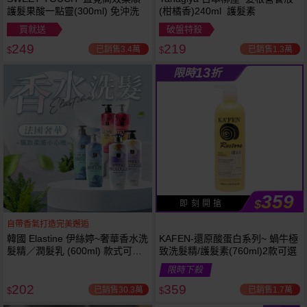
護髮果酸一點靈(300ml) 免沖洗
(柑橘香)240ml 護髮素
買就送
破盤特殺
249
219
已銷售3.4萬
已銷售1.3萬
$
$
13
限時
折
359
$
即 刻 開 搶
自帶香氣打造完美邂逅
韓國 Elastine 伊絲婷~奢華香水洗
KAFEN-還原酸蛋白系列~ 蝸牛極
髮精／潤髮乳 (600ml) 款式可選
致洗髮精/護髮素(760ml)2款可選
最新2024升級版
限時下殺
202
359
已銷售30.3萬
已銷售1.7萬
$
$