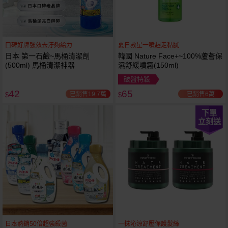
口碑好牌強效去汙夠給力
夏日救星一噴趕走黏膩
日本 第一石鹼~馬桶清潔劑
韓國 Nature Face+~100%蘆薈保
(500ml) 馬桶清潔神器
濕舒緩噴霧(150ml)
破盤特殺
42
65
已銷售19.7萬
已銷售6萬
$
$
下單
立刻送
日本熱銷50倍超強殺菌
一抹沁涼舒壓保護髮絲