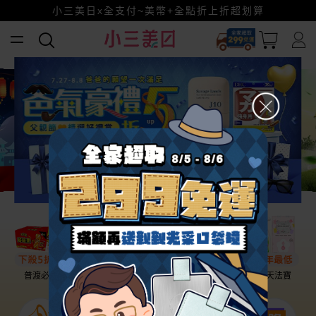
幫老爸清空購物車！
小三美日x全支付~美幣+全點折上折超划算
賺美幣~換好禮~立即換GO~
普渡必備
話題保養
盛夏提案
雨天法寶