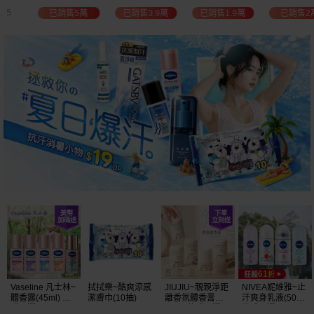
白透亮 乳液
300ml+護手霜
選
已銷售3.9萬
已銷售1.9萬
已銷售2萬
已銷售1.5萬
(725ml) 款式可選
80g) 款式可選
加大容量
JIUJIU~親親淨距
NIVEA妮維雅~止
NIVEA 妮維雅~止
VOW~淨味君長效
離香氛體香膏
汗爽身乳液(50ml)
汗爽身乳膏Pro升
止汗噴霧(30ml)
(35g) 款式可選
款式可選
級版(50ml) 款式
體味管理