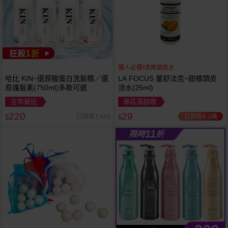
1
狂殺
折
懶人必備!清爽頭皮水
哈比 KIN~還原酸蛋白洗髮精／還
LA FOCUS 蕾舒法克~甜橘頭皮
原護髮素(750ml)多款可選
涼水(25ml)
全年最低
專區滿額贈
220
29
已銷售6.3萬
已銷售7,448
$
$
11
限時
折