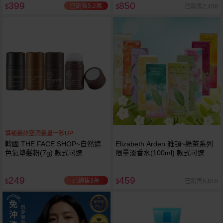
399
850
已銷售5.2萬
已銷售2,498
$
$
填補髮絲空洞髮量一秒UP
韓國 THE FACE SHOP~自然遮
Elizabeth Arden 雅頓~綠茶系列
色氣墊髮粉(7g) 款式可選
限量淡香水(100ml) 款式可選
249
459
已銷售3萬
已銷售5,810
$
$