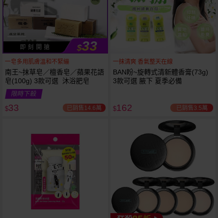
33
$
即 刻 開 搶
一皂多用肌膚溫和不緊繃
一抹清爽 香氣整天在線
南王~抹草皂／檀香皂／蘋果花語
BAN盼~旋轉式清新體香膏(73g)
皂(100g) 3款可選 沐浴肥皂
3款可選 腋下 夏季必備
限時下殺
下單
立刻送
33
162
已銷售14.6萬
已銷售3.5萬
$
$