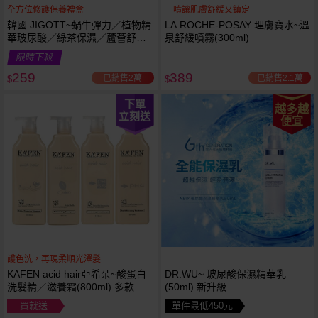
全方位修護保養禮盒
一噴讓肌膚舒緩又鎮定
韓國 JIGOTT~蝸牛彈力／植物精
LA ROCHE-POSAY 理膚寶水~溫
華玻尿酸／綠茶保濕／蘆薈舒緩
泉舒緩噴霧(300ml)
修復 禮盒(5件組) 款式可選 化妝
限時下殺
水+乳液+面霜
259
389
已銷售2萬
已銷售2.1萬
$
$
下單
越多越
立刻送
便宜
護色洗，再現柔順光澤髮
KAFEN acid hair亞希朵~酸蛋白
DR.WU~ 玻尿酸保濕精華乳
洗髮精／滋養霜(800ml) 多款可
(50ml) 新升級
選
買就送
單件最低450元