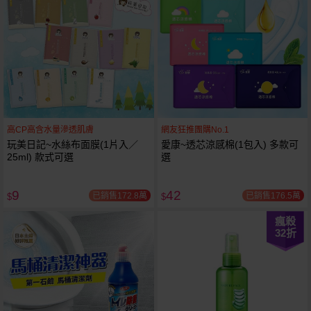
高CP高含水量滲透肌膚
網友狂推團購No.1
玩美日記~水絲布面膜(1片入／
愛康~透芯涼感棉(1包入) 多款可
25ml) 款式可選
選
9
42
已銷售172.8萬
已銷售176.5萬
$
$
瘋殺
32
折