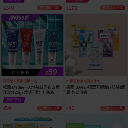
249
199
已銷售1.1萬
已銷售70.6萬
$
$
越多越
越多越
59
限時
折
便宜
便宜
59
$
即 刻 開 搶
韓國超人氣票選第一名
一顆急救補充肌膚水份
韓國 Median~93%強效淨白去垢
德國 Balea~精華素膠囊(7粒裝)膠
牙膏(120g) 款式可選 升級版
囊 款式可選
限時下殺
59
45
已銷售48.8萬
已銷售60.9萬
$
$