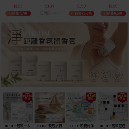
(2000ml) 多款可
(100ml) 款式可選
添加潤髮乳
髮油(50ml) 款式
199
169
109
199
選 全新包裝
(600ml)
可選
$
$
$
$
已銷售2,350
已銷售70.6萬
已銷售6.5萬
已銷售1.2萬
JIUJIU~親親純淨
JIUJIU~親親輕奢
JIUJIU~親親一次
JIUJIU~親親成人