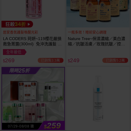
34
狂殺
折
居家香氛護髮喚醒光彩
一瓶多效！睡前安心調理
LA CODERS 珂妍~119櫻花嚴損
Nature Tree~保濕濃縮／美白濃
救急菁露(300ml) 免沖洗護髮 蕾
縮／抗皺活膚／玫瑰抗皺／控油
舒法克
抗痘／舒敏修護 精華液(250ml) 6
全年最低
款可選
269
249
已銷售3.3萬
已銷售5.2萬
$
$
25
限時
折
259
$
07/29-08/08 搶