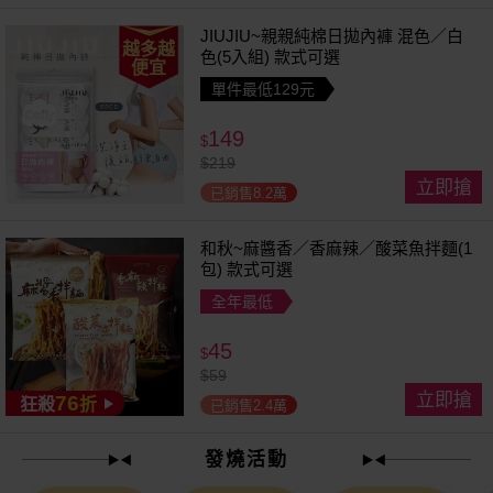
JIUJIU~親親純棉日拋內褲 混色／白
越多越
色(5入組) 款式可選
便宜
單件最低129元
149
$
$
219
立即搶
已銷售8.2萬
和秋~麻醬香／香麻辣／酸菜魚拌麵(1
包) 款式可選
全年最低
45
$
$
59
立即搶
76
狂殺
折
已銷售2.4萬
發燒活動