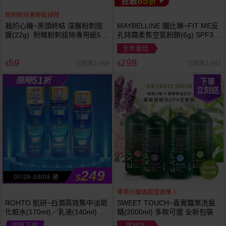
85
狂殺
折
粉刺終結者輕鬆掃除
我的心機~黑頭終結 深層粉刺拔
MAYBELLINE 媚比琳~FIT ME反
膜(22g) 附贈粉刺拔除專用紙50
孔特霧柔焦空氣粉餅(6g) SPF32
張
PA+++ 款式可選 空氣小圓餅
全年最低
59
298
已銷售2,458
已銷售1,483
$
$
51
限時
折
下單
立刻送
249
$
07/29-08/08 搶
專業沙龍級超值激推！
ROHTO 肌研~白潤高效集中淡斑
SWEET TOUCH~直覺職業洗髮
化粧水(170ml)／乳液(140ml) 款
精(2000ml) 多款可選 全新包裝
式可選
限時下殺
買就送