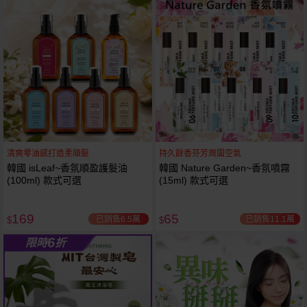
61
狂殺
折
清爽零油感打造柔順髮
持久餘香芬芳周圍空氣
韓國 isLeaf~香氛順盈護髮油
韓國 Nature Garden~香氛噴霧
(100ml) 款式可選
(15ml) 款式可選
169
65
已銷售6.5萬
已銷售11.1萬
$
$
6
限時
折