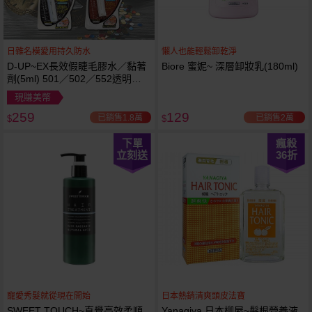
日雜名模愛用持久防水
懶人也能輕鬆卸乾淨
D-UP~EX長效假睫毛膠水／黏著
Biore 蜜妮~ 深層卸妝乳(180ml)
劑(5ml) 501／502／552透明／
553黑色／554咖啡色 款式可選
現賺美幣
259
129
已銷售1.8萬
已銷售2萬
$
$
下單
瘋殺
立刻送
36
折
寵愛秀髮就從現在開始
日本熱銷清爽頭皮法寶
SWEET TOUCH~直覺高效柔順
Yanagiya 日本柳屋~髮根營養液