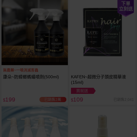
下單
立刻送
無農藥~一噴消滅害蟲
康朵~防蟑螂螞蟻噴劑(500ml)
KAFEN~超微分子頭皮精華液
(15ml)
買就送
199
109
已銷售2萬
已銷售2,041
$
$