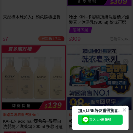
309
$
即 刻 開 搶
天然樟木球(6入) 顏色隨機出貨
哈比 KIN~卡碧絲頂級洗髮精／護
髮素／沐浴乳(900ml) 款式可選
限時下殺
7
309
已銷售1.7萬
已銷售5,061
$
$
買多賺好禮
139
$
即 刻 開 搶
加
入LINE好友獲得驚喜折扣!
網路票選滋養洗護No.1
韓國銷售第一天然品牌
加入 LINE 帳號
KAFEN acid hair亞希朵~酸蛋白
韓國 無瓊花~抗菌洗衣皂／女性
洗髮精／滋養霜 300ml 多款可選
貼身衣物去污皂／衣襪去污皂／
抹布去油汙家事皂／高彩漂白皂