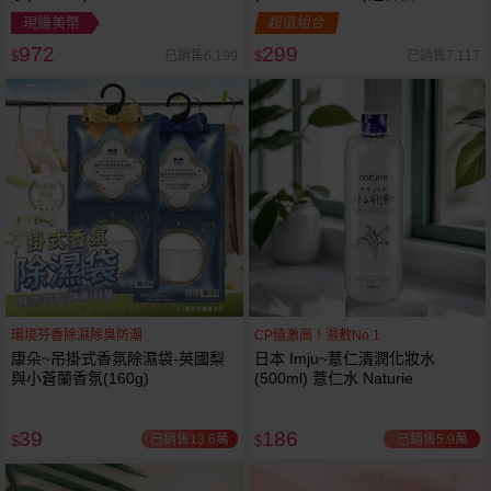
現賺美幣
超值組合
972
299
已銷售6,199
已銷售7,117
$
$
環境芬香除濕除臭防潮
CP值激高！濕敷No.1
康朵~吊掛式香氛除濕袋-英國梨
日本 Imju~薏仁清潤化妝水
與小蒼蘭香氛(160g)
(500ml) 薏仁水 Naturie
39
186
已銷售13.6萬
已銷售5.9萬
$
$