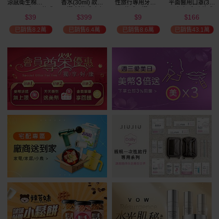
涼感衛生棉
香水(30ml) 款式
性旅行專用牙刷(1
平面醫用口罩(30
(NEW)1包入 款式
可選 新款香味上
入) 款式可選
入)輕親系列 款式
39
399
9
166
可選
市/平替香水/大牌
可選 MD雙鋼印
$
$
$
$
美幣
香水/大牌平替
已銷售8.2萬
已銷售6.4萬
已銷售8.6萬
已銷售43.1萬
加碼送