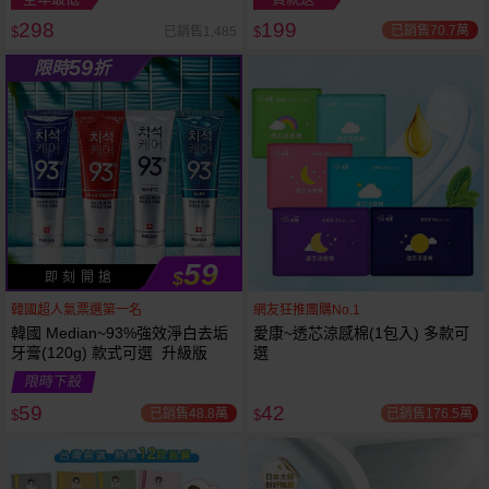
298
199
已銷售70.7萬
已銷售1,485
$
$
越多越
越多越
59
限時
折
便宜
便宜
59
$
即 刻 開 搶
韓國超人氣票選第一名
網友狂推團購No.1
韓國 Median~93%強效淨白去垢
愛康~透芯涼感棉(1包入) 多款可
牙膏(120g) 款式可選 升級版
選
限時下殺
59
42
已銷售48.8萬
已銷售176.5萬
$
$