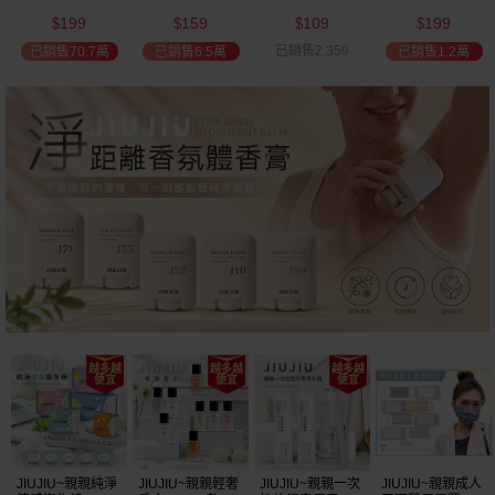
(2000ml) 多款可
(100ml) 款式可選
添加潤髮乳
髮油(50ml) 款式
199
159
109
199
選 全新包裝
(600ml)
可選
$
$
$
$
已銷售2,359
已銷售70.7萬
已銷售6.5萬
已銷售1.2萬
JIUJIU~親親純淨
JIUJIU~親親輕奢
JIUJIU~親親一次
JIUJIU~親親成人