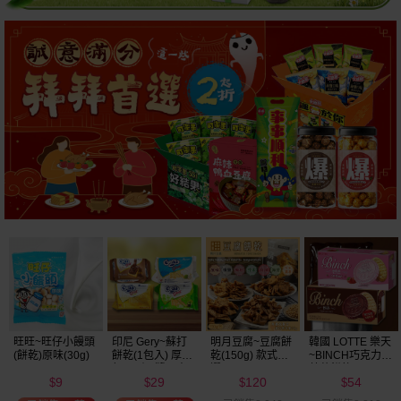
明月豆腐~豆腐餅
韓國 LOTTE 樂天
韓國 好麗友~ 好
韓國 海太~ 辣炒
乾(150g) 款式可
~BINCH巧克力／
多魚餅乾(30g) 款
年糕餅乾(103g)
選
草莓餅乾(102g)
式可選
120
54
20
39
款式可選
$
$
$
$