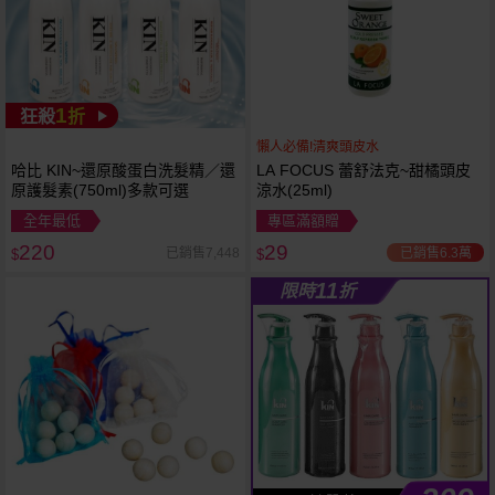
1
狂殺
折
懶人必備!清爽頭皮水
哈比 KIN~還原酸蛋白洗髮精／還
LA FOCUS 蕾舒法克~甜橘頭皮
原護髮素(750ml)多款可選
涼水(25ml)
全年最低
專區滿額贈
220
29
已銷售6.3萬
已銷售7,448
$
$
11
限時
折