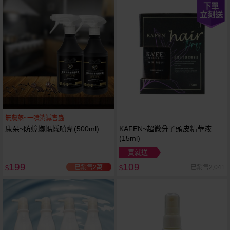
下單
立刻送
無農藥~一噴消滅害蟲
康朵~防蟑螂螞蟻噴劑(500ml)
KAFEN~超微分子頭皮精華液
(15ml)
買就送
199
109
已銷售2萬
已銷售2,041
$
$