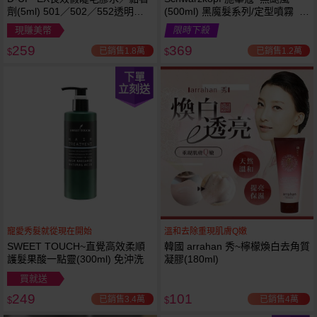
劑(5ml) 501／502／552透明／
(500ml) 黑魔髮系列/定型噴霧 施
553黑色／554咖啡色 款式可選
華寇
現賺美幣
限時下殺
259
369
已銷售1.8萬
已銷售1.2萬
$
$
下單
立刻送
寵愛秀髮就從現在開始
溫和去除重現肌膚Q嫩
SWEET TOUCH~直覺高效柔順
韓國 arrahan 秀~檸檬煥白去角質
護髮果酸一點靈(300ml) 免沖洗
凝膠(180ml)
買就送
249
101
已銷售3.4萬
已銷售4萬
$
$