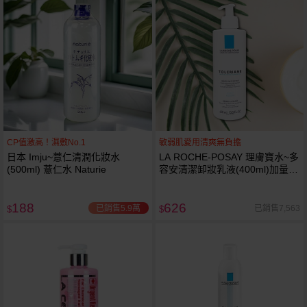
CP值激高！濕敷No.1
敏弱肌愛用清爽無負擔
日本 Imju~薏仁清潤化妝水
LA ROCHE-POSAY 理膚寶水~多
(500ml) 薏仁水 Naturie
容安清潔卸妝乳液(400ml)加量
卸妝乳液
188
626
已銷售5.9萬
已銷售7,563
$
$