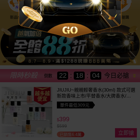
新品NEW
優惠神券
美幣回饋
降價搶購
限時秒殺
22
:
18
:
01
今日必搶
倒數
JIUJIU~親親輕奢香水(30ml) 款式可選
越多越
新款香味上市/平替香水/大牌香水/大
便宜
牌平替
單件最低309元
399
$
$
599
立即搶
已銷售6.4萬