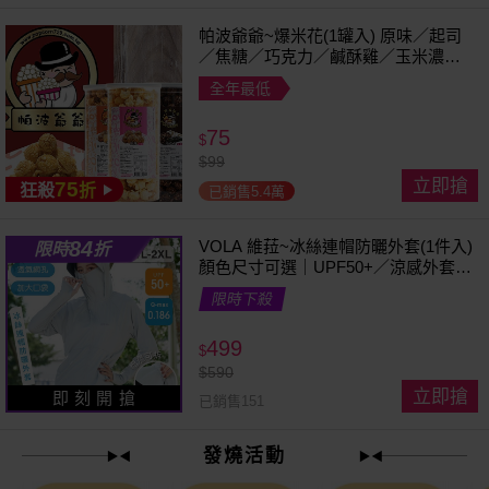
帕波爺爺~爆米花(1罐入) 原味／起司
／焦糖／巧克力／鹹酥雞／玉米濃湯
／珍珠奶茶 款式可選
全年最低
75
$
$
99
立即搶
75
狂殺
折
已銷售5.4萬
84
VOLA 維菈~冰絲連帽防曬外套(1件入)
限時
折
顏色尺寸可選｜UPF50+／涼感外套／
可拆帽簷／馬尾孔設計／機車族防曬
限時下殺
499
$
$
590
立即搶
即 刻 開 搶
已銷售151
發燒活動