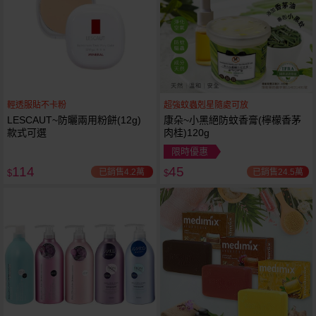
輕透服貼不卡粉
超強蚊蟲剋星隨處可放
LESCAUT~防曬兩用粉餅(12g)
康朵~小黑絕防蚊香膏(檸檬香茅
款式可選
肉桂)120g
限時優惠
114
45
已銷售4.2萬
已銷售24.5萬
$
$