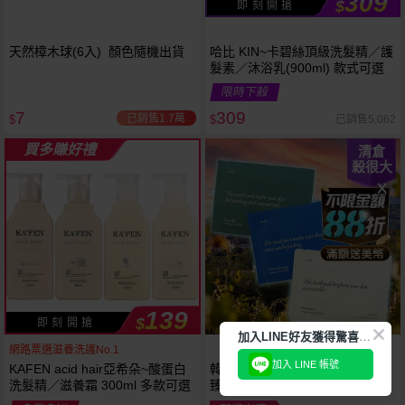
309
$
即 刻 開 搶
天然樟木球(6入) 顏色隨機出貨
哈比 KIN~卡碧絲頂級洗髮精／護
髮素／沐浴乳(900ml) 款式可選
限時下殺
7
309
已銷售1.7萬
已銷售5,062
$
$
買多賺好禮
清倉
殺很大
139
$
即 刻 開 搶
加
入LINE好友獲得驚喜折扣!
網路票選滋養洗護No.1
加入 LINE 帳號
KAFEN acid hair亞希朵~酸蛋白
韓國 aroh 艾洛~海洋水活保濕／
洗髮精／滋養霜 300ml 多款可選
臻護提亮／積雪草清爽面膜(單片
25ml) 款式可選