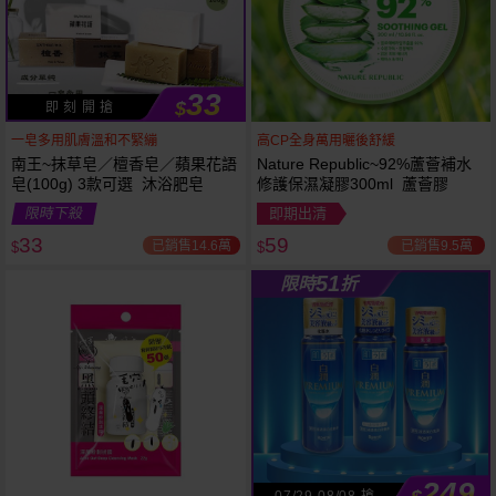
33
$
即 刻 開 搶
一皂多用肌膚溫和不緊繃
高CP全身萬用曬後舒緩
南王~抹草皂／檀香皂／蘋果花語
Nature Republic~92%蘆薈補水
皂(100g) 3款可選 沐浴肥皂
修護保濕凝膠300ml 蘆薈膠
53
限時
折
限時下殺
即期出清
下單
立刻送
33
59
已銷售14.6萬
已銷售9.5萬
$
$
51
限時
折
249
07/29-08/08 搶