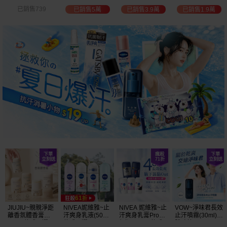
白透亮 乳液
300ml+護手霜
選
已銷售3.9萬
已銷售1.9萬
已銷售2萬
已銷售1.5萬
(725ml) 款式可選
80g) 款式可選
加大容量
JIUJIU~親親淨距
NIVEA妮維雅~止
NIVEA 妮維雅~止
VOW~淨味君長效
離香氛體香膏
汗爽身乳液(50ml)
汗爽身乳膏Pro升
止汗噴霧(30ml)
(35g) 款式可選
款式可選
級版(50ml) 款式
體味管理