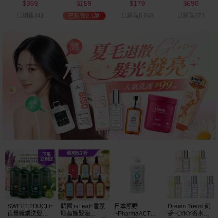
359
159
179
690
可選
$
$
$
$
已銷售341
已銷售6,643
已銷售373
已銷售2.1萬
SWEET TOUCH~
韓國 isLeaf~香氛
日本熊野
Dream Trend 凱
直覺職業洗髮精
順盈護髮油
~PharmaACT無
夢~LYKY香水護