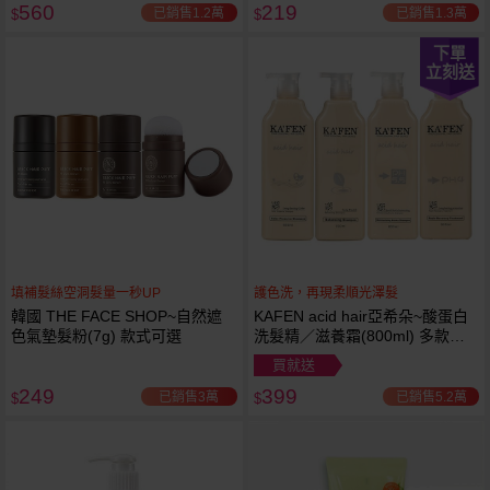
560
219
已銷售1.2萬
已銷售1.3萬
$
$
下單
立刻送
填補髮絲空洞髮量一秒UP
護色洗，再現柔順光澤髮
韓國 THE FACE SHOP~自然遮
KAFEN acid hair亞希朵~酸蛋白
色氣墊髮粉(7g) 款式可選
洗髮精／滋養霜(800ml) 多款可
選
買就送
249
399
已銷售3萬
已銷售5.2萬
$
$