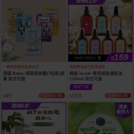
53
限時
折
61
狂殺
折
159
$
08/07-08/11 搶
一顆急救補充肌膚水份
清爽零油感打造柔順髮
德國 Balea~精華素膠囊(7粒裝)膠
韓國 isLeaf~香氛順盈護髮油
囊 款式可選
(100ml) 款式可選
限時下殺
45
159
已銷售60.9萬
已銷售6.5萬
$
$
6
限時
折
清倉
殺很大