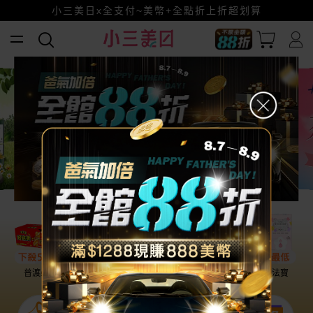
全館88折爸氣加倍！
小三美日x全支付~美幣+全點折上折超划算
賺美幣~換好禮~立即換GO~
普渡必備
話題保養
盛夏提案
雨天法寶