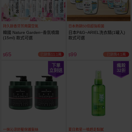
持久餘香芬芳周圍空氣
日本熱銷50倍超強殺菌
韓國 Nature Garden~香氛噴霧
日本P&G~ARIEL洗衣精(1罐入)
(15ml) 款式可選
款式可選
65
99
已銷售11.1萬
已銷售4.1萬
$
$
下單
瘋殺
立刻送
32
折
一抹沁涼舒壓保護髮絲
夏日救星一噴趕走黏膩