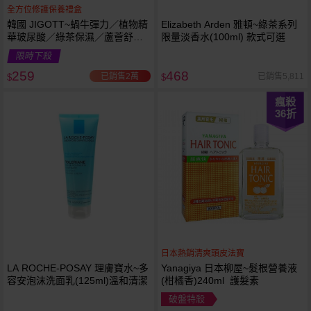
全方位修護保養禮盒
韓國 JIGOTT~蝸牛彈力／植物精
Elizabeth Arden 雅頓~綠茶系列
華玻尿酸／綠茶保濕／蘆薈舒緩
限量淡香水(100ml) 款式可選
修復 禮盒(5件組) 款式可選 化妝
限時下殺
水+乳液+面霜
259
468
已銷售2萬
已銷售5,811
$
$
瘋殺
36
折
日本熱銷清爽頭皮法寶
LA ROCHE-POSAY 理膚寶水~多
Yanagiya 日本柳屋~髮根營養液
容安泡沫洗面乳(125ml)溫和清潔
(柑橘香)240ml 護髮素
破盤特殺