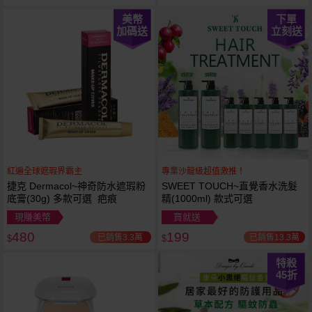
美幣
下單
加碼送
立刻送
紅遍全球遮瑕界霸主
專業沙龍級超值激推！
捷克 Dermacol~神奇防水遮瑕粉
SWEET TOUCH~直覺香水洗髮
底膏(30g) 多款可選 疤痕
精(1000ml) 款式可選
現賺美幣
買就送
480
199
已銷售3.3萬
已銷售13.3萬
$
$
特殺
45
折