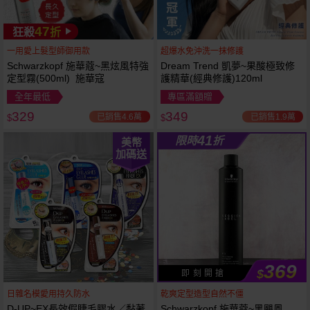
47
狂殺
折
一用愛上髮型師御用款
超爆水免沖洗一抹修護
Schwarzkopf 施華蔻~黑炫風特強
Dream Trend 凱夢~果酸極致修
定型霧(500ml) 施華寇
護精華(經典修護)120ml
全年最低
專區滿額贈
329
349
已銷售4.6萬
已銷售1.9萬
$
$
41
限時
折
美幣
加碼送
369
$
即 刻 開 搶
日雜名模愛用持久防水
乾爽定型造型自然不僵
D-UP~EX長效假睫毛膠水／黏著
Schwarzkopf 施華蔻~黑颶風