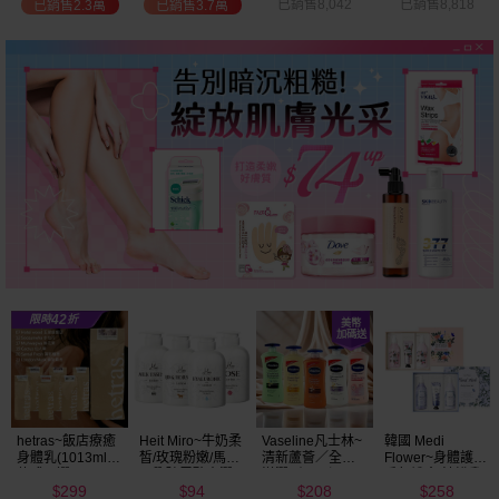
已銷售8,042
已銷售8,818
已銷售2.7萬
已銷售9.7萬
Vaseline凡士林~
韓國 Medi
BALO~山羊奶全
NIVEA妮維雅~亮
清新蘆薈／全效
Flower~身體護理
身活膚保濕／玻
白極致嫩膚乳液
滋潤／可可深層
香氛禮盒(沐浴乳
尿酸高效嫩白乳
400ml
208
258
91
299
／密集保濕／淨
300ml+乳液
液(550ml) 款式可
$
$
$
$