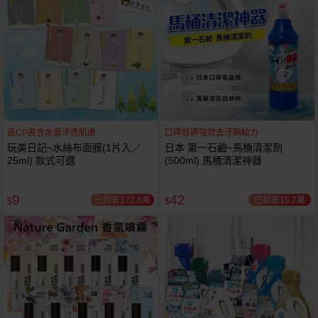
高CP高含水量滲透肌膚
口碑好牌強效去汙夠給力
玩美日記~水絲布面膜(1片入／
日本 第一石鹼~馬桶清潔劑
25ml) 款式可選
(500ml) 馬桶清潔神器
9
42
已銷售172.8萬
已銷售19.7萬
$
$