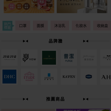
熱門
口罩
面膜
沐浴乳
化妝水
收納盒
標籤
品牌牆
下單
立刻送
推薦商品