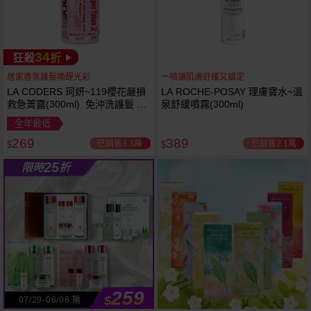
34
狂殺
折
居家香氛護髮喚醒光彩
一噴讓肌膚舒緩又鎮定
LA CODERS 珂妍~119櫻花嚴損
LA ROCHE-POSAY 理膚寶水~溫
救急菁露(300ml) 免沖洗護髮 蕾
泉舒緩噴霧(300ml)
舒法克
全年最低
269
389
已銷售3.3萬
已銷售2.1萬
$
$
25
限時
折
259
$
07/29-08/08 搶