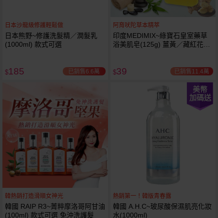
日本沙龍級修護輕鬆做
阿育吠陀草本精萃
日本熊野~修護洗髮精／潤髮乳
印度MEDIMIX~綠寶石皇室藥草
(1000ml) 款式可選
浴美肌皂(125g) 薑黃／藏紅花／
岩蘭草 款式可選
185
39
已銷售6.6萬
已銷售11.4萬
$
$
美幣
加碼送
韓熱銷打造滑順女神光
熱銷第一！韓版青春露
韓國 RAIP R3~菁粹摩洛哥阿甘油
韓國 A.H.C~玻尿酸保濕肌亮化妝
(100ml) 款式可選 免沖洗護髮
水(1000ml)