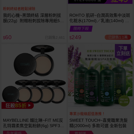
$
粉刺終結者輕鬆掃除
我的心機~黑頭終結 深層粉刺拔
ROHTO 肌研~白潤高效集中淡斑
膜(22g) 附贈粉刺拔除專用紙50
化粧水(170ml)／乳液(140ml) 款
張
式可選
限時下殺
60
249
已銷售1.1萬
已銷售2,461
$
$
下單
立刻送
85
狂殺
折
專業沙龍級超值激推！
MAYBELLINE 媚比琳~FIT ME反
SWEET TOUCH~直覺職業洗髮
孔特霧柔焦空氣粉餅(6g) SPF32
精(2000ml) 多款可選 全新包裝
PA+++ 款式可選 空氣小圓餅
全年最低
買就送