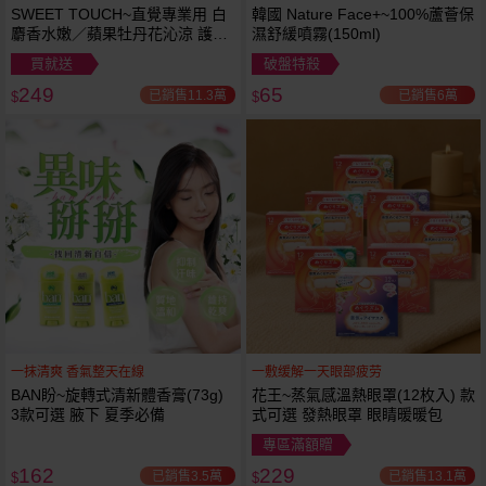
SWEET TOUCH~直覺專業用 白
韓國 Nature Face+~100%蘆薈保
麝香水嫩／蘋果牡丹花沁涼 護髮
濕舒緩噴霧(150ml)
膜(1000ml) 款式可選 全新包裝
買就送
破盤特殺
249
65
已銷售11.3萬
已銷售6萬
$
$
一抹清爽 香氣整天在線
一敷缓解一天眼部疲劳
BAN盼~旋轉式清新體香膏(73g)
花王~蒸氣感溫熱眼罩(12枚入) 款
3款可選 腋下 夏季必備
式可選 發熱眼罩 眼睛暖暖包
專區滿額贈
162
229
已銷售3.5萬
已銷售13.1萬
$
$