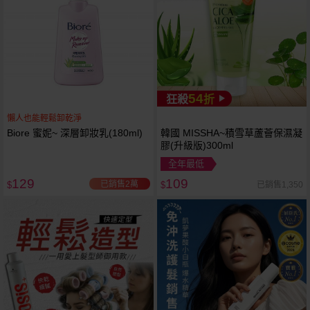
54
狂殺
折
懶人也能輕鬆卸乾淨
Biore 蜜妮~ 深層卸妝乳(180ml)
韓國 MISSHA~積雪草蘆薈保濕凝
膠(升級版)300ml
全年最低
129
109
已銷售2萬
已銷售1,350
$
$