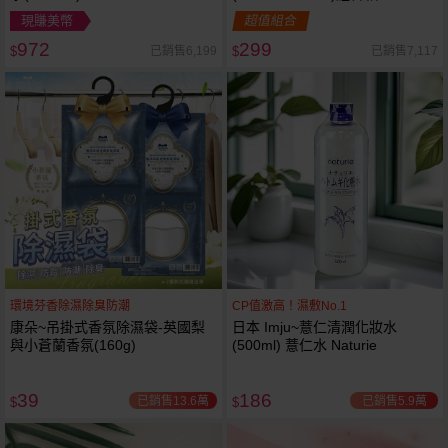
現賺美幣
超值組合
972
299
已銷售6,199
已銷售7,117
$
$
環境芬香除濕除臭防潮
CP值激高！濕敷No.1
康朵~吊掛式香氛除濕袋-英國梨
日本 Imju~薏仁清潤化妝水
與小蒼蘭香氛(160g)
(500ml) 薏仁水 Naturie
39
186
已銷售13.6萬
已銷售5.9萬
$
$