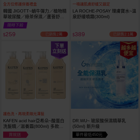
全方位修護保養禮盒
一噴讓肌膚舒緩又鎮定
韓國 JIGOTT~蝸牛彈力／植物精
LA ROCHE-POSAY 理膚寶水~溫
華玻尿酸／綠茶保濕／蘆薈舒緩
泉舒緩噴霧(300ml)
修復 禮盒(5件組) 款式可選 化妝
限時下殺
水+乳液+面霜
259
389
已銷售2萬
已銷售2.1萬
$
$
下單
越多越
立刻送
便宜
護色洗，再現柔順光澤髮
KAFEN acid hair亞希朵~酸蛋白
DR.WU~ 玻尿酸保濕精華乳
洗髮精／滋養霜(800ml) 多款可
(50ml) 新升級
選
買就送
單件最低450元