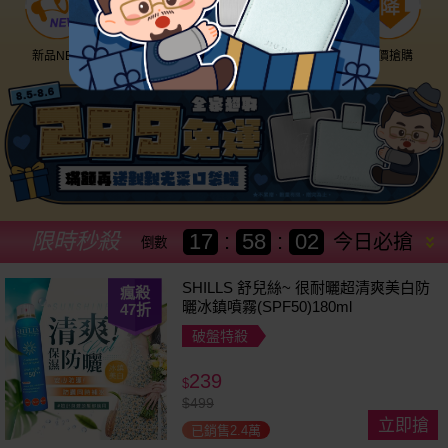
新品NEW
優惠神券
美幣回饋
降價搶購
限時秒殺
17
:
58
:
00
今日必搶
倒數
SHILLS 舒兒絲~ 很耐曬超清爽美白防
瘋殺
曬冰鎮噴霧(SPF50)180ml
47
折
破盤特殺
239
$
$
499
立即搶
已銷售2.4萬