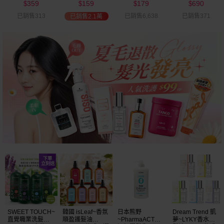
359
159
179
690
可選
$
$
$
$
已銷售313
已銷售6,638
已銷售371
已銷售2.1萬
SWEET TOUCH~
韓國 isLeaf~香氛
日本熊野
Dream Trend 凱
直覺職業洗髮精
順盈護髮油
~PharmaACT無
夢~LYKY香水護