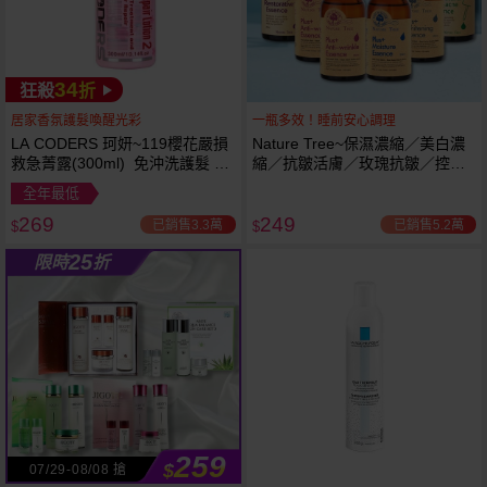
34
狂殺
折
居家香氛護髮喚醒光彩
一瓶多效！睡前安心調理
LA CODERS 珂妍~119櫻花嚴損
Nature Tree~保濕濃縮／美白濃
救急菁露(300ml) 免沖洗護髮 蕾
縮／抗皺活膚／玫瑰抗皺／控油
舒法克
抗痘／舒敏修護 精華液(250ml) 6
全年最低
款可選
269
249
已銷售3.3萬
已銷售5.2萬
$
$
25
限時
折
259
$
07/29-08/08 搶