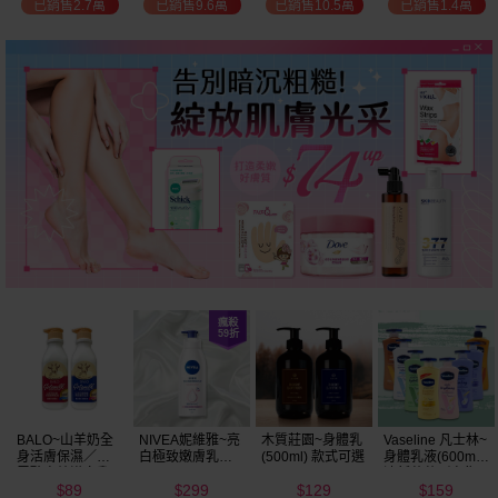
已銷售2.7萬
已銷售9.6萬
已銷售10.5萬
已銷售1.4萬
BALO~山羊奶全
NIVEA妮維雅~亮
木質莊園~身體乳
Vaseline 凡士林~
身活膚保濕／玻
白極致嫩膚乳液
(500ml) 款式可選
身體乳液(600ml)
尿酸高效嫩白乳
400ml
清新蘆薈／密集
89
299
129
159
液(550ml) 款式可
保濕鎖水／全方
$
$
$
$