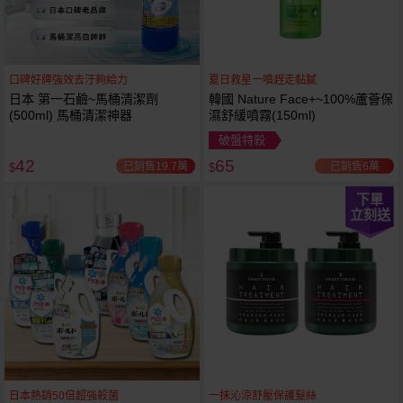
口碑好牌強效去汙夠給力
夏日救星一噴趕走黏膩
日本 第一石鹼~馬桶清潔劑
韓國 Nature Face+~100%蘆薈保
(500ml) 馬桶清潔神器
濕舒緩噴霧(150ml)
破盤特殺
42
65
已銷售19.7萬
已銷售6萬
$
$
下單
立刻送
日本熱銷50倍超強殺菌
一抹沁涼舒壓保護髮絲