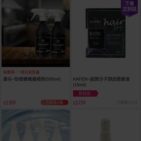
下單
立刻送
無農藥~一噴消滅害蟲
康朵~防蟑螂螞蟻噴劑(500ml)
KAFEN~超微分子頭皮精華液
(15ml)
買就送
199
109
已銷售2萬
已銷售2,041
$
$