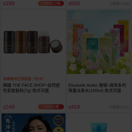
399
850
已銷售5.2萬
已銷售2,498
$
$
填補髮絲空洞髮量一秒UP
韓國 THE FACE SHOP~自然遮
Elizabeth Arden 雅頓~綠茶系列
色氣墊髮粉(7g) 款式可選
限量淡香水(100ml) 款式可選
249
459
已銷售3萬
已銷售5,810
$
$