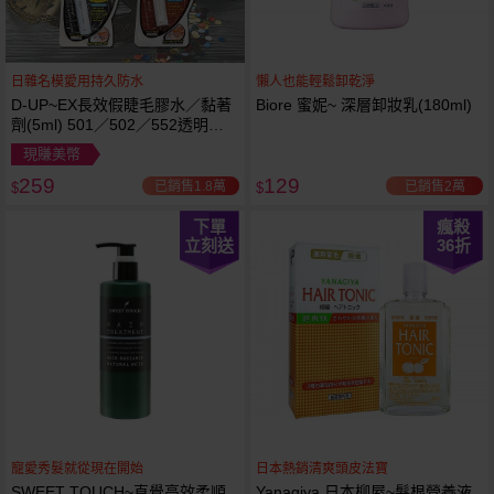
日雜名模愛用持久防水
懶人也能輕鬆卸乾淨
D-UP~EX長效假睫毛膠水／黏著
Biore 蜜妮~ 深層卸妝乳(180ml)
劑(5ml) 501／502／552透明／
553黑色／554咖啡色 款式可選
現賺美幣
259
129
已銷售1.8萬
已銷售2萬
$
$
下單
瘋殺
立刻送
36
折
寵愛秀髮就從現在開始
日本熱銷清爽頭皮法寶
SWEET TOUCH~直覺高效柔順
Yanagiya 日本柳屋~髮根營養液