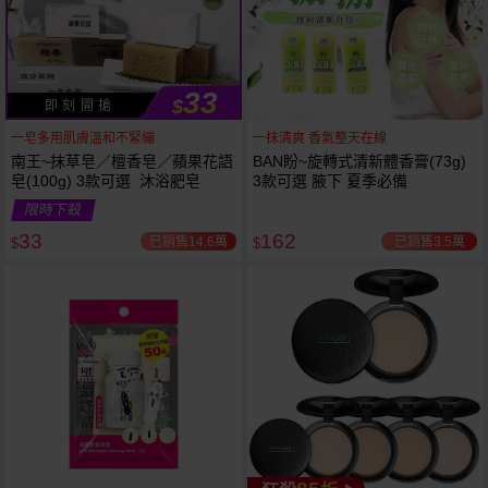
33
$
即 刻 開 搶
一皂多用肌膚溫和不緊繃
一抹清爽 香氣整天在線
南王~抹草皂／檀香皂／蘋果花語
BAN盼~旋轉式清新體香膏(73g)
皂(100g) 3款可選 沐浴肥皂
3款可選 腋下 夏季必備
限時下殺
下單
立刻送
33
162
已銷售14.6萬
已銷售3.5萬
$
$