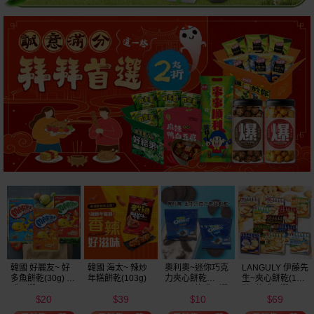
韓國 好麗友~ 好
韓國 海太~ 辣炒
奧利奧~迷你巧克
LANGULY 伊藤先
多魚餅乾(30g) 款
年糕餅乾(103g)
力夾心餅乾
生~夾心餅乾(1盒
式可選
(20.4g) 款式可選
裝) 款式可選
20
39
10
69
美式賣場熱銷
$
$
$
$