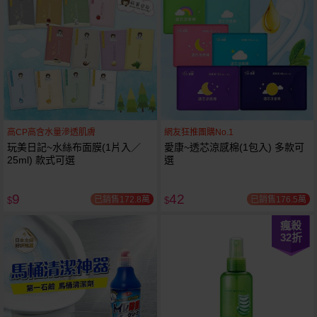
高CP高含水量滲透肌膚
網友狂推團購No.1
玩美日記~水絲布面膜(1片入／
愛康~透芯涼感棉(1包入) 多款可
25ml) 款式可選
選
9
42
已銷售172.8萬
已銷售176.5萬
$
$
瘋殺
32
折