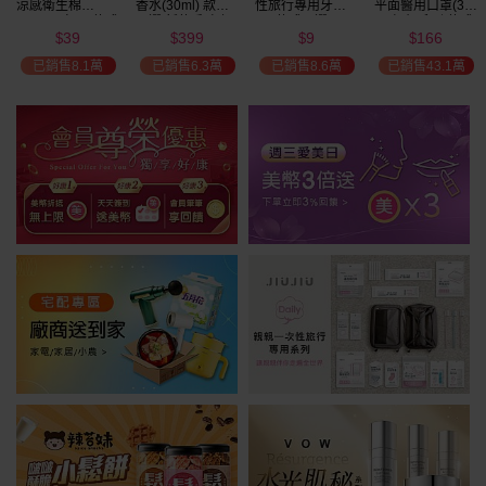
涼感衛生棉
香水(30ml) 款式
性旅行專用牙刷(1
平面醫用口罩(30
(NEW)1包入 款式
可選 新款香味上
入) 款式可選
入)輕親系列 款式
39
399
9
166
可選
市/平替香水/大牌
可選 MD雙鋼印
$
$
$
$
瘋殺
香水/大牌平替
已銷售8.1萬
已銷售6.3萬
已銷售8.6萬
已銷售43.1萬
59
折