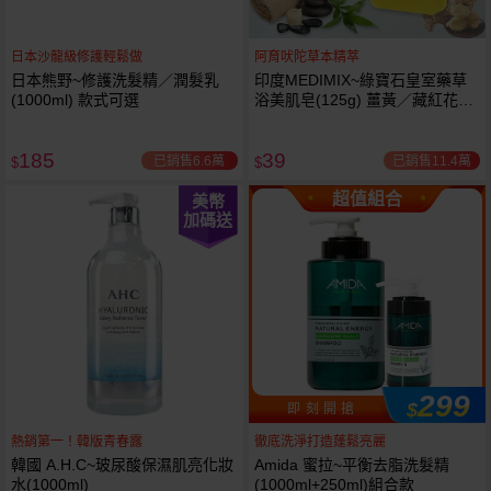
日本沙龍級修護輕鬆做
阿育吠陀草本精萃
日本熊野~修護洗髮精／潤髮乳
印度MEDIMIX~綠寶石皇室藥草
(1000ml) 款式可選
浴美肌皂(125g) 薑黃／藏紅花／
岩蘭草 款式可選
185
39
已銷售6.6萬
已銷售11.4萬
$
$
超值組合
美幣
加碼送
299
$
即 刻 開 搶
熱銷第一！韓版青春露
徹底洗淨打造蓬鬆亮麗
韓國 A.H.C~玻尿酸保濕肌亮化妝
Amida 蜜拉~平衡去脂洗髮精
水(1000ml)
(1000ml+250ml)組合款