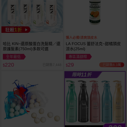
1
狂殺
折
懶人必備!清爽頭皮水
哈比 KIN~還原酸蛋白洗髮精／還
LA FOCUS 蕾舒法克~甜橘頭皮
原護髮素(750ml)多款可選
涼水(25ml)
全年最低
專區滿額贈
220
29
已銷售6.3萬
已銷售7,448
$
$
11
限時
折