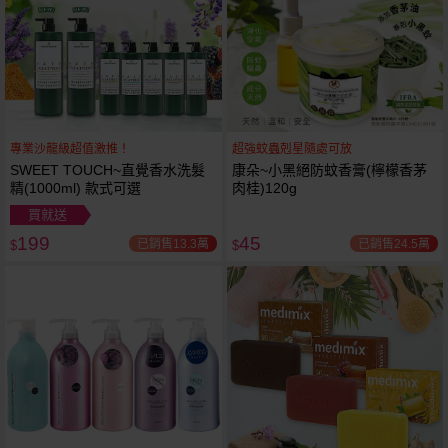
專業沙龍級超值激推！
超強蚊蟲剋星隨處可放
SWEET TOUCH~直覺香水洗髮
康朵~小黑絕防蚊香膏(檸檬香茅
精(1000ml) 款式可選
肉桂)120g
買就送
199
45
已銷售13.3萬
已銷售24.5萬
$
$