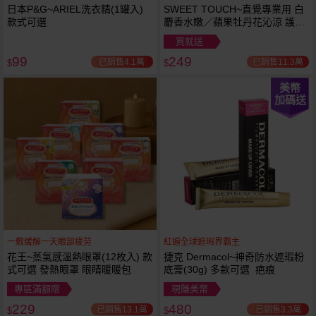
日本P&G~ARIEL洗衣精(1罐入)
SWEET TOUCH~直覺專業用 白
款式可選
麝香水嫩／蘋果牡丹花沁涼 護髮
膜(1000ml) 款式可選 全新包裝
買就送
99
249
已銷售4.1萬
已銷售11.3萬
$
$
美幣
加碼送
一敷缓解一天眼部疲劳
紅遍全球遮瑕界霸主
花王~蒸氣感溫熱眼罩(12枚入) 款
捷克 Dermacol~神奇防水遮瑕粉
式可選 發熱眼罩 眼睛暖暖包
底膏(30g) 多款可選 疤痕
專區滿額贈
現賺美幣
229
480
已銷售13.1萬
已銷售3.3萬
$
$