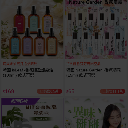
61
狂殺
折
清爽零油感打造柔順髮
持久餘香芬芳周圍空氣
韓國 isLeaf~香氛順盈護髮油
韓國 Nature Garden~香氛噴霧
(100ml) 款式可選
(15ml) 款式可選
169
65
已銷售6.5萬
已銷售11.1萬
$
$
6
限時
折