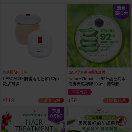
清倉
殺很大
輕透服貼不卡粉
高CP全身萬用曬後舒緩
LESCAUT~防曬兩用粉餅(12g)
Nature Republic~92%蘆薈補水
款式可選
修護保濕凝膠300ml 蘆薈膠
即期出清
113
59
已銷售4.2萬
已銷售9.5萬
$
$
下單
立刻送