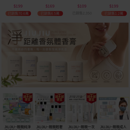
(2000ml) 多款可
(100ml) 款式可選
添加潤髮乳
髮油(50ml) 款式
199
169
109
199
選 全新包裝
(600ml)
可選
$
$
$
$
已銷售2,350
已銷售70.6萬
已銷售6.5萬
已銷售1.2萬
JIUJIU~親親純淨
JIUJIU~親親輕奢
JIUJIU~親親一次
JIUJIU~親親成人