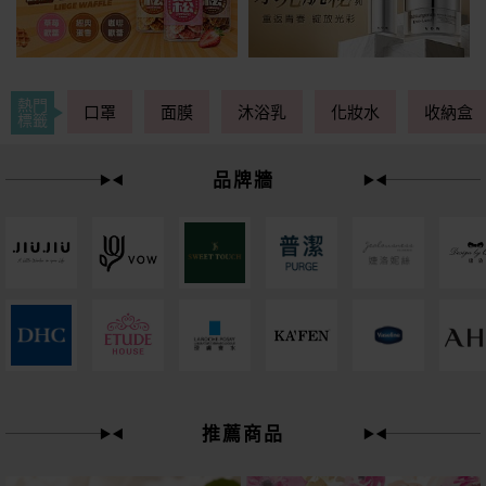
熱門
口罩
面膜
沐浴乳
化妝水
收納盒
標籤
品牌牆
下單
立刻送
推薦商品