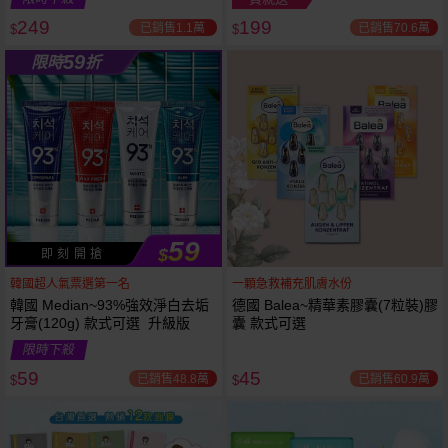
249
199
已銷售1.1萬
已銷售70.6萬
$
$
越多越
越多越
59
限時
折
便宜
便宜
59
$
即 刻 開 搶
韓國超人氣票選第一名
一顆急救補充肌膚水份
韓國 Median~93%強效淨白去垢
德國 Balea~精華素膠囊(7粒裝)膠
牙膏(120g) 款式可選 升級版
囊 款式可選
限時下殺
59
45
已銷售48.8萬
已銷售60.9萬
$
$