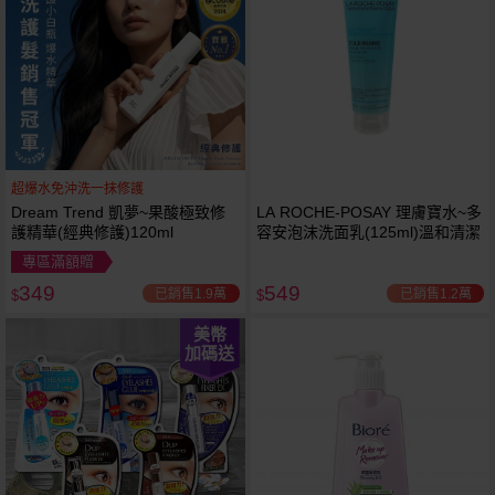
超爆水免沖洗一抹修護
Dream Trend 凱夢~果酸極致修
LA ROCHE-POSAY 理膚寶水~多
護精華(經典修護)120ml
容安泡沫洗面乳(125ml)溫和清潔
專區滿額贈
349
549
已銷售1.9萬
已銷售1.2萬
$
$
美幣
加碼送