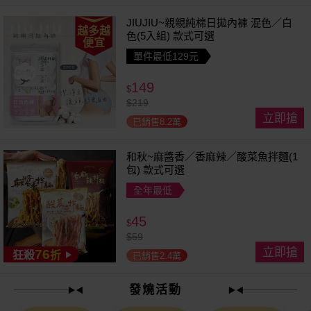
JIUJIU~親親純棉日拋內褲 混色／白
越多越
色(5入組) 款式可選
便宜
單件最低129元
149
$
$
219
立即搶
已銷售8.2萬
和秋~麻醬香／香麻辣／酸菜魚拌麵(1
包) 款式可選
全年最低
45
$
$
59
立即搶
76
狂殺
折
已銷售2.4萬
發燒活動