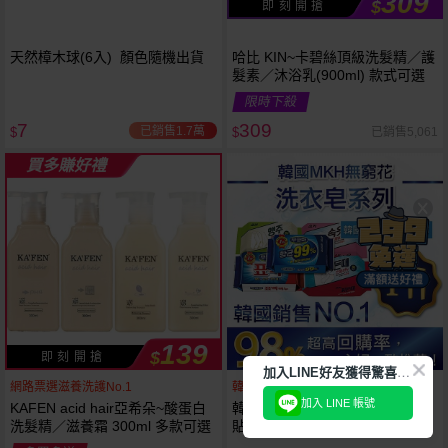
309
$
即 刻 開 搶
天然樟木球(6入) 顏色隨機出貨
哈比 KIN~卡碧絲頂級洗髮精／護
髮素／沐浴乳(900ml) 款式可選
限時下殺
7
309
已銷售1.7萬
已銷售5,061
$
$
買多賺好禮
139
$
即 刻 開 搶
加
入LINE好友獲得驚喜折扣!
網路票選滋養洗護No.1
韓國銷售第一天然品牌
加入 LINE 帳號
KAFEN acid hair亞希朵~酸蛋白
韓國 無瓊花~抗菌洗衣皂／女性
洗髮精／滋養霜 300ml 多款可選
貼身衣物去污皂／衣襪去污皂／
抹布去油汙家事皂／高彩漂白皂