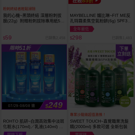
85
狂殺
折
粉刺終結者輕鬆掃除
我的心機~黑頭終結 深層粉刺拔
MAYBELLINE 媚比琳~FIT ME反
膜(22g) 附贈粉刺拔除專用紙50
孔特霧柔焦空氣粉餅(6g) SPF32
張
PA+++ 款式可選 空氣小圓餅
全年最低
59
298
已銷售2,458
已銷售1,483
$
$
51
限時
折
下單
立刻送
249
$
07/29-08/08 搶
專業沙龍級超值激推！
ROHTO 肌研~白潤高效集中淡斑
SWEET TOUCH~直覺職業洗髮
化粧水(170ml)／乳液(140ml) 款
精(2000ml) 多款可選 全新包裝
式可選
限時下殺
買就送