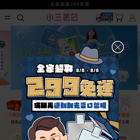
全家超取299免運
小三美日x全支付~美幣+全點折上折超划算
賺美幣~換好禮~立即換GO~
幫老爸清空購物車！
普渡必備
話題保養
盛夏提案
雨天法寶