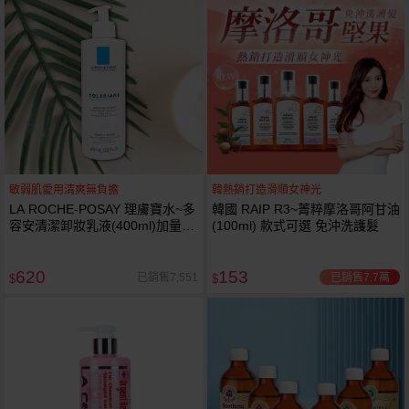
敏弱肌愛用清爽無負擔
韓熱銷打造滑順女神光
LA ROCHE-POSAY 理膚寶水~多
韓國 RAIP R3~菁粹摩洛哥阿甘油
容安清潔卸妝乳液(400ml)加量
(100ml) 款式可選 免沖洗護髮
卸妝乳液
620
153
已銷售7.7萬
已銷售7,551
$
$