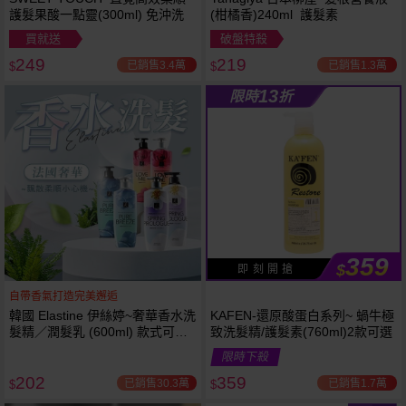
護髮果酸一點靈(300ml) 免沖洗
(柑橘香)240ml 護髮素
買就送
破盤特殺
249
219
已銷售3.4萬
已銷售1.3萬
$
$
13
限時
折
359
$
即 刻 開 搶
自帶香氣打造完美邂逅
韓國 Elastine 伊絲婷~奢華香水洗
KAFEN-還原酸蛋白系列~ 蝸牛極
髮精／潤髮乳 (600ml) 款式可選
致洗髮精/護髮素(760ml)2款可選
最新2024升級版
限時下殺
202
359
已銷售30.3萬
已銷售1.7萬
$
$