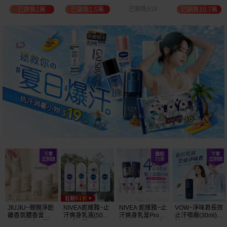
選
位保濕鎖水／可
已銷售518
已銷售2萬
已銷售1.5萬
已銷售10.7萬
可油／薰衣草／
淨白透亮／杏仁
+E 款式可選
JIUJIU~親親淨距
NIVEA妮維雅~止
NIVEA 妮維雅~止
VOW~淨味君長效
離香氛體香膏
汗爽身乳液(50ml)
汗爽身乳膏Pro升
止汗噴霧(30ml)
(35g) 款式可選
款式可選
級版(50ml) 款式
體味管理