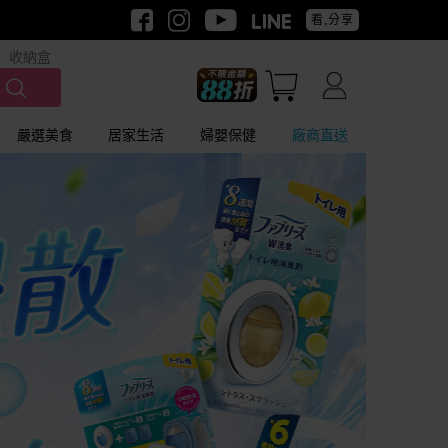
看,分享
收納盒
嚴選美食
居家生活
婦嬰保健
廠商直送