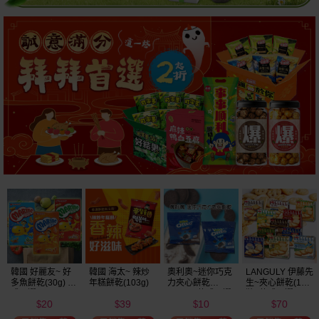
韓國 好麗友~ 好
韓國 海太~ 辣炒
奧利奧~迷你巧克
LANGULY 伊藤先
多魚餅乾(30g) 款
年糕餅乾(103g)
力夾心餅乾
生~夾心餅乾(1盒
式可選
(20.4g) 款式可選
裝) 款式可選
20
39
10
70
美式賣場熱銷
$
$
$
$