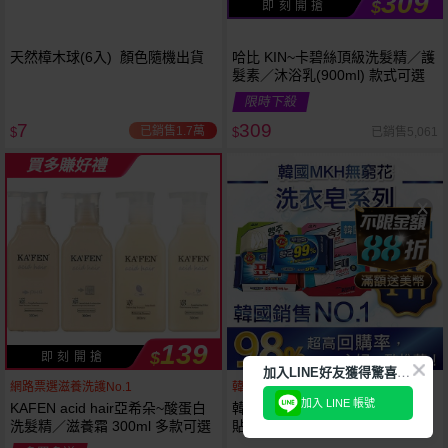
309
$
即 刻 開 搶
天然樟木球(6入) 顏色隨機出貨
哈比 KIN~卡碧絲頂級洗髮精／護
髮素／沐浴乳(900ml) 款式可選
限時下殺
7
309
已銷售1.7萬
已銷售5,061
$
$
買多賺好禮
139
$
即 刻 開 搶
加
入LINE好友獲得驚喜折扣!
網路票選滋養洗護No.1
韓國銷售第一天然品牌
加入 LINE 帳號
KAFEN acid hair亞希朵~酸蛋白
韓國 無瓊花~抗菌洗衣皂／女性
洗髮精／滋養霜 300ml 多款可選
貼身衣物去污皂／衣襪去污皂／
抹布去油汙家事皂／高彩漂白皂