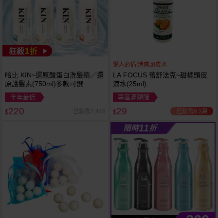
1
狂殺
折
懶人必備!清爽頭皮水
哈比 KIN~還原酸蛋白洗髮精／還
LA FOCUS 蕾舒法克~甜橘頭皮
原護髮素(750ml)多款可選
涼水(25ml)
全年最低
專區滿額贈
220
29
已銷售6.3萬
已銷售7,448
$
$
11
限時
折