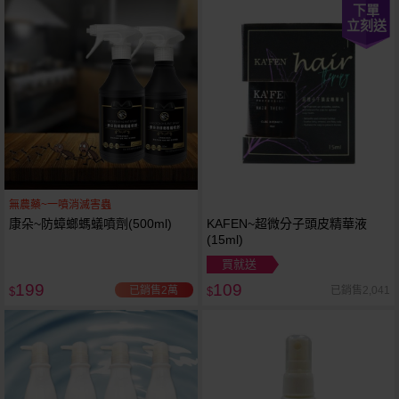
下單
立刻送
無農藥~一噴消滅害蟲
康朵~防蟑螂螞蟻噴劑(500ml)
KAFEN~超微分子頭皮精華液
(15ml)
買就送
199
109
已銷售2萬
已銷售2,041
$
$