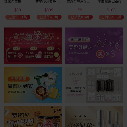
涼感衛生棉
香水(30ml) 款式
性旅行專用牙刷(1
平面醫用口罩(30
(NEW)1包入 款式
可選 新款香味上
入) 款式可選
入)輕親系列 款式
39
399
9
166
可選
市/平替香水/大牌
可選 MD雙鋼印
$
$
$
$
瘋殺
香水/大牌平替
已銷售8.1萬
已銷售6.3萬
已銷售8.6萬
已銷售43.1萬
59
折