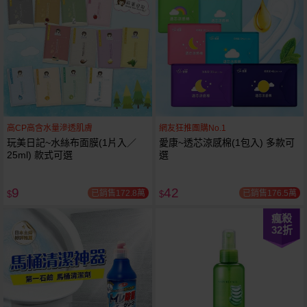
高CP高含水量滲透肌膚
網友狂推團購No.1
玩美日記~水絲布面膜(1片入／
愛康~透芯涼感棉(1包入) 多款可
25ml) 款式可選
選
9
42
已銷售172.8萬
已銷售176.5萬
$
$
瘋殺
32
折