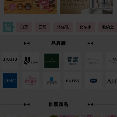
熱門
口罩
面膜
沐浴乳
化妝水
收納盒
標籤
品牌牆
49
限時
折
推薦商品