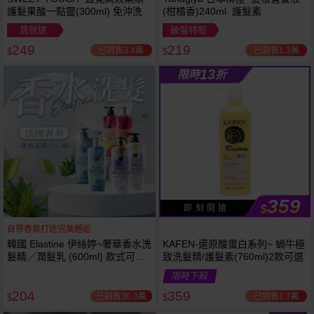
護髮果酸一點靈(300ml) 免沖洗
(柑橘香)240ml 護髮素
買就送
破盤特殺
249
219
已銷售3.4萬
已銷售1.3萬
$
$
13
限時
折
359
$
即 刻 開 搶
自帶香氣打造完美邂逅
韓國 Elastine 伊絲婷~奢華香水洗
KAFEN-還原酸蛋白系列~ 蝸牛極
髮精／潤髮乳 (600ml) 款式可選
致洗髮精/護髮素(760ml)2款可選
最新2024升級版
限時下殺
204
359
已銷售30.3萬
已銷售1.7萬
$
$