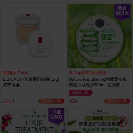
清倉
殺很大
輕透服貼不卡粉
高CP全身萬用曬後舒緩
LESCAUT~防曬兩用粉餅(12g)
Nature Republic~92%蘆薈補水
款式可選
修護保濕凝膠300ml 蘆薈膠
即期出清
114
59
已銷售4.2萬
已銷售9.5萬
$
$
下單
立刻送