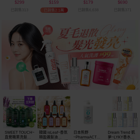
299
159
179
690
可選
$
$
$
$
已銷售313
已銷售6,638
已銷售371
已銷售2.1萬
SWEET TOUCH~
韓國 isLeaf~香氛
日本熊野
Dream Trend 凱
直覺職業洗髮精
順盈護髮油
~PharmaACT無
夢~LYKY香水護