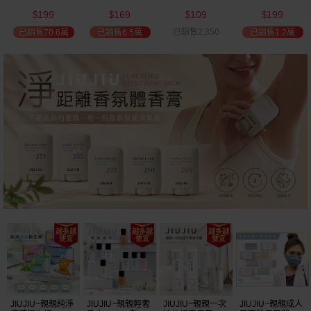
(2000ml) 多款可
(100ml) 款式可選
添加潤髮乳
髮油(50ml) 款式
199
169
109
199
選 全新包裝
(600ml)
可選
$
$
$
$
已銷售2,350
已銷售70.6萬
已銷售6.5萬
已銷售1.2萬
JIUJIU~親親純淨
JIUJIU~親親輕奢
JIUJIU~親親一次
JIUJIU~親親成人