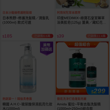
日本沙龍級修護輕鬆做
阿育吠陀草本精萃
日本熊野~修護洗髮精／潤髮乳
印度MEDIMIX~綠寶石皇室藥草
(1000ml) 款式可選
浴美肌皂(125g) 薑黃／藏紅花／
岩蘭草 款式可選
185
39
已銷售6.6萬
已銷售11.4萬
$
$
超值組合
美幣
加碼送
299
$
即 刻 開 搶
熱銷第一！韓版青春露
徹底洗淨打造蓬鬆亮麗
韓國 A.H.C~玻尿酸保濕肌亮化妝
Amida 蜜拉~平衡去脂洗髮精
水(1000ml)
(1000ml+250ml)組合款