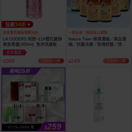
34
狂殺
折
居家香氛護髮喚醒光彩
一瓶多效！睡前安心調理
LA CODERS 珂妍~119櫻花嚴損
Nature Tree~保濕濃縮／美白濃
救急菁露(300ml) 免沖洗護髮 蕾
縮／抗皺活膚／玫瑰抗皺／控油
舒法克
抗痘／舒敏修護 精華液(250ml) 6
全年最低
款可選
269
249
已銷售3.3萬
已銷售5.2萬
$
$
25
限時
折
259
$
07/29-08/08 搶