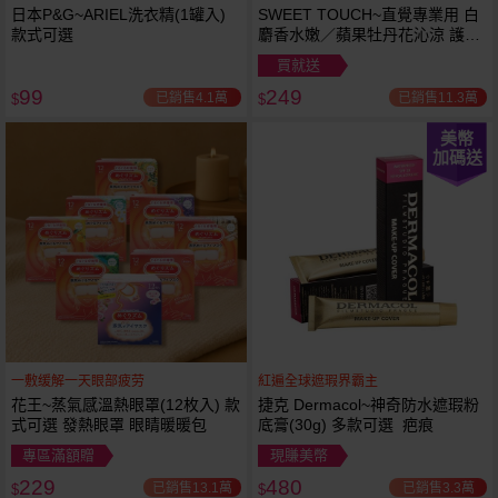
日本P&G~ARIEL洗衣精(1罐入)
SWEET TOUCH~直覺專業用 白
款式可選
麝香水嫩／蘋果牡丹花沁涼 護髮
膜(1000ml) 款式可選 全新包裝
買就送
99
249
已銷售4.1萬
已銷售11.3萬
$
$
美幣
加碼送
一敷缓解一天眼部疲劳
紅遍全球遮瑕界霸主
花王~蒸氣感溫熱眼罩(12枚入) 款
捷克 Dermacol~神奇防水遮瑕粉
式可選 發熱眼罩 眼睛暖暖包
底膏(30g) 多款可選 疤痕
專區滿額贈
現賺美幣
229
480
已銷售13.1萬
已銷售3.3萬
$
$