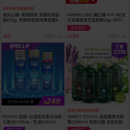
85
狂殺
折
粉刺終結者輕鬆掃除
我的心機~黑頭終結 深層粉刺拔
MAYBELLINE 媚比琳~FIT ME反
膜(22g) 附贈粉刺拔除專用紙50
孔特霧柔焦空氣粉餅(6g) SPF32
張
PA+++ 款式可選 空氣小圓餅
全年最低
60
298
已銷售2,458
已銷售1,483
$
$
51
限時
折
下單
立刻送
249
$
07/29-08/08 搶
專業沙龍級超值激推！
ROHTO 肌研~白潤高效集中淡斑
SWEET TOUCH~直覺職業洗髮
化粧水(170ml)／乳液(140ml) 款
精(2000ml) 多款可選 全新包裝
式可選
限時下殺
買就送