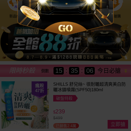
新品NEW
優惠神券
美幣回饋
降價搶購
限時秒殺
15
:
35
:
04
今日必搶
倒數
SHILLS 舒兒絲~ 很耐曬超清爽美白防
瘋殺
曬冰鎮噴霧(SPF50)180ml
47
折
破盤特殺
239
$
$
499
立即搶
已銷售2.4萬