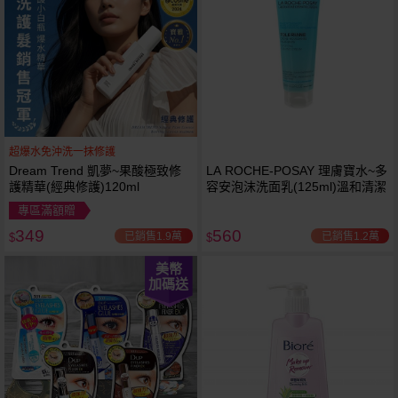
超爆水免沖洗一抹修護
Dream Trend 凱夢~果酸極致修
LA ROCHE-POSAY 理膚寶水~多
護精華(經典修護)120ml
容安泡沫洗面乳(125ml)溫和清潔
專區滿額贈
349
560
已銷售1.9萬
已銷售1.2萬
$
$
美幣
加碼送