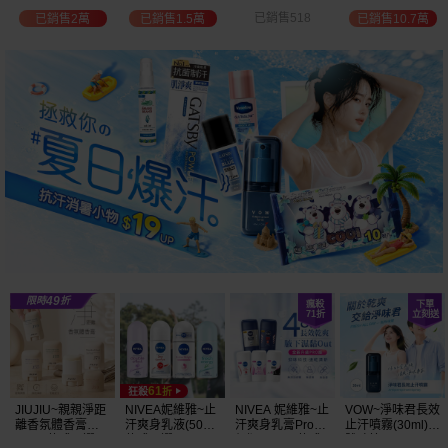
選
位保濕鎖水／可
已銷售518
已銷售2萬
已銷售1.5萬
已銷售10.7萬
可油／薰衣草／
淨白透亮／杏仁
+E 款式可選
JIUJIU~親親淨距
NIVEA妮維雅~止
NIVEA 妮維雅~止
VOW~淨味君長效
離香氛體香膏
汗爽身乳液(50ml)
汗爽身乳膏Pro升
止汗噴霧(30ml)
(35g) 款式可選
款式可選
級版(50ml) 款式
體味管理