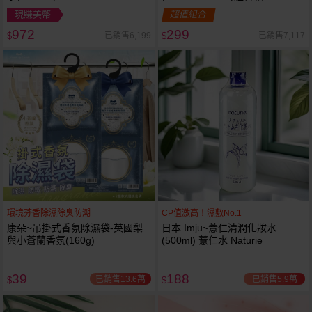
現賺美幣
超值組合
972
299
已銷售6,199
已銷售7,117
$
$
環境芬香除濕除臭防潮
CP值激高！濕敷No.1
康朵~吊掛式香氛除濕袋-英國梨
日本 Imju~薏仁清潤化妝水
與小蒼蘭香氛(160g)
(500ml) 薏仁水 Naturie
39
188
已銷售13.6萬
已銷售5.9萬
$
$