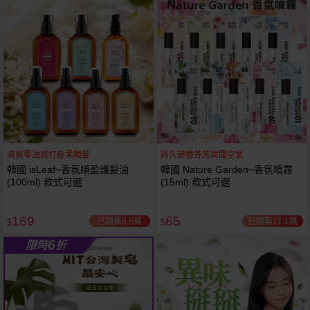
61
狂殺
折
清爽零油感打造柔順髮
持久餘香芬芳周圍空氣
韓國 isLeaf~香氛順盈護髮油
韓國 Nature Garden~香氛噴霧
(100ml) 款式可選
(15ml) 款式可選
169
65
已銷售6.5萬
已銷售11.1萬
$
$
6
限時
折