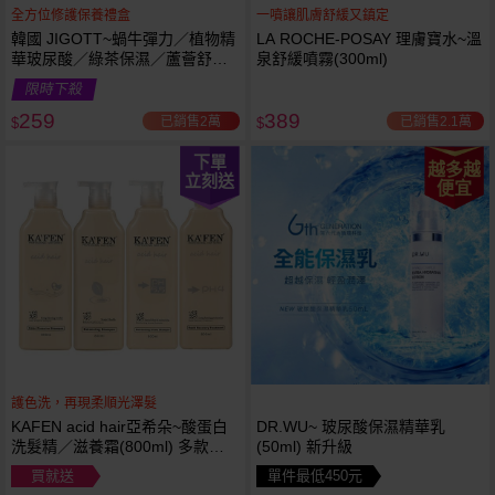
全方位修護保養禮盒
一噴讓肌膚舒緩又鎮定
韓國 JIGOTT~蝸牛彈力／植物精
LA ROCHE-POSAY 理膚寶水~溫
華玻尿酸／綠茶保濕／蘆薈舒緩
泉舒緩噴霧(300ml)
修復 禮盒(5件組) 款式可選 化妝
限時下殺
水+乳液+面霜
259
389
已銷售2萬
已銷售2.1萬
$
$
下單
越多越
立刻送
便宜
護色洗，再現柔順光澤髮
KAFEN acid hair亞希朵~酸蛋白
DR.WU~ 玻尿酸保濕精華乳
洗髮精／滋養霜(800ml) 多款可
(50ml) 新升級
選
買就送
單件最低450元