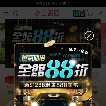
賺美幣~換好禮~立即換GO~
小三美日x全支付~美幣+全點折上折超划算
全館88折爸氣加倍！
普渡必備
話題保養
盛夏提案
雨天法寶