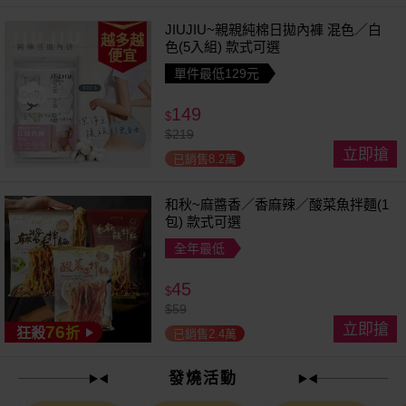
JIUJIU~親親純棉日拋內褲 混色／白
越多越
色(5入組) 款式可選
便宜
單件最低129元
149
$
$
219
立即搶
已銷售8.2萬
和秋~麻醬香／香麻辣／酸菜魚拌麵(1
包) 款式可選
全年最低
45
$
$
59
立即搶
76
狂殺
折
已銷售2.4萬
發燒活動