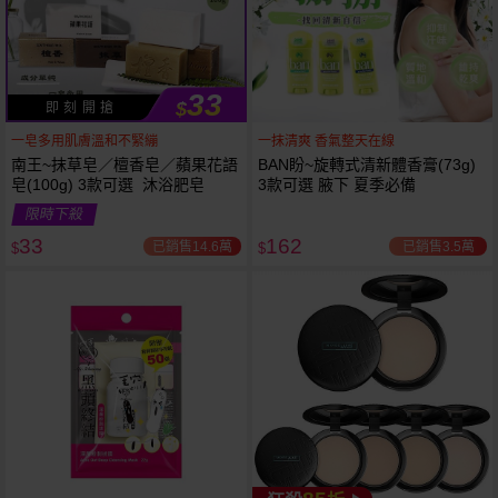
33
$
即 刻 開 搶
一皂多用肌膚溫和不緊繃
一抹清爽 香氣整天在線
南王~抹草皂／檀香皂／蘋果花語
BAN盼~旋轉式清新體香膏(73g)
皂(100g) 3款可選 沐浴肥皂
3款可選 腋下 夏季必備
限時下殺
下單
立刻送
33
162
已銷售14.6萬
已銷售3.5萬
$
$