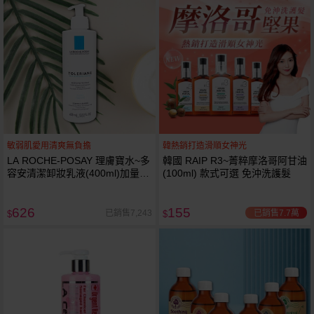
敏弱肌愛用清爽無負擔
韓熱銷打造滑順女神光
LA ROCHE-POSAY 理膚寶水~多
韓國 RAIP R3~菁粹摩洛哥阿甘油
容安清潔卸妝乳液(400ml)加量
(100ml) 款式可選 免沖洗護髮
卸妝乳液
626
155
已銷售7.7萬
已銷售7,243
$
$