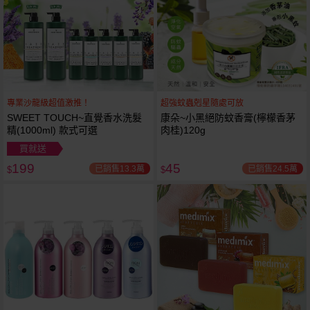
專業沙龍級超值激推！
超強蚊蟲剋星隨處可放
SWEET TOUCH~直覺香水洗髮
康朵~小黑絕防蚊香膏(檸檬香茅
精(1000ml) 款式可選
肉桂)120g
買就送
199
45
已銷售13.3萬
已銷售24.5萬
$
$