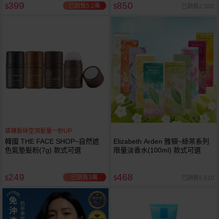
399
850
已銷售5.2萬
已銷售2,500
$
$
填補髮絲空洞髮量一秒UP
韓國 THE FACE SHOP~自然遮
Elizabeth Arden 雅頓~綠茶系列
色氣墊髮粉(7g) 款式可選
限量淡香水(100ml) 款式可選
249
468
已銷售3萬
已銷售5,810
$
$