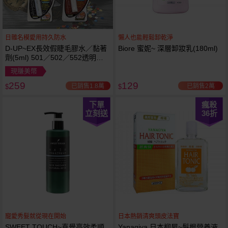
日雜名模愛用持久防水
懶人也能輕鬆卸乾淨
D-UP~EX長效假睫毛膠水／黏著
Biore 蜜妮~ 深層卸妝乳(180ml)
劑(5ml) 501／502／552透明／
553黑色／554咖啡色 款式可選
現賺美幣
259
129
已銷售1.8萬
已銷售2萬
$
$
下單
瘋殺
立刻送
36
折
寵愛秀髮就從現在開始
日本熱銷清爽頭皮法寶
SWEET TOUCH~直覺高效柔順
Yanagiya 日本柳屋~髮根營養液