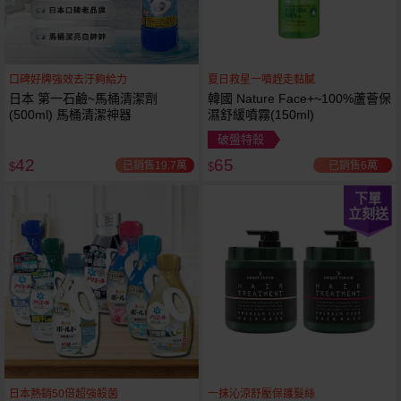
口碑好牌強效去汙夠給力
夏日救星一噴趕走黏膩
日本 第一石鹼~馬桶清潔劑
韓國 Nature Face+~100%蘆薈保
(500ml) 馬桶清潔神器
濕舒緩噴霧(150ml)
破盤特殺
42
65
已銷售19.7萬
已銷售6萬
$
$
下單
立刻送
日本熱銷50倍超強殺菌
一抹沁涼舒壓保護髮絲