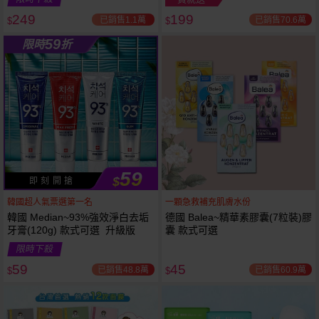
249
199
已銷售1.1萬
已銷售70.6萬
$
$
越多越
越多越
59
限時
折
便宜
便宜
59
$
即 刻 開 搶
韓國超人氣票選第一名
一顆急救補充肌膚水份
韓國 Median~93%強效淨白去垢
德國 Balea~精華素膠囊(7粒裝)膠
牙膏(120g) 款式可選 升級版
囊 款式可選
限時下殺
59
45
已銷售48.8萬
已銷售60.9萬
$
$