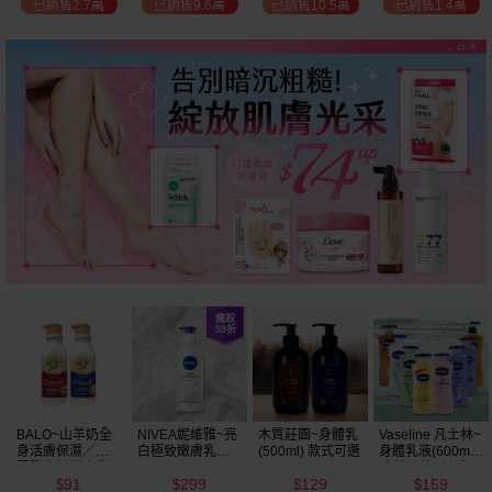
已銷售2.7萬
已銷售9.6萬
已銷售10.5萬
已銷售1.4萬
BALO~山羊奶全
NIVEA妮維雅~亮
木質莊園~身體乳
Vaseline 凡士林~
身活膚保濕／玻
白極致嫩膚乳液
(500ml) 款式可選
身體乳液(600ml)
尿酸高效嫩白乳
400ml
清新蘆薈／密集
91
299
129
159
液(550ml) 款式可
保濕鎖水／全方
$
$
$
$