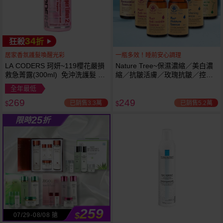
34
狂殺
折
居家香氛護髮喚醒光彩
一瓶多效！睡前安心調理
LA CODERS 珂妍~119櫻花嚴損
Nature Tree~保濕濃縮／美白濃
救急菁露(300ml) 免沖洗護髮 蕾
縮／抗皺活膚／玫瑰抗皺／控油
舒法克
抗痘／舒敏修護 精華液(250ml) 6
全年最低
款可選
269
249
已銷售3.3萬
已銷售5.2萬
$
$
25
限時
折
259
$
07/29-08/08 搶