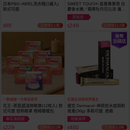
日本P&G~ARIEL洗衣精(1罐入)
SWEET TOUCH~直覺專業用 白
款式可選
麝香水嫩／蘋果牡丹花沁涼 護髮
膜(1000ml) 款式可選 全新包裝
買就送
99
249
已銷售4.1萬
已銷售11.3萬
$
$
美幣
加碼送
一敷缓解一天眼部疲劳
紅遍全球遮瑕界霸主
花王~蒸氣感溫熱眼罩(12枚入) 款
捷克 Dermacol~神奇防水遮瑕粉
式可選 發熱眼罩 眼睛暖暖包
底膏(30g) 多款可選 疤痕
專區滿額贈
現賺美幣
229
480
已銷售13.1萬
已銷售3.3萬
$
$