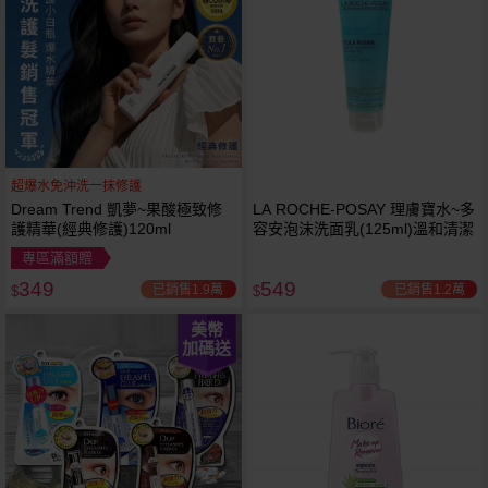
超爆水免沖洗一抹修護
Dream Trend 凱夢~果酸極致修
LA ROCHE-POSAY 理膚寶水~多
護精華(經典修護)120ml
容安泡沫洗面乳(125ml)溫和清潔
專區滿額贈
349
549
已銷售1.9萬
已銷售1.2萬
$
$
美幣
加碼送