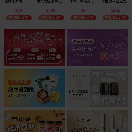
涼感衛生棉
香水(30ml) 款式
性旅行專用牙刷(1
平面醫用口罩(30
(NEW)1包入 款式
可選 新款香味上
入) 款式可選
入)輕親系列 款式
39
399
9
166
可選
市/平替香水/大牌
可選 MD雙鋼印
$
$
$
$
美幣
香水/大牌平替
已銷售8.1萬
已銷售6.3萬
已銷售8.6萬
已銷售43.1萬
加碼送