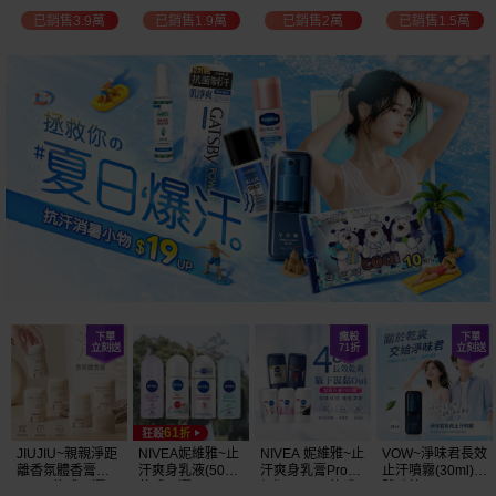
白透亮 乳液
300ml+護手霜
選
已銷售3.9萬
已銷售1.9萬
已銷售2萬
已銷售1.5萬
(725ml) 款式可選
80g) 款式可選
加大容量
JIUJIU~親親淨距
NIVEA妮維雅~止
NIVEA 妮維雅~止
VOW~淨味君長效
離香氛體香膏
汗爽身乳液(50ml)
汗爽身乳膏Pro升
止汗噴霧(30ml)
(35g) 款式可選
款式可選
級版(50ml) 款式
體味管理