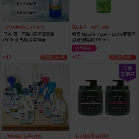
口碑好牌強效去汙夠給力
夏日救星一噴趕走黏膩
日本 第一石鹼~馬桶清潔劑
韓國 Nature Face+~100%蘆薈保
(500ml) 馬桶清潔神器
濕舒緩噴霧(150ml)
破盤特殺
42
65
已銷售19.7萬
已銷售6萬
$
$
下單
立刻送
日本熱銷50倍超強殺菌
一抹沁涼舒壓保護髮絲