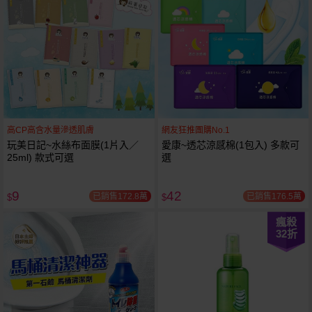
高CP高含水量滲透肌膚
網友狂推團購No.1
玩美日記~水絲布面膜(1片入／
愛康~透芯涼感棉(1包入) 多款可
25ml) 款式可選
選
9
42
已銷售172.8萬
已銷售176.5萬
$
$
瘋殺
32
折