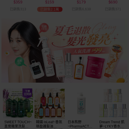
359
159
179
690
可選
$
$
$
$
已銷售313
已銷售6,638
已銷售371
已銷售2.1萬
SWEET TOUCH~
韓國 isLeaf~香氛
日本熊野
Dream Trend 凱
直覺職業洗髮精
順盈護髮油
~PharmaACT無
夢~LYKY香水護