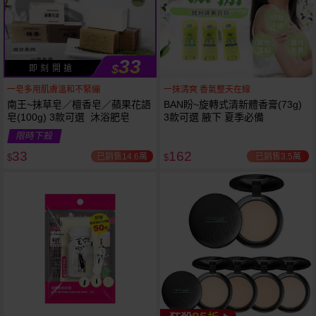
33
$
即 刻 開 搶
一皂多用肌膚溫和不緊繃
一抹清爽 香氣整天在線
南王~抹草皂／檀香皂／蘋果花語
BAN盼~旋轉式清新體香膏(73g)
皂(100g) 3款可選 沐浴肥皂
3款可選 腋下 夏季必備
限時下殺
下單
立刻送
33
162
已銷售14.6萬
已銷售3.5萬
$
$