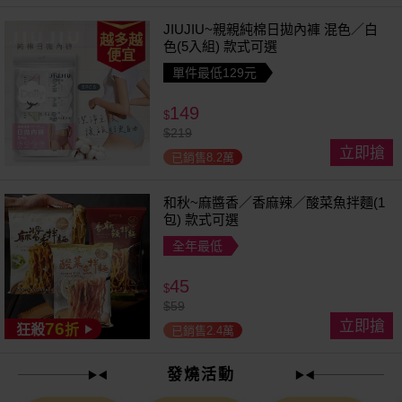
JIUJIU~親親純棉日拋內褲 混色／白
越多越
色(5入組) 款式可選
便宜
單件最低129元
149
$
$
219
立即搶
已銷售8.2萬
和秋~麻醬香／香麻辣／酸菜魚拌麵(1
包) 款式可選
全年最低
45
$
$
59
立即搶
76
狂殺
折
已銷售2.4萬
發燒活動