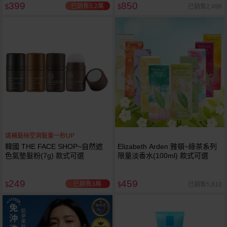
399
850
已銷售5.2萬
已銷售2,498
$
$
填補髮絲空洞髮量一秒UP
韓國 THE FACE SHOP~自然遮
Elizabeth Arden 雅頓~綠茶系列
色氣墊髮粉(7g) 款式可選
限量淡香水(100ml) 款式可選
249
459
已銷售3萬
已銷售5,810
$
$