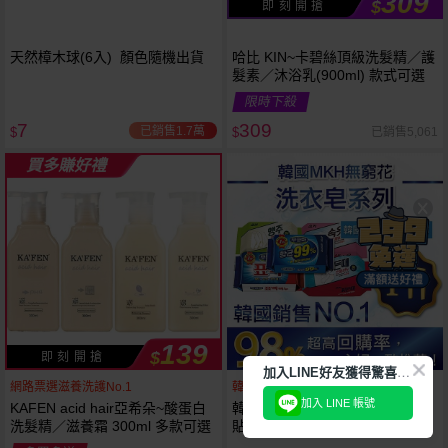
309
$
即 刻 開 搶
天然樟木球(6入) 顏色隨機出貨
哈比 KIN~卡碧絲頂級洗髮精／護
髮素／沐浴乳(900ml) 款式可選
限時下殺
7
309
已銷售1.7萬
已銷售5,061
$
$
買多賺好禮
139
$
即 刻 開 搶
加
入LINE好友獲得驚喜折扣!
網路票選滋養洗護No.1
韓國銷售第一天然品牌
加入 LINE 帳號
KAFEN acid hair亞希朵~酸蛋白
韓國 無瓊花~抗菌洗衣皂／女性
洗髮精／滋養霜 300ml 多款可選
貼身衣物去污皂／衣襪去污皂／
抹布去油汙家事皂／高彩漂白皂