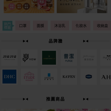
熱門
口罩
面膜
沐浴乳
化妝水
收納盒
標籤
品牌牆
下單
立刻送
推薦商品