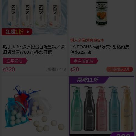
1
狂殺
折
懶人必備!清爽頭皮水
哈比 KIN~還原酸蛋白洗髮精／還
LA FOCUS 蕾舒法克~甜橘頭皮
原護髮素(750ml)多款可選
涼水(25ml)
全年最低
專區滿額贈
220
29
已銷售6.3萬
已銷售7,448
$
$
11
限時
折