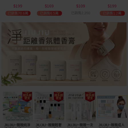
(2000ml) 多款可
(100ml) 款式可選
添加潤髮乳
髮油(50ml) 款式
199
169
109
199
選 全新包裝
(600ml)
可選
$
$
$
$
已銷售2,350
已銷售70.6萬
已銷售6.5萬
已銷售1.2萬
JIUJIU~親親純淨
JIUJIU~親親輕奢
JIUJIU~親親一次
JIUJIU~親親成人