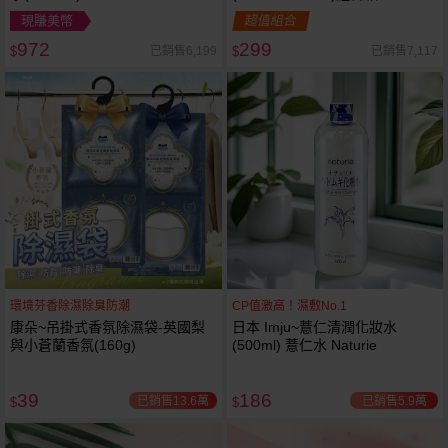
現賺美幣
超值組合
972
299
已銷售6,199
已銷售7,117
$
$
環境芬香除濕除臭防潮
CP值激高！濕敷No.1
康朵~吊掛式香氛除濕袋-英國梨
日本 Imju~薏仁清潤化妝水
與小蒼蘭香氛(160g)
(500ml) 薏仁水 Naturie
39
186
已銷售13.6萬
已銷售5.9萬
$
$