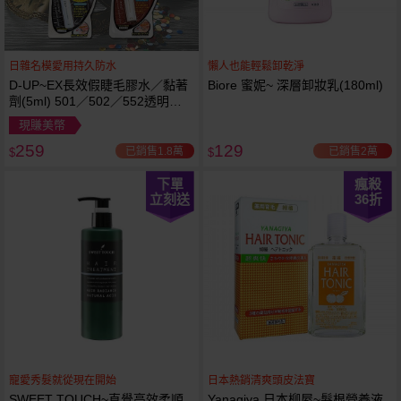
日雜名模愛用持久防水
懶人也能輕鬆卸乾淨
D-UP~EX長效假睫毛膠水／黏著
Biore 蜜妮~ 深層卸妝乳(180ml)
劑(5ml) 501／502／552透明／
553黑色／554咖啡色 款式可選
現賺美幣
259
129
已銷售1.8萬
已銷售2萬
$
$
下單
瘋殺
立刻送
36
折
寵愛秀髮就從現在開始
日本熱銷清爽頭皮法寶
SWEET TOUCH~直覺高效柔順
Yanagiya 日本柳屋~髮根營養液