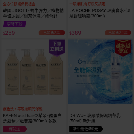
全方位修護保養禮盒
一噴讓肌膚舒緩又鎮定
韓國 JIGOTT~蝸牛彈力／植物精
LA ROCHE-POSAY 理膚寶水~溫
華玻尿酸／綠茶保濕／蘆薈舒緩
泉舒緩噴霧(300ml)
修復 禮盒(5件組) 款式可選 化妝
限時下殺
水+乳液+面霜
259
389
已銷售2萬
已銷售2.1萬
$
$
下單
越多越
立刻送
便宜
護色洗，再現柔順光澤髮
KAFEN acid hair亞希朵~酸蛋白
DR.WU~ 玻尿酸保濕精華乳
洗髮精／滋養霜(800ml) 多款可
(50ml) 新升級
選
買就送
單件最低450元