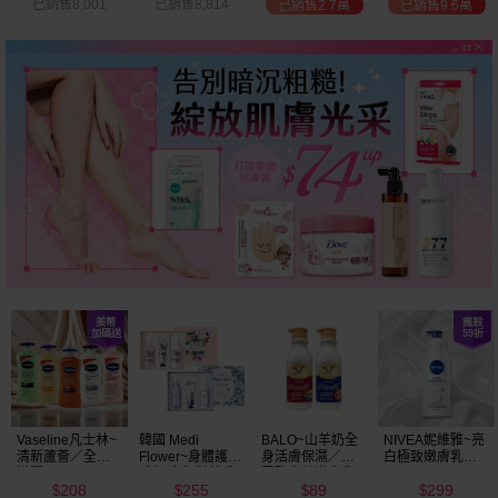
已銷售8,001
已銷售8,814
已銷售2.7萬
已銷售9.6萬
Vaseline凡士林~
韓國 Medi
BALO~山羊奶全
NIVEA妮維雅~亮
清新蘆薈／全效
Flower~身體護理
身活膚保濕／玻
白極致嫩膚乳液
滋潤／可可深層
香氛禮盒(沐浴乳
尿酸高效嫩白乳
400ml
208
255
89
299
／密集保濕／淨
300ml+乳液
液(550ml) 款式可
$
$
$
$