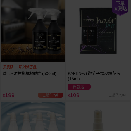
下單
立刻送
無農藥~一噴消滅害蟲
康朵~防蟑螂螞蟻噴劑(500ml)
KAFEN~超微分子頭皮精華液
(15ml)
買就送
199
109
已銷售2萬
已銷售2,041
$
$