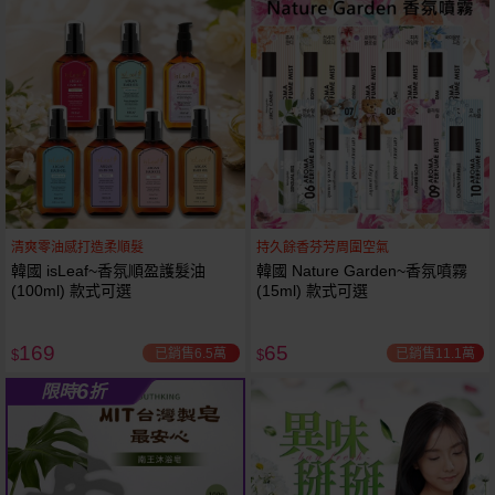
61
狂殺
折
清爽零油感打造柔順髮
持久餘香芬芳周圍空氣
韓國 isLeaf~香氛順盈護髮油
韓國 Nature Garden~香氛噴霧
(100ml) 款式可選
(15ml) 款式可選
169
65
已銷售6.5萬
已銷售11.1萬
$
$
6
限時
折