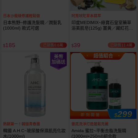
日本沙龍級修護輕鬆做
阿育吠陀草本精萃
日本熊野~修護洗髮精／潤髮乳
印度MEDIMIX~綠寶石皇室藥草
(1000ml) 款式可選
浴美肌皂(125g) 薑黃／藏紅花／
岩蘭草 款式可選
185
39
已銷售6.6萬
已銷售11.4萬
$
$
超值組合
美幣
加碼送
299
$
即 刻 開 搶
熱銷第一！韓版青春露
徹底洗淨打造蓬鬆亮麗
韓國 A.H.C~玻尿酸保濕肌亮化妝
Amida 蜜拉~平衡去脂洗髮精
水(1000ml)
(1000ml+250ml)組合款