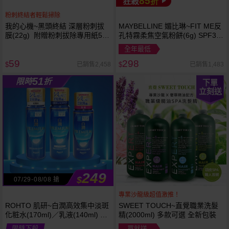
85
狂殺
折
粉刺終結者輕鬆掃除
我的心機~黑頭終結 深層粉刺拔
MAYBELLINE 媚比琳~FIT ME反
膜(22g) 附贈粉刺拔除專用紙50
孔特霧柔焦空氣粉餅(6g) SPF32
張
PA+++ 款式可選 空氣小圓餅
全年最低
59
298
已銷售2,458
已銷售1,483
$
$
51
限時
折
下單
立刻送
249
$
07/29-08/08 搶
專業沙龍級超值激推！
ROHTO 肌研~白潤高效集中淡斑
SWEET TOUCH~直覺職業洗髮
化粧水(170ml)／乳液(140ml) 款
精(2000ml) 多款可選 全新包裝
式可選
限時下殺
買就送