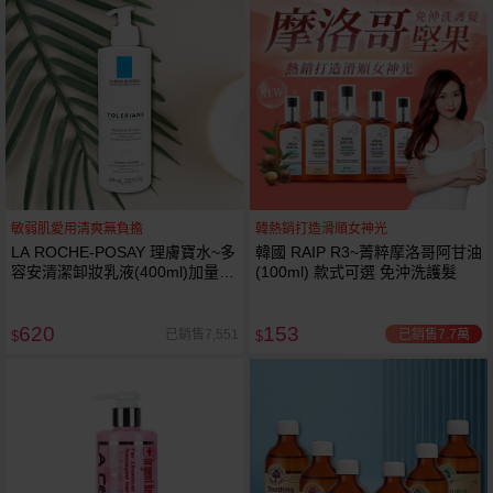
敏弱肌愛用清爽無負擔
韓熱銷打造滑順女神光
LA ROCHE-POSAY 理膚寶水~多
韓國 RAIP R3~菁粹摩洛哥阿甘油
容安清潔卸妝乳液(400ml)加量
(100ml) 款式可選 免沖洗護髮
卸妝乳液
620
153
已銷售7.7萬
已銷售7,551
$
$