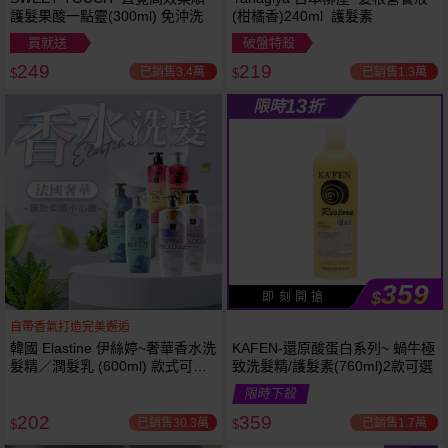
護髮果酸一點靈(300ml) 免沖洗
(柑橘香)240ml 護髮素
買就送
破盤特殺
249
219
已銷售3.4萬
已銷售1.3萬
$
$
13
限時
折
359
$
即 刻 開 搶
自帶香氣打造完美邂逅
韓國 Elastine 伊絲婷~奢華香水洗
KAFEN-還原酸蛋白系列~ 蝸牛極
髮精／潤髮乳 (600ml) 款式可選
致洗髮精/護髮素(760ml)2款可選
最新2024升級版
限時下殺
202
359
已銷售30.3萬
已銷售1.7萬
$
$