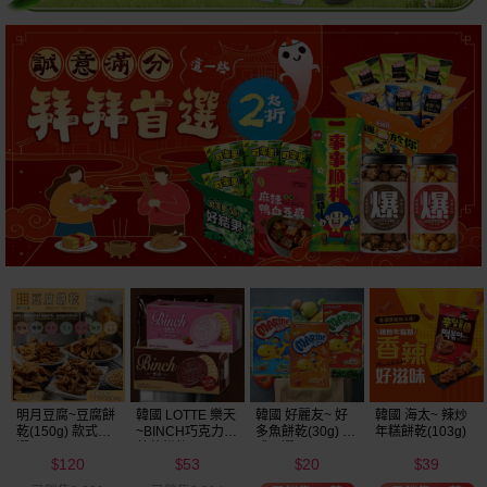
明月豆腐~豆腐餅
韓國 LOTTE 樂天
韓國 好麗友~ 好
韓國 海太~ 辣炒
乾(150g) 款式可
~BINCH巧克力／
多魚餅乾(30g) 款
年糕餅乾(103g)
選
草莓餅乾(102g)
式可選
120
53
20
39
款式可選
$
$
$
$