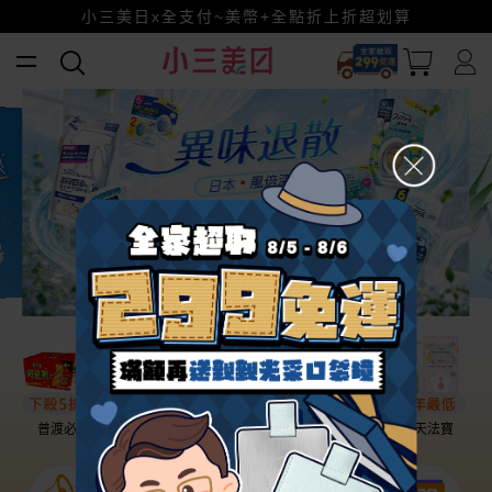
幫老爸清空購物車！
小三美日x全支付~美幣+全點折上折超划算
賺美幣~換好禮~立即換GO~
普渡必備
話題保養
盛夏提案
雨天法寶