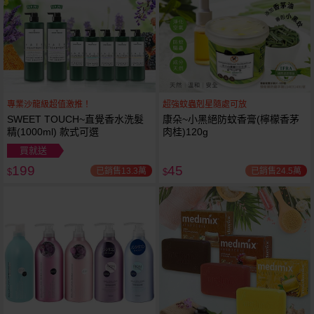
專業沙龍級超值激推！
超強蚊蟲剋星隨處可放
SWEET TOUCH~直覺香水洗髮
康朵~小黑絕防蚊香膏(檸檬香茅
精(1000ml) 款式可選
肉桂)120g
買就送
199
45
已銷售13.3萬
已銷售24.5萬
$
$