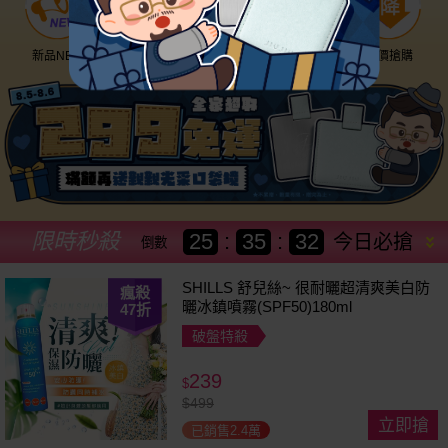
新品NEW
優惠神券
美幣回饋
降價搶購
限時秒殺
25
:
35
:
29
今日必搶
倒數
SHILLS 舒兒絲~ 很耐曬超清爽美白防
瘋殺
曬冰鎮噴霧(SPF50)180ml
47
折
破盤特殺
239
$
$
499
立即搶
已銷售2.4萬