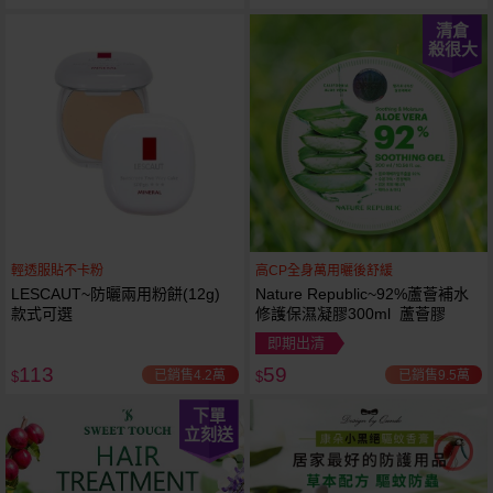
清倉
殺很大
輕透服貼不卡粉
高CP全身萬用曬後舒緩
LESCAUT~防曬兩用粉餅(12g)
Nature Republic~92%蘆薈補水
款式可選
修護保濕凝膠300ml 蘆薈膠
即期出清
113
59
已銷售4.2萬
已銷售9.5萬
$
$
下單
立刻送