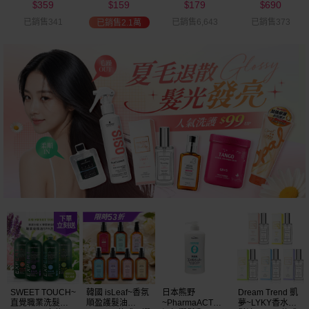
359
159
179
690
可選
$
$
$
$
已銷售341
已銷售6,643
已銷售373
已銷售2.1萬
SWEET TOUCH~
韓國 isLeaf~香氛
日本熊野
Dream Trend 凱
直覺職業洗髮精
順盈護髮油
~PharmaACT無
夢~LYKY香水護