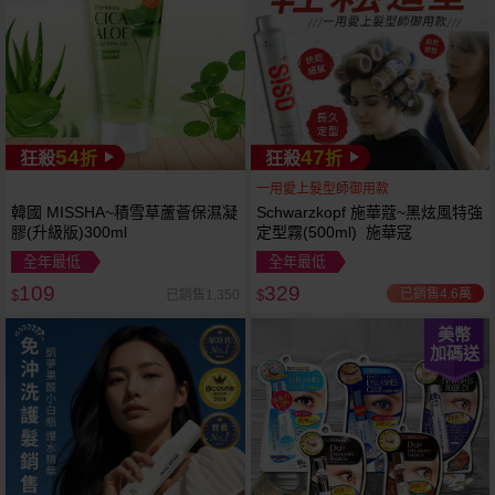
54
47
狂殺
折
狂殺
折
一用愛上髮型師御用款
韓國 MISSHA~積雪草蘆薈保濕凝
Schwarzkopf 施華蔻~黑炫風特強
膠(升級版)300ml
定型霧(500ml) 施華寇
全年最低
全年最低
109
329
已銷售4.6萬
已銷售1,350
$
$
美幣
加碼送