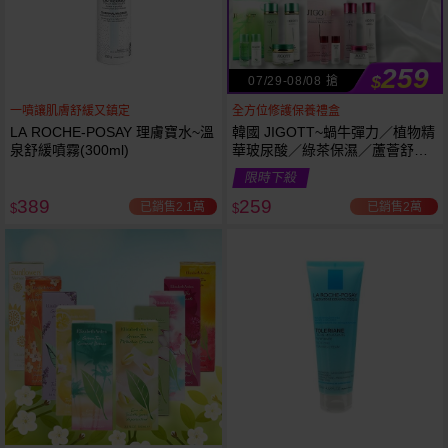
259
$
07/29-08/08 搶
一噴讓肌膚舒緩又鎮定
全方位修護保養禮盒
LA ROCHE-POSAY 理膚寶水~溫
韓國 JIGOTT~蝸牛彈力／植物精
泉舒緩噴霧(300ml)
華玻尿酸／綠茶保濕／蘆薈舒緩
修復 禮盒(5件組) 款式可選 化妝
限時下殺
水+乳液+面霜
389
259
已銷售2.1萬
已銷售2萬
$
$