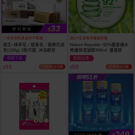
33
$
即 刻 開 搶
一皂多用肌膚溫和不緊繃
高CP全身萬用曬後舒緩
南王~抹草皂／檀香皂／蘋果花語
Nature Republic~92%蘆薈補水
皂(100g) 3款可選 沐浴肥皂
修護保濕凝膠300ml 蘆薈膠
53
限時
折
限時下殺
即期出清
下單
立刻送
33
59
已銷售14.6萬
已銷售9.5萬
$
$
51
限時
折
249
07/29-08/08 搶