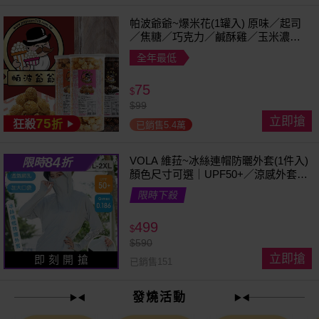
帕波爺爺~爆米花(1罐入) 原味／起司
／焦糖／巧克力／鹹酥雞／玉米濃湯
／珍珠奶茶 款式可選
全年最低
75
$
$
99
立即搶
75
狂殺
折
已銷售5.4萬
84
VOLA 維菈~冰絲連帽防曬外套(1件入)
限時
折
顏色尺寸可選｜UPF50+／涼感外套／
可拆帽簷／馬尾孔設計／機車族防曬
限時下殺
499
$
$
590
立即搶
即 刻 開 搶
已銷售151
發燒活動