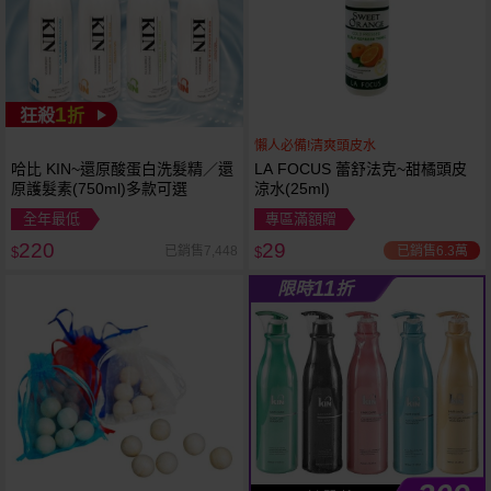
1
狂殺
折
懶人必備!清爽頭皮水
哈比 KIN~還原酸蛋白洗髮精／還
LA FOCUS 蕾舒法克~甜橘頭皮
原護髮素(750ml)多款可選
涼水(25ml)
全年最低
專區滿額贈
220
29
已銷售6.3萬
已銷售7,448
$
$
11
限時
折