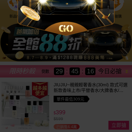
新品NEW
優惠神券
美幣回饋
降價搶購
限時秒殺
29
:
45
:
13
今日必搶
倒數
JIUJIU~親親輕奢香水(30ml) 款式可選
越多越
新款香味上市/平替香水/大牌香水/大
便宜
牌平替
單件最低309元
399
$
$
599
立即搶
已銷售6.4萬