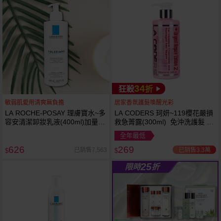
34
狂殺
折
敏弱肌愛用清爽無負擔
居家香氛護髮喚醒光彩
LA ROCHE-POSAY 理膚寶水~多
LA CODERS 珂妍~119櫻花嚴損
容安清潔卸妝乳液(400ml)加量
救急菁露(300ml) 免沖洗護髮 蕾
卸妝乳液
舒法克
全年最低
626
269
已銷售3.3萬
已銷售7,563
$
$
25
限時
折