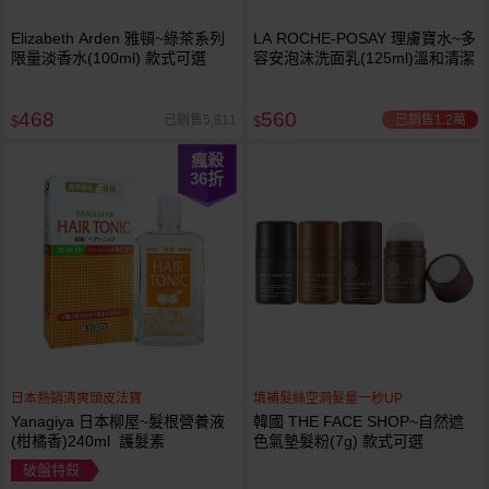
Elizabeth Arden 雅頓~綠茶系列
LA ROCHE-POSAY 理膚寶水~多
限量淡香水(100ml) 款式可選
容安泡沫洗面乳(125ml)溫和清潔
468
560
已銷售1.2萬
已銷售5,811
$
$
瘋殺
36
折
日本熱銷清爽頭皮法寶
填補髮絲空洞髮量一秒UP
Yanagiya 日本柳屋~髮根營養液
韓國 THE FACE SHOP~自然遮
(柑橘香)240ml 護髮素
色氣墊髮粉(7g) 款式可選
破盤特殺