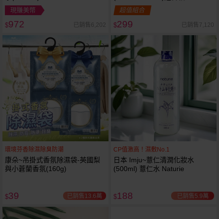
現賺美幣
超值組合
972
299
已銷售6,202
已銷售7,120
$
$
環境芬香除濕除臭防潮
CP值激高！濕敷No.1
康朵~吊掛式香氛除濕袋-英國梨
日本 Imju~薏仁清潤化妝水
與小蒼蘭香氛(160g)
(500ml) 薏仁水 Naturie
39
188
已銷售13.6萬
已銷售5.9萬
$
$