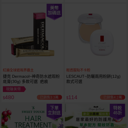
美幣
加碼送
紅遍全球遮瑕界霸主
輕透服貼不卡粉
捷克 Dermacol~神奇防水遮瑕粉
LESCAUT~防曬兩用粉餅(12g)
底膏(30g) 多款可選 疤痕
款式可選
現賺美幣
480
114
已銷售3.3萬
已銷售4.2萬
$
$
下單
特殺
立刻送
45
折