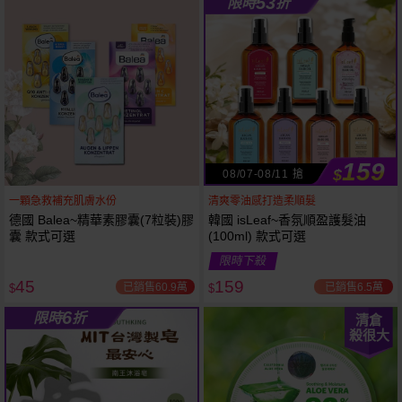
53
限時
折
61
狂殺
折
159
$
08/07-08/11 搶
一顆急救補充肌膚水份
清爽零油感打造柔順髮
德國 Balea~精華素膠囊(7粒裝)膠
韓國 isLeaf~香氛順盈護髮油
囊 款式可選
(100ml) 款式可選
限時下殺
45
159
已銷售60.9萬
已銷售6.5萬
$
$
6
限時
折
清倉
殺很大