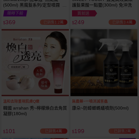
(500ml) 黑魔髮系列/定型噴霧 施
護髮果酸一點靈(300ml) 免沖洗
華寇
限時下殺
買就送
369
249
已銷售1.2萬
已銷售3.4萬
$
$
溫和去除重現肌膚Q嫩
無農藥~一噴消滅害蟲
韓國 arrahan 秀~檸檬煥白去角質
康朵~防蟑螂螞蟻噴劑(500ml)
凝膠(180ml)
101
199
已銷售4萬
已銷售2萬
$
$