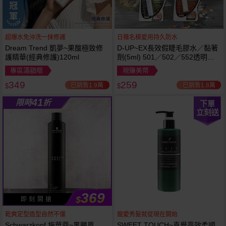
超爆水免沖洗一抹修護
日雜名模愛用持久防水
Dream Trend 凱夢~果酸極致修
D-UP~EX長效假睫毛膠水／黏著
護精華(經典修護)120ml
劑(5ml) 501／502／552透明／
553黑色／554咖啡色 款式可選
專區滿額贈
現賺美幣
349
259
已銷售1.9萬
已銷售1.8萬
$
$
41
限時
折
下單
立刻送
369
$
即 刻 開 搶
乾爽定型造型自然不僵
寵愛秀髮就從現在開始
Schwarzkopf 施華蔻~黑颶風
SWEET TOUCH~直覺高效柔順