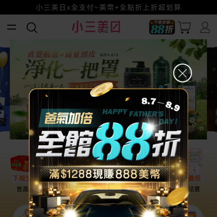
全館88折爸氣加倍！
小三美日x全支付~美幣+全點折上折超划算
賺美幣~換好禮~立即換GO~
普渡必備
話題保養
盛夏提案
雨天法寶