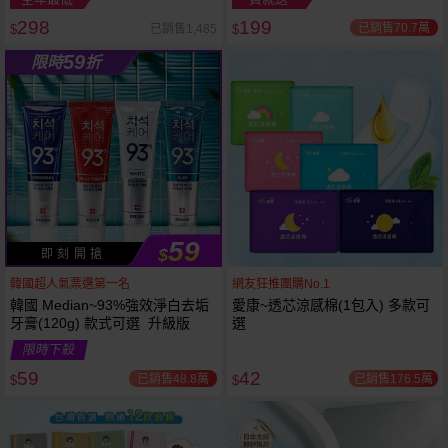
298
199
已銷售70.7萬
已銷售1,485
$
$
越多越
越多越
59
限時
折
便宜
便宜
59
$
即 刻 開 搶
韓國超人氣票選第一名
網友狂推團購No.1
韓國 Median~93%強效淨白去垢
愛康~透芯涼感棉(1包入) 多款可
牙膏(120g) 款式可選 升級版
選
限時下殺
59
42
已銷售48.8萬
已銷售176.5萬
$
$