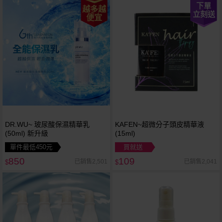
下單
越多越
立刻送
便宜
DR.WU~ 玻尿酸保濕精華乳
KAFEN~超微分子頭皮精華液
(50ml) 新升級
(15ml)
單件最低450元
買就送
850
109
已銷售2,501
已銷售2,041
$
$