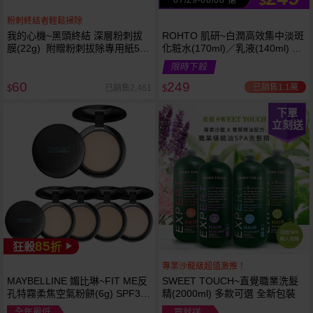
$
粉刺終結者輕鬆掃除
我的心機~黑頭終結 深層粉刺拔
ROHTO 肌研~白潤高效集中淡斑
膜(22g) 附贈粉刺拔除專用紙50
化粧水(170ml)／乳液(140ml) 款
張
式可選
限時下殺
60
249
已銷售1.1萬
已銷售2,461
$
$
下單
立刻送
85
狂殺
折
專業沙龍級超值激推！
MAYBELLINE 媚比琳~FIT ME反
SWEET TOUCH~直覺職業洗髮
孔特霧柔焦空氣粉餅(6g) SPF32
精(2000ml) 多款可選 全新包裝
PA+++ 款式可選 空氣小圓餅
全年最低
買就送