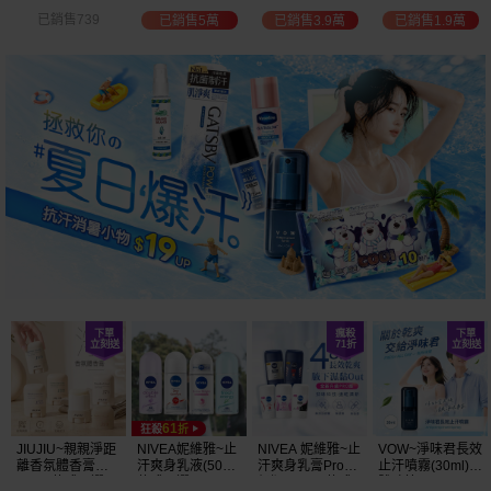
白透亮 乳液
300ml+護手霜
選
已銷售3.9萬
已銷售1.9萬
已銷售2萬
已銷售1.5萬
(725ml) 款式可選
80g) 款式可選
加大容量
JIUJIU~親親淨距
NIVEA妮維雅~止
NIVEA 妮維雅~止
VOW~淨味君長效
離香氛體香膏
汗爽身乳液(50ml)
汗爽身乳膏Pro升
止汗噴霧(30ml)
(35g) 款式可選
款式可選
級版(50ml) 款式
體味管理