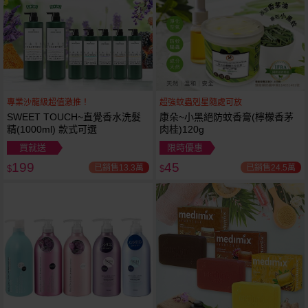
專業沙龍級超值激推！
超強蚊蟲剋星隨處可放
SWEET TOUCH~直覺香水洗髮
康朵~小黑絕防蚊香膏(檸檬香茅
精(1000ml) 款式可選
肉桂)120g
買就送
限時優惠
199
45
已銷售13.3萬
已銷售24.5萬
$
$