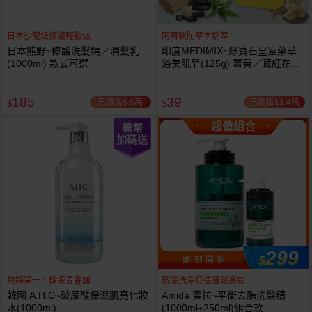
日本沙龍級修護輕鬆做
阿育吠陀草本精萃
日本熊野~修護洗髮精／潤髮乳
印度MEDIMIX~綠寶石皇室藥草
(1000ml) 款式可選
浴美肌皂(125g) 薑黃／藏紅花／
岩蘭草 款式可選
185
39
已銷售6.6萬
已銷售11.4萬
$
$
超值組合
美幣
加碼送
299
$
即 刻 開 搶
熱銷第一！韓版青春露
徹底洗淨打造蓬鬆亮麗
韓國 A.H.C~玻尿酸保濕肌亮化妝
Amida 蜜拉~平衡去脂洗髮精
水(1000ml)
(1000ml+250ml)組合款