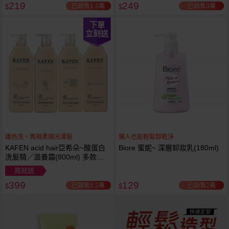
219
249
已銷售1.3萬
已銷售3萬
$
$
下單
立刻送
護色洗，再現柔順光澤髮
懶人也能輕鬆卸乾淨
KAFEN acid hair亞希朵~酸蛋白
Biore 蜜妮~ 深層卸妝乳(180ml)
洗髮精／滋養霜(800ml) 多款可
選
買就送
399
129
已銷售5.2萬
已銷售2萬
$
$