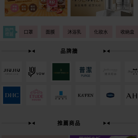
熱門
口罩
面膜
沐浴乳
化妝水
收納盒
標籤
品牌牆
下單
立刻送
推薦商品