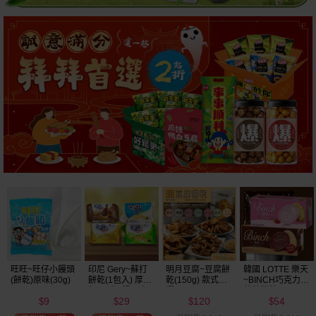
明月豆腐~豆腐餅
韓國 LOTTE 樂天
韓國 好麗友~ 好
韓國 海太~ 辣炒
乾(150g) 款式可
~BINCH巧克力／
多魚餅乾(30g) 款
年糕餅乾(103g)
選
草莓餅乾(102g)
式可選
120
54
20
39
款式可選
$
$
$
$