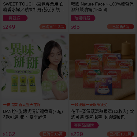
SWEET TOUCH~直覺專業用 白
韓國 Nature Face+~100%蘆薈保
麝香水嫩／蘋果牡丹花沁涼 護髮
濕舒緩噴霧(150ml)
膜(1000ml) 款式可選 全新包裝
買就送
破盤特殺
249
65
已銷售11.3萬
已銷售6萬
$
$
一抹清爽 香氣整天在線
一敷缓解一天眼部疲劳
BAN盼~旋轉式清新體香膏(73g)
花王~蒸氣感溫熱眼罩(12枚入) 款
3款可選 腋下 夏季必備
式可選 發熱眼罩 眼睛暖暖包
專區滿額贈
162
229
已銷售3.5萬
已銷售13.1萬
$
$