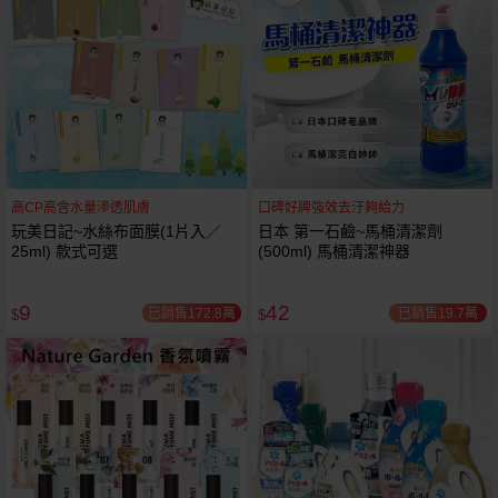
高CP高含水量滲透肌膚
口碑好牌強效去汙夠給力
玩美日記~水絲布面膜(1片入／
日本 第一石鹼~馬桶清潔劑
25ml) 款式可選
(500ml) 馬桶清潔神器
9
42
已銷售172.8萬
已銷售19.7萬
$
$