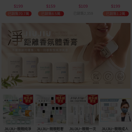
(2000ml) 多款可
(100ml) 款式可選
添加潤髮乳
髮油(50ml) 款式
199
159
109
199
選 全新包裝
(600ml)
可選
$
$
$
$
已銷售2,359
已銷售70.7萬
已銷售6.5萬
已銷售1.2萬
JIUJIU~親親純淨
JIUJIU~親親輕奢
JIUJIU~親親一次
JIUJIU~親親成人