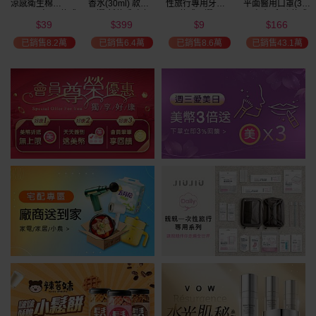
涼感衛生棉
香水(30ml) 款式
性旅行專用牙刷(1
平面醫用口罩(30
(NEW)1包入 款式
可選 新款香味上
入) 款式可選
入)輕親系列 款式
39
399
9
166
可選
市/平替香水/大牌
可選 MD雙鋼印
$
$
$
$
美幣
香水/大牌平替
已銷售8.2萬
已銷售6.4萬
已銷售8.6萬
已銷售43.1萬
加碼送