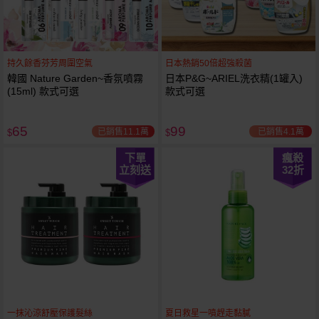
持久餘香芬芳周圍空氣
日本熱銷50倍超強殺菌
韓國 Nature Garden~香氛噴霧
日本P&G~ARIEL洗衣精(1罐入)
(15ml) 款式可選
款式可選
65
99
已銷售11.1萬
已銷售4.1萬
$
$
下單
瘋殺
立刻送
32
折
一抹沁涼舒壓保護髮絲
夏日救星一噴趕走黏膩