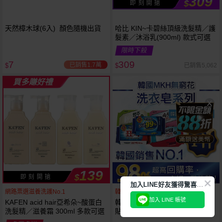
309
$
即 刻 開 搶
天然樟木球(6入) 顏色隨機出貨
哈比 KIN~卡碧絲頂級洗髮精／護
髮素／沐浴乳(900ml) 款式可選
限時下殺
7
309
已銷售1.7萬
已銷售5,062
$
$
買多賺好禮
139
$
即 刻 開 搶
加
入LINE好友獲得驚喜折扣!
網路票選滋養洗護No.1
韓國銷售第一天然品牌
加入 LINE 帳號
KAFEN acid hair亞希朵~酸蛋白
韓國 無瓊花~抗菌洗衣皂／女性
洗髮精／滋養霜 300ml 多款可選
貼身衣物去污皂／衣襪去污皂／
抹布去油汙家事皂／高彩漂白皂