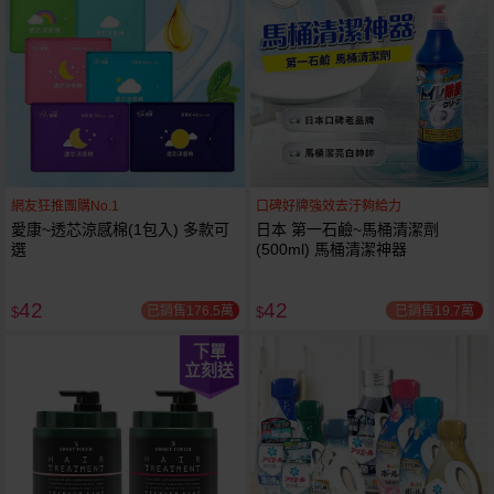
網友狂推團購No.1
口碑好牌強效去汙夠給力
愛康~透芯涼感棉(1包入) 多款可
日本 第一石鹼~馬桶清潔劑
選
(500ml) 馬桶清潔神器
42
42
已銷售176.5萬
已銷售19.7萬
$
$
下單
立刻送