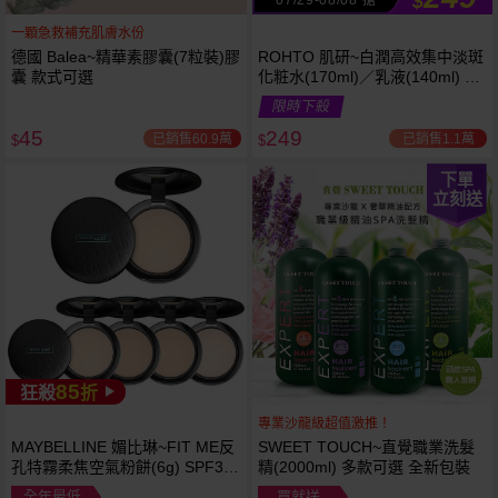
$
一顆急救補充肌膚水份
德國 Balea~精華素膠囊(7粒裝)膠
ROHTO 肌研~白潤高效集中淡斑
囊 款式可選
化粧水(170ml)／乳液(140ml) 款
式可選
限時下殺
45
249
已銷售60.9萬
已銷售1.1萬
$
$
下單
立刻送
85
狂殺
折
專業沙龍級超值激推！
MAYBELLINE 媚比琳~FIT ME反
SWEET TOUCH~直覺職業洗髮
孔特霧柔焦空氣粉餅(6g) SPF32
精(2000ml) 多款可選 全新包裝
PA+++ 款式可選 空氣小圓餅
全年最低
買就送