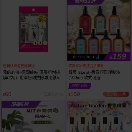
53
限時
折
61
狂殺
折
159
$
08/07-08/11 搶
粉刺終結者輕鬆掃除
清爽零油感打造柔順髮
我的心機~黑頭終結 深層粉刺拔
韓國 isLeaf~香氛順盈護髮油
膜(22g) 附贈粉刺拔除專用紙50
(100ml) 款式可選
張
限時下殺
60
159
已銷售6.5萬
已銷售2,461
$
$
6
限時
折