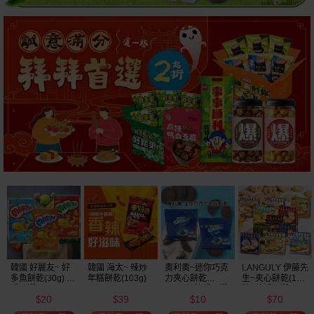
韓國 好麗友~ 好
韓國 海太~ 辣炒
奧利奧~迷你巧克
LANGULY 伊藤先
多魚餅乾(30g) 款
年糕餅乾(103g)
力夾心餅乾
生~夾心餅乾(1盒
式可選
(20.4g) 款式可選
裝) 款式可選
20
39
10
70
美式賣場熱銷
$
$
$
$