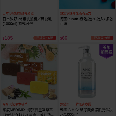
日本沙龍級修護輕鬆做
幫您快速補充滿滿活力
日本熊野~修護洗髮精／潤髮乳
德國Purafit~發泡錠(20錠入) 多款
(1000ml) 款式可選
可選
185
69
已銷售6.6萬
已銷售29萬
$
$
美幣
加碼送
阿育吠陀草本精萃
熱銷第一！韓版青春露
印度MEDIMIX~綠寶石皇室藥草
韓國 A.H.C~玻尿酸保濕肌亮化妝
浴美肌皂(125g) 薑黃／藏紅花／
水(1000ml)