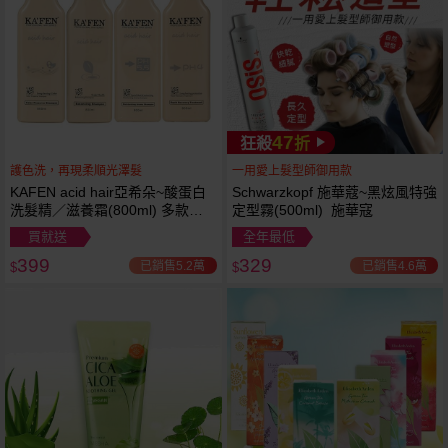
47
狂殺
折
護色洗，再現柔順光澤髮
一用愛上髮型師御用款
KAFEN acid hair亞希朵~酸蛋白
Schwarzkopf 施華蔻~黑炫風特強
洗髮精／滋養霜(800ml) 多款可
定型霧(500ml) 施華寇
選
買就送
全年最低
399
329
已銷售5.2萬
已銷售4.6萬
$
$