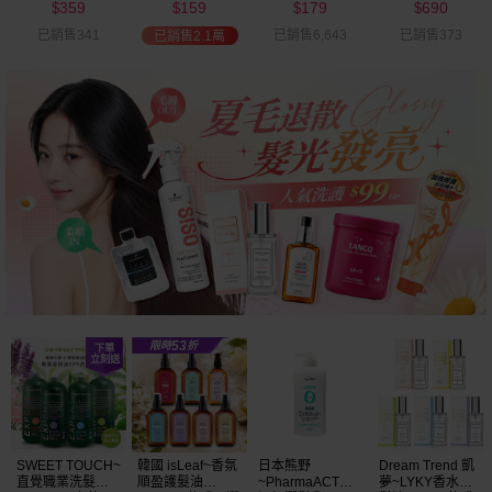
359
159
179
690
可選
$
$
$
$
已銷售341
已銷售6,643
已銷售373
已銷售2.1萬
SWEET TOUCH~
韓國 isLeaf~香氛
日本熊野
Dream Trend 凱
直覺職業洗髮精
順盈護髮油
~PharmaACT無
夢~LYKY香水護