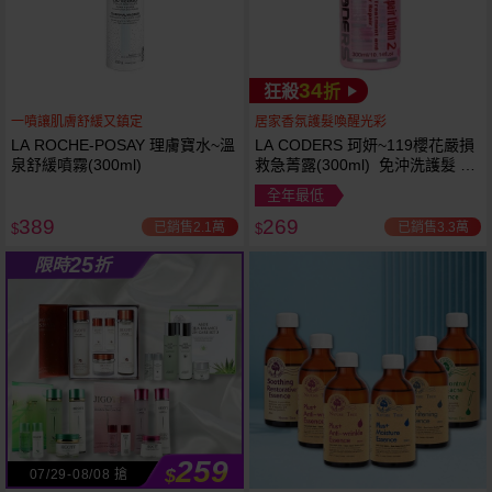
34
狂殺
折
一噴讓肌膚舒緩又鎮定
居家香氛護髮喚醒光彩
LA ROCHE-POSAY 理膚寶水~溫
LA CODERS 珂妍~119櫻花嚴損
泉舒緩噴霧(300ml)
救急菁露(300ml) 免沖洗護髮 蕾
舒法克
全年最低
389
269
已銷售2.1萬
已銷售3.3萬
$
$
25
限時
折
259
$
07/29-08/08 搶