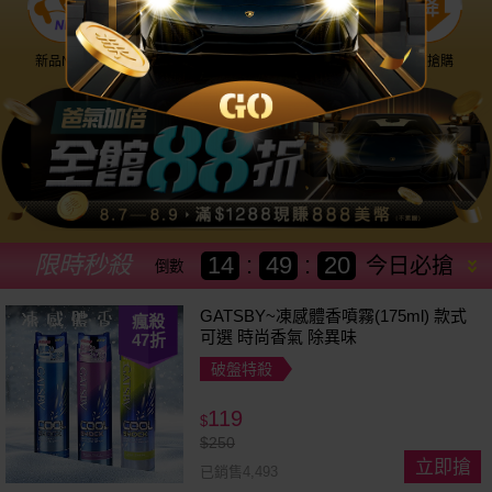
新品NEW
優惠神券
美幣回饋
降價搶購
限時秒殺
14
:
49
:
18
今日必搶
倒數
GATSBY~凍感體香噴霧(175ml) 款式
瘋殺
可選 時尚香氣 除異味
47
折
破盤特殺
119
$
$
250
立即搶
已銷售4,493