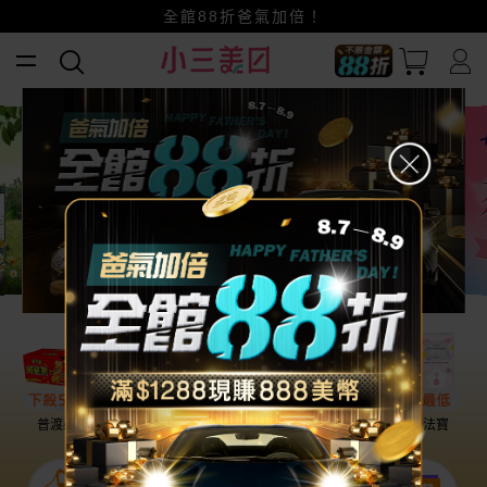
賺美幣~換好禮~立即換GO~
小三美日x全支付~美幣+全點折上折超划算
全館88折爸氣加倍！
普渡必備
話題保養
盛夏提案
雨天法寶