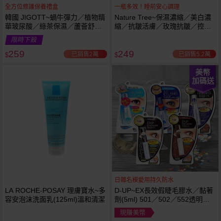
全方位修護保養禮盒
一瓶多效！睡前安心調理
韓國 JIGOTT~蝸牛彈力／植物精
Nature Tree~保濕濃縮／美白濃
華玻尿酸／綠茶保濕／蘆薈舒緩
縮／抗皺活膚／玫瑰抗皺／控油
修復 禮盒(5件組) 款式可選 化妝
抗痘／舒敏修護 精華液(250ml) 6
限時下殺
水+乳液+面霜
款可選
259
249
已銷售2萬
已銷售5.2萬
$
$
美幣
加碼送
日雜名模愛用持久防水
LA ROCHE-POSAY 理膚寶水~多
D-UP~EX長效假睫毛膠水／黏著
容安泡沫洗面乳(125ml)溫和清潔
劑(5ml) 501／502／552透明／
553黑色／554咖啡色 款式可選
現賺美幣