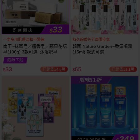
33
$
即 刻 開 搶
一皂多用肌膚溫和不緊繃
持久餘香芬芳周圍空氣
南王~抹草皂／檀香皂／蘋果花語
韓國 Nature Garden~香氛噴霧
皂(100g) 3款可選 沐浴肥皂
(15ml) 款式可選
53
限時
折
限時下殺
下單
立刻送
33
65
已銷售14.6萬
已銷售11.1萬
$
$
51
限時
折
249
07/29-08/08 搶