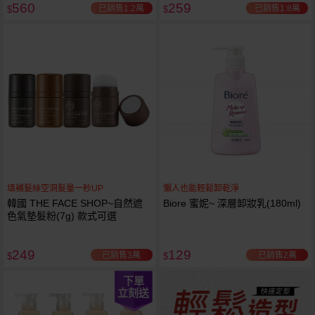
560
259
已銷售1.2萬
已銷售1.8萬
$
$
填補髮絲空洞髮量一秒UP
懶人也能輕鬆卸乾淨
韓國 THE FACE SHOP~自然遮
Biore 蜜妮~ 深層卸妝乳(180ml)
色氣墊髮粉(7g) 款式可選
249
129
已銷售3萬
已銷售2萬
$
$
下單
立刻送