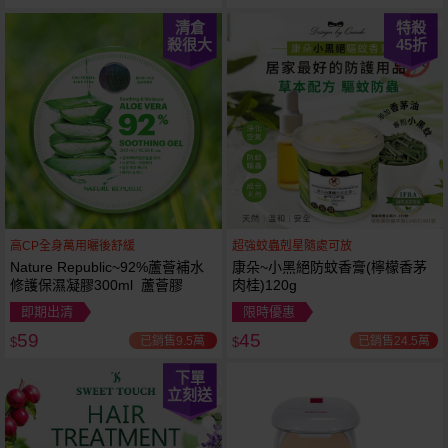
清倉
特殺
殺很大
45
折
高CP全身萬用曬後舒緩
超強蚊蟲剋星隨處可放
Nature Republic~92%蘆薈補水
康朵~小黑絕防蚊香膏(檸檬香茅
修護保濕凝膠300ml 蘆薈膠
肉桂)120g
即期出清
限時優惠
59
45
已銷售9.5萬
已銷售24.5萬
$
$
下單
立刻送