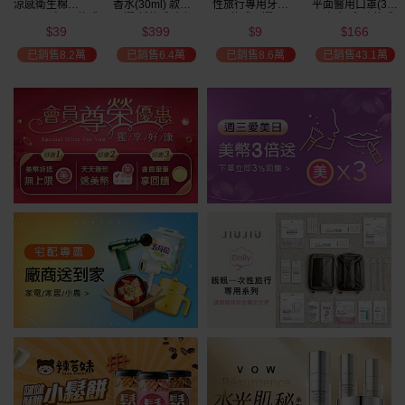
涼感衛生棉
香水(30ml) 款式
性旅行專用牙刷(1
平面醫用口罩(30
(NEW)1包入 款式
可選 新款香味上
入) 款式可選
入)輕親系列 款式
39
399
9
166
可選
市/平替香水/大牌
可選 MD雙鋼印
$
$
$
$
瘋殺
香水/大牌平替
已銷售8.2萬
已銷售6.4萬
已銷售8.6萬
已銷售43.1萬
59
折