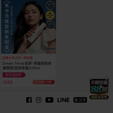
超爆水免沖洗一抹修護
Dream Trend 凱夢~果酸極致修
護精華(經典修護)120ml
專區滿額贈
349
已銷售1.9萬
$
看,分享