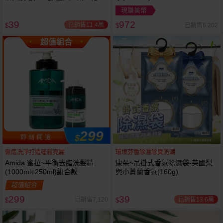
岩蘭草 款式可選
現賺美幣
39
972
已銷售11.4萬
已銷售6,202
$
$
超值組合
299
$
即 刻 開 搶
徹底洗淨打造蓬鬆亮麗
環境芬香除濕除臭防潮
Amida 蜜拉~平衡去脂洗髮精
康朵~吊掛式香氛除濕袋-英國梨
(1000ml+250ml)組合款
與小蒼蘭香氛(160g)
超值組合
299
39
已銷售13.6萬
已銷售7,120
$
$