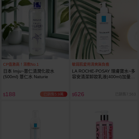
CP值激高！濕敷No.1
敏弱肌愛用清爽無負擔
日本 Imju~薏仁清潤化妝水
LA ROCHE-POSAY 理膚寶水~多
(500ml) 薏仁水 Naturie
容安清潔卸妝乳液(400ml)加量
卸妝乳液
188
626
已銷售5.9萬
已銷售7,563
$
$