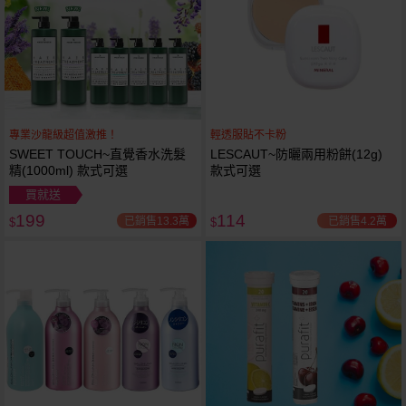
專業沙龍級超值激推！
輕透服貼不卡粉
SWEET TOUCH~直覺香水洗髮
LESCAUT~防曬兩用粉餅(12g)
精(1000ml) 款式可選
款式可選
買就送
199
114
已銷售13.3萬
已銷售4.2萬
$
$