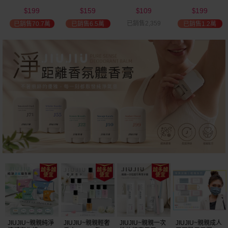
(2000ml) 多款可
(100ml) 款式可選
添加潤髮乳
髮油(50ml) 款式
199
159
109
199
選 全新包裝
(600ml)
可選
$
$
$
$
已銷售2,359
已銷售70.7萬
已銷售6.5萬
已銷售1.2萬
JIUJIU~親親純淨
JIUJIU~親親輕奢
JIUJIU~親親一次
JIUJIU~親親成人