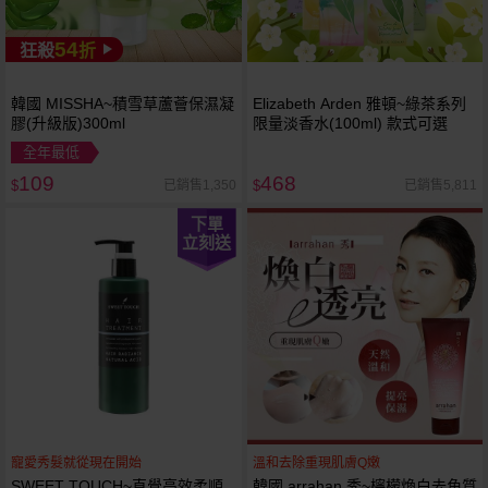
54
狂殺
折
韓國 MISSHA~積雪草蘆薈保濕凝
Elizabeth Arden 雅頓~綠茶系列
膠(升級版)300ml
限量淡香水(100ml) 款式可選
全年最低
109
468
已銷售1,350
已銷售5,811
$
$
下單
立刻送
寵愛秀髮就從現在開始
溫和去除重現肌膚Q嫩
SWEET TOUCH~直覺高效柔順
韓國 arrahan 秀~檸檬煥白去角質