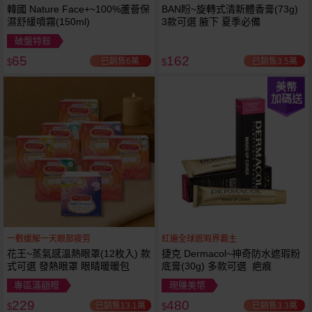
韓國 Nature Face+~100%蘆薈保
BAN盼~旋轉式清新體香膏(73g)
濕舒緩噴霧(150ml)
3款可選 腋下 夏季必備
破盤特殺
65
162
已銷售6萬
已銷售3.5萬
$
$
美幣
加碼送
一敷缓解一天眼部疲劳
紅遍全球遮瑕界霸主
花王~蒸氣感溫熱眼罩(12枚入) 款
捷克 Dermacol~神奇防水遮瑕粉
式可選 發熱眼罩 眼睛暖暖包
底膏(30g) 多款可選 疤痕
專區滿額贈
現賺美幣
229
480
已銷售13.1萬
已銷售3.3萬
$
$