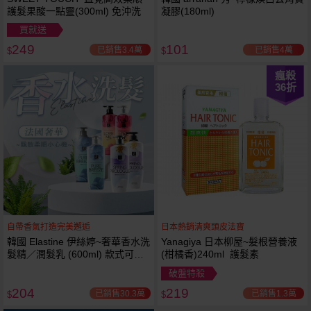
護髮果酸一點靈(300ml) 免沖洗
凝膠(180ml)
買就送
249
101
已銷售3.4萬
已銷售4萬
$
$
瘋殺
36
折
自帶香氣打造完美邂逅
日本熱銷清爽頭皮法寶
韓國 Elastine 伊絲婷~奢華香水洗
Yanagiya 日本柳屋~髮根營養液
髮精／潤髮乳 (600ml) 款式可選
(柑橘香)240ml 護髮素
最新2024升級版
破盤特殺
204
219
已銷售30.3萬
已銷售1.3萬
$
$