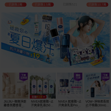
選
位保濕鎖水／可
已銷售521
已銷售2萬
已銷售1.5萬
已銷售10.7萬
可油／薰衣草／
淨白透亮／杏仁
+E 款式可選
JIUJIU~親親淨距
NIVEA妮維雅~止
NIVEA 妮維雅~止
VOW~淨味君長效
離香氛體香膏
汗爽身乳液(50ml)
汗爽身乳膏Pro升
止汗噴霧(30ml)
(35g) 款式可選
款式可選
級版(50ml) 款式
體味管理