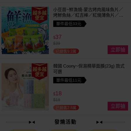
小豆苗~鮮漁燒-蒙古烤肉風味魚片／
越多越
烤鮮魚絲／紅吉棒／紅燒薄魚片／鱈
便宜
魚香絲／方塊鮮魚片／清香魚／煙燻
單件最低33元
切片(1包入) 款式可選
37
$
$
39
立即搶
已銷售9.2萬
韓國 Coony~保濕精華面膜(23g) 款式
越多越
可選
便宜
單件最低11元
18
$
$
19
立即搶
已銷售2.8萬
發燒活動