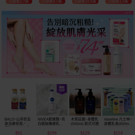
已銷售2.7萬
已銷售9.7萬
已銷售10.5萬
已銷售1.4萬
BALO~山羊奶全
NIVEA妮維雅~亮
木質莊園~身體乳
Vaseline 凡士林~
身活膚保濕／玻
白極致嫩膚乳液
(500ml) 款式可選
身體乳液(600ml)
尿酸高效嫩白乳
400ml
清新蘆薈／密集
91
299
129
159
液(550ml) 款式可
保濕鎖水／全方
$
$
$
$