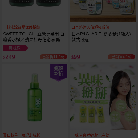
一抹沁涼舒壓保護髮絲
日本熱銷50倍超強殺菌
SWEET TOUCH~直覺專業用 白
日本P&G~ARIEL洗衣精(1罐入)
麝香水嫩／蘋果牡丹花沁涼 護髮
款式可選
膜(1000ml) 款式可選 全新包裝
買就送
249
99
已銷售11.3萬
已銷售4.1萬
$
$
瘋殺
32
折
夏日救星一噴趕走黏膩
一抹清爽 香氣整天在線