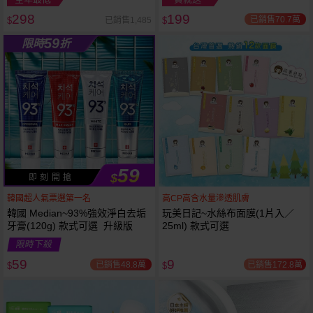
298
199
已銷售70.7萬
已銷售1,485
$
$
越多越
越多越
59
限時
折
便宜
便宜
59
$
即 刻 開 搶
韓國超人氣票選第一名
高CP高含水量滲透肌膚
韓國 Median~93%強效淨白去垢
玩美日記~水絲布面膜(1片入／
牙膏(120g) 款式可選 升級版
25ml) 款式可選
限時下殺
59
9
已銷售48.8萬
已銷售172.8萬
$
$