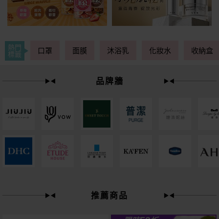
熱門
口罩
面膜
沐浴乳
化妝水
收納盒
標籤
品牌牆
下單
立刻送
推薦商品