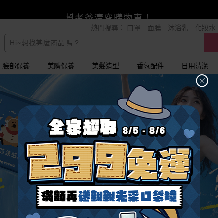
全家超取299免運
熱門搜尋：
口罩
面膜
沐浴乳
化妝水
小三美日x全支付~美幣+全點折上折超划算
賺美幣~換好禮~立即換GO~
幫老爸清空購物車！
臉部保養
美體保養
美髮造型
香氛配件
日用清潔