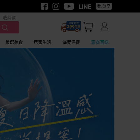
看,分享
收納盒
嚴選美食
居家生活
婦嬰保健
廠商直送