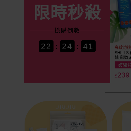
限時秒殺
搶購
倒數
22
:
24
:
38
高效防護
SHIL
鎮噴霧(SP
破盤
239
$