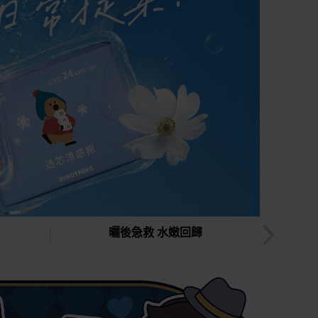
曬後急救 水嫩回歸