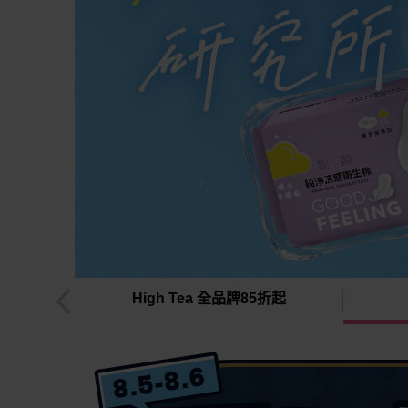
物車！
High Tea 全品牌85折起