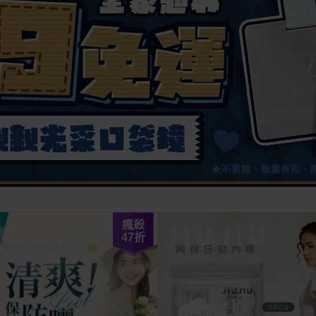
瘋殺
47
折