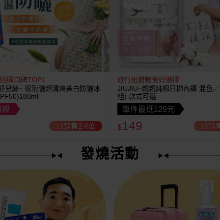
回購口碑TOP1
旅行出遊輕便好選擇
LS 舒兒絲~ 很耐曬超清爽美白防曬冰
JIUJIU~親親純棉日拋內褲 混色／
F50)180ml
組) 款式可選
特殺
單件最低129元
149
已銷售2.4萬
已銷售
$
發燒活動