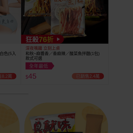
76
狂殺
折
深夜嘴饞 立刻上桌
白色(5入
和秋~麻醬香／香麻辣／酸菜魚拌麵(1包)
款式可選
全年最低
45
8.2萬
已銷售2.4萬
$