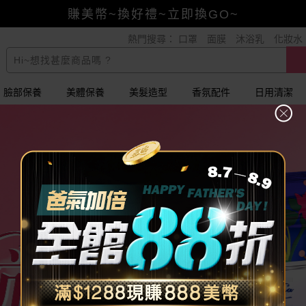
賺美幣~換好禮~立即換GO~
熱門搜尋：
口罩
面膜
沐浴乳
化妝水
小三美日x全支付~美幣+全點折上折超划算
全館88折爸氣加倍！
臉部保養
美體保養
美髮造型
香氛配件
日用清潔