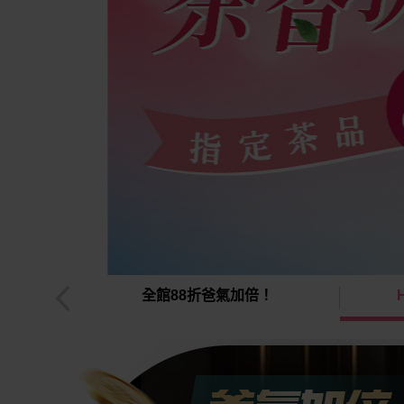
一天
全館88折爸氣加倍！