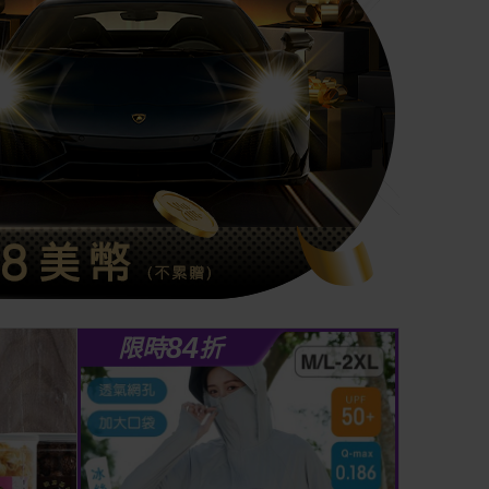
84
限時
折