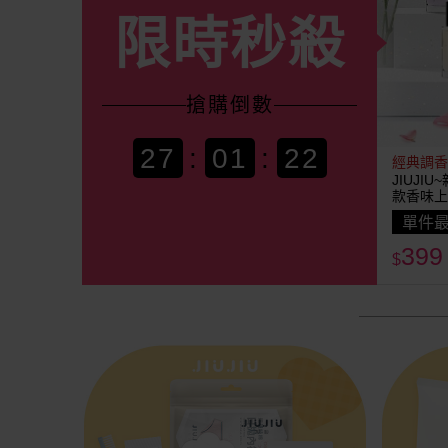
限時秒殺
搶購
倒數
27
:
01
:
20
經典調香
JIUJI
款香味上
單件最
399
$