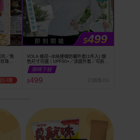
499
$
即 刻 開 搶
起司／焦
VOLA 維菈~冰絲連帽防曬外套(1件入) 顏
／珍珠奶
色尺寸可選｜UPF50+／涼感外套／可拆帽
簷／馬尾孔設計／機車族防曬
限時下殺
499
5.4萬
已銷售151
$