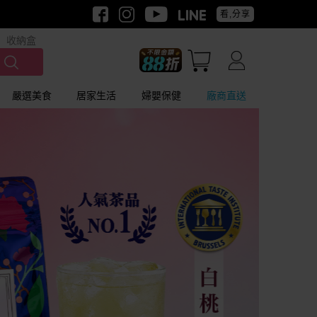
看,分享
收納盒
嚴選美食
居家生活
婦嬰保健
廠商直送