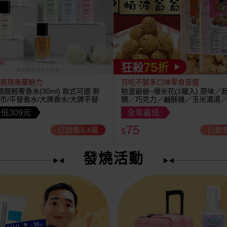
75
狂殺
折
展現專屬魅力
百吃不膩多口味零食首選
U~親親輕奢香水(30ml) 款式可選 新
帕波爺爺~爆米花(1罐入) 原味／
市/平替香水/大牌香水/大牌平替
糖／巧克力／鹹酥雞／玉米濃湯
茶 款式可選
低309元
全年最低
75
已銷售6.4萬
已銷售
$
發燒活動