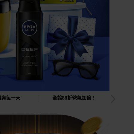
清爽每一天
全館88折爸氣加倍！
H