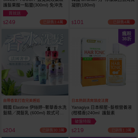
護髮果酸一點靈(300ml) 免沖洗
凝膠(180ml)
買就送
249
101
已銷售3.4萬
已銷售4萬
$
$
瘋殺
36
折
自帶香氣打造完美邂逅
日本熱銷清爽頭皮法寶
韓國 Elastine 伊絲婷~奢華香水洗
Yanagiya 日本柳屋~髮根營養液
髮精／潤髮乳 (600ml) 款式可選
(柑橘香)240ml 護髮素
最新2024升級版
破盤特殺
204
219
已銷售30.3萬
已銷售1.3萬
$
$