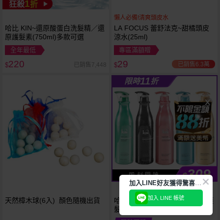
1
狂殺
折
懶人必備!清爽頭皮水
哈比 KIN~還原酸蛋白洗髮精／還
LA FOCUS 蕾舒法克~甜橘頭皮
原護髮素(750ml)多款可選
涼水(25ml)
全年最低
專區滿額贈
220
29
已銷售6.3萬
已銷售7,448
$
$
11
限時
折
309
$
即 刻 開 搶
加
入LINE好友獲得驚喜折扣!
加入 LINE 帳號
天然樟木球(6入) 顏色隨機出貨
哈比 KIN~卡碧絲頂級洗髮精／護
髮素／沐浴乳(900ml) 款式可選