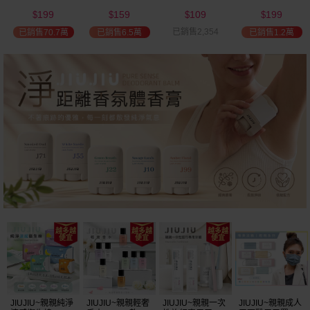
(2000ml) 多款可
(100ml) 款式可選
添加潤髮乳
髮油(50ml) 款式
199
159
109
199
選 全新包裝
(600ml)
可選
$
$
$
$
已銷售2,354
已銷售70.7萬
已銷售6.5萬
已銷售1.2萬
JIUJIU~親親純淨
JIUJIU~親親輕奢
JIUJIU~親親一次
JIUJIU~親親成人