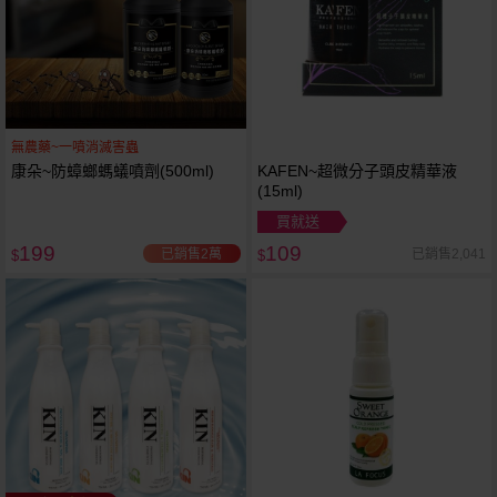
無農藥~一噴消滅害蟲
康朵~防蟑螂螞蟻噴劑(500ml)
KAFEN~超微分子頭皮精華液
(15ml)
買就送
199
109
已銷售2萬
已銷售2,041
$
$