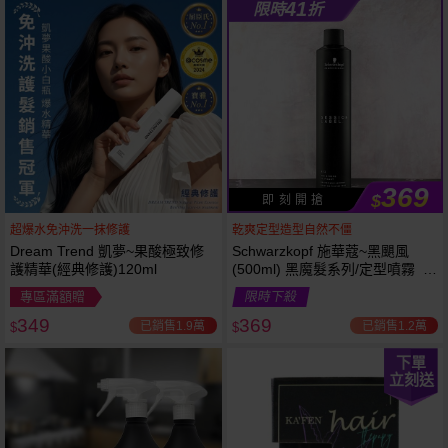
41
限時
折
369
$
即 刻 開 搶
超爆水免沖洗一抹修護
乾爽定型造型自然不僵
Dream Trend 凱夢~果酸極致修
Schwarzkopf 施華蔻~黑颶風
護精華(經典修護)120ml
(500ml) 黑魔髮系列/定型噴霧 施
華寇
專區滿額贈
限時下殺
349
369
已銷售1.9萬
已銷售1.2萬
$
$
下單
立刻送