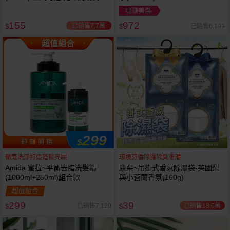
現賺美幣
155
972
已銷售7.7萬
已銷售6,199
$
$
超值組合
299
$
即 刻 開 搶
徹底洗淨打造蓬鬆亮麗
環境芬香除濕除臭防潮
Amida 蜜拉~平衡去脂洗髮精
康朵~吊掛式香氛除濕袋-英國梨
(1000ml+250ml)組合款
與小蒼蘭香氛(160g)
超值組合
299
39
已銷售13.6萬
已銷售7,120
$
$