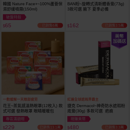
韓國 Nature Face+~100%蘆薈保
BAN盼~旋轉式清新體香膏(73g)
濕舒緩噴霧(150ml)
3款可選 腋下 夏季必備
破盤特殺
65
162
已銷售6萬
已銷售3.5萬
$
$
美幣
加碼送
一敷缓解一天眼部疲劳
紅遍全球遮瑕界霸主
花王~蒸氣感溫熱眼罩(12枚入) 款
捷克 Dermacol~神奇防水遮瑕粉
式可選 發熱眼罩 眼睛暖暖包
底膏(30g) 多款可選 疤痕
專區滿額贈
現賺美幣
229
480
已銷售13.1萬
已銷售3.3萬
$
$