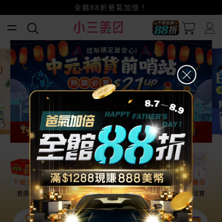
賺美幣~換好禮~立即換GO~
小三美日x全支付~美幣+全點折上折超划算
全館88折爸氣加倍！
普渡必備
話題保養
盛夏提案
雨天法寶