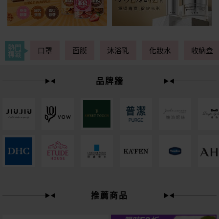
熱門
口罩
面膜
沐浴乳
化妝水
收納盒
標籤
品牌牆
49
限時
折
推薦商品