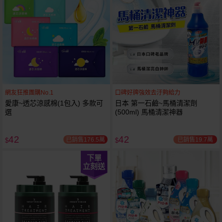
網友狂推團購No.1
口碑好牌強效去汙夠給力
愛康~透芯涼感棉(1包入) 多款可
日本 第一石鹼~馬桶清潔劑
選
(500ml) 馬桶清潔神器
42
42
已銷售176.5萬
已銷售19.7萬
$
$
下單
立刻送