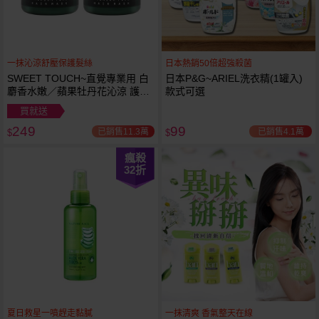
一抹沁涼舒壓保護髮絲
日本熱銷50倍超強殺菌
SWEET TOUCH~直覺專業用 白
日本P&G~ARIEL洗衣精(1罐入)
麝香水嫩／蘋果牡丹花沁涼 護髮
款式可選
膜(1000ml) 款式可選 全新包裝
買就送
249
99
已銷售11.3萬
已銷售4.1萬
$
$
瘋殺
32
折
夏日救星一噴趕走黏膩
一抹清爽 香氣整天在線