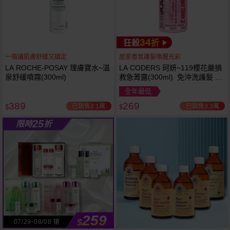
34
狂殺
折
一噴讓肌膚舒緩又鎮定
居家香氛護髮喚醒光彩
LA ROCHE-POSAY 理膚寶水~溫
LA CODERS 珂妍~119櫻花嚴損
泉舒緩噴霧(300ml)
救急菁露(300ml) 免沖洗護髮 蕾
舒法克
全年最低
389
269
已銷售2.1萬
已銷售3.3萬
$
$
25
限時
折
259
$
07/29-08/08 搶