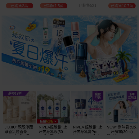
選
位保濕鎖水／可
已銷售521
已銷售2萬
已銷售1.5萬
已銷售10.7萬
可油／薰衣草／
淨白透亮／杏仁
+E 款式可選
JIUJIU~親親淨距
NIVEA妮維雅~止
NIVEA 妮維雅~止
VOW~淨味君長效
離香氛體香膏
汗爽身乳液(50ml)
汗爽身乳膏Pro升
止汗噴霧(30ml)
(35g) 款式可選
款式可選
級版(50ml) 款式
體味管理