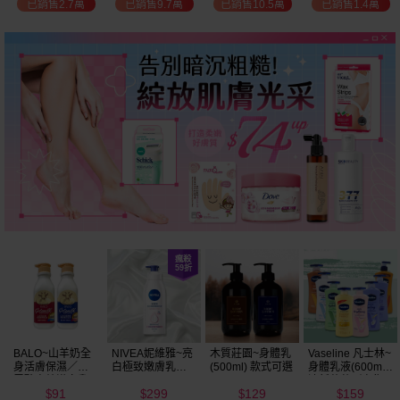
已銷售2.7萬
已銷售9.7萬
已銷售10.5萬
已銷售1.4萬
BALO~山羊奶全
NIVEA妮維雅~亮
木質莊園~身體乳
Vaseline 凡士林~
身活膚保濕／玻
白極致嫩膚乳液
(500ml) 款式可選
身體乳液(600ml)
尿酸高效嫩白乳
400ml
清新蘆薈／密集
91
299
129
159
液(550ml) 款式可
保濕鎖水／全方
$
$
$
$