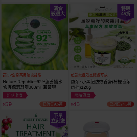
清倉
特殺
殺很大
45
折
高CP全身萬用曬後舒緩
超強蚊蟲剋星隨處可放
Nature Republic~92%蘆薈補水
康朵~小黑絕防蚊香膏(檸檬香茅
修護保濕凝膠300ml 蘆薈膠
肉桂)120g
即期出清
限時優惠
59
45
已銷售9.5萬
已銷售24.5萬
$
$
下單
立刻送