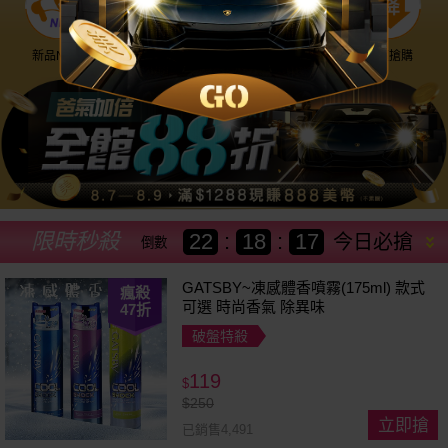
新品NEW
優惠神券
美幣回饋
降價搶購
限時秒殺
22
:
18
:
14
今日必搶
倒數
GATSBY~凍感體香噴霧(175ml) 款式
瘋殺
可選 時尚香氣 除異味
47
折
破盤特殺
119
$
$
250
立即搶
已銷售4,491