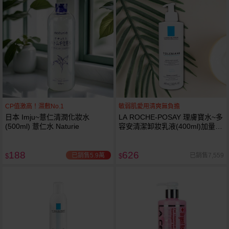
CP值激高！濕敷No.1
敏弱肌愛用清爽無負擔
日本 Imju~薏仁清潤化妝水
LA ROCHE-POSAY 理膚寶水~多
(500ml) 薏仁水 Naturie
容安清潔卸妝乳液(400ml)加量
卸妝乳液
188
626
已銷售5.9萬
已銷售7,559
$
$