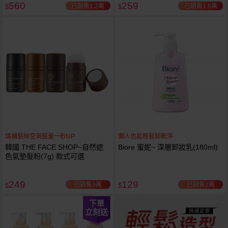
560
259
已銷售1.2萬
已銷售1.8萬
$
$
填補髮絲空洞髮量一秒UP
懶人也能輕鬆卸乾淨
韓國 THE FACE SHOP~自然遮
Biore 蜜妮~ 深層卸妝乳(180ml)
色氣墊髮粉(7g) 款式可選
249
129
已銷售3萬
已銷售2萬
$
$
下單
立刻送