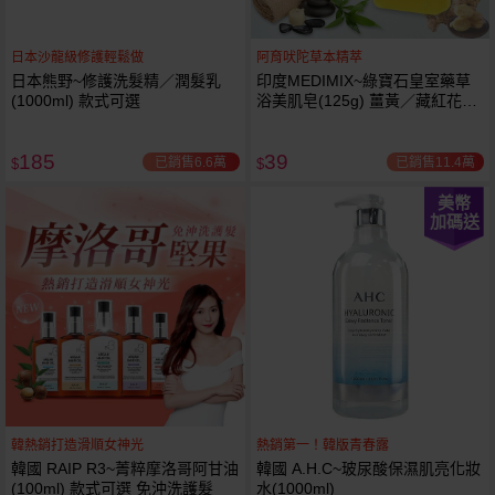
日本沙龍級修護輕鬆做
阿育吠陀草本精萃
日本熊野~修護洗髮精／潤髮乳
印度MEDIMIX~綠寶石皇室藥草
(1000ml) 款式可選
浴美肌皂(125g) 薑黃／藏紅花／
岩蘭草 款式可選
185
39
已銷售6.6萬
已銷售11.4萬
$
$
美幣
加碼送
韓熱銷打造滑順女神光
熱銷第一！韓版青春露
韓國 RAIP R3~菁粹摩洛哥阿甘油
韓國 A.H.C~玻尿酸保濕肌亮化妝
(100ml) 款式可選 免沖洗護髮
水(1000ml)