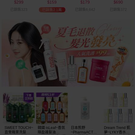
299
159
179
690
可選
$
$
$
$
已銷售323
已銷售6,642
已銷售372
已銷售2.1萬
SWEET TOUCH~
韓國 isLeaf~香氛
日本熊野
Dream Trend 凱
直覺職業洗髮精
順盈護髮油
~PharmaACT無
夢~LYKY香水護