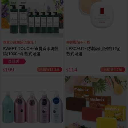
專業沙龍級超值激推！
輕透服貼不卡粉
SWEET TOUCH~直覺香水洗髮
LESCAUT~防曬兩用粉餅(12g)
精(1000ml) 款式可選
款式可選
買就送
199
114
已銷售13.3萬
已銷售4.2萬
$
$