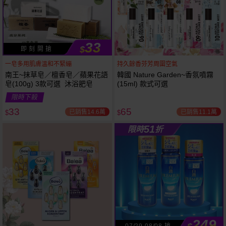
33
$
即 刻 開 搶
一皂多用肌膚溫和不緊繃
持久餘香芬芳周圍空氣
南王~抹草皂／檀香皂／蘋果花語
韓國 Nature Garden~香氛噴霧
皂(100g) 3款可選 沐浴肥皂
(15ml) 款式可選
53
限時
折
限時下殺
下單
立刻送
33
65
已銷售14.6萬
已銷售11.1萬
$
$
51
限時
折
249
07/29-08/08 搶