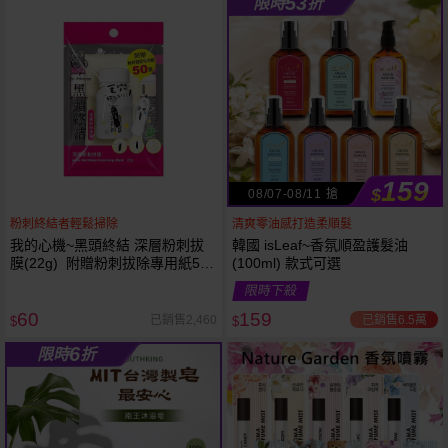
53
限時
折
61
狂殺
折
159
$
08/07-08/11 搶
粉刺終結者輕鬆掃除
清爽零油感打造柔順髮
我的心機~黑頭終結 深層粉刺拔
韓國 isLeaf~香氛順盈護髮油
膜(22g) 附贈粉刺拔除專用紙50
(100ml) 款式可選
張
限時下殺
60
159
已銷售6.5萬
已銷售2,460
$
$
6
限時
折