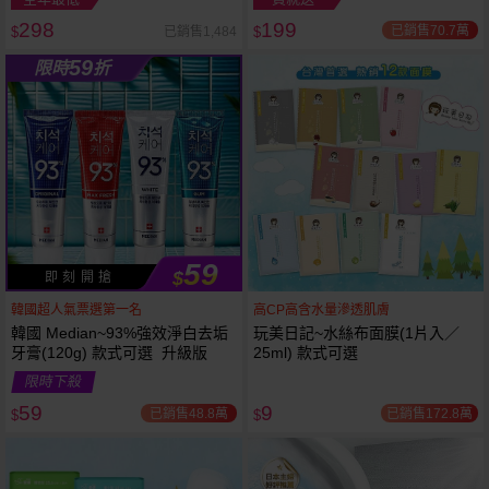
298
199
已銷售70.7萬
已銷售1,484
$
$
越多越
越多越
59
限時
折
便宜
便宜
59
$
即 刻 開 搶
韓國超人氣票選第一名
高CP高含水量滲透肌膚
韓國 Median~93%強效淨白去垢
玩美日記~水絲布面膜(1片入／
牙膏(120g) 款式可選 升級版
25ml) 款式可選
限時下殺
59
9
已銷售48.8萬
已銷售172.8萬
$
$