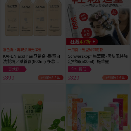
47
狂殺
折
護色洗，再現柔順光澤髮
一用愛上髮型師御用款
KAFEN acid hair亞希朵~酸蛋白
Schwarzkopf 施華蔻~黑炫風特強
洗髮精／滋養霜(800ml) 多款可
定型霧(500ml) 施華寇
選
買就送
全年最低
399
329
已銷售5.2萬
已銷售4.6萬
$
$