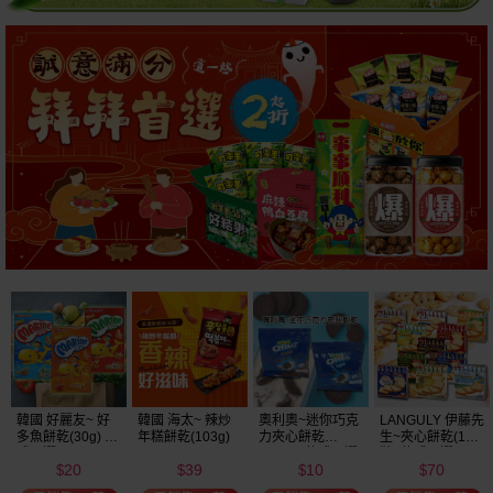
韓國 好麗友~ 好
韓國 海太~ 辣炒
奧利奧~迷你巧克
LANGULY 伊藤先
多魚餅乾(30g) 款
年糕餅乾(103g)
力夾心餅乾
生~夾心餅乾(1盒
式可選
(20.4g) 款式可選
裝) 款式可選
20
39
10
70
美式賣場熱銷
$
$
$
$