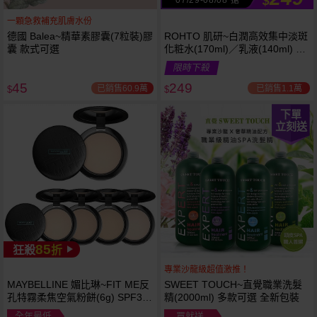
$
一顆急救補充肌膚水份
德國 Balea~精華素膠囊(7粒裝)膠
ROHTO 肌研~白潤高效集中淡斑
囊 款式可選
化粧水(170ml)／乳液(140ml) 款
式可選
限時下殺
45
249
已銷售60.9萬
已銷售1.1萬
$
$
下單
立刻送
85
狂殺
折
專業沙龍級超值激推！
MAYBELLINE 媚比琳~FIT ME反
SWEET TOUCH~直覺職業洗髮
孔特霧柔焦空氣粉餅(6g) SPF32
精(2000ml) 多款可選 全新包裝
PA+++ 款式可選 空氣小圓餅
全年最低
買就送