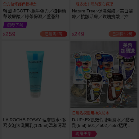
全方位修護保養禮盒
一瓶多效！睡前安心調理
韓國 JIGOTT~蝸牛彈力／植物精
Nature Tree~保濕濃縮／美白濃
華玻尿酸／綠茶保濕／蘆薈舒緩
縮／抗皺活膚／玫瑰抗皺／控油
修復 禮盒(5件組) 款式可選 化妝
抗痘／舒敏修護 精華液(250ml) 6
限時下殺
水+乳液+面霜
款可選
259
249
已銷售2萬
已銷售5.2萬
$
$
美幣
加碼送
日雜名模愛用持久防水
LA ROCHE-POSAY 理膚寶水~多
D-UP~EX長效假睫毛膠水／黏著
容安泡沫洗面乳(125ml)溫和清潔
劑(5ml) 501／502／552透明／
553黑色／554咖啡色 款式可選
現賺美幣