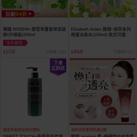
54
狂殺
折
韓國 MISSHA~積雪草蘆薈保濕凝
Elizabeth Arden 雅頓~綠茶系列
膠(升級版)300ml
限量淡香水(100ml) 款式可選
全年最低
109
468
已銷售1,350
已銷售5,811
$
$
下單
立刻送
寵愛秀髮就從現在開始
溫和去除重現肌膚Q嫩
SWEET TOUCH~直覺高效柔順
韓國 arrahan 秀~檸檬煥白去角質