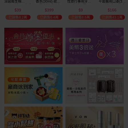
涼感衛生棉
香水(30ml) 款式
性旅行專用牙刷(1
平面醫用口罩(30
(NEW)1包入 款式
可選 新款香味上
入) 款式可選
入)輕親系列 款式
39
399
9
166
可選
市/平替香水/大牌
可選 MD雙鋼印
$
$
$
$
瘋殺
香水/大牌平替
已銷售8.2萬
已銷售6.4萬
已銷售8.6萬
已銷售43.1萬
59
折