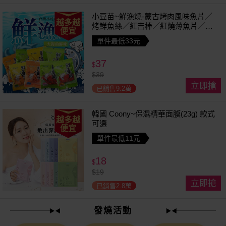
小豆苗~鮮漁燒-蒙古烤肉風味魚片／
越多越
烤鮮魚絲／紅吉棒／紅燒薄魚片／鱈
便宜
魚香絲／方塊鮮魚片／清香魚／煙燻
單件最低33元
切片(1包入) 款式可選
37
$
$
39
立即搶
已銷售9.2萬
韓國 Coony~保濕精華面膜(23g) 款式
越多越
可選
便宜
單件最低11元
18
$
$
19
立即搶
已銷售2.8萬
發燒活動