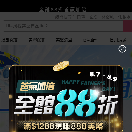
賺美幣~換好禮~立即換GO~
熱門搜尋：
口罩
面膜
沐浴乳
化妝水
小三美日x全支付~美幣+全點折上折超划算
全館88折爸氣加倍！
臉部保養
美體保養
美髮造型
香氛配件
日用清潔