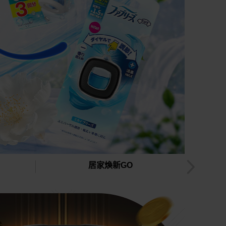
居家煥新GO
中