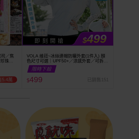
499
$
即 刻 開 搶
起司／焦
VOLA 維菈~冰絲連帽防曬外套(1件入) 顏
／珍珠奶
色尺寸可選｜UPF50+／涼感外套／可拆帽
簷／馬尾孔設計／機車族防曬
限時下殺
499
5.4萬
已銷售151
$