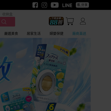
看,分享
收納盒
嚴選美食
居家生活
婦嬰保健
廠商直送