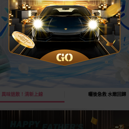
異味退散！清新上線
曬後急救 水嫩回歸