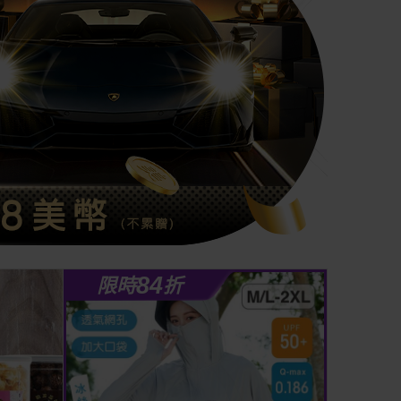
84
限時
折