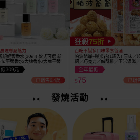
75
狂殺
折
展現專屬魅力
百吃不膩多口味零食首選
U~親親輕奢香水(30ml) 款式可選 新
帕波爺爺~爆米花(1罐入) 原味／
市/平替香水/大牌香水/大牌平替
糖／巧克力／鹹酥雞／玉米濃湯
茶 款式可選
低309元
全年最低
75
已銷售6.4萬
已銷售
$
發燒活動