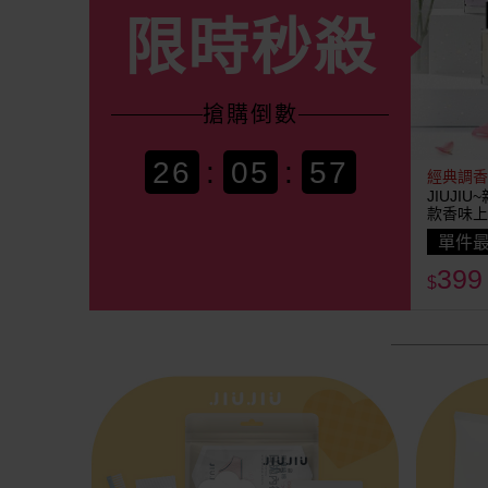
限時秒殺
搶購
倒數
26
:
05
:
54
經典調香
JIUJI
款香味上
單件最
399
$