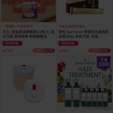
一敷缓解一天眼部疲劳
紅遍全球遮瑕界霸主
花王~蒸氣感溫熱眼罩(12枚入) 款
捷克 Dermacol~神奇防水遮瑕粉
式可選 發熱眼罩 眼睛暖暖包
底膏(30g) 多款可選 疤痕
限時優惠
現賺美幣
229
480
已銷售13.2萬
已銷售3.3萬
$
$
下單
立刻送