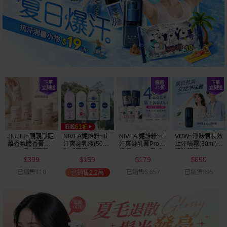
JIUJIU~親親淨距
NIVEA妮維雅~止
NIVEA 妮維雅~止
VOW~淨味君長效
離香氛體香膏
汗爽身乳液(50ml)
汗爽身乳膏Pro升
止汗噴霧(30ml)
(35g) 款式可選
款式可選
級版(50ml) 款式
體味管理
399
159
179
690
可選
$
$
$
$
已銷售410
已銷售6,657
已銷售395
已銷售2.2萬