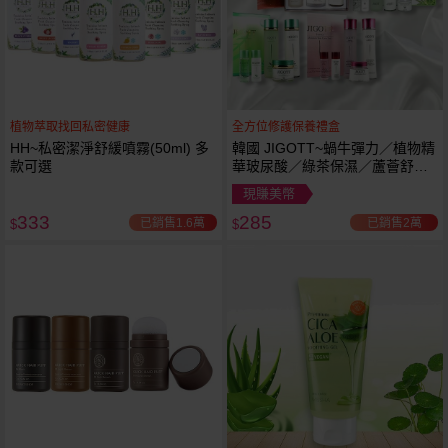
植物萃取找回私密健康
全方位修護保養禮盒
HH~私密潔淨舒緩噴霧(50ml) 多
韓國 JIGOTT~蝸牛彈力／植物精
款可選
華玻尿酸／綠茶保濕／蘆薈舒緩
修復 禮盒(5件組) 款式可選 化妝
現賺美幣
水+乳液+面霜
333
285
已銷售1.6萬
已銷售2萬
$
$