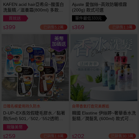
KAFEN acid hair亞希朵~酸蛋白
Ajuste 愛伽絲~高效防曬噴霧
洗髮精／滋養霜(800ml) 多款可
(200g) 款式可選
選
買就送
單件最低333元
399
369
已銷售5.2萬
已銷售1.3萬
$
$
美幣
加碼送
日雜名模愛用持久防水
自帶香氣打造完美邂逅
D-UP~EX長效假睫毛膠水／黏著
韓國 Elastine 伊絲婷~奢華香水洗
劑(5ml) 501／502／552透明／
髮精／潤髮乳 (600ml) 款式可選
553黑色／554咖啡色 款式可選
最新2024升級版
現賺美幣
259
202
已銷售1.8萬
已銷售30.3萬
$
$