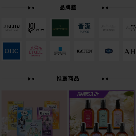
品牌牆
下單
立刻送
61
推薦商品
狂殺
折
53
限時
折