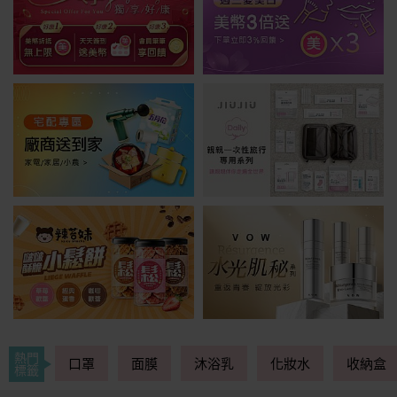
熱門
口罩
面膜
沐浴乳
化妝水
收納盒
標籤