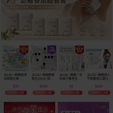
JIUJIU~親親純淨
JIUJIU~親親輕奢
JIUJIU~親親一次
JIUJIU~親親成人
涼感衛生棉
香水(30ml) 款式
性旅行專用牙刷(1
平面醫用口罩(30
(NEW)1包入 款式
可選 新款香味上
入) 款式可選
入)輕親系列 款式
39
399
9
166
可選
市/平替香水/大牌
可選 MD雙鋼印
$
$
$
$
香水/大牌平替
已銷售8.2萬
已銷售6.4萬
已銷售8.6萬
已銷售43.2萬