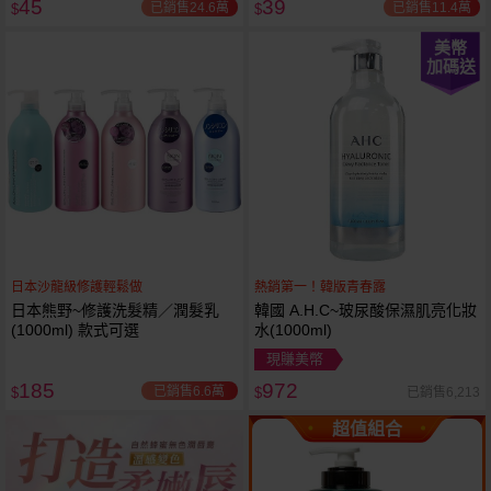
45
39
已銷售24.6萬
已銷售11.4萬
$
$
美幣
加碼送
日本沙龍級修護輕鬆做
熱銷第一！韓版青春露
日本熊野~修護洗髮精／潤髮乳
韓國 A.H.C~玻尿酸保濕肌亮化妝
(1000ml) 款式可選
水(1000ml)
現賺美幣
185
972
已銷售6.6萬
已銷售6,213
$
$
超值組合