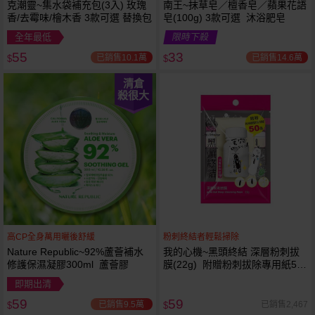
克潮靈~集水袋補充包(3入) 玫瑰
南王~抹草皂／檀香皂／蘋果花語
香/去霉味/檜木香 3款可選 替換包
皂(100g) 3款可選 沐浴肥皂
全年最低
限時下殺
55
33
已銷售10.1萬
已銷售14.6萬
$
$
清倉
殺很大
高CP全身萬用曬後舒緩
粉刺終結者輕鬆掃除
Nature Republic~92%蘆薈補水
我的心機~黑頭終結 深層粉刺拔
修護保濕凝膠300ml 蘆薈膠
膜(22g) 附贈粉刺拔除專用紙50
張
即期出清
59
59
已銷售9.5萬
已銷售2,467
$
$