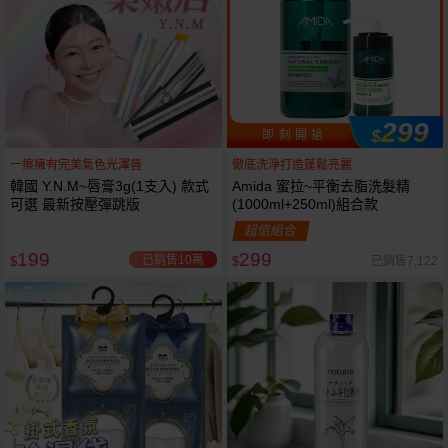
299
$
即 刻 開 搶
一擦擁有完美氣色光澤唇
徹底洗淨打造蓬鬆亮麗
韓國 Y.N.M~唇膏3g(1支入) 款式
Amida 蜜拉~平衡去脂洗髮精
可選 最新按壓彈跳版
(1000ml+250ml)組合款
超值組合
199
299
已銷售10萬
已銷售7,122
$
$