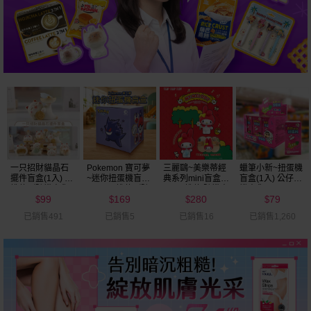
一只招財貓晶石
Pokemon 寶可夢
三麗鷗~美樂蒂經
蠟筆小新~扭蛋機
擺件盲盒(1入) 不
~迷你扭蛋機盲盒
典系列mini盲盒(1
盲盒(1入) 公仔隨
挑款／隨機出貨
(1入) 不挑款／隨
入) 不挑款/隨機出
機出貨
99
169
280
79
機出貨
貨
$
$
$
$
已銷售491
已銷售5
已銷售16
已銷售1,260