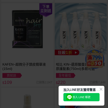
下單
立刻送
1
狂殺
折
KAFEN~超微分子頭皮精華液
哈比 KIN~還原酸蛋白洗髮精／還
(15ml)
原護髮素(750ml)多款可選
買就送
全年最低
109
220
已銷售2,047
已銷售7,448
$
$
加
入LINE好友獲得驚喜折扣!
加入 LINE 帳號