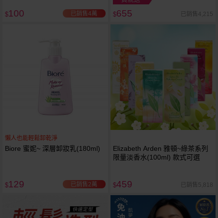
100
655
已銷售4萬
已銷售4,215
$
$
懶人也能輕鬆卸乾淨
Biore 蜜妮~ 深層卸妝乳(180ml)
Elizabeth Arden 雅頓~綠茶系列
限量淡香水(100ml) 款式可選
129
459
已銷售2萬
已銷售5,818
$
$