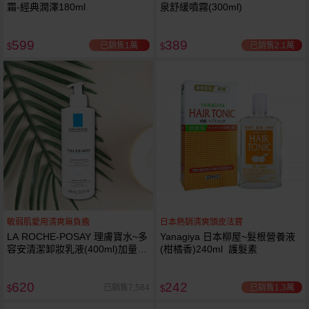
霜-經典潤澤180ml
泉舒緩噴霧(300ml)
599
389
已銷售1萬
已銷售2.1萬
$
$
敏弱肌愛用清爽無負擔
日本熱銷清爽頭皮法寶
LA ROCHE-POSAY 理膚寶水~多
Yanagiya 日本柳屋~髮根營養液
容安清潔卸妝乳液(400ml)加量
(柑橘香)240ml 護髮素
卸妝乳液
620
242
已銷售1.3萬
已銷售7,584
$
$