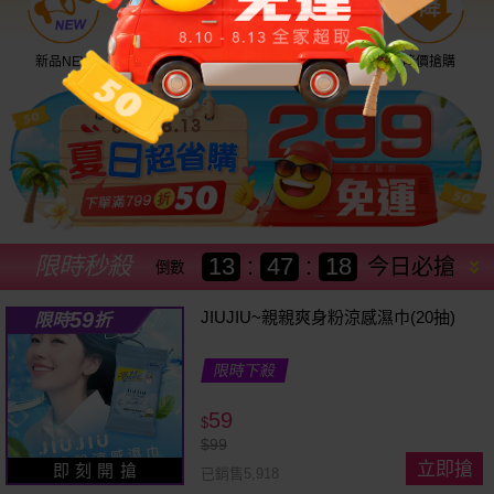
新品NEW
優惠神券
美幣回饋
降價搶購
限時秒殺
13
:
47
:
15
今日必搶
倒數
59
JIUJIU~親親爽身粉涼感濕巾(20抽)
限時
折
限時下殺
59
$
$
99
立即搶
即 刻 開 搶
已銷售5,918