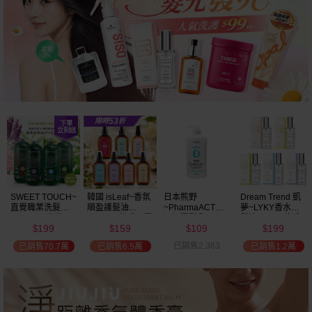
SWEET TOUCH~
韓國 isLeaf~香氛
日本熊野
Dream Trend 凱
直覺職業洗髮精
順盈護髮油
~PharmaACT無
夢~LYKY香水護
(2000ml) 多款可
(100ml) 款式可選
添加潤髮乳
髮油(50ml) 款式
199
159
109
199
選 全新包裝
(600ml)
可選
$
$
$
$
已銷售2,363
已銷售70.7萬
已銷售6.5萬
已銷售1.2萬