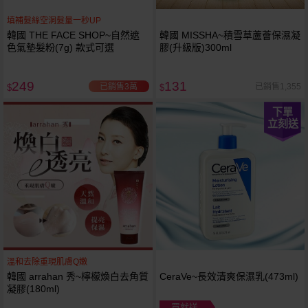
填補髮絲空洞髮量一秒UP
韓國 THE FACE SHOP~自然遮
韓國 MISSHA~積雪草蘆薈保濕凝
色氣墊髮粉(7g) 款式可選
膠(升級版)300ml
249
131
已銷售3萬
已銷售1,355
$
$
下單
立刻送
溫和去除重現肌膚Q嫩
韓國 arrahan 秀~檸檬煥白去角質
CeraVe~長效清爽保濕乳(473ml)
凝膠(180ml)
買就送