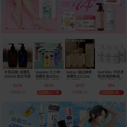
木質莊園~身體乳
Vaseline 凡士林~
hetras~飯店療癒
Heit Miro~牛奶柔
(500ml) 款式可選
身體乳液(600ml)
身體乳(1013ml)
皙/玫瑰粉嫩/馬油
清新蘆薈／密集
款式可選
Q彈/玻尿酸水潤
129
159
323
94
保濕鎖水／全方
乳液(400ml)
$
$
$
$
位保濕鎖水／可
已銷售529
已銷售742
已銷售10.7萬
已銷售5萬
可油／薰衣草／
淨白透亮／杏仁
+E 款式可選