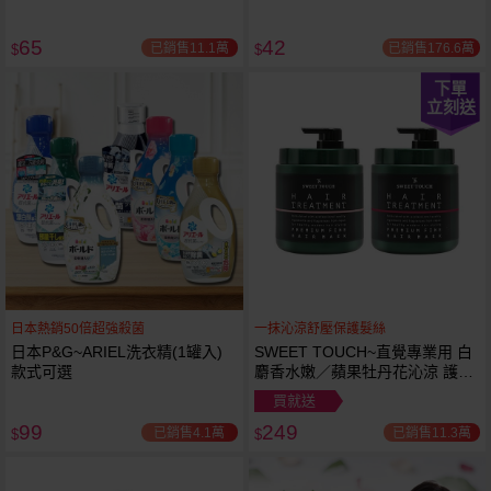
65
42
已銷售11.1萬
已銷售176.6萬
$
$
下單
立刻送
日本熱銷50倍超強殺菌
一抹沁涼舒壓保護髮絲
日本P&G~ARIEL洗衣精(1罐入)
SWEET TOUCH~直覺專業用 白
款式可選
麝香水嫩／蘋果牡丹花沁涼 護髮
膜(1000ml) 款式可選 全新包裝
買就送
99
249
已銷售4.1萬
已銷售11.3萬
$
$