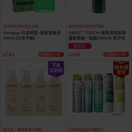
日本熱銷清爽頭皮法寶
寵愛秀髮就從現在開始
Yanagiya 日本柳屋~髮根營養液
SWEET TOUCH~直覺高效柔順
240ml (日本平輸)
護髮果酸一點靈(300ml) 免沖洗
買就送
243
249
已銷售2.5萬
已銷售3.4萬
$
$
下單
越多越
立刻送
便宜
護色洗，再現柔順光澤髮
日本熱銷全身防曬靠它