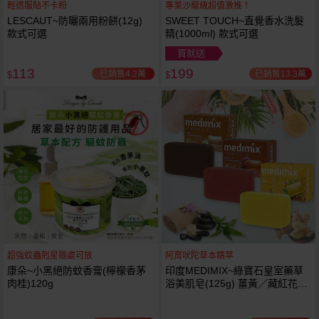
輕透服貼不卡粉
專業沙龍級超值激推！
LESCAUT~防曬兩用粉餅(12g)
SWEET TOUCH~直覺香水洗髮
款式可選
精(1000ml) 款式可選
買就送
113
199
已銷售4.2萬
已銷售13.3萬
$
$
超強蚊蟲剋星隨處可放
阿育吠陀草本精萃
康朵~小黑絕防蚊香膏(檸檬香茅
印度MEDIMIX~綠寶石皇室藥草
肉桂)120g
浴美肌皂(125g) 薑黃／藏紅花／
岩蘭草 款式可選