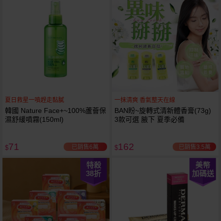
夏日救星一噴趕走黏膩
一抹清爽 香氣整天在線
韓國 Nature Face+~100%蘆薈保
BAN盼~旋轉式清新體香膏(73g)
濕舒緩噴霧(150ml)
3款可選 腋下 夏季必備
71
162
已銷售6萬
已銷售3.5萬
$
$
特殺
美幣
38
折
加碼送