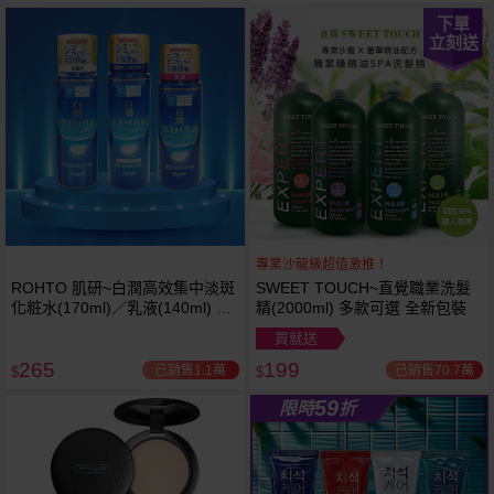
下單
立刻送
專業沙龍級超值激推！
ROHTO 肌研~白潤高效集中淡斑
SWEET TOUCH~直覺職業洗髮
下單
越多越
化粧水(170ml)／乳液(140ml) 款
精(2000ml) 多款可選 全新包裝
立刻送
便宜
式可選
買就送
265
199
已銷售1.1萬
已銷售70.7萬
$
$
59
限時
折