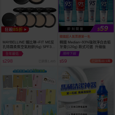
59
85
$
即 刻 開 搶
狂殺
折
韓國超人氣票選第一名
MAYBELLINE 媚比琳~FIT ME反
韓國 Median~93%強效淨白去垢
孔特霧柔焦空氣粉餅(6g) SPF32
牙膏(120g) 款式可選 升級版
PA+++ 款式可選 空氣小圓餅
全年最低
限時下殺
298
59
已銷售48.9萬
已銷售1,485
$
$