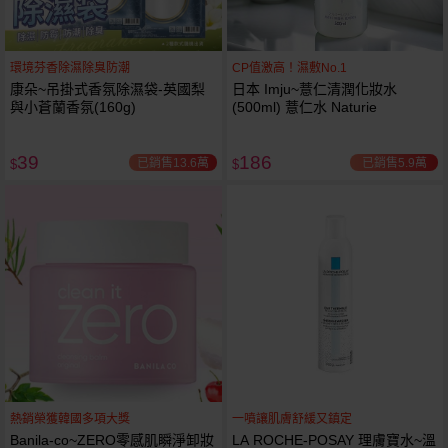
環境芬香除濕除臭防潮
CP值激高！濕敷No.1
康朵~吊掛式香氛除濕袋-英國梨
日本 Imju~薏仁清潤化妝水
與小蒼蘭香氛(160g)
(500ml) 薏仁水 Naturie
39
186
已銷售13.6萬
已銷售5.9萬
$
$
熱銷榮獲韓國多項大獎
一噴讓肌膚舒緩又鎮定
Banila-co~ZERO零感肌瞬淨卸妝
LA ROCHE-POSAY 理膚寶水~溫