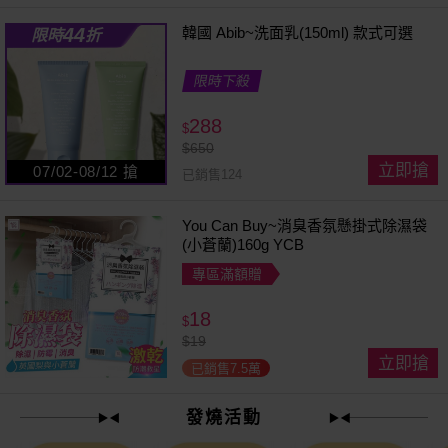
44
韓國 Abib~洗面乳(150ml) 款式可選
限時
折
限時下殺
288
$
$
650
立即搶
07/02-08/12 搶
已銷售124
You Can Buy~消臭香氛懸掛式除濕袋
(小蒼蘭)160g YCB
專區滿額贈
18
$
$
19
立即搶
已銷售7.5萬
發燒活動