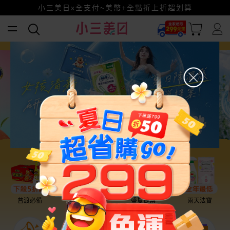
賺美幣~換好禮~立即換GO~
小三美日x全支付~美幣+全點折上折超划算
普渡必備
話題保養
盛夏提案
雨天法寶