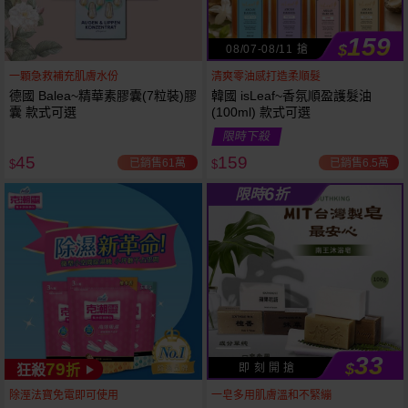
159
$
08/07-08/11 搶
一顆急救補充肌膚水份
清爽零油感打造柔順髮
德國 Balea~精華素膠囊(7粒裝)膠
韓國 isLeaf~香氛順盈護髮油
囊 款式可選
(100ml) 款式可選
限時下殺
45
159
已銷售61萬
已銷售6.5萬
$
$
6
限時
折
33
79
$
即 刻 開 搶
狂殺
折
53
限時
折
下單
立刻送
除溼法寶免電即可使用
一皂多用肌膚溫和不緊繃