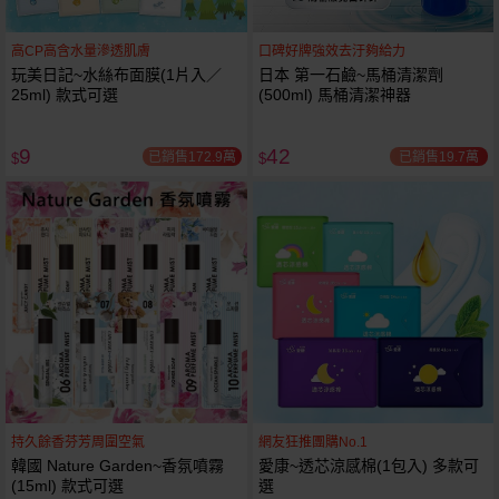
高CP高含水量滲透肌膚
口碑好牌強效去汙夠給力
玩美日記~水絲布面膜(1片入／
日本 第一石鹼~馬桶清潔劑
25ml) 款式可選
(500ml) 馬桶清潔神器
9
42
已銷售172.9萬
已銷售19.7萬
$
$
持久餘香芬芳周圍空氣
網友狂推團購No.1
韓國 Nature Garden~香氛噴霧
愛康~透芯涼感棉(1包入) 多款可
(15ml) 款式可選
選