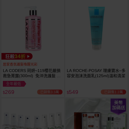
34
狂殺
折
居家香氛護髮喚醒光彩
LA CODERS 珂妍~119櫻花嚴損
LA ROCHE-POSAY 理膚寶水~多
救急菁露(300ml) 免沖洗護髮 蕾
容安泡沫洗面乳(125ml)溫和清潔
舒法克
全年最低
269
549
已銷售3.3萬
已銷售1.2萬
$
$
美幣
加碼送