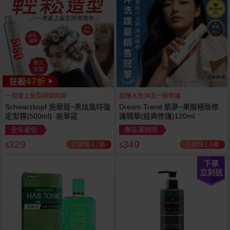
47
狂殺
折
一用愛上髮型師御用款
超爆水免沖洗一抹修護
Schwarzkopf 施華蔻~黑炫風特強
Dream Trend 凱夢~果酸極致修
定型霧(500ml) 施華寇
護精華(經典修護)120ml
全年最低
專區滿額贈
329
349
已銷售4.7萬
已銷售1.9萬
$
$
下單
立刻送