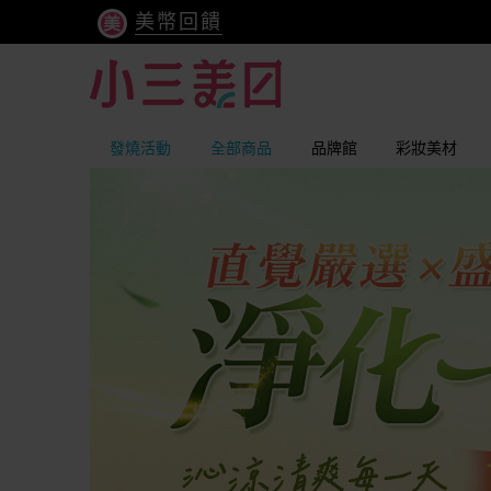
美幣回饋
發燒活動
全部商品
品牌館
彩妝美材