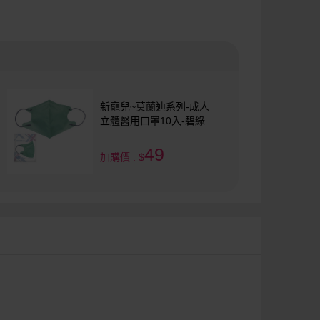
新寵兒~莫蘭迪系列-成人
立體醫用口罩10入-碧綠
49
加購價 : $