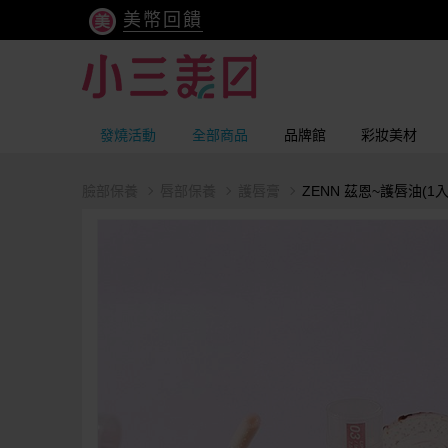
美幣回饋
發燒活動
全部商品
品牌館
彩妝美材
臉部保養
唇部保養
護唇膏
ZENN 茲恩~護唇油(1