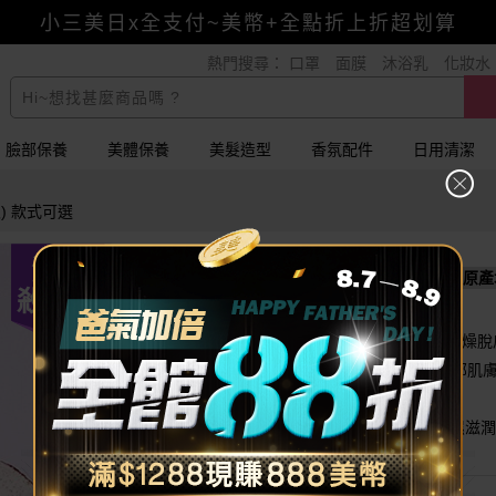
小三美日x全支付~美幣+全點折上折超划算
熱門搜尋：
口罩
面膜
沐浴乳
化妝水
賺美幣~換好禮~立即換GO~
臉部保養
美體保養
美髮造型
香氛配件
日用清潔
入) 款式可選
清倉
ZENN 茲恩~護唇油(1入) 款式可選
原產
殺很大
柔軟唇部肌膚，淡化唇紋
添加維生素E及滋潤油脂，幫助解決唇部乾燥脫
蘊含多種滋潤油脂及植物油，幫助滋養唇部肌
泰國熱銷彩妝品牌、泰國必買平價彩妝
輕薄盈潤 01白桃／輕薄盈潤 02桂花／保濕滋潤
滋潤 102／夜間睡眠 103