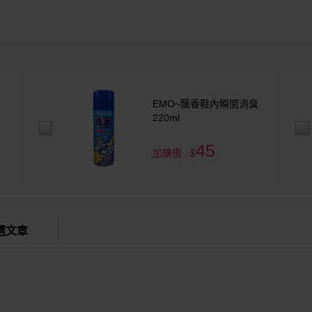
EMO~飄香鞋內瞬間消臭
220ml
45
加購價 : $
選文章