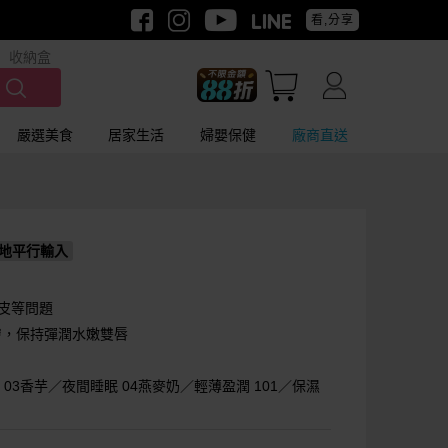
看,分享
收納盒
嚴選美食
居家生活
婦嬰保健
廠商直送
地平行輸入
皮等問題
膚，保持彈潤水嫩雙唇
 03香芋／夜間睡眠 04燕麥奶／輕薄盈潤 101／保濕