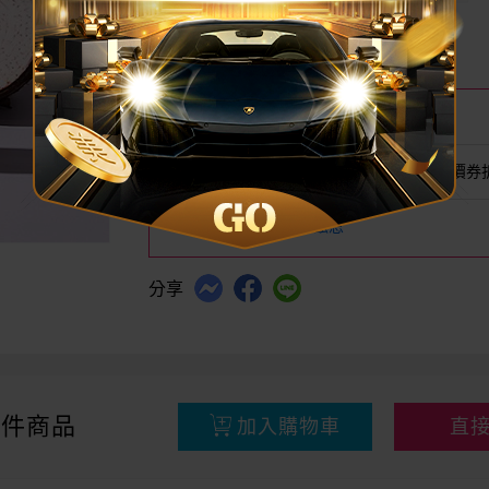
29
$
$199
已銷售731
我要評分
尚無評分
即期出清
即期出清再降價，活動長期
此商品不列入會員折扣、折價券
品牌名稱
ZENN 茲恩
分享
件商品
加入購物車
直